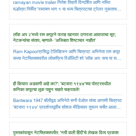
ramayan movie trailer नितेश तिवारी दिग्दर्शित आणि नमित
मल्होत्रा निर्मित 'रामायण भाग १ या भव्य चित्रपटाचा ट्रेलर नुकताच
प्रदर्शित झाला असून सोशल मीडियावर याविषयी जोरदार चर्चा सुरू आहे.
रनबीर कपूर (प्रभू श्रीराम), यश (रावण) आणि साई पल्लवी (माता सीता)
..
लॉक अप २'मध्ये राम कपूरने फराह खानवर उगारला आवाजाचा सूर;
नेटकऱ्यांचा संताप, म्हणाले- 'अजिबात शिष्टाचार नाहीत'
Ram Kapoorप्रसिद्ध टेलिव्हिजन आणि चित्रपट अभिनेता राम कपूर
सध्या नेटफ्लिक्सवरील लोकप्रिय रिॲलिटी शो 'लॉक अप: सच या सझा'
मुळे प्रचंड चर्चेत आहे. मात्र, यावेळी तो त्याच्या खेळातील कामगिरीमुळे
नव्हे, तर शोची सूत्रसंचालक आणि दिग्दर्शिका फराह खान सोबत ..
ही कियारा अडवाणी आहे का?': 'बटवारा १९४७'च्या पोस्टरमधील
कनिका कपूरचा लूक पाहून चाहते चक्रावले!
Bantwara 1947 बॉलीवूड अभिनेते सनी देओल यांचा आगामी चित्रपट
'बंटवारा १९४७' प्रदर्शनापूर्वीच सोशल मीडियावर तुफान चर्चेत आला
आहे. मात्र, यावेळी चर्चेचे कारण चित्रपटाची कथा नसून नुकताच
प्रदर्शित झालेला नवा पोस्टर आहे. ३० जुलै रोजी रिलीज झालेल्या
पोस्टरमध्ये ..
पुस्तकांपासून नेटफ्लिक्सपर्यंत: 'नयी वाली हिंदी'चे लेखक दिव्य प्रकाश