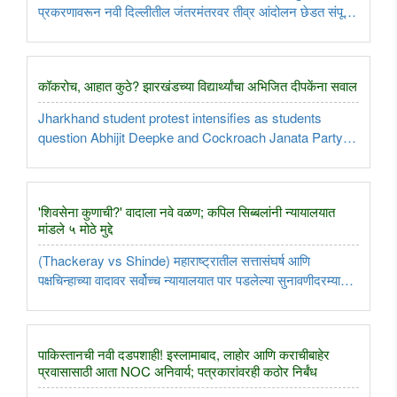
प्रकरणावरून नवी दिल्लीतील जंतरमंतरवर तीव्र आंदोलन छेडत संपूर्ण
देशाचे लक्ष वेधून घेणारी 'कॉक्रोच जनता पार्टी' (CJP) आता राष्ट्रीय
स्तरावर आपले जाळे विस्तारण्यासाठी सज्ज झाली आहे. संस्थापक
अभिजित ..
कॉकरोच, आहात कुठे? झारखंडच्या विद्यार्थ्यांचा अभिजित दीपकेंना सवाल
Jharkhand student protest intensifies as students
question Abhijit Deepke and Cockroach Janata Party
over the absence of leaders despite announcing
support...
'शिवसेना कुणाची?' वादाला नवे वळण; कपिल सिब्बलांनी न्यायालयात
मांडले ५ मोठे मुद्दे
(Thackeray vs Shinde) महाराष्ट्रातील सत्तासंघर्ष आणि
पक्षचिन्हाच्या वादावर सर्वोच्च न्यायालयात पार पडलेल्या सुनावणीदरम्यान
ठाकरे गटाची बाजू मांडताना ज्येष्ठ वकील कपिल सिब्बल यांनी एकनाथ
शिंदे गटावर जोरदार हल्लाबोल केला. पक्षाचा नेता कोण असावा, हा ..
पाकिस्तानची नवी दडपशाही! इस्लामाबाद, लाहोर आणि कराचीबाहेर
प्रवासासाठी आता NOC अनिवार्य; पत्रकारांवरही कठोर निर्बंध