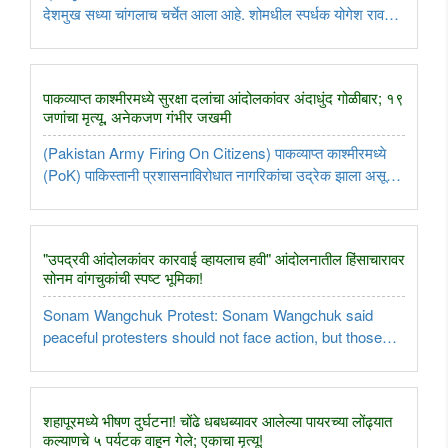
देशमुख सध्या चांगलाच चर्चेत आला आहे. शोमधील स्पर्धक योगेश रावत
याने "माझ्या एक्झिटनंतर शोचा टीआरपी घसरला, म्हणून निर्मात्यांनी मला
परत आणलं" असा दावा केला होता. या दाव्यावर रितेश देशमुख प्रचंड ..
पाकव्याप्त काश्मीरमध्ये सुरक्षा दलांचा आंदोलकांवर अंदाधुंद गोळीबार; १९
जणांचा मृत्यू, अनेकजण गंभीर जखमी
(Pakistan Army Firing On Citizens) पाकव्याप्त काश्मीरमध्ये
(PoK) पाकिस्तानी प्रशासनाविरोधात नागरिकांचा उद्रेक झाला असून
तेथील परिस्थिती अत्यंत तणावपूर्ण बनली आहे. रावलकोट येथे आपल्या
मागण्यांसाठी शांततापूर्ण आंदोलन करणाऱ्या नागरिकांवर पाकिस्तानी ..
"उपद्रवी आंदोलकांवर कारवाई व्हायलाच हवी" आंदोलनातील हिंसाचारावर
सोनम वांगचुकांची स्पष्ट भूमिका!
Sonam Wangchuk Protest: Sonam Wangchuk said
peaceful protesters should not face action, but those
involved in violence, vandalism and attacks on police
must be dealt with strictly under the law...
शहापूरमध्ये भीषण दुर्घटना! चोंढे धबधब्यावर आलेल्या पायरच्या लोंढ्यात
कल्याणचे ५ पर्यटक वाहून गेले; एकाचा मृत्यू!