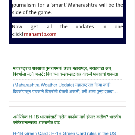
journalism for a 'smart' Maharashtra will be the
side of the game.
Now get all the updates in one
click!
mahamtb.com
महाराष्ट्रात पावसाचा पुनरागमन! उत्तर महाराष्ट्र, मराठवाडा अन्
विदर्भाला यलो अलर्ट; विजांच्या कडकडाटासह वादळी पावसाची शक्यता
(Maharashtra Weather Update) महाराष्ट्रात गेल्या काही
दिवसांपासून पावसाने विश्रांती घेतली असली, तरी आता पुन्हा एकदा
वातावरणात मोठा बदल झाला आहे. हवामान विभागाने (IMD) राज्यातील
अनेक जिल्ह्यांमध्ये विजांच्या कडकडाटासह आणि वादळी वाऱ्यासह
पावसाचा इशारा ..
अमेरिकेत H-1B धारकांसाठी ग्रीन कार्डचा मार्ग होणार कठीण? भारतीय
प्रोफेशनल्सच्या अडचणीत वाढ
H-1B Green Card : H-1B Green Card rules in the US