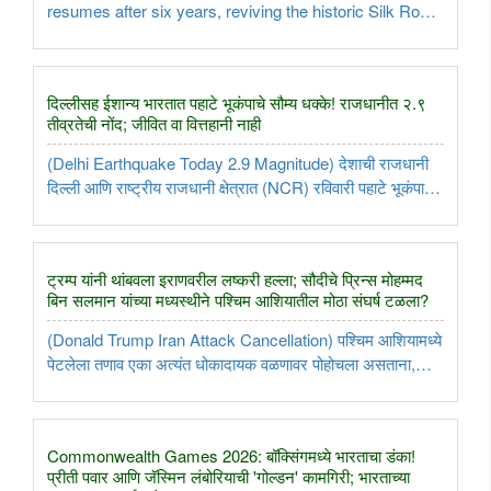
resumes after six years, reviving the historic Silk Route
and boosting the economy of border regions...
दिल्लीसह ईशान्य भारतात पहाटे भूकंपाचे सौम्य धक्के! राजधानीत २.९
तीव्रतेची नोंद; जीवित वा वित्तहानी नाही
(Delhi Earthquake Today 2.9 Magnitude) देशाची राजधानी
दिल्ली आणि राष्ट्रीय राजधानी क्षेत्रात (NCR) रविवारी पहाटे भूकंपाचे
सौम्य धक्के जाणवले. नॅशनल सेंटर फॉर सिस्मॉलॉजीच्या माहितीनुसार,
पहाटे सुमारे ४ वाजून १४ मिनिटांनी आलेल्या या भूकंपाची रिश्टर ..
ट्रम्प यांनी थांबवला इराणवरील लष्करी हल्ला; सौदीचे प्रिन्स मोहम्मद
बिन सलमान यांच्या मध्यस्थीने पश्चिम आशियातील मोठा संघर्ष टळला?
(Donald Trump Iran Attack Cancellation) पश्चिम आशियामध्ये
पेटलेला तणाव एका अत्यंत धोकादायक वळणावर पोहोचला असताना,
अमेरिकेचे अध्यक्ष डोनाल्ड ट्रम्प यांनी इराणवरील संभाव्य लष्करी हल्ला
तात्पुरता स्थगित करण्याची घोषणा केली आहे. अमेरिका आणि इस्रायल ..
Commonwealth Games 2026: बॉक्सिंगमध्ये भारताचा डंका!
प्रीती पवार आणि जॅस्मिन लंबोरियाची 'गोल्डन' कामगिरी; भारताच्या