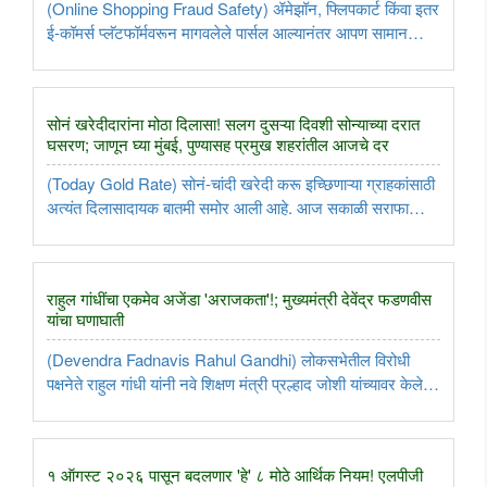
(Online Shopping Fraud Safety) ॲमेझॉन, फ्लिपकार्ट किंवा इतर
ई-कॉमर्स प्लॅटफॉर्मवरून मागवलेले पार्सल आल्यानंतर आपण सामान
काढून घेतो आणि तो बॉक्स विचार न करता कचऱ्यात किंवा भंगारात फेकून
देतो. मात्र, हीच छोटीशी निष्काळजीपणाची सवय तुमच्या बँक खात्यातील
..
सोनं खरेदीदारांना मोठा दिलासा! सलग दुसऱ्या दिवशी सोन्याच्या दरात
घसरण; जाणून घ्या मुंबई, पुण्यासह प्रमुख शहरांतील आजचे दर
(Today Gold Rate) सोनं-चांदी खरेदी करू इच्छिणाऱ्या ग्राहकांसाठी
अत्यंत दिलासादायक बातमी समोर आली आहे. आज सकाळी सराफा
बाजार उघडताच सोन्याच्या दरांमध्ये घसरण पाहायला मिळाली. २४
कॅरेटच्या १० ग्रॅम सोन्याच्या दरात ६६० रुपयांची घसरण झाली असून,
ही सलग ..
राहुल गांधींचा एकमेव अजेंडा 'अराजकता'!; मुख्यमंत्री देवेंद्र फडणवीस
यांचा घणाघाती
(Devendra Fadnavis Rahul Gandhi) लोकसभेतील विरोधी
पक्षनेते राहुल गांधी यांनी नवे शिक्षण मंत्री प्रल्हाद जोशी यांच्यावर केलेली
टीका आणि संसदेतील आरोपांवर राज्याचे मुख्यमंत्री देवेंद्र फडणवीस
यांनी सडेतोड प्रत्युत्तर दिले आहे. "राहुल गांधींकडे देशासाठी ..
१ ऑगस्ट २०२६ पासून बदलणार 'हे' ८ मोठे आर्थिक नियम! एलपीजी