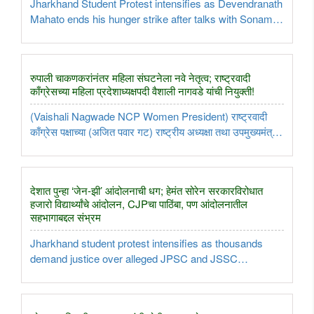
Jharkhand Student Protest intensifies as Devendranath
Mahato ends his hunger strike after talks with Sonam
Wangchuk. Students announce an Assembly march on
August 7 over alleged JPSC and JSSC recruitment
irregularities...
रुपाली चाकणकरांनंतर महिला संघटनेला नवे नेतृत्व; राष्ट्रवादी
काँग्रेसच्या महिला प्रदेशाध्यक्षपदी वैशाली नागवडे यांची नियुक्ती!
(Vaishali Nagwade NCP Women President) राष्ट्रवादी
काँग्रेस पक्षाच्या (अजित पवार गट) राष्ट्रीय अध्यक्षा तथा उपमुख्यमंत्री
सुनेत्रा पवार यांच्या हस्ते आज पक्षाच्या महिला प्रदेशाध्यक्षपदी वैशाली
नागवडे आणि युवक प्रदेशाध्यक्षपदी निखिल ठाकरे यांची नियुक्ती ..
देशात पुन्हा ‘जेन-झी’ आंदोलनाची धग; हेमंत सोरेन सरकारविरोधात
हजारो विद्यार्थ्यांचे आंदोलन, CJPचा पाठिंबा, पण आंदोलनातील
सहभागाबद्दल संभ्रम
Jharkhand student protest intensifies as thousands
demand justice over alleged JPSC and JSSC
recruitment irregularities. Will CJP actively support the
movement?..