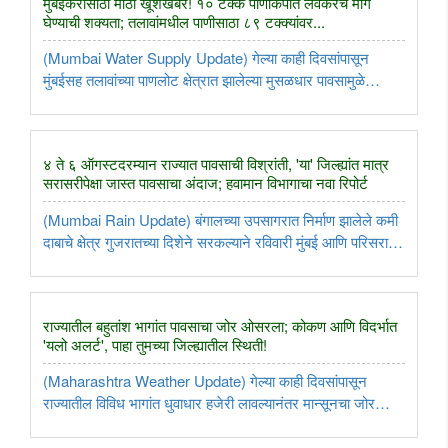
मुंबईकरांसाठी मोठी खूशखबर! १० टक्के पाणीकपात लवकरच मागे
घेण्याची शक्यता; तलावांमधील पाणीसाठा ८९ टक्क्यांवर...
(Mumbai Water Supply Update) गेल्या काही दिवसांपासून
मुंबईसह तलावांच्या पाणलोट क्षेत्रात झालेल्या मुसळधार पावसामुळे
मुंबईकरांसाठी अत्यंत दिलासादायक बातमी समोर आली आहे. मुंबईला
पाणीपुरवठा करणाऱ्या सातही प्रमुख जलाशयांमध्ये तब्बल ८९ टक्क्यांपर्यंत
..
४ ते ६ ऑगस्टदरम्यान राज्यात पावसाची विश्रांती, 'या' जिल्ह्यांत मात्र
सरासरीपेक्षा जास्त पावसाचा अंदाज; हवामान विभागाचा नवा रिपोर्ट
(Mumbai Rain Update) बंगालच्या उपसागरात निर्माण झालेले कमी
दाबाचे क्षेत्र गुजरातच्या दिशेने सरकल्याने रविवारी मुंबई आणि परिसरात
पावसाने जोरदार हजेरी लावली होती. मात्र, सोमवारपासून मुंबईसह
बहुतांश भागांत पावसाचा जोर बऱ्यापैकी कमी होणार असून केवळ ..
राज्यातील बहुतांश भागांत पावसाचा जोर ओसरला; कोकण आणि विदर्भात
'यलो अलर्ट', पाहा तुमच्या जिल्ह्यातील स्थिती!
(Maharashtra Weather Update) गेल्या काही दिवसांपासून
राज्यातील विविध भागांत धुवाधार हजेरी लावल्यानंतर मान्सूनचा जोर
काहीसा मंदावला आहे. मात्र, भारतीय हवामान विभागाने (IMD) सोमवार
३ ऑगस्टसाठी कोकण किनारपट्टी आणि विदर्भातील काही जिल्ह्यांमध्ये