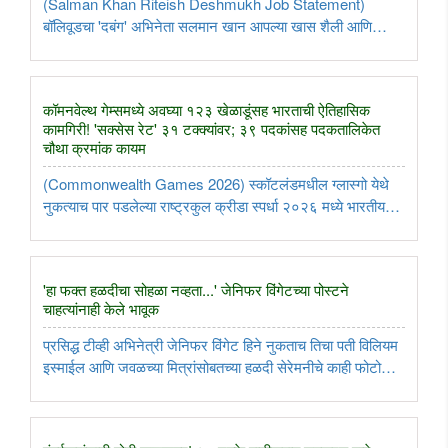
(Salman Khan Riteish Deshmukh Job Statement)
बॉलिवूडचा 'दबंग' अभिनेता सलमान खान आपल्या खास शैली आणि
वक्तव्यांमुळे नेहमीच चर्चेत असतो. सध्या तो त्याचा भाऊ सोहैल खान याला
पाठिंबा देण्यासाठी ‘अलायन्स’ या नव्या रिएलिटी शोच्या मंचावर पोहोचला
आहे. या ..
कॉमनवेल्थ गेम्समध्ये अवघ्या १२३ खेळाडूंसह भारताची ऐतिहासिक
कामगिरी! 'सक्सेस रेट' ३१ टक्क्यांवर; ३९ पदकांसह पदकतालिकेत
चौथा क्रमांक कायम
(Commonwealth Games 2026) स्कॉटलंडमधील ग्लास्गो येथे
नुकत्याच पार पडलेल्या राष्ट्रकुल क्रीडा स्पर्धा २०२६ मध्ये भारतीय
खेळाडूंनी अत्यंत प्रभावी आणि ऐतिहासिक कामगिरी नोंदवली आहे. केवळ
१२३ खेळाडूंच्या तुकडीसह उतरलेल्या भारताने १३ सुवर्ण, १७ रौप्य ..
'हा फक्त हळदीचा सोहळा नव्हता...' जेनिफर विंगेटच्या पोस्टने
चाहत्यांनाही केले भावूक
प्रसिद्ध टीव्ही अभिनेत्री जेनिफर विंगेट हिने नुकताच तिचा पती विलियम
इस्माईल आणि जवळच्या मित्रांसोबतच्या हळदी सेरेमनीचे काही फोटो
सोशल मीडियावर शेअर केले आहेत. गेल्या महिन्यात वेस्ट वेल्स येथे
झालेल्या लग्नानंतर जेनिफरने 'फ्रेंडशिप डे'चे औचित्य साधून ..