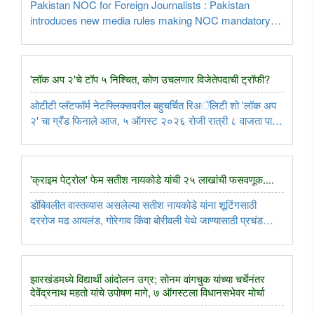
Pakistan NOC for Foreign Journalists : Pakistan
introduces new media rules making NOC mandatory
for foreign journalists travelling outside Islamabad,
Lahore and Karachi. New regulations tighten oversight
of international media...
'लॉक अप २'चे टॉप ५ निश्चित, कोण उचलणार विजेतेपदाची ट्रॉफी?
ओटीटी प्लॅटफॉर्म नेटफ्लिक्सवरील बहुचर्चित रिअॅलिटी शो 'लॉक अप
२' चा ग्रँड फिनाले आज, ५ ऑगस्ट २०२६ रोजी रात्री ८ वाजता पार
पडत आहे. रितेश देशमुख आणि फराह खान यांच्या सूत्रसंचलनाखाली
झालेल्या या शोचा विजेता कोण ठरणार, याकडे सर्वांचे लक्ष लागले
आहे.Lock ..
'क्राइम पेट्रोल' फेम सतीश नायकोडे यांची २५ लाखांची फसवणूक....
डोंबिवलीत वास्तव्यास असलेल्या सतीश नायकोडे यांना शूटिंगसाठी
दररोज मढ आयलंड, गोरेगाव किंवा बोरीवली येथे जाण्यासाठी प्रचंड
कसरत करावी लागत असे. पहाटे साडेचारची लोकल पकडण्यापासून ते
रात्री उशिरा घरी परतण्यापर्यंतच्या या त्रासामुळे आणि वेस्टर्न लाईनवर ..
झारखंडमध्ये विद्यार्थी आंदोलन उग्र; सोनम वांगचुक यांच्या चर्चेनंतर
देवेंद्रनाथ महतो यांचे उपोषण मागे, ७ ऑगस्टला विधानसभेवर मोर्चा