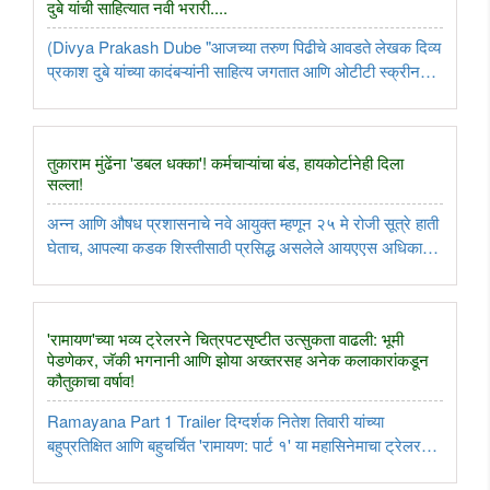
दुबे यांची साहित्यात नवी भरारी....
(Divya Prakash Dube "आजच्या तरुण पिढीचे आवडते लेखक दिव्य
प्रकाश दुबे यांच्या कादंबऱ्यांनी साहित्य जगतात आणि ओटीटी स्क्रीनवर
उत्तम यश मिळवले आहे. कॉर्पोरेट क्षेत्रातील नोकरी सोडून पूर्णवेळ
लेखनाकडे वळलेल्या दिव्य प्रकाश दुबे यांनी आपल्या सोप्या आणि ..
तुकाराम मुंढेंना 'डबल धक्का'! कर्मचाऱ्यांचा बंड, हायकोर्टानेही दिला
सल्ला!
अन्न आणि औषध प्रशासनाचे नवे आयुक्त म्हणून २५ मे रोजी सूत्रे हाती
घेताच, आपल्या कडक शिस्तीसाठी प्रसिद्ध असलेले आयएएस अधिकारी
तुकाराम मुंढे यांनी राज्यभरात भेसळखोरांविरोधात कारवायांचा प्रचंड
धडाका लावला! पण... आता याच तुकाराम मुंढेंना एक नव्हे, तर ..
'रामायण'च्या भव्य ट्रेलरने चित्रपटसृष्टीत उत्सुकता वाढली: भूमी
पेडणेकर, जॅकी भगनानी आणि झोया अख्तरसह अनेक कलाकारांकडून
कौतुकाचा वर्षाव!
Ramayana Part 1 Trailer दिग्दर्शक नितेश तिवारी यांच्या
बहुप्रतिक्षित आणि बहुचर्चित 'रामायण: पार्ट १' या महासिनेमाचा ट्रेलर
आज ३० जुलै रोजी पहाटे ब्रह्ममुहूर्तावर (पहाटे ४:१५ वाजता) जगभरात