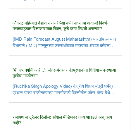
कामांसाठी रविवारी २ ऑगस्ट रोजी मध्य आणि हार्बर मार्गावर मेगाब्लॉक
घेण्यात येणार आहे. त्यामुळे या मार्गावरील अनेक लोकल फेऱ्या ..
ऑगस्ट महिन्यात देशात सरासरीपेक्षा कमी पावसाचा अंदाज! विदर्भ-
मराठवाड्यात दिलासादायक चित्र; कुठे काय स्थिती असणार?
(IMD Rain Forecast August Maharashtra) भारतीय हवामान
विभागाने (IMD) मान्सूनच्या उत्तरार्धाबाबत महत्त्वाचा अंदाज वर्तवला
असून, ऑगस्ट महिन्यात देशात तसेच महाराष्ट्रात सरासरीपेक्षा कमी
पाऊस पडण्याची शक्यता व्यक्त केली आहे. मात्र, विदर्भ आणि
मराठवाड्यातील ..
"मी १५ वर्षांची आहे..."; जंतर-मंतरवर पंतप्रधानांना शिवीगाळ करणाऱ्या
मुलीचा माफीनामा
(Ruchika Singh Apology Video) केंद्रीय शिक्षण मंत्री धर्मेंद्र
प्रधान यांच्या राजीनाम्याच्या मागणीसाठी दिल्लीतील जंतर-मंतर येथे
झालेल्या आंदोलनादरम्यान पंतप्रधान नरेंद्र मोदी यांच्याविरोधात आक्षेपार्ह
भाषेचा वापर केल्याप्रकरणी मोठा वाद निर्माण झाला ..
रामायण'चा ट्रेलर रिलीज: सोशल मीडियावर काय आवडलं अन् काय
नाही?