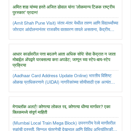
अमोल ..
अमित शाह यांच्या हस्ते अजित डोवाल यांना 'लोकमान्य टिळक राष्ट्रीय
पुरस्कार' प्रदान!
(Amit Shah Pune Visit) जंतर-मंतर येथील तरुण आणि विद्यार्थ्यांच्या
जोरदार आंदोलनानंतर राजकीय वातावरण तापले असताना, केंद्रीय
गृहमंत्री अमित शाह यांनी पुण्यातील कार्यक्रमात या वादावर कोणतेही
भाष्य करणे टाळले. पुण्यात आयोजित विशेष सोहळ्यात भारताचे राष्ट्रीय ..
आधार कार्डावरील पत्ता बदलणे आता अधिक सोपे! सेवा केंद्रात न जाता
मोबाईल ॲपद्वारे घरबसल्या करा अपडेट; जाणून घ्या स्टेप-बाय-स्टेप
प्रक्रिया
(Aadhaar Card Address Update Online) भारतीय विशिष्ट
ओळख प्राधिकरणाने (UIDAI) नागरिकांच्या सोयीसाठी एक अत्यंत
महत्त्वाचा आणि दिलासादायक निर्णय घेतला आहे. आता आधार कार्डावरील
पत्ता बदलण्यासाठी किंवा अपडेट करण्यासाठी आधार सेवा केंद्राच्या फेऱ्या
मारण्याची ..
मेगाब्लॉक अलर्ट! कोणत्या लोकल रद्द, कोणत्या धीम्या मार्गावर? एका
क्लिकमध्ये संपूर्ण माहिती
(Mumbai Local Train Mega Block) उपनगरीय रेल्वे मार्गांवरील
रुळांची दुरुस्ती, सिग्नल यंत्रणेची देखभाल आणि विविध अभियांत्रिकी