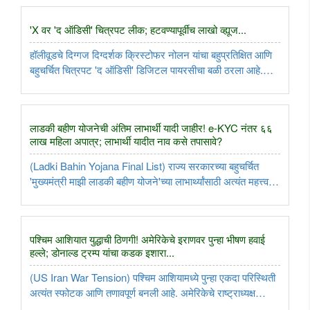
प्रदर्शित करण्यात आला. ट्रेलर रिलीज होताच सोशल मीडियावर तुफान
..
'X वर 'द ऑडिसी' चित्रपट लीक; हटवण्यापूर्वीच लाखो व्ह्यूज...
हॉलीवूडचे दिग्गज दिग्दर्शक क्रिस्टोफर नोलन यांचा बहुप्रतिक्षित आणि
बहुचर्चित चित्रपट 'द ऑडिसी' डिजिटल पायरसीचा बळी ठरला आहे.
सोशल मीडिया प्लॅटफॉर्म 'X' वर या चित्रपटाची उच्च दर्जाची (एच डि)
पायरेटेड कॉपी अपलोड करण्यात आली, ज्याला हटवण्यापूर्वी तब्बल ..
लाडकी बहीण योजनेची अंतिम लाभार्थी यादी जाहीर! e-KYC नंतर ६६
लाख महिला अपात्र; लाभार्थी यादीत नाव कसे तपासावे?
(Ladki Bahin Yojana Final List) राज्य सरकारच्या बहुचर्चित
'मुख्यमंत्री माझी लाडकी बहीण योजने'च्या लाभार्थ्यांसाठी अत्यंत महत्त्वपूर्ण
बातमी समोर आली आहे. ई-केवायसी पडताळणी आणि अर्जांची कडक
छाननी पूर्ण झाल्यानंतर महिला व बालविकास विभागाने १ कोटी ..
पश्चिम आशियात युद्धाची ठिणगी! अमेरिकेचे इराणवर पुन्हा भीषण हवाई
हल्ले; डोनाल्ड ट्रम्प यांचा कडक इशारा...
(US Iran War Tension) पश्चिम आशियामध्ये पुन्हा एकदा परिस्थिती
अत्यंत स्फोटक आणि तणावपूर्ण बनली आहे. अमेरिकेचे राष्ट्राध्यक्ष
डोनाल्ड ट्रम्प यांनी इराणला 'खूप कठोर हल्ला करू' असा स्पष्ट इशारा