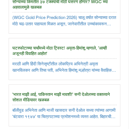
सोन्याच्या किमतीत ३७ टक्क्यांची मोठी घसरण होणार? WGC च्या
अहवालामुळे खळबळ
(WGC Gold Price Prediction 2026) चालू वर्षात सोन्याच्या दरात
मोठे चढ-उतार पाहायला मिळत असून, जानेवारीतील उच्चांकावरून
सोन्याच्या भावात आतापर्यंत सुमारे ३४ हजार रुपयांची घसरण झाली आहे.
सध्या देशांतर्गत बाजारात प्रति १० ग्रॅम सोन्याचा दर १.४२ लाख ..
घटस्फोटाच्या चर्चांमध्ये मोठा ट्विस्ट! अमृता-हिमांशू म्हणाले, 'आम्ही
अजूनही विवाहित आहोत'
मराठी आणि हिंदी सिनेसृष्टीतील लोकप्रिय अभिनेत्री अमृता
खानविलकर आणि तिचा पती, अभिनेता हिमांशू मल्होत्रा यांच्या वैवाहिक
आयुष्याबाबत सध्या मनोरंजन विश्वात मोठी चर्चा रंगली आहे. लग्नाच्या ११
वर्षांनंतर हे जोडपे गेल्या दीड वर्षापासून (१८ महिने) एकमेकांपासून ..
'भारत माझी आई, पाकिस्तान माझी मावशी!' सनी देओलच्या वक्तव्याने
सोशल मीडियावर खळबळ
बॉलीवुड अभिनेता आणि माजी खासदार सनी देओल सध्या त्यांच्या आगामी
'बंटवारा १९४७' या चित्रपटाच्या प्रमोशनमध्ये व्यस्त आहेत. बिहारची
राजधानी पटना येथे आयोजित पत्रकार परिषदेत पाकिस्तानबद्दल
विचारलेल्या एका प्रश्नाला उत्तर देताना त्यांनी केलेले वक्तव्य ..