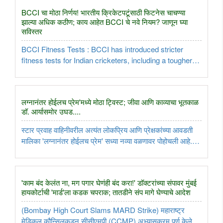
तमिळनाडूचे ..
BCCI चा मोठा निर्णय! भारतीय क्रिकेटपटूंसाठी फिटनेस चाचण्या
झाल्या अधिक कठीण; काय आहेत BCCI चे नवे नियम? जाणून घ्या
सविस्तर
BCCI Fitness Tests : BCCI has introduced stricter
fitness tests for Indian cricketers, including a tougher
Bronco Test and a mandatory 2km run to improve
endurance and match fitness...
लग्नानंतर होईलच प्रेम'मध्ये मोठा ट्विस्ट; जीवा आणि काव्याचा भूतकाळ
डॉ. आर्यासमोर उघड....
स्टार प्रवाह वाहिनीवरील अत्यंत लोकप्रिय आणि प्रेक्षकांच्या आवडती
मालिका 'लग्नानंतर होईलच प्रेम' सध्या नव्या वळणावर पोहोचली आहे.
घरगुती राजकारण, गैरसमज आणि बदलत्या समीकरणांमुळे या मालिकेच्या
प्रत्येक भागाला प्रेक्षकांचा उत्तम प्रतिसाद मिळत आहे. अशातच ..
'काम बंद केलंत ना, मग पगार घेणंही बंद करा!' डॉक्टरांच्या संपावर मुंबई
हायकोर्टाची 'मार्ड'ला कडक चपराक; तातडीने संप मागे घेण्याचे आदेश
(Bombay High Court Slams MARD Strike) महाराष्ट्र
मेडिकल कौन्सिलकडून सीसीएमपी (CCMP) अभ्यासक्रम पूर्ण केलेल्या