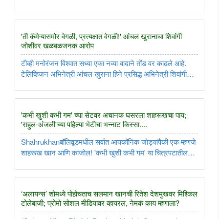
तथा डी. वाय. पाटील यांच्या निधनाने शिक्षण आणि सार्वजनिक क्षेत्रातील
एक दूरदर्शी नेतृत्व हरपले आहे. महाराष्ट्राच्या उपमुख्यमंत्री ..
'ती कॅमेऱ्यासमोर वेगळी, प्रत्यक्षात वेगळी!' आंचल खुरानाचा शिवांगी
जोशीवर खळबळजनक आरोप
टीव्ही मनोरंजन विश्वात सध्या एका नव्या वादाने तोंड वर काढले आहे.
टेलिव्हिजन अभिनेत्री आंचल खुराना हिने प्रसिद्ध अभिनेत्री शिवांगी
जोशीबाबत एक खळबळजनक दावा केला आहे. एका जुन्या शोदरम्यान
शिवांगीने तिला मेसेज करून स्वतःच्या बॉयफ्रेंडपासून लांब राहण्याचा ..
'कभी खुशी कभी गम' च्या सेटवर अचानक घसरला शाहरूखचा पाय;
'राहुल-अंजली'च्या पहिल्या भेटीचा भन्नाट किस्सा....
Shahrukhanबॉलिवूडमधील सर्वात आयकॉनिक जोड्यांपैकी एक म्हणजे
शाहरूख खान आणि काजोल! 'कभी खुशी कभी गम' या चित्रपटातील
'राहुल आणि अंजली' यांची पहिली भेट आणि त्यांची अनोखी केमिस्ट्री
आजही प्रेक्षकांच्या मनावर राज्य करते. पण तुम्हाला माहिती आहे का?
चांदनी ..
‘अलायन्स’ शोमध्ये पोहोचताच सलमान खानची रितेश देशमुखवर मिश्किल
टोलेबाजी; प्रोमो सोशल मीडियावर व्हायरल, नेमकं काय म्हणाला?