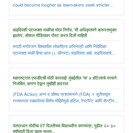
could become tougher as lawmakers seek stricter
PERM scrutiny, raising concerns among Indian tech
professionals...
वाढदिवशी प्राजक्ता माळीचा मोठा निर्णय; ‘मी अधिकृतपणे क्रूरतामुक्त
झालेय’, सोशल मीडियावर पोस्ट करत दिली माहिती
मराठी मनोरंजन विश्वातील लोकप्रिय अभिनेत्री आणि निवेदिका
प्राजक्ता माळी हिचा आज (८ ऑगस्ट) वाढदिवस आहे. वाढदिवसाचे
औचित्य साधून तिने आपल्या आयुष्यात एक महत्त्वाचा आणि मोठा बदल
करण्याचा निर्णय घेतला आहे. प्राजक्ताने आता पूर्णपणे 'व्हिगन जीवनशैली
स्वीकारली ..
महाराष्ट्रात एफडीएची मोठी कारवाई! मुंबईतील 'या' ४ हॉटेल्सचे परवाने
निलंबित; कारण ऐकून तुम्हीही हादराल
(FDA Action) अन्न व औषध प्रशासनाने (FDA) १ जुलैपासून
राज्यभरात राबवलेल्या विशेष मोहिमेमुळे हॉटेल, रेस्टॉरंट आणि कॅन्टीन
चालकांचे धाबे दणाणले आहेत. ४ ते ६ ऑगस्ट दरम्यान एफडीएने केलेल्या
कारवाईत १० प्रमुख हॉटेल आस्थापनांवर कठोर कारवाई केली आहे.
यापैकी ..
पंतप्रधान मोदींचा IIT दिल्लीच्या विद्यार्थ्यांना कानमंत्र; पुढील २०-३०
वर्षांसाठी दिला खास सल्ला...