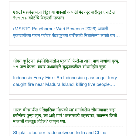
मुसळधार ..
एसटी महामंडळाला विठुराया पावला! आषाढी पंढरपूर वारीतून एसटीला
₹४१.१८ कोटींचे विक्रमी उत्पन्न
(MSRTC Pandharpur Wari Revenue 2026) आषाढी
एकादशीच्या पावन पर्वावर पंढरपूरच्या वारीसाठी निघालेल्या लाखो वारकरी
व भाविकांच्या सेवेसाठी महाराष्ट्र राज्य मार्ग परिवहन महामंडळाची
(MSRTC) ‘लालपरी’ पुन्हा एकदा खरी सोबती ठरली आहे. यंदाच्या
आषाढी वारीच्या ..
भीषण दुर्घटना! इंडोनेशियातील प्रवासी फेरीला आग; पाच जणांचा मृत्यू,
४१ जण बेपत्ता, बचाव पथकांद्वारे युद्धपातळीवर शोधमोहीम सुरू
Indonesia Ferry Fire : An Indonesian passenger ferry
caught fire near Madura Island, killing five people.
Forty-one remain missing as rescue teams continue a
massive search operation...
भारत-चीनमधील ऐतिहासिक 'शिपकी ला' मार्गावरील सीमाव्यापार सहा
वर्षांनंतर पुन्हा सुरू; का आहे मार्ग भारतासाठी महत्त्वाचा, यावरून किती
मालाची वाहतूक होईल? जाणून घ्या.
Shipki La border trade between India and China