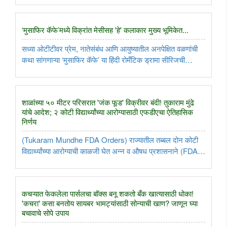
दिल्यानंतर अमेरिकन सैन्याने इराणमधील लष्करी लक्ष्यांवर ..
‘मुसाफिर कॅफे’मध्ये विक्रांत मेसीसह 'हे' कलाकार मुख्य भूमिकेत...
सध्या ओटीटीवर प्रेम, नातेसंबंध आणि आयुष्यातील अनपेक्षित वळणांची
कथा सांगणाऱ्या ‘मुसाफिर कॅफे’ या हिंदी रोमँटिक ड्रामा सीरिजची
जोरदार चर्चा सुरु आहे. २४ जुलै २०२६ रोजी नेटफ्लिक्सवर प्रदर्शित
झालेल्या या सीरिजमध्ये विक्रांत मेसी, वेदिका पिंटो आणि ..
शाळांच्या ५० मीटर परिसरात 'जंक फूड' विक्रीवर बंदी! तुकाराम मुंढे
यांचे आदेश; २ कोटी विद्यार्थ्यांच्या आरोग्यासाठी एफडीएचा ऐतिहासिक
निर्णय
(Tukaram Mundhe FDA Orders) राज्यातील तब्बल दोन कोटी
विद्यार्थ्यांच्या आरोग्याची काळजी घेत अन्न व औषध प्रशासनाने (FDA)
एक अत्यंत महत्त्वपूर्ण निर्णय घेतला आहे. एफडीएचे आयुक्त तुकाराम मुंढे
यांनी पत्रकार परिषदेत दिलेल्या माहितीनुसार, शाळांच्या ५० ..
कचऱ्यात फेकलेला पार्सलचा बॉक्स बनू शकतो बँक खात्यासाठी धोका!
'कचरा' कसा बनतोय सायबर भामट्यांसाठी सोन्याची खाण? जाणून घ्या
बचावाचे सोपे उपाय