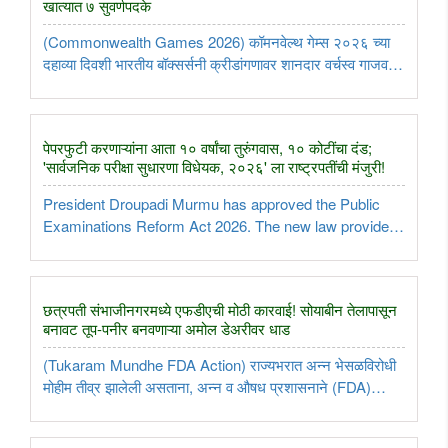
खात्यात ७ सुवर्णपदके
(Commonwealth Games 2026) कॉमनवेल्थ गेम्स २०२६ च्या
दहाव्या दिवशी भारतीय बॉक्सर्सनी क्रीडांगणावर शानदार वर्चस्व गाजवत
सुवर्णपदकांचा वर्षाव केला आहे. महिलांच्या ५४ किलो वजनी गटात
भारताची 'गोल्डन गर्ल' प्रीती पवार हिने कॅनडाच्या स्कारलेट डेलगाडोचा
..
पेपरफुटी करणाऱ्यांना आता १० वर्षांचा तुरुंगवास, १० कोटींचा दंड;
'सार्वजनिक परीक्षा सुधारणा विधेयक, २०२६' ला राष्ट्रपतींची मंजुरी!
President Droupadi Murmu has approved the Public
Examinations Reform Act 2026. The new law provides
up to 10 years in jail and hefty fines for paper leak
offenders...
छत्रपती संभाजीनगरमध्ये एफडीएची मोठी कारवाई! सोयाबीन तेलापासून
बनावट तूप-पनीर बनवणाऱ्या अमोल डेअरीवर धाड
(Tukaram Mundhe FDA Action) राज्यभरात अन्न भेसळविरोधी
मोहीम तीव्र झालेली असताना, अन्न व औषध प्रशासनाने (FDA)
छत्रपती संभाजीनगरमध्ये बनावट दुग्धजन्य पदार्थांविरुद्ध मोठी कारवाई
केली आहे. एफडीए आयुक्त तुकाराम मुंढे यांच्या थेट मार्गदर्शनाखाली