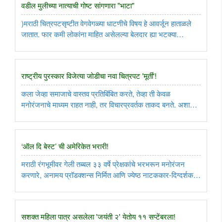
वडील मुलीच्या नात्याची गोष्ट सांगणारा "भाटा"
)मराठी चित्रपटसृष्टीत वेगवेगळ्या धाटणीचे विषय हे आवर्जून हाताळले
जातात. फार कमी लोकांना माहित असेलल्या बेलदार ह्या भटक्या
जमातीतील लोकांचा संघर्षमय जीवनप्रवास आगामी "भाटा" या
चित्रपटाच्या माध्यमातून आपल्या भेटीस येणार आहे. नुकतेच या
चित्रपटाचे पोस्टर ..
राष्ट्रीय पुरस्कार विजेत्या जोडीचा नवा चित्रपट 'मूर्ती'!
कला जेव्हा समाजाचे वास्तव प्रतिबिंबित करते, तेव्हा ती केवळ
मनोरंजनाचे माध्यम राहत नाही, तर विचारप्रवर्तक ताकद बनते. अशाच
आशयप्रधान आणि सामाजिक भान जपणाऱ्या चित्रपटांची परंपरा पुढे नेत,
राष्ट्रीय पुरस्कार विजेती जोडी निर्माते अमोल कागणे आणि दिग्दर्शक ..
‘ऑल दि बेस्ट’ ची अमेरिकेत भरारी!
मराठी रंगभूमीवर गेली तब्बल ३३ वर्षे प्रेक्षकांचे भरभरून मनोरंजन
करणारे, अनामय प्रॉडक्शन्स निर्मित आणि ज्येष्ठ नाटककार-दिग्दर्शक
देवेंद्र पेम लिखित-दिग्दर्शित अजरामर विनोदी नाटक ‘ऑल दि बेस्ट’
आता अमेरिकेतील मराठी रसिकांच्या भेटीला सज्ज झाले आहे. ..
सशक्त महिला पात्र असलेला 'जयंती २' येतोय ११ सप्टेंबरला!