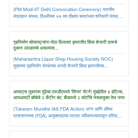
(PM Modi IIT Delhi Convocation Ceremony) भारतीय
तंत्रज्ञान संस्था, दिल्लीच्या ५७ व्या दीक्षांत समारंभात शनिवारी पंतप्रधान
नरेंद्र मोदी यांनी मुख्य अतिथी म्हणून हजेरी लावली. या सोहळ्यात सुमारे
३ हजार विद्यार्थ्यांना पदव्या प्रदान करण्यात आल्या, ज्यामध्ये ..
गृहनिर्माण सोसायट्यांना मोठा दिलासा! इमारतीत किंवा शेजारी दारूचे
दुकान उघडायचे असल्यास...
(Maharashtra Liquor Shop Housing Society NOC)
तुम्हाच्या गृहनिर्माण संस्थेच्या अगदी शेजारी किंवा इमारतीच्या
तळमजल्यावर दारूचे दुकान सुरू होणार असेल, तर आता चिंता करण्याची
गरज नाही. महाराष्ट्र सरकारने नियमांतील एक मोठी त्रुटी दूर करत
गृहनिर्माण सोसायट्यांना ..
आयएएस तुकाराम मुंढेचा एफडीएमध्ये 'सिंगम' पॅटर्न! मुंबईतील ४ हॉटेल्स,
आयआयटी बॉम्बेचे २ कँटीन बंद; बीडमध्ये २ कोटींचे भेसळयुक्त तेल जप्त
(Tukaram Mundhe IAS FDA Action) अन्न आणि औषध
प्रशासनाच्या (FDA) आयुक्तपदाचा पदभार स्वीकारल्यापासून वरिष्ठ
आयएएस अधिकारी तुकाराम मुंढे यांनी राज्यभरात बेकायदेशीर आणि
अस्वच्छ आस्थापनांविरोधात जोरदार कारवाईचा धडाका लावला आहे.
मुंबईतील नामांकित हॉटेल्स, ..