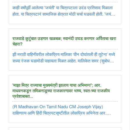
काही वर्षांपूर्वी आलेल्या 'जयंती' या चित्रपटाला उदंड प्रतिसाद मिळाला
होता. या चित्रपटानं सामाजिक क्षेत्रात मोठी चर्चा घडवली होती. 'जयंती
२' येत्या ११ सप्टेंबरला संपूर्ण महाराष्ट्रात हा चित्रपट प्रदर्शित होण्यास
सज्ज झाला आहे. उत्कृष्ट स्टारकास्ट ..
राजवाडे कुटुंबात उडणार खळबळ; स्वानंदी उघड करणार अर्पिताचा खरा
चेहरा?
झी मराठी वाहिनीवरील लोकप्रिय मालिका ‘वीन दोघांतली ही तुटेना’ मध्ये
सध्या रंजक घडामोडी पाहायला मिळत आहेत. मालिकेत समर (सुबोध
भावे) आणि स्वानंदी (तेजश्री प्रधान) यांच्या नात्यातील चढ-उतार आणि
घरातील अंतर्गत कारस्थाने यामुळे कथानक कमालीच्या उत्कंठावर्धक ..
'माझा मित्र राज्याचा मुख्यमंत्री झालाय याचा अभिमान!'; आर.
माधवनकडून तमिळनाडूच्या राजकारणावर भाष्य, स्वतःच्या राजकीय
प्रवेशाबाबत...
(R Madhavan On Tamil Nadu CM Joseph Vijay)
दाक्षिणात्य आणि हिंदी चित्रपटसृष्टीतील लोकप्रिय अभिनेता आर.
माधवन सध्या त्याच्या बहुप्रतिक्षित 'GDN' या तमिळ चित्रपटाच्या
प्रमोशनमध्ये व्यस्त आहे. नुकत्याच दिलेल्या एका विशेष मुलाखतीत त्याने