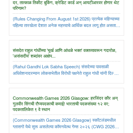
दर, तात्काळ तिकीट बुकिंग, क्रेडिट कार्ड अन् आयटीआरवर होणार थेट
परिणाम?
(Rules Changing From August 1st 2026) प्रत्येक महिन्याच्या
पहिल्या तारखेला देशात अनेक महत्त्वाचे आर्थिक बदल लागू होत असतात.
१ ऑगस्ट २०२६ पासूनही असेच काही मोठे आणि महत्त्वाचे बदल लागू
होणार आहेत, ज्यांचा थेट परिणाम सर्वसामान्यांच्या खिशावर, घरगुती ..
संसदेत राहुल गांधींच्या 'मूर्ख आणि आंधळे भक्त' वक्तव्यावरून गदारोळ,
'असंसदीय' शब्दांवर आक्षेप...
(Rahul Gandhi Lok Sabha Speech) संसदेच्या पावसाळी
अधिवेशनादरम्यान लोकसभेतील विरोधी पक्षनेते राहुल गांधी यांनी दिल्लीत
कॉकरोच जनता पार्टीच्या (CJP) आंदोलनादरम्यान विद्यार्थ्यांवर झालेल्या
पोलिसी लाठीचार्जाचा मुद्दा उपस्थित करत त्यांनी एका विद्यार्थिनीसोबत ..
Commonwealth Games 2026 Glasgow: हरजिंदर कौर अन्
गुलवीर सिंगची रौप्यपदकाची कमाई! भारताची पदकसंख्या १२ वर;
पदकतालिकेत ९ वे स्थान
(Commonwealth Games 2026 Glasgow) स्कॉटलंडमधील
ग्लासगो येथे सुरू असलेल्या कॉमनवेल्थ गेम्स २०२६ (CWG 2026)
मध्ये भारतीय खेळाडूंची शानदार आणि दमदार कामगिरी कायम आहे.