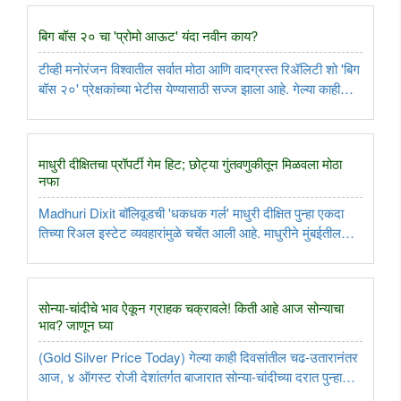
बिग बॉस २० चा 'प्रोमो आऊट' यंदा नवीन काय?
टीव्ही मनोरंजन विश्वातील सर्वात मोठा आणि वादग्रस्त रिॲलिटी शो 'बिग
बॉस २०' प्रेक्षकांच्या भेटीस येण्यासाठी सज्ज झाला आहे. गेल्या काही
दिवसांपासून या शोच्या नव्या पर्वाची उत्सुकतेने वाट पाहणाऱ्या चाहत्यांसाठी
एक मोठी अपडेट समोर आली आहे. मेकर्सनी ..
माधुरी दीक्षितचा प्रॉपर्टी गेम हिट; छोट्या गुंतवणुकीतून मिळवला मोठा
नफा
Madhuri Dixit बॉलिवूडची 'धकधक गर्ल' माधुरी दीक्षित पुन्हा एकदा
तिच्या रिअल इस्टेट व्यवहारांमुळे चर्चेत आली आहे. माधुरीने मुंबईतील
अंधेरी पश्चिम येथील आपली कमर्शियल ऑफिस स्पेस तब्बल ४.८५ कोटी
रुपयांना विकली आहे. विशेष म्हणजे, माधुरीने ही मालमत्ता ..
सोन्या-चांदीचे भाव ऐकून ग्राहक चक्रावले! किती आहे आज सोन्याचा
भाव? जाणून घ्या
(Gold Silver Price Today) गेल्या काही दिवसांतील चढ-उतारानंतर
आज, ४ ऑगस्ट रोजी देशांतर्गत बाजारात सोन्या-चांदीच्या दरात पुन्हा
एकदा वाढ नोंदवण्यात आली आहे. 'इंडिया बुलियन अँड ज्वेलर्स