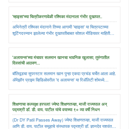
असोसिएशन' (IBJA) च्या आकडेवारीनुसार, १० ग्रॅम २४-कॅरेट
सोन्याचा ..
'म्हाइसा'च्या चित्रीकरणावेळी रश्मिका मंदानाला गंभीर दुखापत..
अभिनेत्री रश्मिका मंदानाने तिच्या आगामी 'म्हाइसा' या चित्रपटाच्या
शूटिंगदरम्यान झालेल्या गंभीर दुखापतीबाबत सोशल मीडियावर माहिती
दिली आहे. डान्स सिक्वेन्स शूट करत असताना तिची उजव्या नितंभातील
टेंडन स्नायूंना हाडांशी जोडणारा धागा) वेगळी झाली आहे..
'अलायन्स'च्या मंचावर सलमान खानचा भावनिक खुलासा; तुरुंगातील
दिवसांची आठवण...
बॉलिवूडचा सुपरस्टार सलमान खान पुन्हा एकदा प्रचंड चर्चेत आला आहे.
अ‍ॅमेझॉन प्राइम व्हिडिओवरील 'द अलायन्स' या रिअ‍ॅलिटी शोमध्ये
सहभागी झालेला आपला धाकटा भाऊ सोहेल खान याला सरप्राईज
देण्यासाठी सलमानने सेटवर खास हजेरी लावली. भावाची भेट घेताना
आणि घरातील ..
शिक्षणाचा कल्पवृक्ष हरपला! ज्येष्ठ शिक्षणतज्ज्ञ, माजी राज्यपाल अन्
पद्मश्री डॉ. डी. वाय. पाटील यांचे वयाच्या ९० व्या वर्षी निधन
(Dr DY Patil Passes Away) ज्येष्ठ शिक्षणतज्ज्ञ, माजी राज्यपाल
आणि डी. वाय. पाटील समूहाचे संस्थापक पद्मश्री डॉ. ज्ञानदेव यशवंतराव