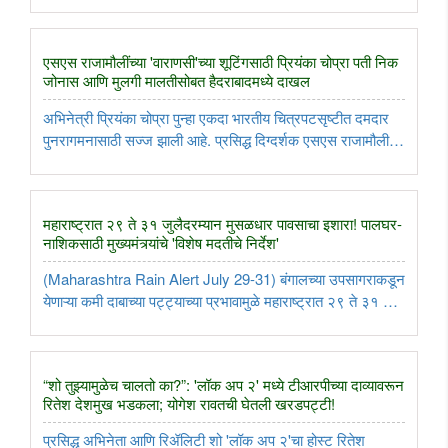
स्पर्धेच्या सहाव्या दिवशी भारताच्या खात्यात आणखी दोन रौप्यपदकांची भर
पडली. वेटलिफ्टिंगमध्ये ..
एसएस राजामौलींच्या 'वाराणसी'च्या शूटिंगसाठी प्रियंका चोप्रा पती निक
जोनास आणि मुलगी मालतीसोबत हैदराबादमध्ये दाखल
अभिनेत्री प्रियंका चोप्रा पुन्हा एकदा भारतीय चित्रपटसृष्टीत दमदार
पुनरागमनासाठी सज्ज झाली आहे. प्रसिद्ध दिग्दर्शक एसएस राजामौली
यांच्या आगामी बहुचर्चित 'वाराणसी' या चित्रपटाच्या पुढील टप्प्यातील
चित्रीकरणासाठी प्रियंका हैदराबादमध्ये दाखल झाली आहे. ..
महाराष्ट्रात २९ ते ३१ जुलैदरम्यान मुसळधार पावसाचा इशारा! पालघर-
नाशिकसाठी मुख्यमंत्र्यांचे 'विशेष मदतीचे निर्देश'
(Maharashtra Rain Alert July 29-31) बंगालच्या उपसागराकडून
येणाऱ्या कमी दाबाच्या पट्ट्याच्या प्रभावामुळे महाराष्ट्रात २९ ते ३१ जुलै
२०२६ दरम्यान पावसाचा जोर प्रचंड वाढण्याचा अंदाज हवामान विभागाने
व्यक्त केला आहे. या काळात विदर्भ, उत्तर मराठवाडा, ..
“शो तुझ्यामुळेच चालतो का?”: 'लॉक अप २' मध्ये टीआरपीच्या दाव्यावरून
रितेश देशमुख भडकला; योगेश रावतची घेतली खरडपट्टी!
प्रसिद्ध अभिनेता आणि रिॲलिटी शो 'लॉक अप २'चा होस्ट रितेश