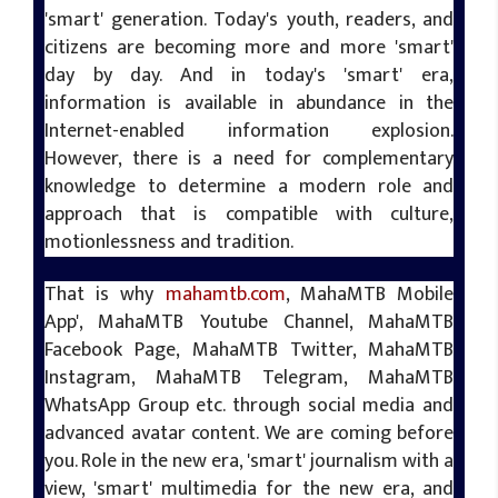
'smart' generation. Today's youth, readers, and
citizens are becoming more and more 'smart'
day by day. And in today's 'smart' era,
information is available in abundance in the
Internet-enabled information explosion.
However, there is a need for complementary
knowledge to determine a modern role and
approach that is compatible with culture,
motionlessness and tradition.
That is why
mahamtb.com
, MahaMTB Mobile
App', MahaMTB Youtube Channel, MahaMTB
Facebook Page, MahaMTB Twitter, MahaMTB
Instagram, MahaMTB Telegram, MahaMTB
WhatsApp Group etc. through social media and
advanced avatar content. We are coming before
you. Role in the new era, 'smart' journalism with a
view, 'smart' multimedia for the new era, and