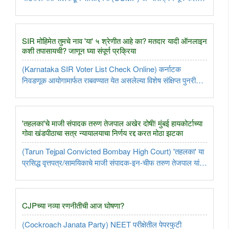
बीएचएमएस (BHMS) डॉक्टरांना नोंदणी देण्याच्या प्रस्तावाविरोधात
संपावर गेलेल्या निवासी डॉक्टरांना मुंबई उच्च न्यायालयाने तीव्र शब्दांत
फटकारले ..
SIR मोहिमेत तुमचे नाव 'या' ५ श्रेणीत आहे का? मतदार यादी ऑनलाइन
कशी तपासायची? जाणून घ्या संपूर्ण प्रक्रिया
(Karnataka SIR Voter List Check Online) कर्नाटक
निवडणूक आयोगामार्फत राबवण्यात येत असलेल्या विशेष संक्षिप्त पुनरीक्षण
(SIR) मोहिमेअंतर्गत १ कोटीहून अधिक मतदारांच्या नोंदींबाबत शंका
किंवा विसंगती आढळल्याने त्यांची नावे विशेष ५ श्रेणींमध्ये समाविष्ट ..
'तहलका'चे माजी संपादक तरुण तेजपाल अखेर दोषी! मुंबई हायकोर्टाच्या
गोवा खंडपीठाचा सत्र न्यायालयाचा निर्णय रद्द करत मोठा झटका
(Tarun Tejpal Convicted Bombay High Court) 'तहलका' या
प्रसिद्ध वृत्तपत्र/सामयिकाचे माजी संपादक-इन-चीफ तरुण तेजपाल यांना
मुंबई उच्च न्यायालयाच्या गोवा खंडपीठाने अत्यंत मोठा झटका दिला आहे.
२०१३ च्या बहुचर्चित लैंगिक अत्याचार आणि बलात्कार प्रकरणात ..
CJPच्या नव्या रणनीतीची आज घोषणा?
(Cockroach Janata Party) NEET परीक्षेतील पेपरफुटी