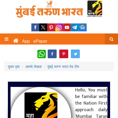
App
ePaper
WhatsApp
मुख्य पृष्ठ
आमचे लेखक
मुंबई तरुण भारत वेब टीम
Hello, You must
be familiar with
the Nation First
approach daily
'Mumbai Tarun