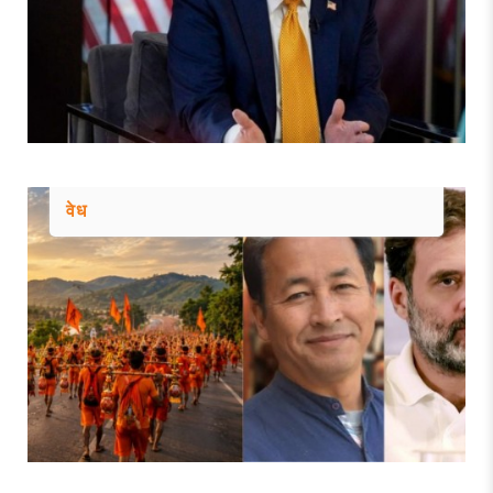
एस आय आर ला हिरवा कंदील अन् विरोधकांना
चपराक
Explainer : Goat sacrifice controversy in
Mumbai | MahaMTB
ही कट्टरपंथीयांची पोटदुखी!
शिबिरांच्या माध्यमातून धारावी दस्तऐवजीकरण
मोहिमेला मोठे यश | Dharavi Redevelopment
वेध
Project
धारावीतील महिलांना आरोग्यविषयक मार्गदर्शन | DRP
| Dharavi Social Mission | Tata Hospital