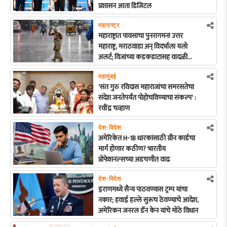
प्रशासन आता डिजिटल
महाराष्ट्र
महाराष्ट्रात पावसाचा पुनरागमन! उत्तर
महाराष्ट्र, मराठवाडा अन् विदर्भाला यलो
अलर्ट; विजांच्या कडकडाटासह वादळी
पावसाची शक्यता
महामुंबई
'संत गुरु रविदास महाराजांचा समरसतेचा
संदेश जनतेपर्यंत पोहोचविण्याचा संकल्प' :
रवींद्र चव्हाण
देश-विदेश
अमेरिकेत H-1B धारकांसाठी ग्रीन कार्डचा
मार्ग होणार कठीण? भारतीय
प्रोफेशनल्सच्या अडचणीत वाढ
देश-विदेश
इराणमध्ये सैन्य पाठवण्यास ट्रम्प यांचा
नकार; हवाई हल्ले सुरूच ठेवण्याचे आदेश,
अमेरिकन जनरल डॅन केन यांचे मोठे विधान