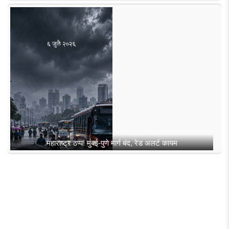
महाराष्ट्र ठप्प! मुंबई-पुणे मार्ग बंद, रेड अलर्ट कायम