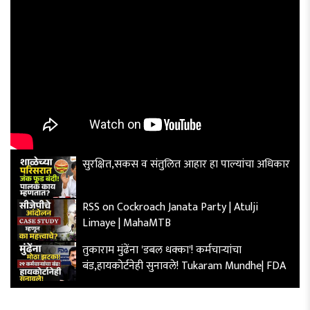
सुरक्षित,सकस व संतुलित आहार हा पाल्यांचा अधिकार
RSS on Cockroach Janata Party | Atulji
Limaye | MahaMTB
तुकाराम मुंढेंना 'डबल धक्का'! कर्मचाऱ्यांचा
बंड,हायकोर्टनेही सुनावले! Tukaram Mundhe| FDA
अयोध्येच्या धरतीवर मथुरेतही कारसेवा होणार? | Shri
Krishna Janmabhoomi | MahaMTB