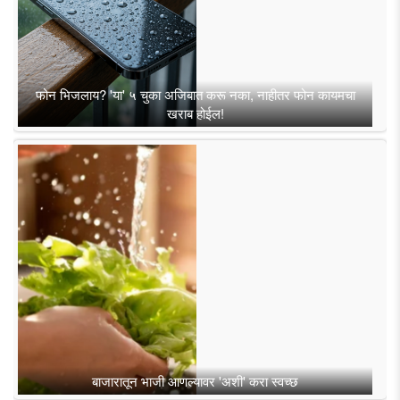
फोन भिजलाय? 'या' ५ चुका अजिबात करू नका, नाहीतर फोन कायमचा
खराब होईल!
बाजारातून भाजी आणल्यावर 'अशी' करा स्वच्छ