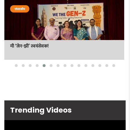
संपादकीय
मी ‘जेन-झी’ स्वयंसेवक!
Trending Videos