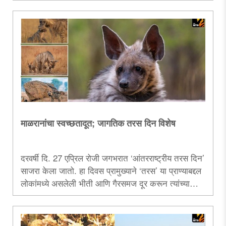
चारोळीचे आणि धनेशाचे नाते उलगडणारा हा लेख.....
माळरानांचा स्वच्छतादूत; जागतिक तरस दिन विशेष
दरवर्षी दि. 27 एप्रिल रोजी जगभरात ‌‘आंतरराष्ट्रीय तरस दिन‌’
साजरा केला जातो. हा दिवस प्रामुख्याने ‌‘तरस‌’ या प्राण्याबद्दल
लोकांमध्ये असलेली भीती आणि गैरसमज दूर करून त्यांच्या
संवर्धनासाठी जनजागृती करण्याच्या उद्देशाने साजरा होतो.
महाराष्ट्रामध्ये गवताळ प्रदेशातील छोट्या टेकड्या आणि पठारी
प्रदेशांमध्ये पट्टेरी तरसाचा अधिवास आहे. या पट्टेरी तरसाचा