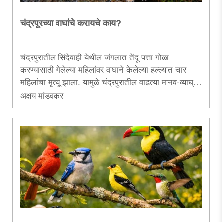
चंद्रपूरच्या वाघांचे करायचे काय?
चंद्रपुरातील सिंदेवाही येथील जंगलात तेंदू पत्ता गोळा
करण्यासाठी गेलेल्या महिलांवर वाघाने केलेल्या हल्ल्यात चार
महिलांचा मृत्यू झाला. यामुळे चंद्रपुरातील वाढत्या मानव-व्याघ्र
संघर्षावर पुन्हा एकदा चर्चा सुरू झाली. राज्यातील सर्वांत जास्त
अक्षय मांडवकर
वाघांची संख्या ही चंद्रपूर जिल्ह्यात आहे. जिल्ह्यातील मानव-
व्याघ्र संघर्षाला जेवढी वाघांची वाढलेली संख्या कारणीभूत आहे,
तेवढेच तेंदू आणि मोह फुले संकलनासाठी संरक्षित जंगलात
जाणारे गावकरीदेखील वाढत्या संघर्षाला कारक आहेत. त्यामुळे
हा प्रश्न उपाययोजनांचा राहिलेला नसून ..