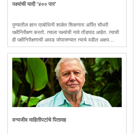
पक्ष्यांची यादी '४०० पार'
पुण्यातील ज्ञान प्रबोधिनी शाळेत शिकणारा अर्पित चौधरी
पक्षीनिरीक्षण करतो. त्याला पक्ष्यांची नावे तोंडपाठ आहेत. त्याची
ही पक्षीनिरीक्षणाची आवड जोपासण्यात त्याचे वडील अक्षय
चौधरींचा मोठा हातभार आहे. गेल्या काही दिवसांत त्याच्या
पक्ष्यांच्या यादीत भर पडली असून ४०० पक्ष्यांची नोंद त्याने केली
आहे. छोट्या पक्षीनिरीक्षकाच्या याच नोंदीविषयी माहिती देणारा हा
लेख.....
वन्यजीव माहितीपटांचे पितामह