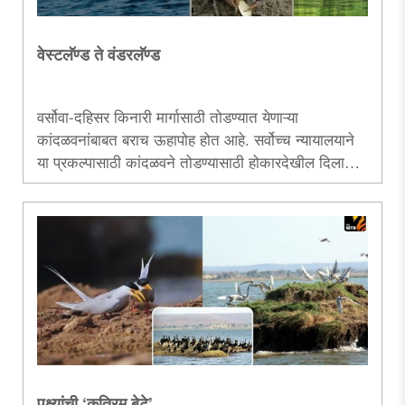
वेस्टलॅण्ड ते वंडरलॅण्ड
वर्सोवा-दहिसर किनारी मार्गासाठी तोडण्यात येणाऱ्या
कांदळवनांबाबत बराच ऊहापोह होत आहे. सर्वोच्च न्यायालयाने
या प्रकल्पासाठी कांदळवने तोडण्यासाठी होकारदेखील दिला
आहे. या पार्श्वभूमीवर मुंबई-ठाण्यातील कांदळवनांची परिस्थिती
मांडणारा हा लेख....
पक्ष्यांची ‌‘कृत्रिम बेटे‌’