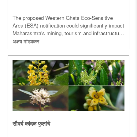
The proposed Western Ghats Eco-Sensitive
Area (ESA) notification could significantly impact
Maharashtra's mining, tourism and infrastructure
projects while aiming to protect biodiversity.
अक्षय मांडवकर
Here's an in-depth analysis of the Gadgil and
Kasturirangan reports and the latest draft
notification...
सौदर्य कांदळ फुलांचे