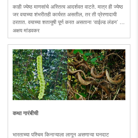
काही ज्येष्ठ माणसांचे अस्तित्व आदर्शवत वाटते. मात्र ही ज्येष्ठ
जर वयाच्या शंभरीतही कार्यरत असतील, तर ती प्रेरणादायी
ठरतात. वयाच्या शतायुषी पूर्ण करत असताना ‘वाईल्ड लंडन’ या
माहितीपटाचे चित्रीकरण करत वन्यजीव प्रबोधनाचा दिवा तेवत
अक्षय मांडवकर
ठेवणारे नाव म्हणजे सर डेव्हिड अ‍ॅटनबरो. त्यांच्याविषयीचा हा
लेख.....
कथा गारंबीची
भारताच्या पश्चिम किनाऱ्याला लागून असणाऱ्या घनदाट