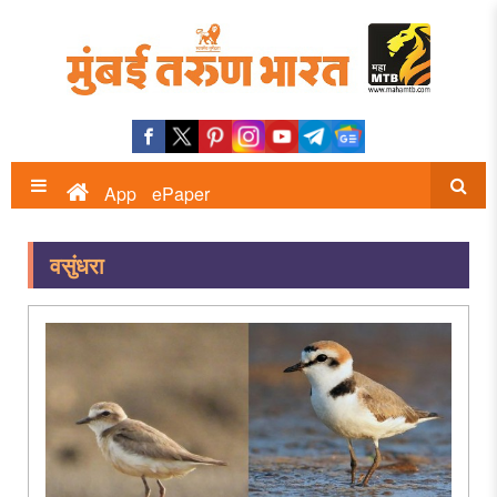
App
ePaper
वसुंधरा