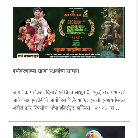
महाविद्यालयीन विद्यार्थ्यांनी पर्यावरण शिक्षण, जैवविविधता संवर्धन,
नागरिक जनजागृती आणि शाश्वत जीवनशैलीचा संदेश देत एक
प्रेरणादायी चळवळ उभी केली आहे. निसर्गभ्रमंती, सर्वेक्षण,
पथनाट्ये, संवादसत्रे आणि विविध पर्यावरणपूरक उपक्रमांच्या
माध्यमातून या युवा दूतांनी हवामानबदलाच्या संकटावर ..
पर्यावरणाच्या खऱ्या रक्षकांचा सन्मान
जागतिक पर्यावरण दिनाचे औचित्य साधून दै. ‘मुंबई तरुण भारत’
आणि ‘महाएमटीबी’ने आयोजित केलेल्या ‘एसएफसी एन्व्हायर्नमेंटल
अ‍ॅवॉर्ड फॉर स्पिसीज अ‍ॅण्ड हॅबिटॅट्स वॉरियर्स - २०२६’ या
पुरस्कार सोहळ्यात १८ वनसंवर्धकांचा सन्मान केला जाणार
आहे. सोमवार, दि. ८ जून रोजी सायंकाळी ७ वाजता
प्रभादेवीच्या रवींद्र नाट्य मंदिरात हा कार्यक्रम आयोजित