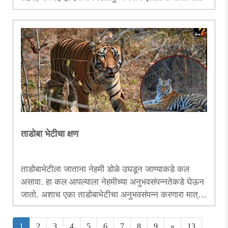
समस्यासुद्धा वाढू लागल्या आहेत. या समस्या नेमक्या कोणत्या
आणि त्यावर उपाय काय, याचा ऊहापोह करणारे जागतिक
हवामान दिनानिमित्त हे विशेष पान.....
ताडोबा भेटीचा क्षण
ताडोबाभेटीला जाताना नेहमी डोळे उघडून जाण्याकडे कल
असावा. हा कल आपल्याला नेहमीच्या अनुभवसंपन्नतेकडे घेऊन
जातो. अशाच एका ताडोबाभेटीचा अनुभवसंपन्न करणारा मात्र
तितकाच भेदक अनुभव विशद करणारा लेख.....
1
2
3
4
5
6
7
8
9
»
13