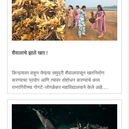
आणि त्याच्या अधिवासाचा आढावा घेण्याचा केलेला हा
प्रयत्न.....
शैवालाचे झाले खत !
किनार्‍यावर वाहून येणार्‍या समुद्री शैवालापासून खतनिर्माण
करण्याचा प्रयोग आणि त्यावर संशोधन करण्याचे काम
रत्नागिरीच्या गोगटे-जोगळेकर महाविद्यालयाने केले आहे.
त्याविषयी माहिती देणारा हा लेख.....