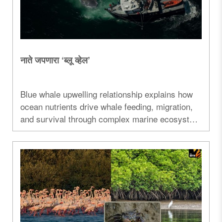
नाते जपणारा ‘ब्लू व्हेल’
Blue whale upwelling relationship explains how
ocean nutrients drive whale feeding, migration,
and survival through complex marine ecosystem
interactions. blue whale upwelling relationship,
blue whale feeding behavior, ocean upwelling
ecosystem, marine food chain whales,
phytoplankton krill whales, whale migration
patterns, marine biology research whales,
acoustic monitoring whales, ocean ecosystem
balance..