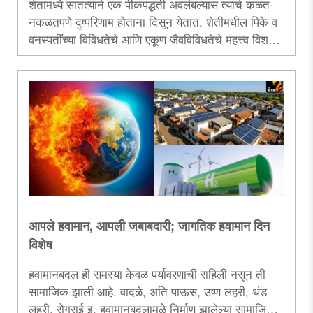
शेतामध्ये सातत्याने एक पीकपद्धती अवलंबल्यास त्याचे कळत-
नकळतपणे दुष्परिणाम होताना दिसून येतात. शेतीमधील पिके व
वनस्पतींच्या विविधतेचे आणि एकूण जैवविविधतेचे महत्त्व विशद
करणारा हा लेख...
आपले हवामान, आपली जबाबदारी; जागतिक हवामान दिन
विशेष
हवामानबदल ही समस्या केवळ पर्यावरणाची राहिली नसून ती
सामाजिक झाली आहे. वादळे, अति पाऊस, उष्ण लहरी, थंड
लहरी, रोगराई इ. हवामानबदलामुळे निर्माण झालेल्या सामाजिक