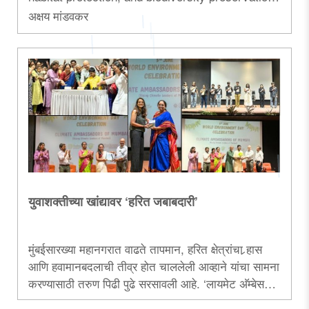
across India...
अक्षय मांडवकर
युवाशक्तीच्या खांद्यावर ‘हरित जबाबदारी’
मुंबईसारख्या महानगरात वाढते तापमान, हरित क्षेत्रांचा र्‍हास
आणि हवामानबदलाची तीव्र होत चाललेली आव्हाने यांचा सामना
करण्यासाठी तरुण पिढी पुढे सरसावली आहे. ‘लायमेट अ‍ॅम्बेसडर्स
ऑफ मुंबई’ या उपक्रमाच्या माध्यमातून १५० हून अधिक