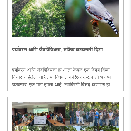
करण्यात आला आहे. पुरस्कार सोहळ्याकरिता प्रवेश विनामूल्य
ठेवण्यात आला आहे. या सोहळ्याचे मुख्य प्रायोजक ‘एसएफसी
एन्व्हायर्नमेंटल टेक्नोलॉजीज प्रा. लि.’ आहेत, तर सहप्रायोजक
‘महाराष्ट्र ..
पर्यावरण आणि जैवविविधता; भविष्य घडवणारी दिशा
पर्यावरण आणि जैवविविधता हा आता केवळ एक विषय किंवा
विचार राहिलेला नाही. या विषयात करिअर करून तो भविष्य
घडवणारा एक मार्ग झाला आहे. त्याविषयी विशद करणारा हा
लेख.....