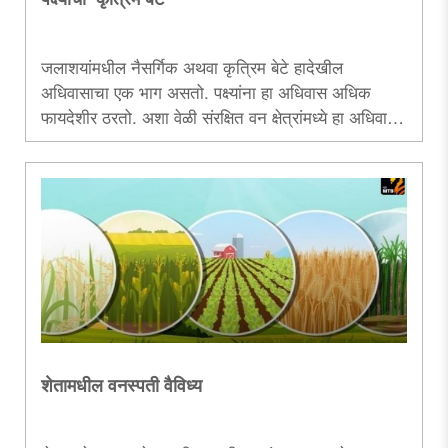
जलाशयांमधील नैसर्गिक अथवा कृत्रिम बेटे हादेखील
अधिवासाचा एक भाग असतो. पक्ष्यांना हा अधिवास अधिक
फायदेशीर ठरतो. अशा वेळी संरक्षित वन क्षेत्रांमध्ये हा अधिवास
निर्माण करण्यासाठी खास करून पक्ष्यांच्या अनुषंगाने त्याची
बांधणी करण्यासाठी काय करावे, हे विशद करणारा लेख.....
शेतामधील वनस्पती वैविध्य