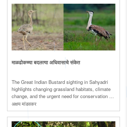
under the Green Maharashtra Commission's
environmental vision...
माळढोकच्या बदलत्या अधिवासाचे संकेत
The Great Indian Bustard sighting in Sahyadri
highlights changing grassland habitats, climate
change, and the urgent need for conservation of
Maharashtra's endangered birds and fragile
अक्षय मांडवकर
ecosystems...