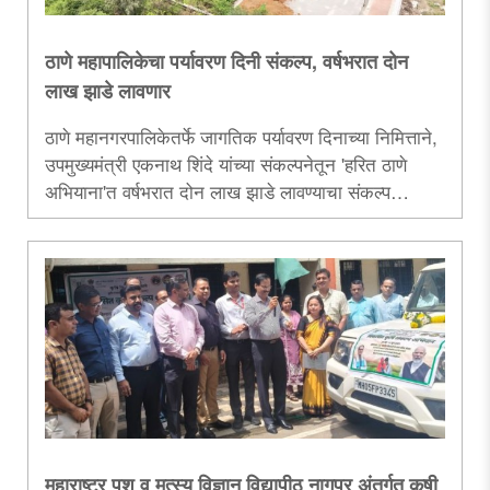
ठाणे महापालिकेचा पर्यावरण दिनी संकल्प, वर्षभरात दोन
लाख झाडे लावणार
ठाणे महानगरपालिकेतर्फे जागतिक पर्यावरण दिनाच्या निमित्ताने,
उपमुख्यमंत्री एकनाथ शिंदे यांच्या संकल्पनेतून 'हरित ठाणे
अभियाना'त वर्षभरात दोन लाख झाडे लावण्याचा संकल्प
करण्यात आला आहे. या अभियानाचा औपचारिक शुभारंभ
गुरूवार, ०५ जून रोजी होणार आहे...
महाराष्ट्र पशू व मत्स्य विज्ञान विद्यापीठ नागपूर अंतर्गत कृषी