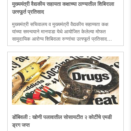
मुख्यमंत्री वैद्यकीय सहायता कक्षाच्या ठाण्यातील शिबिराला
उत्स्फूर्त प्रतिसाद
मुख्यमंत्री सचिवालय व मुख्यमंत्री वैद्यकीय सहाय्यता कक्ष
यांच्या समन्वयाने मानपाडा येथे आयोजित केलेल्या मोफत
सामुदायिक आरोग्य शिबिराला रुग्णांचा उत्स्फूर्त प्रतिसाद
मिळाला. या शिबिरात रुग्णांची मोफत तपासणी करण्यात येऊन
आवश्यक रुग्णांवर मोफत शस्त्रक्रिया करण्यात येणार आहेत...
डोंबिवली : खोणी पलावातील सोसायटीत २ कोटींचे एमडी
ड्रग जप्त