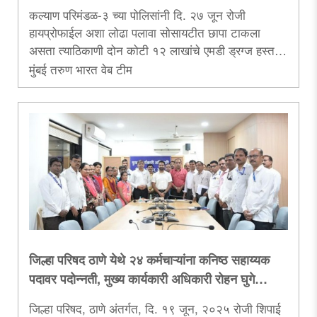
कल्याण परिमंडळ-३ च्या पोलिसांनी दि. २७ जून रोजी
हायप्रोफाईल अशा लोढा पलावा सोसायटीत छापा टाकला
असता त्याठिकाणी दोन कोटी १२ लाखांचे एमडी ड्रग्ज हस्तगत
केले आहेत. या प्रकरणात तीन आरोपींना अटक केली असून
मुंबई तरुण भारत वेब टीम
त्यामध्ये एका तरुणीचा समावेश आहे. कॉल सेंटरमध्ये काम करत
असल्याचा दिखावा करणारे हे तिघे शहरात तरुणाईला ड्रग्ज
पुरवित होते.पोलिस आत्ता या रॅकेटच्या सूत्रधारांच्या शोधात
आहेत...
जिल्हा परिषद ठाणे येथे २४ कर्मचाऱ्यांना कनिष्ठ सहाय्यक
पदावर पदोन्नती, मुख्य कार्यकारी अधिकारी रोहन घुगे
यांच्याकडून पदोन्नत कर्मचाऱ्यांना शुभेच्छा
जिल्हा परिषद, ठाणे अंतर्गत, दि. १९ जून, २०२५ रोजी शिपाई