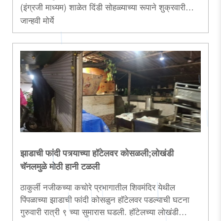
(इंग्रजी माध्यम) शाळेत दिंडी सोहळ्याच्या रूपाने शुक्रवारी
अवघी पंढरीचं अवतरली असल्याचे दिसून आले. निमित्त होते ते
जान्हवी मोर्ये
आषाढी एकादशीच्या पूर्वसंध्येला आयोजित करण्यात आलेल्या
दिंडीचे. ( Gyandeep Vidyamandir Palkhi
Procession)..
झाडाची फांदी पत्र्याच्या हॉटेलवर कोसळली;लोखंडी
चॅनलमुळे मोठी हानी टळली
ठाकुर्ली नजीकच्या कचोरे प्रभागातील शिवमंदिर येथील
पिंपळाच्या झाडाची फांदी कोसळुन हाॅटेलवर पडल्याची घटना
गुरुवारी रात्री ९ च्या सुमारास घडली. हॉटेलच्या लोखंडी