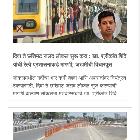
कार्यालयात अनेकदा हेलपाटे मारावे लागतात, यामुळे
नागरिकांची वेळ व पैसे दोन्ही खर्च होतात. त्यामुळे नालासोपाराचे
आमदार राजन नाईक यांनी मंगळवार दिनांक १० जून रोजी
महाराष्ट्र सरकारचे ..
दिवा ते छशिमट जलद लोकल सुरू करा : खा. श्रीकांत शिंदे
यांची रेल्वे प्रशासनाकडे मागणी; जखमींची विचारपूस
लोकलमधील गर्दीचा भार कमी व्हावा आणि अपघातांवर नियंत्रण
ठेवण्यासाठी, दिवा ते छशिमट जलद लोकल सुरू करण्याची
मागणी कल्याण लोकसभा मतदारसंघाचे खा. श्रीकांत शिंदे यांनी
रेल्वे प्रशासनाकडे केली आहे. मुंब्रा रेल्वे स्थानकात सोमवार,
दि. 9 जून रोजी सकाळी झालेल्या लोकल अपघातातील
जखमींची शिंदे यांनी कळव्यातील छत्रपती शिवाजी महाराज
रुग्णालयात जाऊन विचारपूस केली, त्यावेळी ते बोलत होते...