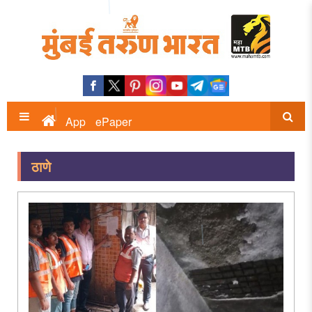
App
ePaper
ठाणे