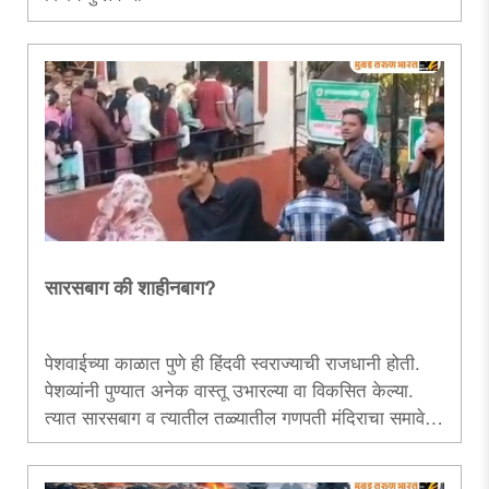
परिसीमनामुळे दक्षिणेच्या राज्यांमधील मतदारसंघ घटतील, असा
दावा करून राजकीय लाभ लाटण्याचाच केविलवाणा प्रयत्न
केलेला दिसतो. त्यानिमित्ताने.....
सारसबाग की शाहीनबाग?
पेशवाईच्या काळात पुणे ही हिंदवी स्वराज्याची राजधानी होती.
पेशव्यांनी पुण्यात अनेक वास्तू उभारल्या वा विकसित केल्या.
त्यात सारसबाग व त्यातील तळ्यातील गणपती मंदिराचा समावेश
होतो. त्या बागेतील मोकळ्या जागेत नमाज पठणासाठी हजारो
मुस्लिमांना परवानगी देणे, हा हिंदूंच्या भावनांचा सरळसरळ