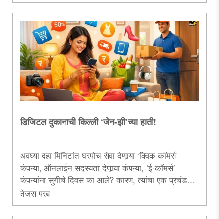
चित्रण करतात, हे खरे. मात्र, बंगालमधील राजकीय वास्तव हे
व्यंगचित्राइतकेच अतिरंजित आहे. या राजकीय वास्तवाने
बंगाली लोकांच्या सुसंस्कृतपणावरच प्रश्नचिन्ह उभे केले आहे.
त्याचे आकलन.....
डिजिटल दुकानाची किल्ली ‘जेन-झी’च्या हाती!
अवघ्या दहा मिनिटांत घरपोच सेवा देणार्‍या ‘क्विक कॉमर्स’
कंपन्या, ऑनलाईन सदस्यता देणार्‍या कंपन्या, ‘ई-कॉमर्स’
कंपन्यांना सुगीचे दिवस का आले? कारण, त्यांचा एक प्रचंड
मोठा ग्राहकवर्ग ‘जेन-झी’च्या माध्यमातून तयार झाला. वरील
तेजस परब
नमूद केलेल्या सर्वच क्षेत्रांची एकत्रित उलाढाल २५० अब्ज
डॉलर्सपेक्षा अधिक होऊ शकते. त्याची मदार ही केवळ ‘जेन-