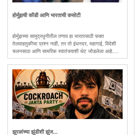
होर्मुझची कोंडी आणि भारताची कसोटी
होर्मुझच्या सामुद्रधुनीतील तणाव हा भारतासाठी फक्त
तेलवाहतुकीचा प्रश्न नाही, तर तो इंधनदर, महागाई, विदेशी
चलनसाठा आणि सामरिक स्वातंत्र्याशी थेट जोडलेला आहे.
त्यामुळे या संकटाकडे तात्पुरत्या अडथळ्याप्रमाणे नव्हे, तर
ऊर्जासुरक्षेच्या दीर्घकालीन इशाऱ्याप्रमाणे पाहणे आवश्यक!..
झुरळांच्या झुंडीशी झुंज...