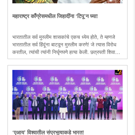
महाराष्ट्र काँग्रेसमधील जिहादींना ‘टिपू’न घ्या!
भारतातील सर्व मुस्लीम शासकांचे एकच ध्येय होते, ते म्हणजे
भारतातील सर्व हिंदूंना बाटवून मुस्लीम करणे! जे त्यास विरोध
करतील, त्यांची त्यांनी निर्घृणपणे हत्या केली. छत्रपती शिवाजी
महाराज हे आयुष्यभर मुस्लीम राज्यकर्त्यांशीच लढले; पण म्हणून
त्यांनी आपल्या राज्यातील मुस्लीम जनतेची कत्तल केली नाही
की, तिला जबरदस्तीने हिंदू केले नाही. हाच शिवाजी महाराज
आणि अन्य मुस्लीम शासकांमधील फरक!..
‘एआय’ विश्वातील संप्रभुत्वाकडे भारत!