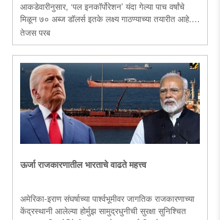
आकडेवारीनुसार, ‘पल इनकॉर्पोरेशन’ यंदा गेल्या पाच वर्षांचे
मिळून ७० अब्ज डॉलर्स इतके लक्ष्य गाठण्याच्या तयारीत आहे.
एकेकाळी चीनला पर्याय म्हणून पाहिला जाणारा भारत आता
तेजस परब
‘आयफोन निर्मितीचा हब’ बनत चालला आहे, त्याचेच हे
आकलन.....
ऊर्जा राजकारणातील भारताचे वाढते महत्त्व
अमेरिका-इराण संघर्षाच्या पार्श्वभूमीवर जागतिक राजकारणाच्या
केंद्रस्थानी आलेल्या होर्मुझ सामुद्रधुनीची सुरक्षा सुनिश्चित