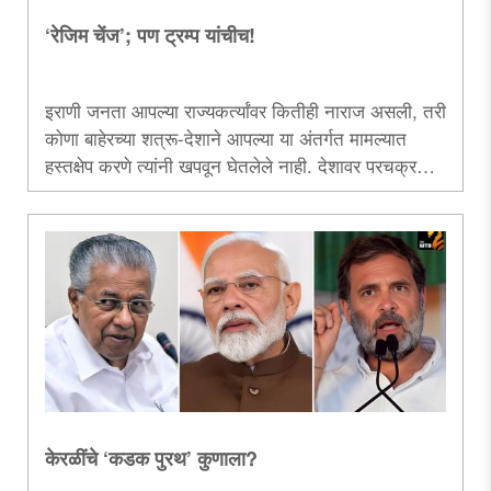
‘रेजिम चेंज’; पण ट्रम्प यांचीच!
इराणी जनता आपल्या राज्यकर्त्यांवर कितीही नाराज असली, तरी
कोणा बाहेरच्या शत्रू-देशाने आपल्या या अंतर्गत मामल्यात
हस्तक्षेप करणे त्यांनी खपवून घेतलेले नाही. देशावर परचक्र
आले असता, आपल्या राज्यकर्त्यांच्या विरोधात जाण्यास त्यांनी
नकार दिला. उलट, अमेरिकेत अध्यक्षपदाची सूत्रे हाती
घेतल्यानंतर एका वर्षाच्या आतच ट्रम्प यांना त्यांनी स्वत:च
निवडलेल्या माणसांच्या बदल्या कराव्या लागत आहेत. ट्रम्प
यांच्या एकंदरच निर्णयक्षमतेवर त्यामुळे प्रश्न उपस्थित होते...
केरळींचे ‘कडक पुरथ’ कुणाला?