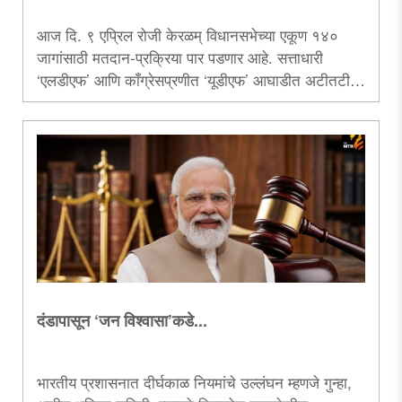
आज दि. ९ एप्रिल रोजी केरळम् विधानसभेच्या एकूण १४०
जागांसाठी मतदान-प्रक्रिया पार पडणार आहे. सत्ताधारी
‘एलडीएफ’ आणि काँग्रेसप्रणीत ‘यूडीएफ’ आघाडीत अटीतटीची
लढाई रंगणार असली, तरी भाजपनेही यंदा प्रचारात मोठी मुसंडी
मारलेली दिसते. त्यानिमित्ताने थेट केरळम्मधून तेथील
जनमानसाचा कानोसा घेणारा हा लेख.....
दंडापासून ‌‘जन विश्वासा‌’कडे...
भारतीय प्रशासनात दीर्घकाळ नियमांचे उल्लंघन म्हणजे गुन्हा,