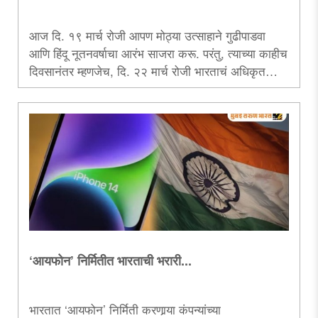
आज दि. १९ मार्च रोजी आपण मोठ्या उत्साहाने गुढीपाडवा
आणि हिंदू नूतनवर्षाचा आरंभ साजरा करू. परंतु, त्याच्या काहीच
दिवसानंतर म्हणजेच, दि. २२ मार्च रोजी भारताचं अधिकृत
नववर्ष सुरू होईल. अर्थात, भारतीय ‘राष्ट्रीय दिनदर्शिके’प्रमाणे!
त्याविषयी.....
‘आयफोन’ निर्मितीत भारताची भरारी...
भारतात ‘आयफोन’ निर्मिती करणार्‍या कंपन्यांच्या