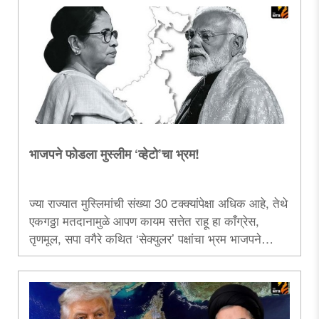
झी’च्या खांद्यावर आहे, असा एक अहवाल नुकताच प्रकाशित
झाला. त्यानिमित्ताने.....
भाजपने फोडला मुस्लीम ‌‘व्हेटो‌’चा भ्रम!
ज्या राज्यात मुस्लिमांची संख्या 30 टक्क्यांपेक्षा अधिक आहे, तेथे
एकगठ्ठा मतदानामुळे आपण कायम सत्तेत राहू हा काँग्रेस,
तृणमूल, सपा वगैरे कथित ‌‘सेक्युलर‌’ पक्षांचा भ्रम भाजपने
आजवर आसाम व उत्तर प्रदेश या राज्यांमध्ये तोडला. आता प.
बंगालमधील निवडणुकीत तो प्रथमच तोडला जाईल. काँग्रेस व
तृणमूल यांसारख्या पक्षांमध्ये वाढलेली बेचैनी ही या वस्तुस्थितीमुळे
उत्पन्न झाली आहे...