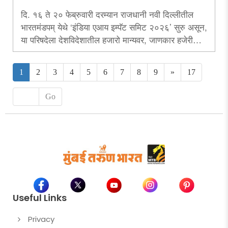
दि. १६ ते २० फेब्रुवारी दरम्यान राजधानी नवी दिल्लीतील
भारतमंडपम् येथे ‘इंडिया एआय इम्पॅट समिट २०२६’ सुरु असून,
या परिषदेला देशविदेशातील हजारो मान्यवर, जाणकार हजेरी
लावताना दिसतात. त्यानिमित्ताने सरकारी प्रशासकीय
व्यवस्थेतही कशाप्रकारे ‘एआय’ साहाय्यभूत ठरु शकते, हे सोप्या
1
2
3
4
5
6
7
8
9
»
17
शब्दांत समजून सांगणारा हा लेख.....
Go
Useful Links
Privacy