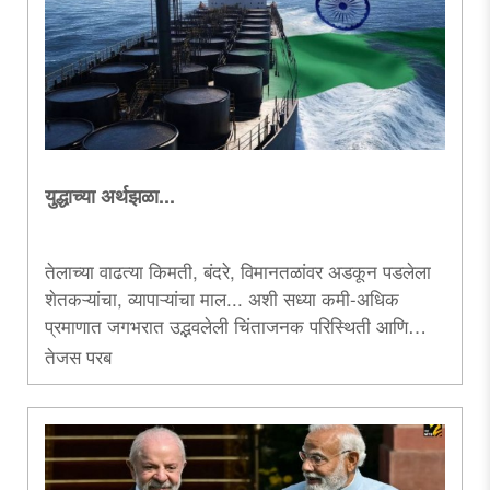
युद्धाच्या अर्थझळा...
तेलाच्या वाढत्या किमती, बंदरे, विमानतळांवर अडकून पडलेला
शेतकऱ्यांचा, व्यापाऱ्यांचा माल... अशी सध्या कमी-अधिक
प्रमाणात जगभरात उद्भवलेली चिंताजनक परिस्थिती आणि
त्याचे कारण म्हणजे इराण विरुद्ध इस्रायल-अमेरिकेने छेडलेले
तेजस परब
युद्ध. साहजिकच या युद्धाच्या अर्थझळा भारतातही जाणवतील.
त्यानिमित्ताने युद्धामुळे भारतीय बाजारपेठांवर होणाऱ्या परिणामांचे
केलेले हे आकलन.....