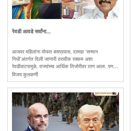
रेवडी आवडे सर्वांना...
आजवर महिलांना मोफत बसप्रवास, दरमहा ‘सन्मान
निधी’अंतर्गत दिली जाणारी ठरावीक रक्कम अशा
रेवडीवाटपामुळे, राज्यांच्या आर्थिक तिजोरीवर ताण आला. पण,
तामिळनाडूच्या द्रमुक सरकारने आता रेवड्यांच्या यादीत
विजय कुलकर्णी
वस्तूखरेदीच्या कुपन्सची भर घालून, महिलांची मते पदरात
पाडण्याचा नवीन पायंडा पाडला आहे, जो राज्याच्या
अर्थस्वास्थ्याच्या दृष्टीने सर्वस्वी घातक ठरू शकतो...