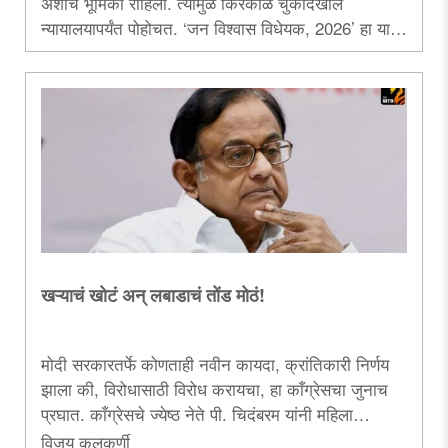
अशीच भूमिका राहिली. त्यामुळे किरकोळ चुकादेखील
न्यायालयापर्यंत पोहोचत. ‌‘जन विश्वास विधेयक, 2026‌’ हा या
दंडात्मक विचारसरणीत बदल करण्याचा प्रयत्न आहे. शासन
आणि नागरिक यांच्यातील नाते संशयाऐवजी विश्वासावर उभे राहू
शकते का, हे दर्शविणारा हा कायदा.....
खऱ्याचं खोटं अन्‌‍ लबाडाचं तोंड मोठं!
मोदी सरकारतर्फे कोणताही नवीन कायदा, क्रांतिकारी निर्णय
झाला की, विरोधासाठी विरोध करायचा, हा काँग्रेसचा जुनाच
प्रघात. काँग्रेसचे ज्येष्ठ नेते पी. चिदंबरम यांनी महिला
आरक्षणासाठीच्या संसदेच्या विशेष सत्राचे ‌‘टायमिंग‌’ आणि
विजय कुलकर्णी