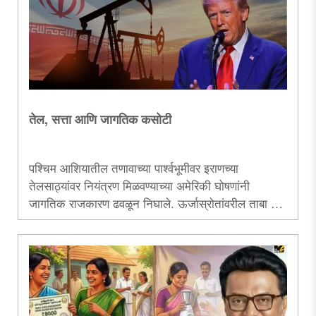
तेल, सत्ता आणि जागतिक कसोटी
पश्चिम आशियातील तणावाच्या पार्श्वभूमीवर इराणच्या
तेलसाठ्यांवर नियंत्रण मिळवण्याच्या अमेरिकी घोषणांनी
जागतिक राजकारण ढवळून निघाले. ऊर्जास्रोतांवरील ताबा हा
निव्वळ आर्थिक प्रश्न नसून, तो सत्तासमीकरणांचा केंद्रबिंदू
ठरत आहे. अर्थातच, त्याचे परिणाम संपूर्ण जगावर उमटणार!..