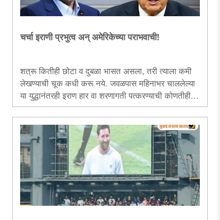
चर्चा इराणी प्रभुत्व अन् अमेरिकेच्या पराभवाची!
शत्रू कितीही छोटा व दुबळा भासत असला, तरी त्याला कमी
लेखण्याची चूक कधी करू नये. जवळपास महिनाभर चाललेल्या
या युद्धानंतरही इराण हार वा शरणागती पत्करण्याची कोणतीही
चिन्हे दिसत नसल्याने अमेरिका आता या दिशाहीन युद्धातून बाहेर
पडण्याचा प्रयत्न करीत आहे. तिने पाच दिवसांचा एकतर्फी
युद्धविराम जाहीर करून आपण कमजोर असल्याचे दाखवून दिले
आहे. आता खेळी इराणच्या हाती आली आहे...