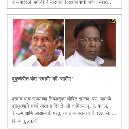
करण्यासाठी अमेरिकेने भारताकडे सहकार्याची अपेक्षा व्यक्त
करणे, ही बाब भारताचे वाढते जागतिक महत्त्व अधोरेखित
करणारी ठरावी...
पुदुच्चेरीत यंदा ‘स्वामी’ की ‘सामी?’
परवाच पाच राज्यांच्या निवडणुका घोषित झाल्या. पण, यामध्ये
प्रामुख्याने चर्चा रंगताना दिसते; ती तामिळनाडू, प. बंगाल,
केरळम् आणि आसामची. परंतु, या राज्यांबरोबरच केंद्रशासित
प्रदेश असलेल्या पुदुच्चेरीमध्येही दि. ९ एप्रिल रोजी मतदान
विजय कुलकर्णी
होईल. त्यानिमित्ताने पुदुच्चेरीमधील राजकारण आणि प्रशासकीय