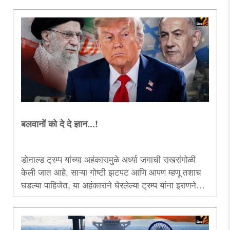
व्यवस्थेचे आकलन करण्याचा केलेला हा प्रयत्न.....
बलवानों को दे दे ज्ञान...!
डोनाल्ड ट्रम्प यांच्या अहंकारामुळे अर्ध्या जगाची राखरांगोळी
केली जात आहे. साऱ्या गोष्टी झटपट आणि आपण म्हणू तशाच
घडल्या पाहिजेत, या अहंकाराने घेरलेल्या ट्रम्प यांना इराणने
जोरदार दणका दिला आहे. अमेरिकेला ‌‘महान‌’ करण्याऐवजी
तिचा दरारा ‌‘लहान‌’ करण्यास ते जबाबदार ठरत आहेत...