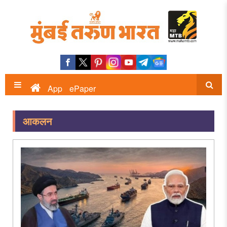
App
ePaper
आकलन