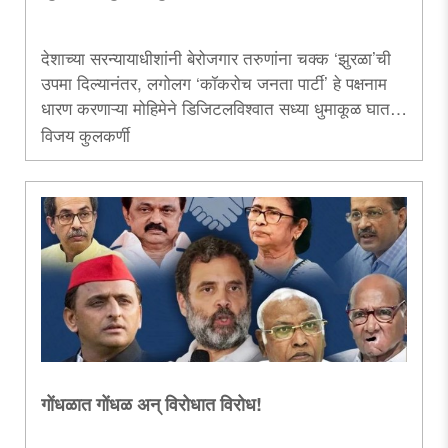
देशाच्या सरन्यायाधीशांनी बेरोजगार तरुणांना चक्क ‌‘झुरळा‌’ची
उपमा दिल्यानंतर, लगोलग ‌‘कॉकरोच जनता पार्टी’ हे पक्षनाम
धारण करणाऱ्या मोहिमेने डिजिटलविश्वात सध्या धुमाकूळ घातला
आहे. पण, ही केवळ डिजिटल मोहीम नसून, देशातील ‌‘जेन-
विजय कुलकर्णी
झी‌’ला सरकारविरोधात भडकावण्याच्या षड्यंत्राचाच कुटील
डाव म्हणावा लागेल. तो नेमका कसा, याचे आकलन करणारा
लेख.....
गोंधळात गोंधळ अन् विरोधात विरोध!