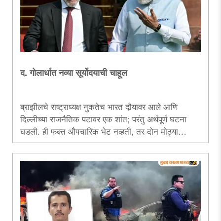
द. गोलार्धात नव्या सूर्योदयाची चाहूल
ब्राझीलचे राष्ट्राध्यक्ष नुकतेच भारत दौर्‍यावर आले आणि
दिल्लीच्या राजनैतिक पटावर एक शांत; परंतु अर्थपूर्ण घटना
घडली. ही फक्त औपचारिक भेट नव्हती, तर दोन मोठ्या
लोकशाही, दोन उदयोन्मुख अर्थव्यवस्था आणि ‘ग्लोबल साऊथ’चे
प्रतिनिधी एकत्र येत, नव्या समीकरणांची ती नांदी ठरली...