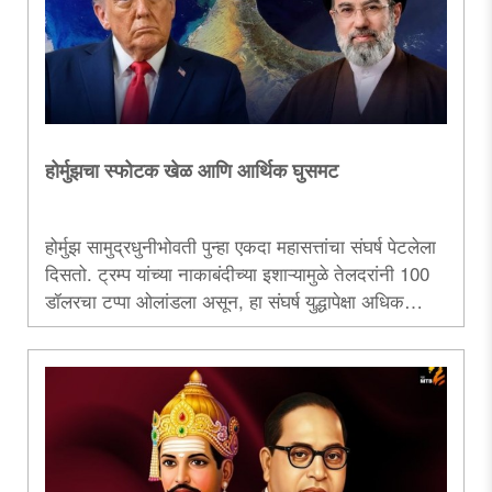
होर्मुझचा स्फोटक खेळ आणि आर्थिक घुसमट
होर्मुझ सामुद्रधुनीभोवती पुन्हा एकदा महासत्तांचा संघर्ष पेटलेला
दिसतो. ट्रम्प यांच्या नाकाबंदीच्या इशाऱ्यामुळे तेलदरांनी 100
डॉलरचा टप्पा ओलांडला असून, हा संघर्ष युद्धापेक्षा अधिक
धोकादायक आर्थिक विघातक शस्त्र ठरु शकतो. परिणामी,
महागाई, मंदी आणि अनिश्चिततेमुळे जागतिक चिंतेत भर घातली
आहे...