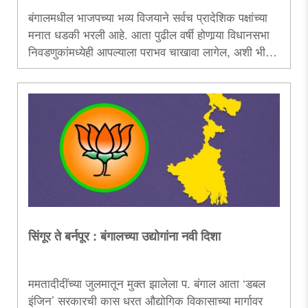
बंगालमधील भाजपच्या भव्य विजयाने सर्वच प्रादेशिक पक्षांच्या
मनात धडकी भरली आहे. आता पुढील वर्षी होणार्‍या विधानसभा
निवडणुकांमध्येही आपल्याला पराभव चाखावा लागेल, अशी भीती
समाजवादी पक्ष व ‘आप’च्या नेत्यांच्या मनात घर करीत आहे.
विरोधी पक्षांमध्येच पुन्हा नव्या जुळवाजुळवीची तयारी सुरू झालेली
दिसते. त्यामुळेच विरोधी पक्षांमध्येही आपला मित्र कोण आणि
गद्दार कोण, याबद्दल संभ्रमाचे चित्र स्पष्ट दिसू लागले आहे...
सिंगूर ते बर्नपूर : बंगालच्या उद्योगांना नवी दिशा
ममतादीदींच्या जुलमातून मुक्त झालेला प. बंगाल आता ‘डबल
इंजिन’ सरकारची कास धरत औद्योगिक विकासाच्या मार्गावर