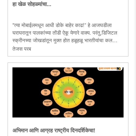
हा खेळ सोहळ्यांचा...
"त्या मोबाईलमधून आधी डोके बाहेर काढ!” हे आजघडीला
घराघरातून पालकांच्या तोंडी ऐकू येणारे वाक्य. परंतु,डिजिटल
स्क्रीनच्या जोखडांतून मुक्त होत हळूहळू भारतीयांचा कल
‘एसपीरियन्स इकोनॉमी’ला हातभार लागेल, अशा सोहळ्यांकडेही
तेजस परब
वळलेला दिसतो. त्याचेच हे आकलन.....
अभिमान आणि आग्रह राष्ट्रीय दिनदर्शिकेचा!