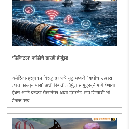
अपमानच! याबाबत महापालिका प्रशासन हतबल असेल, तर मग
शनिवारवाड्यातही नमाज पढण्यास अनुमती द्यावी!..
‘डिजिटल’ कोंडीचे द्वारही होर्मुझ!
अमेरिका-इस्रायल विरूद्ध इराणचे युद्ध म्हणजे ‘आधीच उल्हास
त्यात फाल्गुन मास’ अशी स्थिती. होर्मुझ सामुद्रधुनीमार्गे येणार्‍या
इंधन आणि कच्च्या तेलानंतर आता इंटरनेट ठप्प होण्याची भीती
जगाला सतावते आहे. जगातील २० टक्के कच्चे तेल आणि २५
तेजस परब
टक्के ‘एलएनजी’ ज्या होर्मुझच्या सामुद्रधुनीतून पार होतो, त्याच
मार्गावरून ‘इंटरनेट केबल्स’चे जाळेही विणलेले आहे. इथे हल्ला
झाला, इंटरनेट केबल्सला धक्का बसला; तर स्थिती गंभीर होऊ
शकते. त्यानिमित्ताने.....