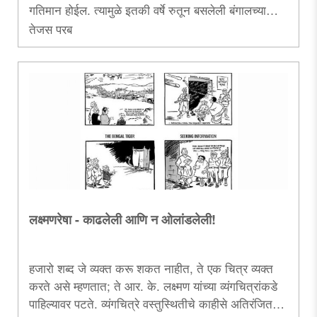
गतिमान होईल. त्यामुळे इतकी वर्षे रुतून बसलेली बंगालच्या
अर्थचक्राची चाके आता रुळावर येतील. त्यानिमित्ताने भाजपच्या
तेजस परब
नेतृत्वातील प. बंगालच्या औद्योगिक परिप्रेक्ष्यातही कसे परिवर्तन
होऊ शकते, त्याचे आकलन करणारा हा लेख.....
लक्ष्मणरेषा - काढलेली आणि न ओलांडलेली!
हजारो शब्द जे व्यक्त करू शकत नाहीत, ते एक चित्र व्यक्त
करते असे म्हणतात; ते आर. के. लक्ष्मण यांच्या व्यंगचित्रांकडे
पाहिल्यावर पटते. व्यंगचित्रे वस्तुस्थितीचे काहीसे अतिरंजित