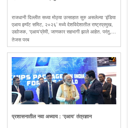
राजधानी दिल्लीत सध्या मोठ्या उत्साहात सुरु असलेल्या ‘इंडिया
एआय इम्पॅट समिट, २०२६’ मध्ये देशविदेशातील राष्ट्रप्रमुख,
उद्योजक, ‘एआय’प्रेमी, जाणकार सहभागी झाले आहेत. परंतु, ही
परिषद केवळ संकल्पना, नवोन्मेष आणि संवादापुरती मर्यादित
तेजस परब
नसून, भारताचे ‘एआय’ क्षेत्रातील जागतिक स्थान अधिक
बळकट करणारी ठरली आहे. त्यानिमित्ताने.....
प्रशासनातील नवा अध्याय : ‘एआय’ तंत्रज्ञान