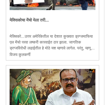
मेक्सिकोचा मेंचो मेला तरी...
मेक्सिको...उत्तर अमेरिकेतील या देशात कुख्यात ड्रग्जमाफिया
एल मेंचो परवा लष्करी कारवाईत ठार झाला. जागतिक
ड्रग्जविरोधी लढाईतील हे मोठे यश म्हणावे लागेल. परंतु, म्हणून
ही लढाई संपलेली नाही. अमली पदार्थांच्या समूळ उच्चाटनासाठी
विजय कुलकर्णी
सीमाभेद विसरून सर्व देश एकत्र येतील, तेव्हाच
‘ड्रग्जतस्करी’वर पोसणार्‍या रक्तबीजरूपी या राक्षसाचा कायमचा
अंत होईल...