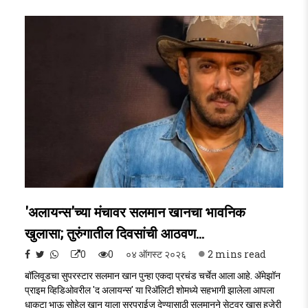
'अलायन्स'च्या मंचावर सलमान खानचा भावनिक
खुलासा; तुरुंगातील दिवसांची आठवण...
0
0
०४ ऑगस्ट २०२६
2 mins read
बॉलिवूडचा सुपरस्टार सलमान खान पुन्हा एकदा प्रचंड चर्चेत आला आहे. अ‍ॅमेझॉन
प्राइम व्हिडिओवरील 'द अलायन्स' या रिअ‍ॅलिटी शोमध्ये सहभागी झालेला आपला
धाकटा भाऊ सोहेल खान याला सरप्राईज देण्यासाठी सलमानने सेटवर खास हजेरी