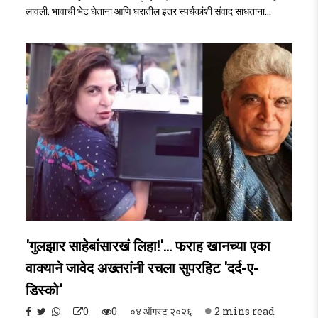
लावली. भावाची भेट घेताना आणि घरातील इतर स्पर्धकांशी संवाद साधताना
सलमानने आपल्या आयुष्यातील एका अत्यंत कठीण प्रसंगाला म्हणजेच तुरुंगातील
दिवसांना उजाळा दिलाSalman Khan)..
'गुलझार साहेबांसारखं लिहा!'... फराह खानच्या एका
वाक्याने जावेद अख्तरांनी रचला सुपरहिट 'दर्द-ए-
डिस्को'
0
0
०४ ऑगस्ट २०२६
2 mins read