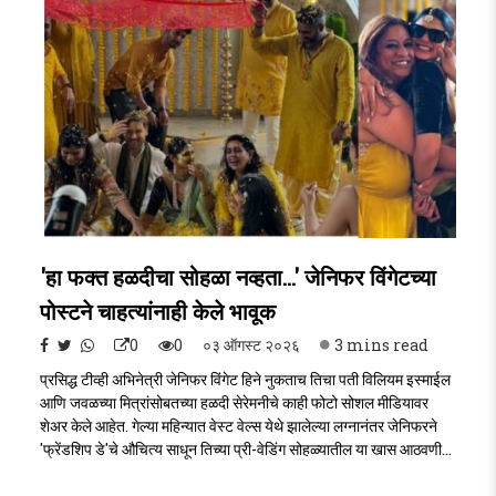
'हा फक्त हळदीचा सोहळा नव्हता...' जेनिफर विंगेटच्या
पोस्टने चाहत्यांनाही केले भावूक
0
0
०३ ऑगस्ट २०२६
3 mins read
प्रसिद्ध टीव्ही अभिनेत्री जेनिफर विंगेट हिने नुकताच तिचा पती विलियम इस्माईल
आणि जवळच्या मित्रांसोबतच्या हळदी सेरेमनीचे काही फोटो सोशल मीडियावर
शेअर केले आहेत. गेल्या महिन्यात वेस्ट वेल्स येथे झालेल्या लग्नानंतर जेनिफरने
'फ्रेंडशिप डे'चे औचित्य साधून तिच्या प्री-वेडिंग सोहळ्यातील या खास आठवणी
चाहत्यांसोबत शेअर केल्या आहेत.Jennifer Winget Haldi
Ceremony..