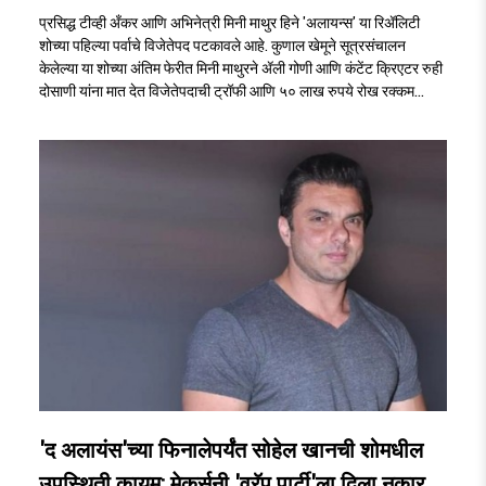
प्रसिद्ध टीव्ही अँकर आणि अभिनेत्री मिनी माथुर हिने 'अलायन्स' या रिॲलिटी
शोच्या पहिल्या पर्वाचे विजेतेपद पटकावले आहे. कुणाल खेमूने सूत्रसंचालन
केलेल्या या शोच्या अंतिम फेरीत मिनी माथुरने ॲली गोणी आणि कंटेंट क्रिएटर रुही
दोसाणी यांना मात देत विजेतेपदाची ट्रॉफी आणि ५० लाख रुपये रोख रक्कम
जिंकली. Alliance Season 1 Winner..
'द अलायंस'च्या फिनालेपर्यंत सोहेल खानची शोमधील
उपस्थिती कायम; मेकर्सनी 'व्रॅप पार्टी'ला दिला नकार...