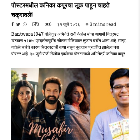
पोस्टरमधील कनिका कपूरचा लूक पाहून चाहते
चक्रावले!
0
0
३१ जुलै २०२६
3 mins read
Bantwara 1947 बॉलीवूड अभिनेते सनी देओल यांचा आगामी चित्रपट
'बंटवारा १९४७' प्रदर्शनापूर्वीच सोशल मीडियावर तुफान चर्चेत आला आहे. मात्र,
यावेळी चर्चेचे कारण चित्रपटाची कथा नसून नुकताच प्रदर्शित झालेला नवा
पोस्टर आहे. ३० जुलै रोजी रिलीज झालेल्या पोस्टरमध्ये अभिनेत्री कनिका कपूर
आणि करण देओल दिसत आहेत. परंतु, या पोस्टरमधील कनिका कपूरचा लूक हुबेहूब
कियारा अडवाणी सारखा दिसत असल्याने नेटकरी चांगलेच गोंधळात पडले
आहेत.Bantwara 1947..