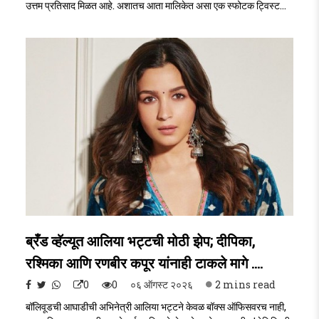
उत्तम प्रतिसाद मिळत आहे. अशातच आता मालिकेत असा एक स्फोटक ट्विस्ट
येणार आहे, ज्यामुळे सर्व पात्रांच्या आयुष्याची गणिते पार बदलून जाणार आहेत.
मालिकेच्या आगामी भागात जीवा आणि काव्या यांच्यातील लपलेला आणि गुपित
असलेला भूतकाळ डॉ. आर्याच्या हाती लागणार असून या सत्याचा उलगडा संपूर्ण
कुटुंबासमोर ..
ब्रँड व्हॅल्यूत आलिया भट्टची मोठी झेप; दीपिका,
रश्मिका आणि रणबीर कपूर यांनाही टाकले मागे ....
0
0
०६ ऑगस्ट २०२६
2 mins read
बॉलिवूडची आघाडीची अभिनेत्री आलिया भट्टने केवळ बॉक्स ऑफिसवरच नाही,