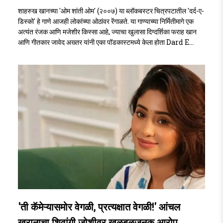
शाहरुख खानच्या 'ओम शांती ओम' (२००७) या ब्लॉकबस्टर चित्रपटातील 'दर्द-ए-
डिस्को' हे गाणे आजही लोकांच्या ओठांवर रेंगाळते. या गाण्याच्या निर्मितीमागे एक
अत्यंत रंजक आणि मजेशीर किस्सा आहे, ज्याचा खुलासा दिग्दर्शिका फराह खान
आणि गीतकार जावेद अख्तर यांनी एका पॉडकास्टमध्ये केला होता Dard E
Disco..
'ती कॅमेऱ्यासमोर वेगळी, प्रत्यक्षात वेगळी!' आंचल
खुरानाचा शिवांगी जोशीवर खळबळजनक आरोप