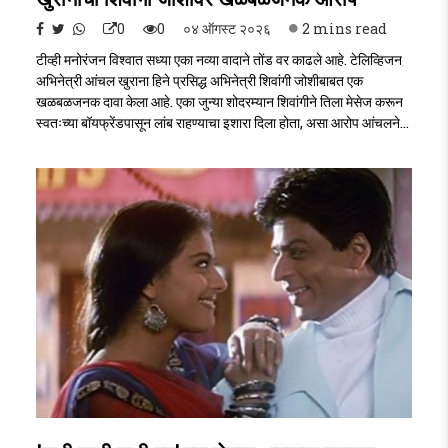
0
0
०४ ऑगस्ट २०२६
2 mins read
टीव्ही मनोरंजन विश्वात सध्या एका नव्या वादाने तोंड वर काढले आहे. टेलिव्हिजन
अभिनेत्री आंचल खुराना हिने प्रसिद्ध अभिनेत्री शिवांगी जोशीबाबत एक
खळबळजनक दावा केला आहे. एका जुन्या शोदरम्यान शिवांगीने तिला मेसेज करून
स्वतःच्या बॉयफ्रेंडपासून लांब राहण्याचा इशारा दिला होता, असा आरोप आंचलने
केला आहे. या दाव्यानंतर सोशल मीडियावर नेटकऱ्यांनी तो 'बॉयफ्रेंड' अभिनेता
कुशल टंडन असावा असा अंदाज बांधण्यास सुरुवात केली आहे. Kushal
Tandon..