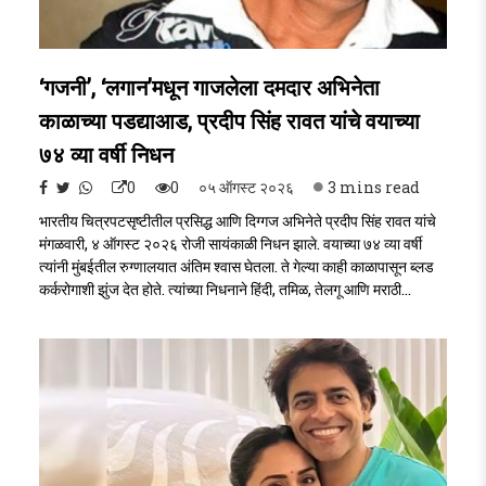
‘गजनी’, ‘लगान’मधून गाजलेला दमदार अभिनेता
काळाच्या पडद्याआड, प्रदीप सिंह रावत यांचे वयाच्या
७४ व्या वर्षी निधन
0
0
०५ ऑगस्ट २०२६
3 mins read
भारतीय चित्रपटसृष्टीतील प्रसिद्ध आणि दिग्गज अभिनेते प्रदीप सिंह रावत यांचे
मंगळवारी, ४ ऑगस्ट २०२६ रोजी सायंकाळी निधन झाले. वयाच्या ७४ व्या वर्षी
त्यांनी मुंबईतील रुग्णालयात अंतिम श्वास घेतला. ते गेल्या काही काळापासून ब्लड
कर्करोगाशी झुंज देत होते. त्यांच्या निधनाने हिंदी, तमिळ, तेलगू आणि मराठी
चित्रपटसृष्टीवर शोकाकुल कळा पसरली आहे. Pradeep singh rawat..