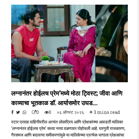
ई-लिलाव केला जाणार असून बँकेकडून यासंदर्भात अधिकृत नोटीस जारी करण्यात
आली आहे. (Rajpal Yadav Property Auction)..
लग्नानंतर होईलच प्रेम'मध्ये मोठा ट्विस्ट; जीवा आणि
काव्याचा भूतकाळ डॉ. आर्यासमोर उघड....
0
0
०६ ऑगस्ट २०२६
3 mins read
स्टार प्रवाह वाहिनीवरील अत्यंत लोकप्रिय आणि प्रेक्षकांच्या आवडती मालिका
'लग्नानंतर होईलच प्रेम' सध्या नव्या वळणावर पोहोचली आहे. घरगुती राजकारण,
गैरसमज आणि बदलत्या समीकरणांमुळे या मालिकेच्या प्रत्येक भागाला प्रेक्षकांचा