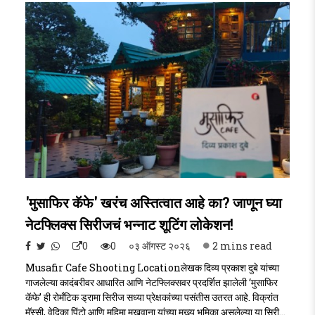
'मुसाफिर कॅफे' खरंच अस्तित्वात आहे का? जाणून घ्या
नेटफ्लिक्स सिरीजचं भन्नाट शूटिंग लोकेशन!
0
0
०३ ऑगस्ट २०२६
2 mins read
Musafir Cafe Shooting Locationलेखक दिव्य प्रकाश दुबे यांच्या
गाजलेल्या कादंबरीवर आधारित आणि नेटफ्लिक्सवर प्रदर्शित झालेली ‘मुसाफिर
कॅफे’ ही रोमँटिक ड्रामा सिरीज सध्या प्रेक्षकांच्या पसंतीस उतरत आहे. विक्रांत
मॅस्सी, वेदिका पिंटो आणि महिमा मखवाना यांच्या मुख्य भूमिका असलेल्या या सिरीज