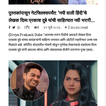
पुस्तकांपासून नेटफ्लिक्सपर्यंत: 'नयी वाली हिंदी'चे
लेखक दिव्य प्रकाश दुबे यांची साहित्यात नवी भरारी....
0
0
३१ जुलै २०२६
2 mins read
(Divya Prakash Dube "आजच्या तरुण पिढीचे आवडते लेखक दिव्य
प्रकाश दुबे यांच्या कादंबऱ्यांनी साहित्य जगतात आणि ओटीटी स्क्रीनवर उत्तम यश
मिळवले आहे. कॉर्पोरेट क्षेत्रातील नोकरी सोडून पूर्णवेळ लेखनाकडे वळलेल्या दिव्य
प्रकाश दुबे यांनी आपल्या सोप्या आणि संवादात्मक शैलीने तरुणांना पुन्हा एकदा
पुस्तके वाचायला लावले आहे..