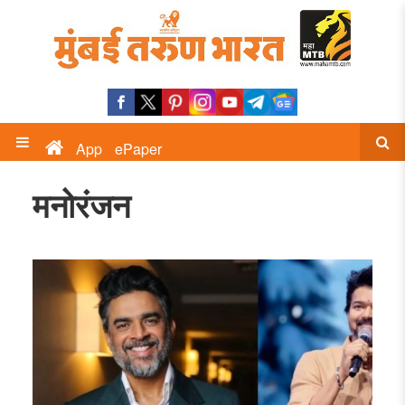
App
ePaper
मनोरंजन