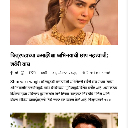
चित्रपटाच्या कमाईपेक्षा अभिनयाची छाप महत्त्वाची;
शर्वरी वाघ
0
0
०६ ऑगस्ट २०२६
2 mins read
Sharvari wagh बॉलिवूडची मराठमोळी अभिनेत्री शर्वरी वाघ सध्या तिच्या
अभिनयातील प्रयोगांमुळे आणि वेगवेगळ्या भूमिकांमुळे विशेष चर्चेत आहे. अलीकडेच
दिलेल्या एका सविस्तर मुलाखतीत तिने तिच्या चित्रपट निवडीचे गणित आणि
बॉक्स ऑफिस कमाईबद्दलचे तिचे स्पष्ट मत व्यक्त केले आहे. चित्रपटाने १००
किंवा २०० कोटींची कमाई केली यापेक्षा प्रेक्षकांनी तिच्या भूमिकेला आठवणीत ठेवणे
हे तिच्यासाठी अधिक महत्त्वाचे असल्याचे तिने सांगितले आहे. Sharvari
wagh..