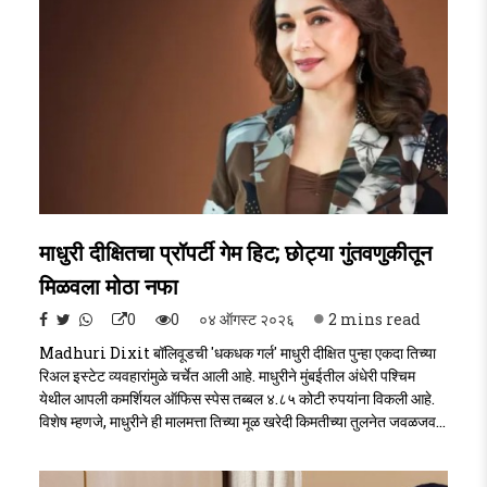
माधुरी दीक्षितचा प्रॉपर्टी गेम हिट; छोट्या गुंतवणुकीतून
मिळवला मोठा नफा
0
0
०४ ऑगस्ट २०२६
2 mins read
Madhuri Dixit बॉलिवूडची 'धकधक गर्ल' माधुरी दीक्षित पुन्हा एकदा तिच्या
रिअल इस्टेट व्यवहारांमुळे चर्चेत आली आहे. माधुरीने मुंबईतील अंधेरी पश्चिम
येथील आपली कमर्शियल ऑफिस स्पेस तब्बल ४.८५ कोटी रुपयांना विकली आहे.
विशेष म्हणजे, माधुरीने ही मालमत्ता तिच्या मूळ खरेदी किमतीच्या तुलनेत जवळजवळ
९ पट अधिक किमतीत विकून रिअल इस्टेट क्षेत्रात मोठा नफा मिळवला
आहेMadhuri Dixit..