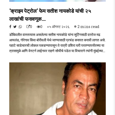
'क्राइम पेट्रोल' फेम सतीश नायकोडे यांची २५
लाखांची फसवणूक....
0
0
०५ ऑगस्ट २०२६
2 mins read
डोंबिवलीत वास्तव्यास असलेल्या सतीश नायकोडे यांना शूटिंगसाठी दररोज मढ
आयलंड, गोरेगाव किंवा बोरीवली येथे जाण्यासाठी प्रचंड कसरत करावी लागत असे.
पहाटे साडेचारची लोकल पकडण्यापासून ते रात्री उशिरा घरी परतण्यापर्यंतच्या या
त्रासामुळे आणि वेस्टर्न लाईनवर राहणे सोयीचे पडेल या विचाराने त्यांनी मुंबईच्या
आरे किंवा गोरेगाव परिसरात घर घेण्याचे ठरवले.Satish Naikode..