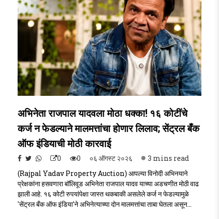
अभिनेता राजपाल यादवला मोठा धक्का! १६ कोटींचे
कर्ज न फेडल्याने मालमत्तांचा होणार लिलाव; सेंट्रल बँक
ऑफ इंडियाची मोठी कारवाई
0
0
०६ ऑगस्ट २०२६
3 mins read
(Rajpal Yadav Property Auction) आपल्या विनोदी अभिनयाने
प्रेक्षकांना हसवणारा बॉलिवूड अभिनेता राजपाल यादव याच्या अडचणीत मोठी वाढ
झाली आहे. १६ कोटी रुपयांपेक्षा जास्त थकबाकी असलेले कर्ज न फेडल्यामुळे
'सेंट्रल बँक ऑफ इंडिया'ने अभिनेत्याच्या दोन मालमत्तांचा ताबा घेतला असून
त्यांच्या लिलावाची प्रक्रिया सुरू केली आहे. आगामी ९ सप्टेंबर रोजी या मालमत्तांचा