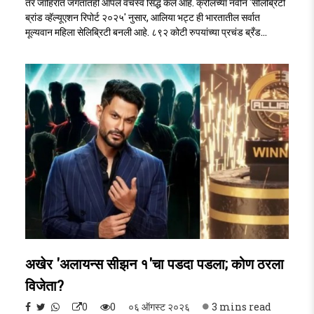
तर जाहिरात जगतातही आपले वर्चस्व सिद्ध केले आहे. क्रोलच्या नवीन 'सेलिब्रिटी
ब्रांड व्हॅल्यूएशन रिपोर्ट २०२५' नुसार, आलिया भट्ट ही भारतातील सर्वात
मूल्यवान महिला सेलिब्रिटी बनली आहे. ८९२ कोटी रुपयांच्या प्रचंड ब्रँड
व्हॅल्यूसह तिने दीपिका पदुकोण आणि रश्मिका मंदाना यांसारख्या अव्वल
अभिनेत्रींना मागे टाकले आहे. विशेष म्हणजे, तिने तिचा पती व अभिनेता रणबीर
कपूरलाही या शर्यतीत मागे टाकले आहे (Alia Bhatt Brand Value)..
अखेर 'अलायन्स सीझन १'चा पडदा पडला; कोण ठरला
विजेता?
0
0
०६ ऑगस्ट २०२६
3 mins read