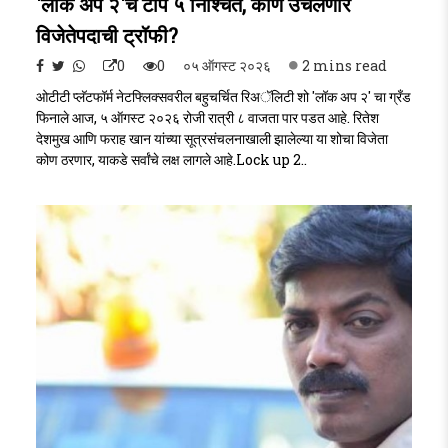
'लॉक अप २'चे टॉप ५ निश्चित, कोण उचलणार
विजेतेपदाची ट्रॉफी?
0
0
०५ ऑगस्ट २०२६
2 mins read
ओटीटी प्लॅटफॉर्म नेटफ्लिक्सवरील बहुचर्चित रिअॅलिटी शो 'लॉक अप २' चा ग्रँड
फिनाले आज, ५ ऑगस्ट २०२६ रोजी रात्री ८ वाजता पार पडत आहे. रितेश
देशमुख आणि फराह खान यांच्या सूत्रसंचलनाखाली झालेल्या या शोचा विजेता
कोण ठरणार, याकडे सर्वांचे लक्ष लागले आहे.Lock up 2..