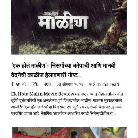
'एक होतं माळीण'- निसर्गाच्या कोपाची आणि मानवी
वेदनेची काळीज हेलावणारी गोष्ट...
0
0
०३ ऑगस्ट २०२६
2 mins read
Ek Hota Malin Movie Review महाराष्ट्राच्या इतिहासातील सर्वात
दुर्दैवी दुर्घटनांपैकी एक असलेल्या पुणे जिल्ह्यातील 'माळीण' गावच्या भूस्खलनावर
आधारित 'एक होतं माळीण' हा चित्रपट २४ जुलै २०२६ रोजी चित्रपटगृहांमध्ये
प्रदर्शित झाला आहे. नैसर्गिक आपत्तीवर आधारित मराठी सिनेसृष्टीतील या
पहिल्यावहिल्या मोठ्या प्रयत्नाकडे प्रेक्षक आणि समीक्षकांचे लक्ष लागले होते.Ek
Hota Malin Movie Review..