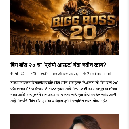
बिग बॉस २० चा 'प्रोमो आऊट' यंदा नवीन काय?
0
0
०४ ऑगस्ट २०२६
2 mins read
टीव्ही मनोरंजन विश्वातील सर्वात मोठा आणि वादग्रस्त रिॲलिटी शो 'बिग बॉस २०'
प्रेक्षकांच्या भेटीस येण्यासाठी सज्ज झाला आहे. गेल्या काही दिवसांपासून या शोच्या
नव्या पर्वाची उत्सुकतेने वाट पाहणाऱ्या चाहत्यांसाठी एक मोठी अपडेट समोर आली
आहे. मेकर्सनी 'बिग बॉस २०'चा अधिकृत प्रोमो प्रदर्शित करत शोच्या ग्रँड
प्रीमियरची तारीख जाहीर केली आहे Big boss 20..