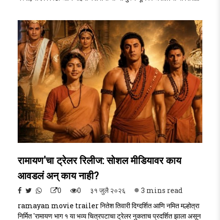
मध्ये दाखवलेला 'मुसाफिर कॅफे' आणि त्याचा निसर्गरम्य परिसर प्रेक्षकांना आकर्षित
करत आहे. हा कॅफे नेमका कुठे आहे, त्या शूटिंग लोकेशनचे वैशिष्ट्य काय आणि तिथे
प्रत्यक्ष जाता येते का, याबद्दलची सविस्तर माहिती समोर आली आहे.Musafir ..
रामायण'चा ट्रेलर रिलीज: सोशल मीडियावर काय
आवडलं अन् काय नाही?
0
0
३१ जुलै २०२६
3 mins read
ramayan movie trailer नितेश तिवारी दिग्दर्शित आणि नमित मल्होत्रा
निर्मित 'रामायण भाग १ या भव्य चित्रपटाचा ट्रेलर नुकताच प्रदर्शित झाला असून