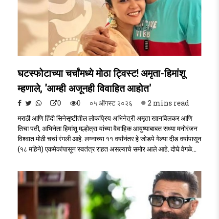
घटस्फोटाच्या चर्चांमध्ये मोठा ट्विस्ट! अमृता-हिमांशू
म्हणाले, 'आम्ही अजूनही विवाहित आहोत'
0
0
०५ ऑगस्ट २०२६
2 mins read
मराठी आणि हिंदी सिनेसृष्टीतील लोकप्रिय अभिनेत्री अमृता खानविलकर आणि
तिचा पती, अभिनेता हिमांशू मल्होत्रा यांच्या वैवाहिक आयुष्याबाबत सध्या मनोरंजन
विश्वात मोठी चर्चा रंगली आहे. लग्नाच्या ११ वर्षांनंतर हे जोडपे गेल्या दीड वर्षापासून
(१८ महिने) एकमेकांपासून स्वतंत्र राहत असल्याचे समोर आले आहे. दोघे वेगळे
राहत असल्याने सोशल मीडियावर त्यांच्या घटस्फोटाच्या चर्चांना उधाण आले होते.
मात्र, या दोघांमध्ये कायदेशीररीत्या विभक्त होण्याबाबत किंवा घटस्फोटाबाबत
कोणतीही चर्चा झालेली नाही.Amruta khanvikar & Himanshu ..