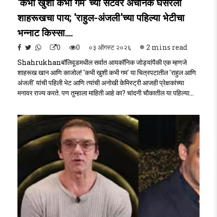
'कभी खुशी कभी गम' च्या सेटवर अचानक घसरला
शाहरूखचा पाय; 'राहुल-अंजली'च्या पहिल्या भेटीचा
भन्नाट किस्सा....
0
0
०३ ऑगस्ट २०२६
2 mins read
Shahrukhanबॉलिवूडमधील सर्वात आयकॉनिक जोड्यांपैकी एक म्हणजे
शाहरूख खान आणि काजोल! 'कभी खुशी कभी गम' या चित्रपटातील 'राहुल आणि
अंजली' यांची पहिली भेट आणि त्यांची अनोखी केमिस्ट्री आजही प्रेक्षकांच्या
मनावर राज्य करते. पण तुम्हाला माहिती आहे का? चांदनी चौकातील या पहिल्या
भेटीचा सीन शूट करताना एक अनपेक्षित दुर्घटना घडली होती, ज्याने हा सीन
अधिकच खास आणि खास आठवणीत राहणारा बनवला!..