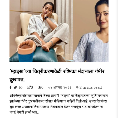
'म्हाइसा'च्या चित्रीकरणावेळी रश्मिका मंदानाला गंभीर
दुखापत..
0
0
०४ ऑगस्ट २०२६
2 mins read
अभिनेत्री रश्मिका मंदानाने तिच्या आगामी 'म्हाइसा' या चित्रपटाच्या शूटिंगदरम्यान
झालेल्या गंभीर दुखापतीबाबत सोशल मीडियावर माहिती दिली आहे. डान्स सिक्वेन्स
शूट करत असताना तिची उजव्या नितंभातील टेंडन स्नायूंना हाडांशी जोडणारा
धागा) वेगळी झाली आहे..