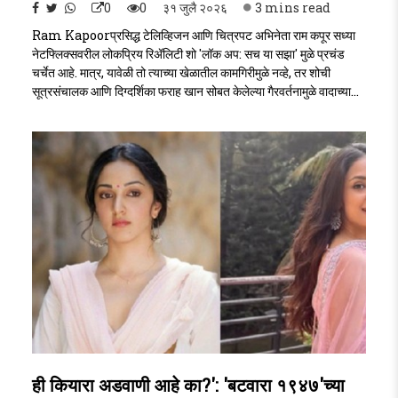
0
0
३१ जुलै २०२६
3 mins read
Ram Kapoorप्रसिद्ध टेलिव्हिजन आणि चित्रपट अभिनेता राम कपूर सध्या
नेटफ्लिक्सवरील लोकप्रिय रिॲलिटी शो 'लॉक अप: सच या सझा' मुळे प्रचंड
चर्चेत आहे. मात्र, यावेळी तो त्याच्या खेळातील कामगिरीमुळे नव्हे, तर शोची
सूत्रसंचालक आणि दिग्दर्शिका फराह खान सोबत केलेल्या गैरवर्तनामुळे वादाच्या
भोवऱ्यात सापडला आहे. एका टास्कदरम्यान राम कपूरने फराह खानवर ओरडत,
मोठ्या आवाजात उत्तर दिल्याने सोशल मीडियावर प्रेक्षकांनी त्याच्यावर तीव्र संताप
व्यक्त केला आहे. Ram Kapoor..
ही कियारा अडवाणी आहे का?': 'बटवारा १९४७'च्या