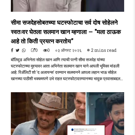
सीमा सजदेहसोबतच्या घटस्फोटाचा सर्व दोष सोहेलने
स्वतःवर घेतला सलमान खान म्हणाला – "मला ठाऊक
आहे तो किती प्रयत्न करतोय"
0
0
०३ ऑगस्ट २०२६
2 mins read
बॉलिवूड अभिनेता सोहेल खान आणि त्याची पत्नी सीमा सजदेह यांच्या
घटस्फोटाच्या मुद्द्यावर आता अभिनेता सलमान खान याने आपली भूमिका मांडली
आहे. रिॲलिटी शो 'द अलायन्स' दरम्यान सलमानने आपला लहान भाऊ सोहेल
खानच्या पाठीशी भक्कमपणे उभे राहत घटस्फोटादरम्यानच्या भावूक प्रवासाबद्दल
भाष्य केले . sohil khan divorcesohil khan divorce..