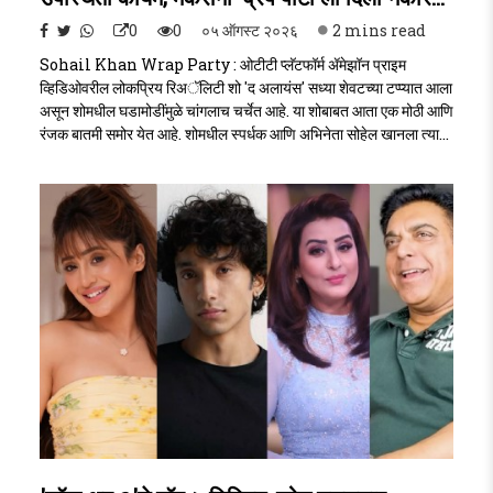
0
0
०५ ऑगस्ट २०२६
2 mins read
Sohail Khan Wrap Party : ओटीटी प्लॅटफॉर्म ॲमेझॉन प्राइम
व्हिडिओवरील लोकप्रिय रिअॅलिटी शो 'द अलायंस' सध्या शेवटच्या टप्प्यात आला
असून शोमधील घडामोडींमुळे चांगलाच चर्चेत आहे. या शोबाबत आता एक मोठी आणि
रंजक बातमी समोर येत आहे. शोमधील स्पर्धक आणि अभिनेता सोहेल खानला त्याचा
भाऊ, सुपरस्टार सलमान खानसोबत एका खास 'व्रॅप पार्टी'मध्ये सहभागी व्हायचे
होते, मात्र शोच्या निर्मात्यांनी त्याला बाहेर जाण्यास स्पष्ट नकार दिला आहे.
(Sohail Khan Wrap Party )..