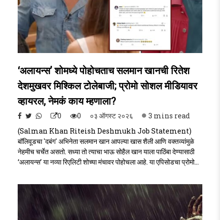
‘अलायन्स’ शोमध्ये पोहोचताच सलमान खानची रितेश
देशमुखवर मिश्किल टोलेबाजी; प्रोमो सोशल मीडियावर
व्हायरल, नेमकं काय म्हणाला?
0
0
०३ ऑगस्ट २०२६
3 mins read
(Salman Khan Riteish Deshmukh Job Statement)
बॉलिवूडचा 'दबंग' अभिनेता सलमान खान आपल्या खास शैली आणि वक्तव्यांमुळे
नेहमीच चर्चेत असतो. सध्या तो त्याचा भाऊ सोहैल खान याला पाठिंबा देण्यासाठी
‘अलायन्स’ या नव्या रिएलिटी शोच्या मंचावर पोहोचला आहे. या एपिसोडचा प्रोमो
नुकताच सोशल मीडियावर प्रदर्शित झाला असून, यात सलमानने अभिनेता रितेश
देशमुख याच्यावर मारलेला मिश्किल टोला तुफान चर्चेत आला आहे. “रितेश
देशमुखची नोकरी धोक्यात आहे असं दिसतंय,” असे वक्तव्य सलमानने केल्यामुळे
नेटकऱ्यांमध्ये प्रचंड उत्सुकता निर्माण ..