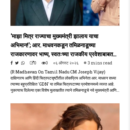
'माझा मित्र राज्याचा मुख्यमंत्री झालाय याचा
अभिमान!'; आर. माधवनकडून तमिळनाडूच्या
राजकारणावर भाष्य, स्वतःच्या राजकीय प्रवेशाबाबत...
0
0
०६ ऑगस्ट २०२६
3 mins read
(R Madhavan On Tamil Nadu CM Joseph Vijay)
दाक्षिणात्य आणि हिंदी चित्रपटसृष्टीतील लोकप्रिय अभिनेता आर. माधवन सध्या
त्याच्या बहुप्रतिक्षित 'GDN' या तमिळ चित्रपटाच्या प्रमोशनमध्ये व्यस्त आहे.
नुकत्याच दिलेल्या एका विशेष मुलाखतीत त्याने तमिळनाडूचे नवे मुख्यमंत्री आणि
अभिनेते जोसेफ विजय यांच्या राजकीय प्रवासावर आणि तमिळनाडूतील राजकीय
बदलांवर मोकळेपणाने भाष्य केले. "माझा मित्र राज्याचा मुख्यमंत्री झाल्याचा मला
अत्यंत अभिमान आहे," असे सांगत माधवनने स्वतः राजकारणात प्रवेश करणार की
नाही, यावरही आपले मत स्पष्ट ..