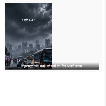
महाराष्ट्र ठप्प! मुंबई-पुणे मार्ग बंद, रेड अलर्ट कायम