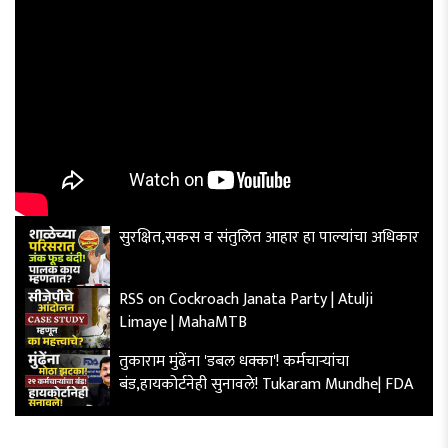
सुरक्षित,सकस व संतुलित आहार हा पाल्यांचा अधिकार
RSS on Cockroach Janata Party | Atulji
Limaye | MahaMTB
तुकाराम मुंढेंना 'डबल धक्का'! कर्मचाऱ्यांचा
बंड,हायकोर्टनेही सुनावले! Tukaram Mundhe| FDA
अयोध्येच्या धरतीवर मथुरेतही कारसेवा होणार? | Shri
Krishna Janmabhoomi | MahaMTB