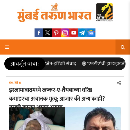
आवर्जून वाचा :
ंघचालकांचा ‘जेन-झीं’शी संवाद
‘एनटीए’ची झाडाझडती आणि कायद्याती
देश-विदेश
इस्लामाबादमध्ये लष्कर-ए-तैयबाच्या वरिष्ठ
कमांडरचा अचानक मृत्यू; आजार की अन्य काही?
मृत्यूचे कारण अद्याप अस्पष्ट