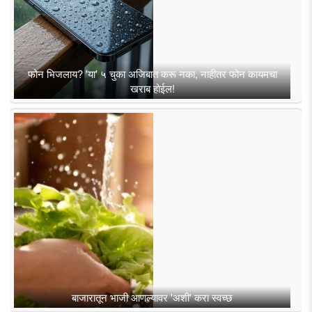
फोन भिजलाय? 'या' ५ चुका अजिबात करू नका, नाहीतर फोन कायमचा
खराब होईल!
बाजारातून भाजी आणल्यावर 'अशी' करा स्वच्छ