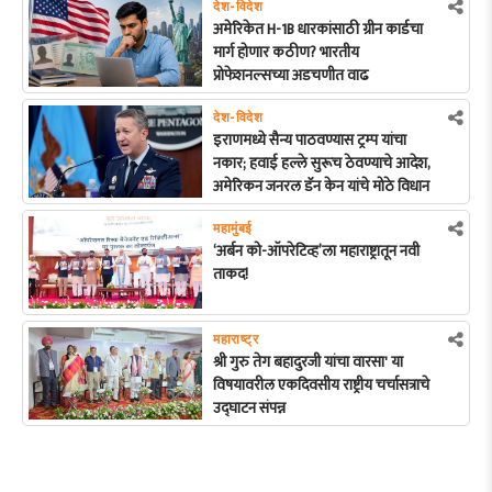
देश-विदेश
अमेरिकेत H-1B धारकांसाठी ग्रीन कार्डचा
मार्ग होणार कठीण? भारतीय
प्रोफेशनल्सच्या अडचणीत वाढ
देश-विदेश
इराणमध्ये सैन्य पाठवण्यास ट्रम्प यांचा
नकार; हवाई हल्ले सुरूच ठेवण्याचे आदेश,
अमेरिकन जनरल डॅन केन यांचे मोठे विधान
महामुंबई
‘अर्बन को-ऑपरेटिव्ह’ला महाराष्ट्रातून नवी
ताकद!
महाराष्ट्र
श्री गुरु तेग बहादुरजी यांचा वारसा' या
विषयावरील एकदिवसीय राष्ट्रीय चर्चासत्राचे
उद्घाटन संपन्न