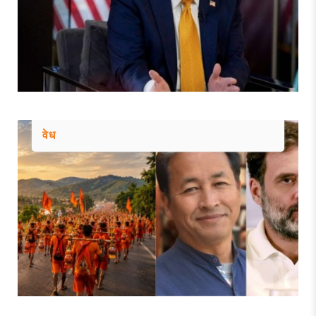
एस आय आर ला हिरवा कंदील अन् विरोधकांना
चपराक
Explainer : Goat sacrifice controversy in
Mumbai | MahaMTB
ही कट्टरपंथीयांची पोटदुखी!
शिबिरांच्या माध्यमातून धारावी दस्तऐवजीकरण
मोहिमेला मोठे यश | Dharavi Redevelopment
वेध
Project
धारावीतील महिलांना आरोग्यविषयक मार्गदर्शन | DRP
| Dharavi Social Mission | Tata Hospital