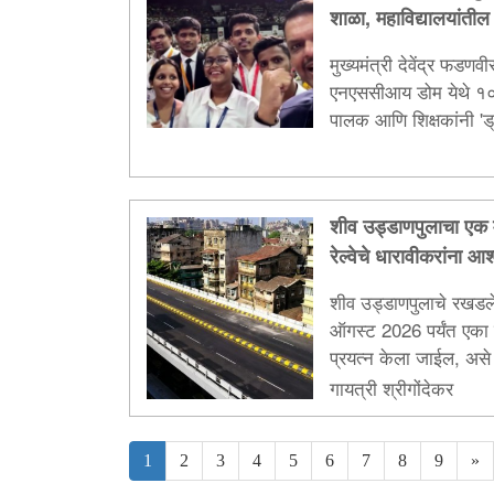
शाळा, महाविद्यालयांतील 
सहभाग
मुख्यमंत्री देवेंद्र फडणव
एनएससीआय डोम येथे १०
पालक आणि शिक्षकांनी 'ड्
नशामुक्त महाराष्ट्रासाठी 
आवाहन...
शीव उड्डाणपुलाचा एक म
रेल्वेचे धारावीकरांना आ
शीव उड्डाणपुलाचे रखडलेल
ऑगस्ट 2026 पर्यंत एका 
प्रयत्न केला जाईल, असे म
आंदोलनाच्या शिष्टमंडळा
गायत्री श्रीगोंदेकर
1
2
3
4
5
6
7
8
9
»