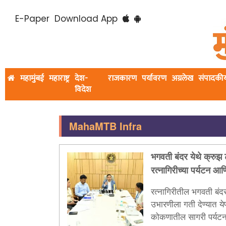
E-Paper
Download App
महामुंबई
महाराष्ट्र
देश-
राजकारण
पर्यावरण
अग्रलेख
संपादकी
विदेश
MahaMTB Infra
भगवती बंदर येथे क्रुझ
रत्नागिरीच्या पर्यटन आण
नितेश राणे
रत्नागिरीतील भगवती बंदर
उभारणीला गती देण्यात ये
कोकणातील सागरी पर्यट