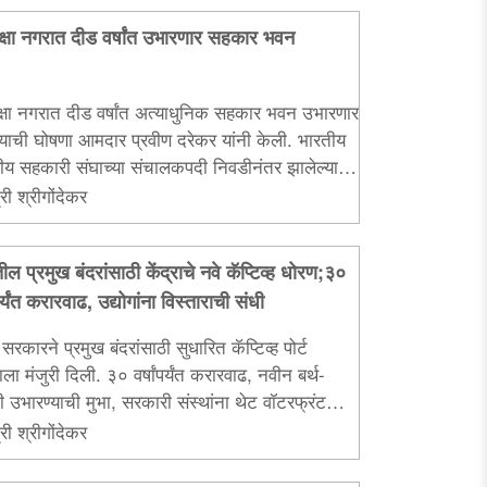
ीक्षा नगरात दीड वर्षांत उभारणार सहकार भवन
ीक्षा नगरात दीड वर्षांत अत्याधुनिक सहकार भवन उभारणार
याची घोषणा आमदार प्रवीण दरेकर यांनी केली. भारतीय
्रीय सहकारी संघाच्या संचालकपदी निवडीनंतर झालेल्या
र सोहळ्यात मंत्री शिवेंद्रसिंहराजे भोसले यांनी सहकार
री श्रीगोंदेकर
्रातील त्यांच्या कार्याचे कौतुक केले...
ील प्रमुख बंदरांसाठी केंद्राचे नवे कॅप्टिव्ह धोरण;३०
ंपर्यंत करारवाढ, उद्योगांना विस्ताराची संधी
र सरकारने प्रमुख बंदरांसाठी सुधारित कॅप्टिव्ह पोर्ट
ला मंजुरी दिली. ३० वर्षांपर्यंत करारवाढ, नवीन बर्थ-
ी उभारण्याची मुभा, सरकारी संस्थांना थेट वॉटरफ्रंट
खासगी गुंतवणुकीला मोठी चालना मिळणार...
री श्रीगोंदेकर