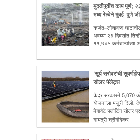
मुदतीपूर्वीच काम पूर्ण;
मध्य रेल्वेने मुंबई–पुणे 
कर्जत–लोणावळा घाटातील 
अवघ्या २३ दिवसांत तिन्ही रे
११,७४५ कर्मचाऱ्यांच्या अथक
वाहतूक पुन्हा पूर्ण क्षमतेन
'सूर्य सरोवर'ची सुवर्ण
सोलर पॅलेट्स
केंद्र सरकारने 5,070 कोटी
योजना'ला मंजुरी दिली.
मेगावॅट फ्लोटिंग सोलर प
कोटी टन कार्बन उत्सर्ज
गायत्री श्रीगोंदेकर