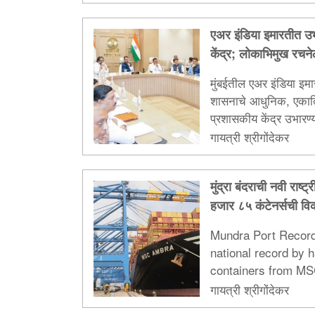
एअर इंडिया इमारतीत 
केंद्र; लोकाभिमुख रचनेला
मुंबईतील एअर इंडिया इम
शासनाचे आधुनिक, एकात
प्रशासकीय केंद्र उभारण्याच
फडणवीस यांनी लोकाभिमु
गायत्री श्रीगोंदेकर
मुंद्रा बंदराची नवी राष
हजार ८५ कंटेनर्सची वि
Mundra Port Record
national record by 
containers from MS
highest single-vesse
गायत्री श्रीगोंदेकर
India...