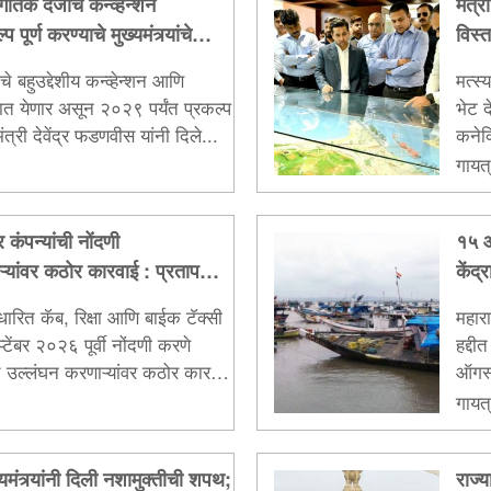
तिक दर्जाचे कन्व्हेन्शन
मंत्र
पूर्ण करण्याचे मुख्यमंत्र्यांचे
विस्
े बहुउद्देशीय कन्व्हेन्शन आणि
मत्स्
ात येणार असून २०२९ पर्यंत प्रकल्प
भेट द
यमंत्री देवेंद्र फडणवीस यांनी दिले...
कनेक
विका
गायत्
र कंपन्यांची नोंदणी
१५ ऑगस्टपर्यंत मासेमारी बंदी कायम; १ ऑगस्टपासून
्यांवर कठोर कारवाई : प्रताप
केंद्
धारित कॅब, रिक्षा आणि बाईक टॅक्सी
महारा
्टेंबर २०२६ पूर्वी नोंदणी करणे
हद्दी
 उल्लंघन करणाऱ्यांवर कठोर कारवाई
ऑगस्ट
माहिती परिवहन मंत्री प्रताप
मासेम
गायत्
दिली.
मंत्र्यांनी दिली नशामुक्तीची शपथ;
राज्य