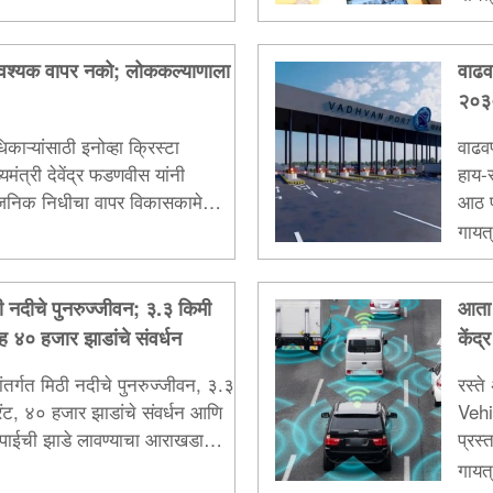
ावश्यक वापर नको; लोककल्याणाला
वाढव
२०३० 
काऱ्यांसाठी इनोव्हा क्रिस्टा
वाढवण
ख्यमंत्री देवेंद्र फडणवीस यांनी
हाय-
र्वजनिक निधीचा वापर विकासकामे
आठ पद
्याचे निर्देश...
उद्दिष्
गायत्
ठी नदीचे पुनरुज्जीवन; ३.३ किमी
आता 
ह ४० हजार झाडांचे संवर्धन
केंद
पांतर्गत मिठी नदीचे पुनरुज्जीवन, ३.३
रस्त
रंट, ४० हजार झाडांचे संवर्धन आणि
Vehi
पाईची झाडे लावण्याचा आराखडा
प्रस्
करण्य
गायत्