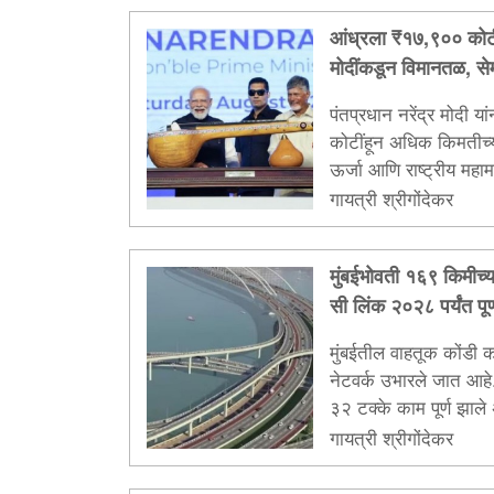
आंध्रला ₹१७,९०० कोटी
मोदींकडून विमानतळ, से
महामार्ग प्रकल्पांचे लोका
पंतप्रधान नरेंद्र मोदी 
कोटींहून अधिक किमतीच्
ऊर्जा आणि राष्ट्रीय महामा
केले...
गायत्री श्रीगोंदेकर
मुंबईभोवती १६९ किमीच्या
सी लिंक २०२८ पर्यंत पूर्
मुंबईतील वाहतूक कोंडी 
नेटवर्क उभारले जात आहे. 
३२ टक्के काम पूर्ण झाले 
करण्याचे एमएसआरडीसीचे ल
गायत्री श्रीगोंदेकर