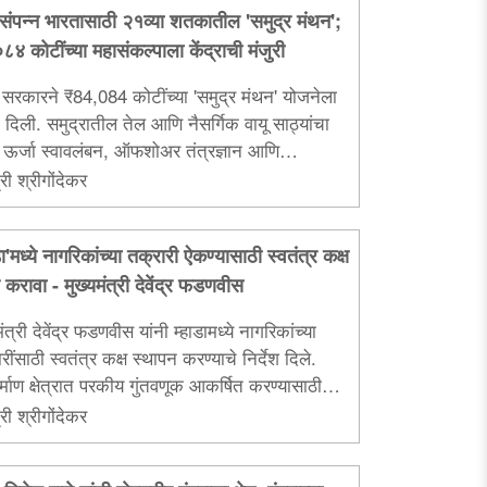
ासंपन्न भारतासाठी २१व्या शतकातील 'समुद्र मंथन';
४ कोटींच्या महासंकल्पाला केंद्राची मंजुरी
र सरकारने ₹84,084 कोटींच्या 'समुद्र मंथन' योजनेला
ी दिली. समुद्रातील तेल आणि नैसर्गिक वायू साठ्यांचा
 ऊर्जा स्वावलंबन, ऑफशोअर तंत्रज्ञान आणि
ारनिर्मितीला या योजनेतून मोठी चालना मिळणार आहे...
री श्रीगोंदेकर
डा'मध्ये नागरिकांच्या तक्रारी ऐकण्यासाठी स्वतंत्र कक्ष
करावा - मुख्यमंत्री देवेंद्र फडणवीस
मंत्री देवेंद्र फडणवीस यांनी म्हाडामध्ये नागरिकांच्या
रींसाठी स्वतंत्र कक्ष स्थापन करण्याचे निर्देश दिले.
र्माण क्षेत्रात परकीय गुंतवणूक आकर्षित करण्यासाठी
्तरीय समिती स्थापन करण्यासही तत्त्वतः मान्यता...
री श्रीगोंदेकर