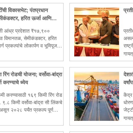
ंची विकासभेट; पंतप्रधान
प्रत
मीकंडक्टर, हरित ऊर्जा आणि
र्पण
यांनी आंध्र प्रदेशात ₹१७,९००
प्रत
या विमानतळ, सेमीकंडक्टर, हरित
असल्
र्ग प्रकल्पांचे लोकार्पण व भूमिपूजन
राष्ट
सत्का
गायत्
क्षेत
 रिंग रोडची योजना; वर्सोवा-बांद्रा
देशात
ण करण्याचे ध्येय
वर्षा
कमी करण्यासाठी १६९ किमी रिंग रोड
केंद्
९.८ किमी वर्सोवा-बांद्रा सी लिंकचे
धोरणा
असून २०२८ पर्यंत प्रकल्प पूर्ण
जेट्ट
क्ष्य आहे...
आणि 
गायत्