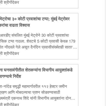
री श्रीगोंदेकर
 मेट्रोचा ३० कोटी प्रवाशांचा टप्पा; मुंबई मेट्रोवर
करांचा वाढता विश्वास
आरडीए संचलित मुंबई मेट्रोने 30 कोटी प्रवाशांचा
ासिक टप्पा गाठला. शेवटचे 5 कोटी प्रवासी केवळ 179
ंत नोंदवले गेले असून दैनंदिन प्रवासीसंख्येतही सातत्याने
होत आहे...
री श्रीगोंदेकर
ा घनसावंगीतील शेतकऱ्यांना विभागीय आयुक्तांकडे
ागण्याचे निर्देश
-नांदेड समृद्धी महामार्गावरील ११२ हेक्टर जमीन
्रहण आणि मोबदल्याचा प्रश्न सोडवण्यासाठी
्यमंत्री एकनाथ शिंदे यांनी विभागीय आयुक्तांना दोन
ांत निर्णय घेण्याचे निर्देश दिले...
री श्रीगोंदेकर