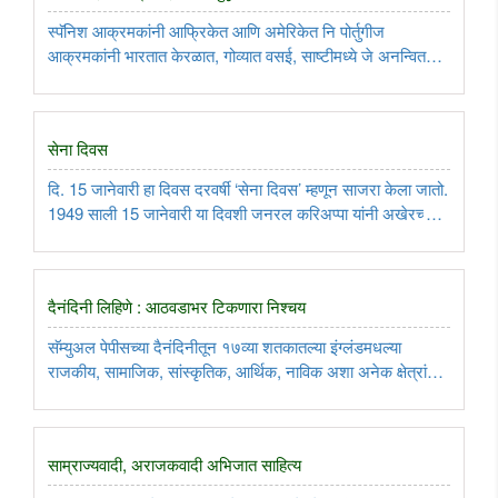
स्पॅनिश आक्रमकांनी आफ्रिकेत आणि अमेरिकेत नि पोर्तुगीज
आक्रमकांनी भारतात केरळात, गोव्यात वसई, साष्टीमध्ये जे अनन्वित
अत्याचार केले, त्याचं मूळ कुठेतरी या युरोपीय मानसिकतेत आहे. शत्रूचा
नुसता राजकीय किंवा सामरिक पराभव करून त्यांचं समाधान होत नाही. ..
सेना दिवस
दि. 15 जानेवारी हा दिवस दरवर्षी ‘सेना दिवस’ म्हणून साजरा केला जातो.
1949 साली 15 जानेवारी या दिवशी जनरल करिअप्पा यांनी अखेरच्या
इंग्रज सेनापतीकडून सूत्र हाती घेतली. स्वतंत्र भारताचे ते पहिले
भारतीय सरसेनापती. त्या घटनेची आठवण म्हणून 15 जानेवारीला ..
दैनंदिनी लिहिणे : आठवडाभर टिकणारा निश्चय
सॅम्युअल पेपीसच्या दैनंदिनीतून १७व्या शतकातल्या इंग्लंडमधल्या
राजकीय, सामाजिक, सांस्कृतिक, आर्थिक, नाविक अशा अनेक क्षेत्रांवर
प्रकाश पडतो. त्यामुळे त्या दैनंदिनीचं साहित्यिक कलाकृती म्हणून महत्त्व
आहेच, पण सन १६०० ते १६६९ या कालखंडाचा इतिहास म्हणूनही ..
साम्राज्यवादी, अराजकवादी अभिजात साहित्य