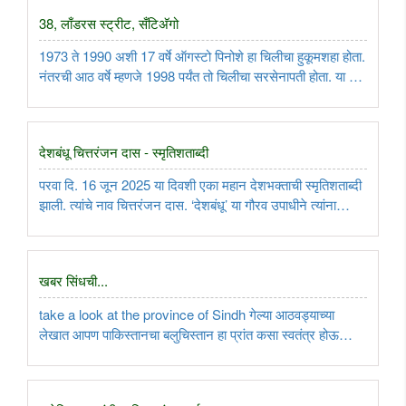
38, लाँडरस स्ट्रीट, सँटिअ‍ॅगो
1973 ते 1990 अशी 17 वर्षे ऑगस्टो पिनोशे हा चिलीचा हुकूमशहा होता.
नंतरची आठ वर्षे म्हणजे 1998 पर्यंत तो चिलीचा सरसेनापती होता. या 25
वर्षांच्या कालखंडात चिलीमधील असंख्य सरकारी नोकर, लष्करी
अधिकारी, न्यायाधीश, वकील यांच्या फिलीप सँड्सने प्रदीर्घ मुलाखती ..
देशबंधू चित्तरंजन दास - स्मृतिशताब्दी
परवा दि. 16 जून 2025 या दिवशी एका महान देशभक्ताची स्मृतिशताब्दी
झाली. त्यांचे नाव चित्तरंजन दास. ‘देशबंधू’ या गौरव उपाधीने त्यांना
ओळखले जाते. चित्तरंजन बाबू हे एक प्रकारे नेताजी सुभाषचंद्रांचे
राजकीय गुरू. दास बाबू दि. 16 जून 1925 या दिवशी वयाच्या ..
खबर सिंधची...
take a look at the province of Sindh गेल्या आठवड्याच्या
लेखात आपण पाकिस्तानचा बलुचिस्तान हा प्रांत कसा स्वतंत्र होऊ
पाहात आहे, याचा आढावा घेतला होता. आता खबर घेऊया सिंध प्रांताची.
गुलाम मूर्तझा सय्यद किंवा जी. एम. सय्यद या नावाने जास्त परिचित
असलेल्या ..