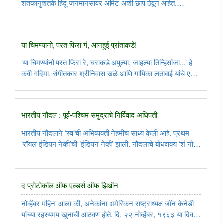
शतकानुशतके हिंदू जनमानसावर अमिट अशी छाप ठेवून आहेत.
त्यांच्याबद्दल वाटणार्‍या अमर्याद प्रेमातून अनेक मिथके निर्माण झालेली
आहेत. त्यांनी हिंदू जनमानसाला, त्याच्या भावजीवनाला फार मोठा ..
या चिमण्यांनो, परत फिरा गं, आनहुई प्रांताकडे!
‘या चिमण्यांनो परत फिरा रे, घराकडे अपुल्या, जाहल्या तिन्हिसांजा...’ हे
कवी गदिमा, संगीतकार श्रीनिवास खळे आणि गायिका लताबाई यांचे एक
चिरस्मरणीय गाणे. यात ‘चिमण्यांनो’ हे संबोधन सगळ्या लहान मुलांना
उद्देशून आहे. पण, ‘या चिमण्यांनो, परत फिरा गं, आनहुई ..
भारतीय नौदल : पूर्व-पश्चिम समुद्राचे निर्विवाद अधिपती
भारतीय नौदलाने ‘स्व’ची अभिव्यक्ती नेहमीच साध्य केली आहे. प्रथम
‘रॉयल इंडियन नेव्ही’ची ‘इंडियन नेव्ही’ झाली. नौदलाचे बोधवाक्य ‘शं नो
वरुणः’ असे झाले; परंतु ‘नौदल दिवस’ मात्र २१ ऑक्टोबरच होता. दि.
२१ ऑक्टोबर १८०५ या दिवशी इंग्रज नौदलाने नेपोलियनचा ..
द प्रोटोकॉल ऑफ एल्डर्स ऑफ झिऑन
नोव्हेंबर महिना आला की, अनेकांना अमेरिकन राष्ट्राध्यक्ष जॉन केनेडी
यांच्या रहस्यमय खुनाची आठवण होते. दि. २२ नोव्हेंबर, १९६३ या दिवशी