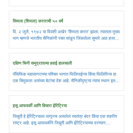
सहा नेत्यांची चरित्र मांडली आहेत. किसिंजरनी आपल्या समोर चार्ल्स डि
गॉल, कॉनराड अ‍ॅडनॉर, ली क्वान यी, रिचर्ड निक्सन ..
सिमला (शिमला) कराराची ५० वर्षं
दि. २ जुलै, १९७२ या दिवशी अखेर ‘शिमला करार’ झाला. त्यातला मुख्य
भाग म्हणजे भारतीय सैनिकांंनी रक्त सांडून जिंकलेला सुमारे आठ हजार
चौ.किमीचा भाग पाकिस्तानला परत करण्यात आला. याला दोन्ही सैन्यांनी
युद्ध सुरू होण्यापूर्वीच्या सरहद्दीवर परतावं, असं गोंडस ..
दक्षिण चिनी समुद्रातल्या हवाई हालचाली
पॅसिफिक महासागराच्या पश्चिम भागात फिलिपाईन्स किंवा फिलिपिन्स हा
एक चिमुकला असंख्य बेटांचा देश आहे. सैनिकीदृष्ट्या त्याचं स्थान इतकं
मोक्याचं आहे की, अमेरिकेने जवळपास त्या सगळ्या देशालाच आपला
नाविकतळ बनवलेला आहे. फिलिपाईन्सच्या पश्चिमेकडे पॅसिफिक ..
इसू आफवर्की आणि बिचारा ईरिट्रिया
जिबुती हे ईरिट्रियाला लागूनच असलेलं स्वतंत्र बंदर किंवा एक शहरीय
राष्ट्र आहे. इसू आफवर्कीने जिबुती आणि ईरिट्रियाच्या दरम्यान
असलेल्या एका छोट्या टेकडीवरून सीमावाद उकरून काढलेला आहे...