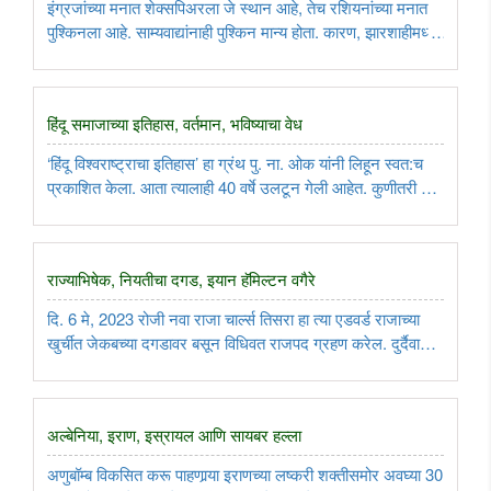
इंग्रजांच्या मनात शेक्सपिअरला जे स्थान आहे, तेच रशियनांच्या मनात
पुश्किनला आहे. साम्यवाद्यांनाही पुश्किन मान्य होता. कारण, झारशाहीमध्ये
पिचून निघाणार्‍या गोरगरीब कष्टकरी रशियन समाजाचं मर्मभेदक चित्रण
पुश्किन करतो. पण, आता येरमोलेन्कोने पुश्किनवर ..
हिंदू समाजाच्या इतिहास, वर्तमान, भविष्याचा वेध
‘हिंदू विश्वराष्ट्राचा इतिहास’ हा ग्रंथ पु. ना. ओक यांनी लिहून स्वत:च
प्रकाशित केला. आता त्यालाही 40 वर्षे उलटून गेली आहेत. कुणीतरी हा
ग्रंथ अद्ययावत करून नव्याने प्रकाशित करण्याची गरज होती. ओक
यांच्या प्रतिपादनाचा मुख्य मुद्दा असा होता की, आज जगातले ..
राज्याभिषेक, नियतीचा दगड, इयान हॅमिल्टन वगैरे
दि. 6 मे, 2023 रोजी नवा राजा चार्ल्स तिसरा हा त्या एडवर्ड राजाच्या
खुर्चीत जेकबच्या दगडावर बसून विधिवत राजपद ग्रहण करेल. दुर्दैवाने
हा समारंभ बघायला अ‍ॅडव्होकेट इयान हॅमिल्टन हजर असणार नाही.
कारण, तो 3 ऑक्टोबर रोजी वयाच्या 97व्या वर्षी मरण पावला ..
अल्बेनिया, इराण, इस्रायल आणि सायबर हल्ला
अणुबॉम्ब विकसित करू पाहणार्‍या इराणच्या लष्करी शक्तीसमोर अवघ्या 30