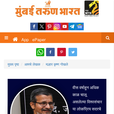
App
ePaper
WhatsApp
मुख्य पृष्ठ
आमचे लेखक
मल्हार कृष्ण गोखले
वीस वर्षाहून अधिक
काळ चालू
असलेल्या विश्वसंचार
या लोकप्रिय सदरचे