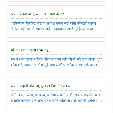
अपना बेगाना कौन, जाना अनजाना कौन?
‘पाकिस्तान क्रिकेट बोर्डा’चे अध्यक्ष नजम सेठी यांनी कोणतंही कारण
दिलेलं नाही; पण ते स्पष्टच आहे. अहमदाबाद आणि मुंबईतली राज्य
सरकारं पाकिस्तान क्रिकेट बोर्डाला ‘बेगानी’ वाटतात, तर चेन्नई, बंगळुरू
आणि कोलकातामधली सरकारं ‘आपली’ वाटतात. आता समजा
‘आयसीसी’कडून ..
मरे एक त्याचा, दुजा शोक वाहे...
समर्थ रामदासांचा मनोबोध किंवा मनाच्या श्लोकांपैकी ’मरे एक त्याचा, दुजा
शोक वाहे, अकस्मात तो ही पुढे जात आहे’ हा श्लोक फारच प्रसिद्ध आहे.
कारण, अनेकांच्या अगदी नित्य म्हणण्यातल्या असा तो श्लोक आहे. पण,
’मरे एक त्याचा, दुजा शोक वाहे, अकस्मात पहिला ..
अपनी कहानी छोड जा, कुछ तो निशानी छोड जा...
अँटिओक, एडिसा, मालात्या, अलेप्पो इत्यादी या क्षेत्रातल्या शहरांना आणि
त्यातील वास्तूंना दोन-तीन हजार वर्षांचा इतिहास आहे. यापैकी अनेक वास्तू
या भूकंपात उद्ध्वस्त झाल्या आहेत. तुर्कस्तानाला गझियन टेप इथला
किल्ला दोन हजार वर्षांपूर्वी रोमन सम्राटांनी ..