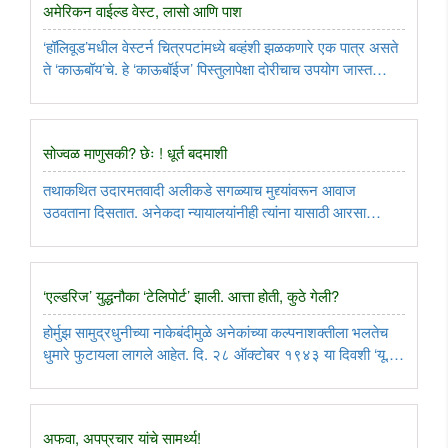
अमेरिकन वाईल्ड वेस्ट, लासो आणि पाश
‘हॉलिवूड’मधील वेस्टर्न चित्रपटांमध्ये बव्हंशी झळकणारे एक पात्र असते
ते ‘काऊबॉय’चे. हे ‘काऊबॉईज’ पिस्तुलापेक्षा दोरीचाच उपयोग जास्त
करतात, ज्याला ‘लासो’ म्हणून संबोधले जाते. भारतीय संस्कृतीतही काही
देवीदेवतांच्या हातात परशू, अंकुश यांच्यासह ‘लासो’सारखेच ..
सोज्वळ माणुसकी? छेः ! धूर्त बदमाशी
तथाकथित उदारमतवादी अलीकडे सगळ्याच मुद्द्यांवरून आवाज
उठवताना दिसतात. अनेकदा न्यायालयांनीही त्यांना यासाठी आरसा
दाखवला आहे. हे भारतातच आहेत असे नाही, तर जगाच्या इतिहासात या
तथाकथितांची उपस्थिती आपल्याला दिसून येते. तेव्हापासून आजतागायत
त्यांचे खायचे ..
‘एल्डरिज’ युद्धनौका ‘टेलिपोर्ट’ झाली. आत्ता होती, कुठे गेली?
होर्मुझ सामुद्रधुनीच्या नाकेबंदीमुळे अनेकांच्या कल्पनाशक्तीला भलतेच
धुमारे फुटायला लागले आहेत. दि. २८ ऑक्टोबर १९४३ या दिवशी ‘यू.
एस. एस. एल्डरिज’ ही अमेरिकन नौदलाची विनाशिका ‘फिलाडेल्फिया’
नाविक तळावरून एकाएकी गायब झाली आणि ३२० किमी दूरच्या नॉर्फोक
..
अफवा, अपप्रचार यांचे सामर्थ्य!