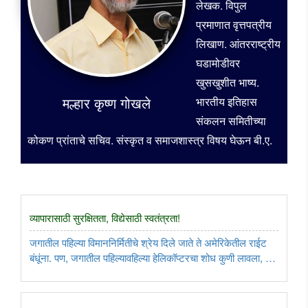
लेखक. विपुल
प्रमाणात वृत्तपत्रीय
लिखाण. आंतरराष्ट्रीय
घडामोडीवर
खुसखुशीत भाष्य.
मल्हार कृष्ण गोखले
भारतीय इतिहास
संकलन समितीच्या
कोकण प्रांताचे सचिव. संस्कृत व समाजशास्त्र विषय घेऊन बी.ए.
व्यापारासाठी सुरक्षितता, विद्येसाठी स्वतंत्रता!
जगातील पहिल्या विमाननिर्मितीचे श्रेय दिले जाते ते अमेरिकेतील राईट
बंधूंना. पण, जगातील पहिल्यावहिल्या हेलिकॉप्टरचा शोध कुणी लावला, या
प्रश्नाचे उत्तर मात्र तितक्या सहजपणे देता येत नाही. कारण, ज्या
माणसाने पहिल्यांदा हेलिकॉप्टर बनविले, तो जन्माने ..