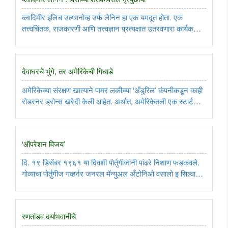
व्लादिमीर इलिच उल्थानोव्ह उर्फ लेनिन हा एक यमदूत होता. एक
तत्त्वचिंतक, राजकारणी आणि तत्त्वज्ञान प्रत्यक्षात उतरवणारा कार्यकर्ता
अशी साळसूद रूपं धारण करून, या यमदूताने किमान ५० लाख माणसं
ठार मारली. दि. २१ जानेवारी, १९२४ या दिवशी तो स्वतःच मेला.
म्हणजेच ..
देवाघरचे भुंगे, तर अमेरिकेची गिधाडे
अमेरिकेच्या संरक्षण खात्याने पामर लकीच्या ‘अँडुरिल’ कंपनीकडून काही
रोडरनर ड्रोन्स खरेदी केली आहेत. अर्थात, अमेरिकेतली एक स्टार्टअप
म्हणजे नवखी कंपनी जे करू शकते, ते अमेरिकन सेनादलाचे मुरब्बी
वैज्ञानिक करू शकत नाहीत, असं थोडंच आहे? पण, नवीन पोरं ..
‘ऑपरेशन विजय’
दि. १९ डिसेंबर १९६१ या दिवशी पोर्तुगीजांनी पांढरे निशाण फडकवले.
गोव्याचा पोर्तुगीज गव्हर्नर जनरल मॅन्युअल अँटोनिओ वसालो इ सिल्वा
याने त्या दिवशी रात्री ८.३० वाजता भारतीय सेनापतींसमोर शरणागतीच्या
करारावर सही केली. गोवा मुक्त करून, भारतीय संघराज्यात ..
रणतांडव दर्याभवानीचे