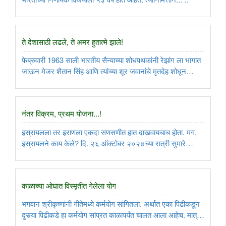
ते देशासाठी लढले, ते अमर हुतात्मे झाले!
फेब्रुवारी 1963 साली भारतीय सैन्याच्या शोधपथकांनी रेझांग ला भागात
जाऊन मेजर शैतान सिंह आणि त्यांच्या शूर जवानांचे मृतदेह शोधून
तळावर आणले. अति हिमवर्षावामुळे तीन महिन्यांपर्यंत कोणतेही शोधपथक
त्या भागात जाऊच शकले नव्हते. मेजर शैतान सिंहांना ‘परमवीर ..
नंतर विक्रम, प्रथम योजना...!
इस्रायलला तर इराणला एकदा सणसणीत हात दाखवायचाच होता. मग,
इस्रायलने काय केले? दि. २६ ऑक्टोबर २०२४च्या रात्री सुमारे
१००इस्रायली बॉम्बर विमाने इराणकडे झेपावली आणि त्यांनी राजधानी
तेहरान जवळच्या इस्लामशहर, इराण-इराक सीमेजवळील इलाम, इराणी
आखातावरील महत्त्वाचे ..
काळाच्या ओघात विस्मृतीत गेलेला योग
भगवान श्रीकृष्णांनी गीतेमध्ये कर्मयोग सांगितला. अर्थात एका पिढीकडून
दुसर्‍या पिढीकडे हा कर्मयोग सांप्रत काळापर्यंत चालत आला आहेच. मात्र,
आज त्यावर प्रत्यक्षात कार्य होणे गरजेचे आहे. अन्यथा नुसते आमच्या