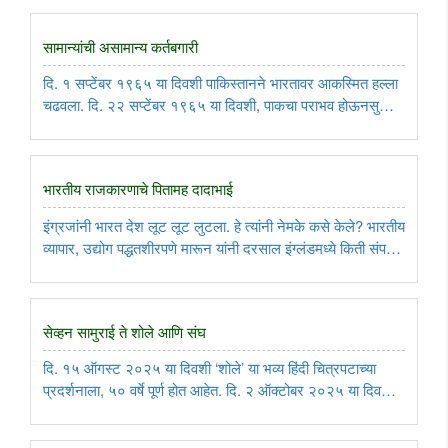
लागेल. इतर सर्वच देश त्यांच्या सर्व भूप्रदेशाच्या ..
सामान्यांची असामान्य कर्तबगारी
दि. १ सप्टेंबर १९६५ या दिवशी पाकिस्तानने भारतावर आकस्मित हल्ला
चढवला. दि. २२ सप्टेंबर १९६५ या दिवशी, पाकचा पराभव होऊनसुद्धा
युद्ध थांबले. या युद्धात सेनापती आणि सैनिक यांनी तर प्रचंड मर्दुमकी
गाजवलीच; पण सर्वसामान्य जनताही पेटून उठली होती. त्यांच्या ..
भारतीय राजकारणाचे पितामह दादाभाई
इंग्रजांनी भारत देश लूट लूट लुटला. हे त्यांनी नेमके कसे केले? भारतीय
व्यापार, उद्योग पद्धतशीरपणे मारून यांनी दरसाल इंग्लंडमध्ये किती संपत्ती
पाठवली, हे इंग्लंडमध्ये राहून इंग्रज जनतेला सांगणारे पहिले भारतीय
राजकारणी म्हणजे दादाभाई नवरोजी. दि. ४ ..
सेव्हन सामुराई ते शोले आणि संघ
दि. १५ ऑगस्ट २०२५ या दिवशी ‘शोले’ या भव्य हिंदी चित्रपटाच्या
प्रदर्शनाला, ५० वर्षे पूर्ण होत आहेत. दि. २ ऑक्टोबर २०२५ या दिवशी
विजयादशमी आहे, त्यादिवशी राष्ट्रीय स्वयंसेवक संघाला १०० वर्षे पूर्ण
होत आहेत. यानिमित्ताने हिंदू समाजाच्या मानसिकतेबद्दल ..