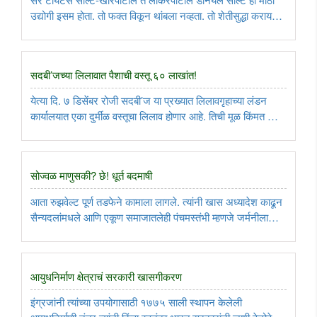
उद्योगी इसम होता. तो फक्त विकून थांबला नव्हता. तो शेतीसुद्धा करायचा,
मेंढ्या पाळून त्यांच्या लोकरीचे कपडे बनावायचा. इतरही अनेक
बारीकसारीक उद्योग करायचा. कल्पक डोकं असणार्‍या प्रत्येक
उत्पादकाची, ..
सदबी’जच्या लिलावात पैशाची वस्तू ६० लाखांत!
येत्या दि. ७ डिसेंबर रोजी सदबी’ज या प्रख्यात लिलावगृहाच्या लंडन
कार्यालयात एका दुर्मीळ वस्तूचा लिलाव होणार आहे. तिची मूळ किंमत आहे
१ पेनी. मात्र, लिलावात तिची किंमत ४० ते ६० लाख पौंड येईल, असा
सदबी’जच्या संचालकांचा अंदाज आहे...
सोज्वळ माणुसकी? छे! धूर्त बदमाषी
आता रुझवेल्ट पूर्ण तडफेने कामाला लागले. त्यांनी खास अध्यादेश काढून
सैन्यदलांमधले आणि एकूण समाजातलेही पंचमस्तंभी म्हणजे जर्मनीला
अनुकूल असणारे लोक यांची चौकशी नि कारवाई आरंभली. झालं!!
अमेरिकतले लिबरल, मानवतावादी जागे झाले. त्यांनी रुझवेल्ट यांच्या ..
आयुधनिर्माण क्षेत्राचं सरकारी खासगीकरण
इंग्रजांनी त्यांच्या उपयोगासाठी १७७५ साली स्थापन केलेली