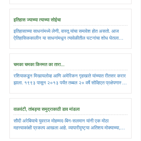
संस्कृतीत सारे काही आहे, असे म्हणून प्रगतीची ..
इतिहास ज्याच्या त्याच्या सोईचा
इतिहासाच्या साधनांमध्ये लेणी, वास्तू यांचा समावेश होत असतो. आज
ऐतिहासिककालीन या साधनांमधून त्यावेळीतील घटनांचा शोध घेतला
जातो. त्यावेळची समाजरचना, राज्यपद्धती अशा अनेक पैलूंचा त्यातून
उलगडा होत असतो. उत्खननात मिळणार्‍या प्रत्येक प्राचीन गोष्टींचा ..
चमका चमका किस्मत का तारा...
रशियाकडून मिखायलोव्ह आणि अमेरिकन गृहखाते यांच्यात रीतसर करार
झाला. १९९३ पासून २०१३ पर्यंत तब्बल २० वर्षे सोव्हिएत प्रक्षेपणास्त्रे
डिसमेंटल होत राहिली आणि युरेनियम अमेरिकेच्या बाल्टिमोर बंदरात
उतरत राहिले. किमान दोन हजार वॉरहेड्स निकामी करण्यात ..
वाळवंटी, तांबड्या समुद्राकाठी डाव मांडला
सौदी अरेबियाचे युवराज मोहम्मद-बिन-सलमान यांनी एक मोठा
महत्त्वाकांक्षी प्रकल्प आखला आहे. व्यापारीदृष्ट्या अतिशय मोक्याच्या,
महत्त्वाच्या ठिकाणी ‘न्योम’ या नावाचे नवीन बंदर वसवायचे, अशी भव्य