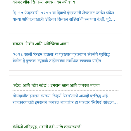
कोअर ऑफ सिग्नल्स पथक - वय वर्षं १११
दि. १५ फेब्रुवारी, १९११ या दिवशी इंग्रजांनी लेफ्टनंट कर्नल पॉवेल
याच्या अधिपत्याखाली ‘इंडियन सिग्नल सर्व्हिस’ची स्थापना केली. पुढे
पथकाचं नाव ‘इंडियन सिग्नल कोअर’ असं झालं. पहिल्या आणि दुसर्‍या
महायुद्धात; तसंच स्वातंत्र्यानंतर १९४७-४८, १९६२, १९६५, ..
बायडन, मिशॅम आणि अमेरिकेचा आत्मा
२०१८ साली ‘रॅन्डम हाऊस’ या प्रख्यात प्रकाशन संस्थेने प्रसिद्ध
केलेलं हे पुस्तक ‘न्यूयार्क टाईम्स’च्या सर्वाधिक खपाच्या यादीत
अग्रक्रमांकावर होतं. २०२० साली त्या पुस्तकावर एक अनुबोधपट
निघाला, तो अजूनही पाहिला जात असतो. जसे बायडन यांना हे पुस्तक
इतकं ..
‘स्टेट’ आणि ‘डीप स्टेट’ : इमरान खान आणि जनरल बाजवा
गोलंदाजीत इमरान त्याच्या ‘रिव्हर्स स्विंग’साठी आजही प्रसिद्ध आहे.
राजकारणातही इमरानने जनरल बाजवांवर हा धारदार ‘स्विंगर’ सोडला
आहे. पण, बाजवांच्या हातात ‘बॅट’ नव्हे, बंदूक आहे. ते चेंडूसह
गोलंदाजालाही स्टेडियमच्या छपरावर टोलवू शकतात...
कॅमिलो अ‍ॅग्रिपूह, भवानी देवी आणि तलवारबाजी