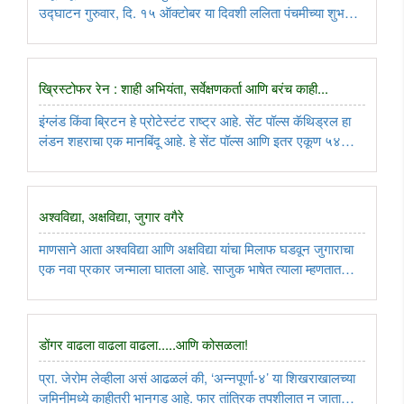
उद्घाटन गुरुवार, दि. १५ ऑक्टोबर या दिवशी ललिता पंचमीच्या शुभ
मुहूर्तावर, रा. स्व. संघ कोकण प्रांताचे कार्यवाह विठ्ठलराव कांबळे यांच्या
हस्ते झाले. त्यानिमित्ताने... ..
ख्रिस्टोफर रेन : शाही अभियंता, सर्वेक्षणकर्ता आणि बरंच काही...
इंग्लंड किंवा ब्रिटन हे प्रोटेस्टंट राष्ट्र आहे. सेंट पॉल्स कॅथिड्रल हा
लंडन शहराचा एक मानबिंदू आहे. हे सेंट पॉल्स आणि इतर एकूण ५४
चर्चेस ही ख्रिस्टोफर रेन या माणसाने उभारलेली आहेत. ..
अश्वविद्या, अक्षविद्या, जुगार वगैरे
माणसाने आता अश्वविद्या आणि अक्षविद्या यांचा मिलाफ घडवून जुगाराचा
एक नवा प्रकार जन्माला घातला आहे. साजुक भाषेत त्याला म्हणतात
‘अश्वशर्यती’ तर सामान्य माणसांच्या रोखठोक भाषेत म्हणतात - ‘घोडा
लावणे’. ..
डोंगर वाढला वाढला वाढला.....आणि कोसळला!
प्रा. जेरोम लेव्हीला असं आढळलं की, ‘अन्नपूर्णा-४’ या शिखराखालच्या
जमिनीमध्ये काहीतरी भानगड आहे. फार तांत्रिक तपशीलात न जाता