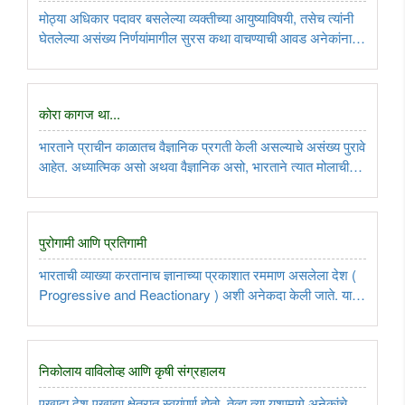
मोठ्या अधिकार पदावर बसलेल्या व्यक्तीच्या आयुष्याविषयी, तसेच त्यांनी
घेतलेल्या असंख्य निर्णयांमागील सुरस कथा वाचण्याची आवड अनेकांना
असते. सध्याच्या पोप फ्रान्सिस यांचेही ‘होप’ हे पुस्तक बाजारात आले
आहे. या पुस्तकाचा घेतलेला आढावा.....
कोरा कागज था...
भारताने प्राचीन काळातच वैज्ञानिक प्रगती केली असल्याचे असंख्य पुरावे
आहेत. अध्यात्मिक असो अथवा वैज्ञानिक असो, भारताने त्यात मोलाची
कामगिरी केली. मात्र, पाश्चात्य इतिहास लेखक कायमच याकडे
जाणीवपूर्वक कानाडोळा करतात. भारताच्या प्रगतीला नाकारून, उणेपणा
..
पुरोगामी आणि प्रतिगामी
भारताची व्याख्या करतानाच ज्ञानाच्या प्रकाशात रममाण असलेला देश (
Progressive and Reactionary ) अशी अनेकदा केली जाते. या
देशात ज्ञान, कला, कौशल्य यांची कधीही वानवा नव्हती. मात्र, इंग्रजांनी
कुटिल बुद्धीने केलेल्या शिक्षण क्षेत्रातील बदलांमुळे, आत्मविश्वास ..
निकोलाय वाविलोव्ह आणि कृषी संग्रहालय
एखादा देश एखाद्या क्षेत्रात स्वयंपूर्ण होतो, तेव्हा त्या यशामागे अनेकांचे