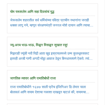
योम यरूशलेम आणि सहा दिवसांचं युद्ध
जेरूसलेम शहरातील सर्व धर्मियांच्या पवित्र प्राचीन स्थानांना जराही
धक्का लागू नये, म्हणून संरक्षणमंत्री जनरल मोशे दायान आणि त्याचा
चीफ ऑफ स्टाफ लेफ्टनंट जनरल यित्झाक राबिन यांनी पूर्व
जेरूसलेममध्ये रणगाडे, तोफा किंवा चिलखती गाड्या न नेता, फक्त
पॅराट्रूपर्स ..
ज्यू-अरब भाऊ-भाऊ, मिळून मिसळून सुखात राहू!
मिझराही ज्यूंची नवी पिढी आता खुद्द इस्रायलमध्ये उम्म कुलथूमसकट
इतरही अरबी गाणी अगदी मोठ्ठा आवाज ठेवून बिनधास्तपणे ऐकते. त्यांची
अशीही तक्रार आहे की, इस्रायली जीवनात युरोपीय देशांमधले ज्यू जरा
जास्तच पुढे-पुढे करतात आणि आम्ही अरबी देशांमधून आलेल्या ..
जागतिक व्यापार आणि रामातिबोधी राजा
राजा रामातिबोधीने १६७७ साली फ्रेंच इंजिनिअर डि लेमार याला
बोलावलं आणि सयाम देशाचा नकाशा दाखवून म्हटलं की, सयामचा
दक्षिणेकडचा भूभाग जिथे सर्वात चिंचोळा आहे, नेमक्या त्या ठिकाणी, त्या
दांडावर एक कालवा खणायचा नि पॅसिफिक महासागराला हिंदी महासागर