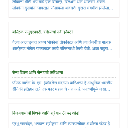
लोकांना भीती-भय यांचे एक विचित्र, विलक्षण असे आकर्षण असते.
लोकांना दुसर्‍यांना घाबरवून सोडायला आवडते; दुसरा भयभीत झालेला
बघायला तर फारच आवडते; पण स्वतः घाबरून जायलाही आवडते. आपण
अत्यंत ‘रॅशनल’ आणि ‘लॉजिकल’ आहोत, अशी दिवसा हुशारी मारणारे
कित्येक ..
बाल्टिक समुद्रकाठी, रशियाची नवी झोंबटी
गेल्या आठवड्यात आपण ‘बोफोर्स’ तोफांबद्दल आणि त्या कंपनीचा मालक
आल्फे्रड नोबेल याच्याबद्दल काही मल्लिनाथी केली होती. आता पाहूया
‘बोफोर्स’ कंपनीची मालकी ज्यांच्याकडे आहे, त्या ‘साब’ या कंपनीबद्दल.
कारण ‘साब’ कंपनीच्या वजनाने हलक्या, त्यामुळे चपळ अशा ..
सेना दिवस आणि सेनापती करिअप्पा
फील्ड मार्शल के. एम. (कोदंडेरा मदाप्पा) करिअप्पा हे आधुनिक भारतीय
सैनिकी इतिहासातले एक फार महत्त्वाचे नाव आहे. फाळणीमुळे जसा
भारताचा भूप्रदेश पाकिस्तानाकडे गेला, तशीच सेनादलांचीही विभागणी
करावी लागली. साहजिकच, सैन्याचे सगळे संघटन पार विस्कळीत होऊन
..
विजयगाथांची मिथके आणि श्रेयासाठी चढाओढ!
प्रभू रामचंद्र, भगवान श्रीकृष्ण आणि त्याच्यासोबत अर्थातच पांडव हे