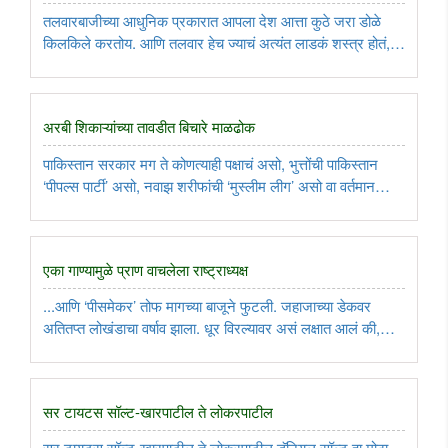
तलवारबाजीच्या आधुनिक प्रकारात आपला देश आत्ता कुठे जरा डोळे
किलकिले करतोय. आणि तलवार हेच ज्याचं अत्यंत लाडकं शस्त्र होतं, तो
महाराष्ट्र कुठाय? महाराष्ट्रातल्या काही ठळक शहरांमध्ये ‘फेन्सिंग
क्लब्ज’, ‘फेन्सिंग असोसिएशन्स’ निघालेली आहेत. पण अजून खूप ..
अरबी शिकाऱ्यांच्या तावडीत बिचारे माळढोक
पाकिस्तान सरकार मग ते कोणत्याही पक्षाचं असो, भुत्तोंची पाकिस्तान
‘पीपल्स पार्टी’ असो, नवाझ शरीफांची ‘मुस्लीम लीग’ असो वा वर्तमान
पंतप्रधान इमरान अहमद खान नियाझींची ‘तहरीके इन्साफ पार्टी’ असो, हे
सर्व लोक अरबी देशांमधल्या मोठ्या मोठ्या धेंडांना पाकिस्तानात ..
एका गाण्यामुळे प्राण वाचलेला राष्ट्राध्यक्ष
...आणि ‘पीसमेकर’ तोफ मागच्या बाजूने फुटली. जहाजाच्या डेकवर
अतितप्त लोखंडाचा वर्षाव झाला. धूर विरल्यावर असं लक्षात आलं की,
गृहमंत्री एबल अप्शर, आरमारमंत्री टॉमस गिलमर आणि खासदार
डेव्हिड गार्डिनरसह एकूण आठ जण जागीच ठार झालेत; तर ३०-३५ जण
गंभीर जखमी ..
सर टायटस सॉल्ट-खारपाटील ते लोकरपाटील
सर टायटस सॉल्ट-खारपाटील ते लोकरपाटील डॅनियल सॉल्ट हा मोठा