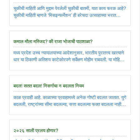
चुकीची माहिती आणि मुद्दाम पेरलेली चुकीची बातमी, यात काय फरक आहे?
चुकीची माहिती म्हणजे ‌‘मिसइन्फर्मेशन‌’ ही बरेचदा उत्साहाच्या भरात
खात्री करून न घेता गाफिलपणे, ढिसाळपणे दिलेली माहिती असते. आपण
सगळेच समाजमाध्यमांवर आपल्याकडे येणारे संदेश, कसलीही ..
कमाल मौला मस्जिद? की राजा भोजाची पाठशाळा?
मध्य प्रदेश उच्च न्यायालयाच्या आदेशानुसार, भारतीय पुरातत्त्व खात्याने
धार या ठिकाणी अतिशय काटेकोरपणे सर्वेक्षण मोहीम राबवली. या मोहिमेत
पुरातत्त्वशास्त्रज्ञ, शिलालेखतज्ज्ञ, रसायनतज्ज्ञ, संरक्षक, सर्वेक्षक,
छायाचित्रकार, ड्राफ्टस्मन इत्यादी आपापल्या ..
बदल! सतत बदल! निसर्गाचा न बदलता नियम
काळ प्रवाही आहे. काळाच्या प्रवाहामध्ये अनेक गोष्टी बदलत जातात. युगे
बदलली, राष्ट्रांच्या सीमा बदलल्या, सत्ता बदलल्या फक्त बदलला नाही तो
‘बदल.’ जगाच्या इतिहास कालातीत असलेल्या या बदलाचा विविध
घटनांच्या माध्यमातून घेतलेला मागोवा.....
२०२६ साली प्रलय होणार?