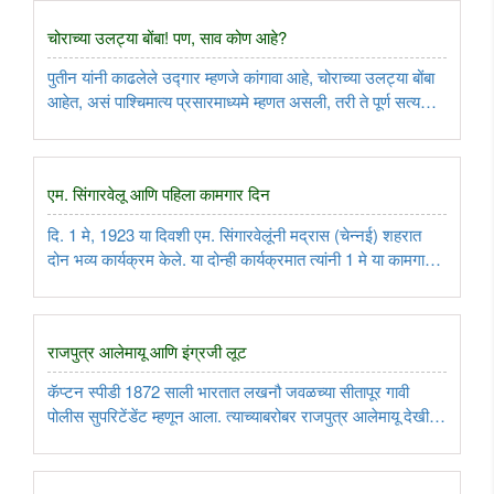
चोराच्या उलट्या बोंबा! पण, साव कोण आहे?
पुतीन यांनी काढलेले उद्गार म्हणजे कांगावा आहे, चोराच्या उलट्या बोंबा
आहेत, असं पाश्चिमात्य प्रसारमाध्यमे म्हणत असली, तरी ते पूर्ण सत्य
नाही. ब्रिटन, अमेरिका आणि इतर पाश्चिमात्य देश हे स्वतःच्या देशांत
मोठे लोकशाहीचे समर्थक वगैरे असले तरी इतरांशी ..
एम. सिंगारवेलू आणि पहिला कामगार दिन
दि. 1 मे, 1923 या दिवशी एम. सिंगारवेलूंनी मद्रास (चेन्नई) शहरात
दोन भव्य कार्यक्रम केले. या दोन्ही कार्यक्रमात त्यांनी 1 मे या कामगार
दिनाचं महत्त्व सांगून, कामगारांची अस्मिता असणारा लाल बावटा
फडकावला आणि आपण आज ‘लेबर किसान पार्टी ऑफ हिंदुस्थान’ ..
राजपुत्र आलेमायू आणि इंग्रजी लूट
कॅप्टन स्पीडी 1872 साली भारतात लखनौ जवळच्या सीतापूर गावी
पोलीस सुपरिटेंडेंट म्हणून आला. त्याच्याबरोबर राजपुत्र आलेमायू देखील
काही काळ भारतात राहिला होता. पुढे तो इंग्लंडला परतला आणि वयाच्या
19व्या वर्षी ‘प्लूरसी’ने मरण पावला. त्याचा देह दहन करून ..