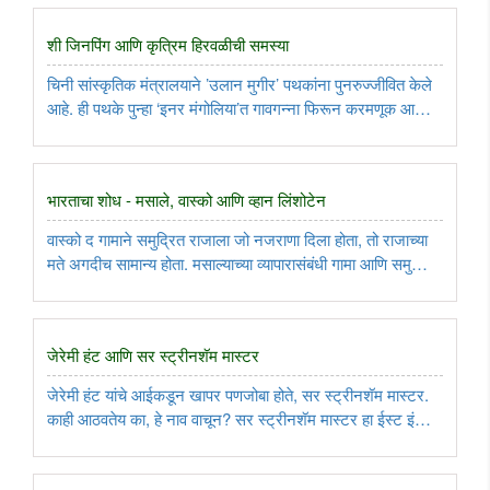
कल्पना मोहम्मद-बिन-सलमान यांनी मांडली आहे, नव्हे, काम सुरूच ..
शी जिनपिंग आणि कृत्रिम हिरवळीची समस्या
चिनी सांस्कृतिक मंत्रालयाने ’उलान मुगीर’ पथकांना पुनरुज्जीवित केले
आहे. ही पथके पुन्हा ‘इनर मंगोलिया’त गावगन्ना फिरून करमणूक आणि
पक्ष प्रचार करत आहेत. याला ते ‘सर्वसामान्य लोकांची सेवा’ असे नाव
देतात. ..
भारताचा शोध - मसाले, वास्को आणि व्हान लिंशोटेन
वास्को द गामाने समुद्रित राजाला जो नजराणा दिला होता, तो राजाच्या
मते अगदीच सामान्य होता. मसाल्याच्या व्यापारासंबंधी गामा आणि समुद्रित
यांच्यातल्या वाटाघाटीसुद्धा असफल ठरल्या. त्यामुळे राजाने गामाला चक्क
हाकलून दिले. पण, त्या सफरीत आणि पुन्हा पुढच्या ..
जेरेमी हंट आणि सर स्ट्रीनशॅम मास्टर
जेरेमी हंट यांचे आईकडून खापर पणजोबा होते, सर स्ट्रीनशॅम मास्टर.
काही आठवतेय का, हे नाव वाचून? सर स्ट्रीनशॅम मास्टर हा ईस्ट इंडिया
कंपनीचा भारतातला एक अधिकारी होता. सन १६७० साली त्याचा खुद्द
शिवरायांशी सुरतेत सामना झाला. शिवरायांकडे १५ हजार फौज होती ..