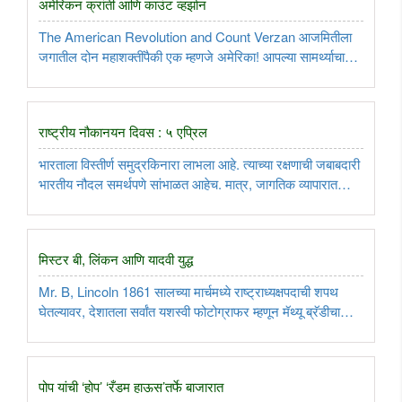
अमेरिकन क्रांती आणि काउंट व्हर्झान
The American Revolution and Count Verzan आजमितीला
जगातील दोन महाशक्तींपैकी एक म्हणजे अमेरिका! आपल्या सामर्थ्याचा
तोरा अमेरिका कायमच जगासमोर मिरवत असते. हीच अमेरिका पूर्वी
ब्रिटनची वसाहत होती. क्रांतिकारांच्या योगदानाने तिला स्वातंत्र्य
मिळाले. या ..
राष्ट्रीय नौकानयन दिवस : ५ एप्रिल
भारताला विस्तीर्ण समुद्रकिनारा लाभला आहे. त्याच्या रक्षणाची जबाबदारी
भारतीय नौदल समर्थपणे सांभाळत आहेच. मात्र, जागतिक व्यापारात
भारतीय व्यापारी नौदलही विक्रमाचे नवे उच्चांक प्रस्थापित करत आहे.
याच व्यापारी नौदलाचा भारतातील इतिहास आणि स्वदेशी नौदलाची ..
मिस्टर बी, लिंकन आणि यादवी युद्ध
Mr. B, Lincoln 1861 सालच्या मार्चमध्ये राष्ट्राध्यक्षपदाची शपथ
घेतल्यावर, देशातला सर्वांत यशस्वी फोटोग्राफर म्हणून मॅथ्यू ब्रॅडीचा
जेव्हा लिंकनशी परिचय करून देण्यात आला; तेव्हा लिंकन म्हणाला,
“मिस्टर बी, याला कोण ओळखत नाही. त्याने काढलेला फोटो आणि ..
पोप यांची ‘होप’ ‘रँडम हाऊस’तर्फे बाजारात