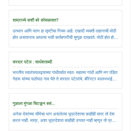
जॉन केनेडी एका मारेकर्‍याच्या गोळीला बळी पडले होते. त्यांचा खुनी ली
हार्वे ओस्वाल्ड हा पकडला गेला; पण दोनच दिवसांनी ..
साम्राज्ये कशी बरे कोसळतात?
उत्थान आणि पतन हा सृष्टीचा नियम आहे. एखादी व्यक्ती लहानाची मोठी
होत असतानाच आपल्या भावी कर्तबगारीची चुणूक दाखवते. मोठी होत होत
कळसाला पोहोचते. मग काही काळाने वयोमानानुसार थकत जाते आणि
अखेर संपते. व्यक्तींप्रमाणेच साम्राज्ये किंवा आधुनिक काळात राजकीय
..
सरदार पटेल : सार्धशताब्दी
भारतीय स्वातंत्र्यलढ्याच्या गांधीपर्वात स्वतः महात्मा गांधी आणि मग पंडित
नेहरू यांच्या पाठोपाठ नाव येते ते सरदार पटेलांचे. बॅरिस्टर वल्लभभाई
जव्हेरभाई पटेल यांचा राजकीय क्षितिजावर उदय होण्यापूर्वी पंजाबमधील
‘पगडी संभाल जठ्ठा’ ही चळवळ आणि तिचे सूत्रधार ..
गुळाला मुंगळा चिटकून बसं...
अनेक देशांच्या सीमेचा भाग असलेल्या भूप्रदेशाचा काहीही वापर तो देश
करत नाही. मात्र, अशा भूप्रदेशात काहीही उगवत नाही म्हणून तो प्रदेश
दुसऱ्या देशाला दान देण्याचा प्रसंग जागतिक इतिहासात एकच म्हणावा