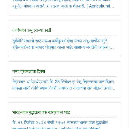
बहुमोल योगदान असते. शास्त्रज्ञ असो वा शेतकरी, ( Agricultural
Museum ) या सर्वांचेच मोल राज्यकर्त्यांना समजले पाहिजे. तसे न
झाल्यास, राष्ट्राच्या प्रगतीसाठी ते अहितकारक ठरते. ..
कास्पियन समुद्राच्या काठी
तुर्कमेनिस्तानचे राष्ट्राध्यक्ष बर्डीमुखामेदोव्ह यांच्या अदूरदर्शीपणामुळे
रशियाबरोबरचा व्यापार धोक्यात आला आहे. सामान्य जनतेची अवस्था
मुळातच अत्यंत दरिद्री आहे. कारण, देशाच्या उत्पन्नापैकी मोठा हिस्सा
राजकारणी व हितसंबंधी लोकांच्या खिशात जातो. अशा ..
नव्या प्रकाशाचा दिवस
ख्रिश्चन धर्मप्रथेप्रमाणे दि. 25 डिसेंबर हा येशू ख्रिस्ताचा जन्मदिवस
मानला जातो आणि च्याच दिवशी जगभरात नाताळचा सण मोठ्या उत्साहात
साजराही केला जातो. पण, 25 डिसेंबर हा जो येशू ख्रिस्तांचा जन्मदिवस
साजरा करतात, त्याला कसलाही ऐतिहासिक, शास्त्रीय आधार ..
भारत-पाक युद्धातला एक कात्रजचा घाट
दि. १६ डिसेंबर २०२४ रोजी १९७१ सालच्या भारत-पाक युद्धातील
भारताच्या निर्णायक विजयाला ५३ वर्षे होत आहेत. त्यानिमित्ताने... ..