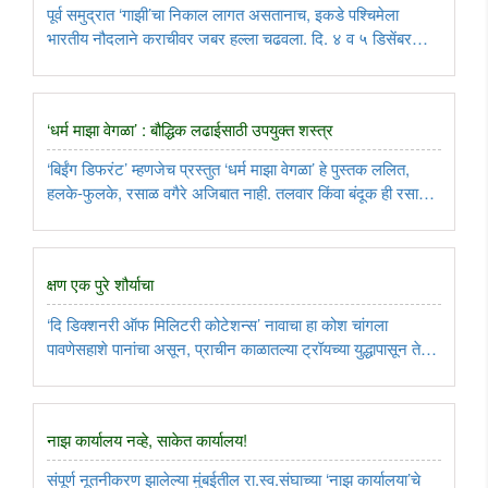
पूर्व समुद्रात ‘गाझी’चा निकाल लागत असतानाच, इकडे पश्चिमेला
भारतीय नौदलाने कराचीवर जबर हल्ला चढवला. दि. ४ व ५ डिसेंबर
आणि पुन्हा दि. ८ व ९ डिसेंबर असे लागोपाठ दोन हल्ले चढवून नौदलाने
कराचीचं पेकाट मोडून टाकलं. ..
‘धर्म माझा वेगळा’ : बौद्धिक लढाईसाठी उपयुक्त शस्त्र
‘बिईंग डिफरंट’ म्हणजेच प्रस्तुत ‘धर्म माझा वेगळा’ हे पुस्तक ललित,
हलके-फुलके, रसाळ वगैरे अजिबात नाही. तलवार किंवा बंदूक ही रसाळ
असून कशी चालेल? ती खणखणीत, कठोरच असायला हवी. तसेच हा
ग्रंथ म्हणजे एक बौद्धिक शस्त्र आहे. प्रत्येक हिंदूने, विशेषतः
कार्यकर्त्याने ..
क्षण एक पुरे शौर्याचा
‘दि डिक्शनरी ऑफ मिलिटरी कोटेशन्स’ नावाचा हा कोश चांगला
पावणेसहाशे पानांचा असून, प्राचीन काळातल्या ट्रॉयच्या युद्धापासून ते
१९७३च्या अरब-इस्रायल युद्धापर्यंतचा भाग त्यात आहे. अलेक्झांडर,
हनिबाल, फ्रेडरिक द ग्रेट, नेपोलियन, क्लाउझ्वित्झ, ड्युक ऑफ ..
नाझ कार्यालय नव्हे, साकेत कार्यालय!
संपूर्ण नूतनीकरण झालेल्या मुंबईतील रा.स्व.संघाच्या ‘नाझ कार्यालया’चे