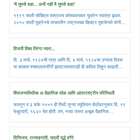
‘मै तुमसे बडा... अभी नही मै तुमसे बडा!’
१९९१ साली सोव्हिएत साम्राज्य कोसळल्यावर युक्रेन स्वतंत्र झाला.
२०१० साली युक्रेनचे तत्कालीन राष्ट्राध्यक्ष व्हिक्टर युशचेन्को यांनी
बांदेराला मरणोत्तर ‘हिरो ऑफ युक्रेन’ असा किताब दिला. याविरूद्ध
युरोपभर काहूर माजलं. कारण, बांदेराने हजारो निरपराध ..
विजयी विश्व तिरंगा प्यारा...
दि. ३ मार्च, १९२४ची रात्र आणि दि. ४ मार्च, १९२४चा उगवता दिवस
या काळात श्यामलालजींनी झपाटल्यासारखी ही कविता लिहून काढली
आणि ते झोपी गेले. दिवस उजाडल्यावर, कविता पुन्हा वाचल्यावर त्यांच्या
स्वतःच्याच लक्षात आलं की, एक उत्कृष्ट ध्वजगीत आपल्या लेखणीतून ..
शिवजन्मतिथीचा अ-वैज्ञानिक घोळ आणि आंतरराष्ट्रीय परिस्थिती
फाल्गुन व ३ शके १५५१ ही तिथी जुन्या ज्युलियन कॅलेंडरनुसार दि. १९
फेबु्रवारी, १६३० येत होती. पण, नव्या जास्त अचूक वैज्ञानिक
गणितानुसार, गे्रगरियन कॅलेंडरनुसार ती ११ दिवस पुढे म्हणजे १ मार्च
इ. स. १६३० धरली पाहिजे. परंतु, राजकीय अहंकार, राजकीय
हितसंबंधांच्या ..
दिग्विजय, राज्यक्रांती, यादवी युद्धे वगैरे