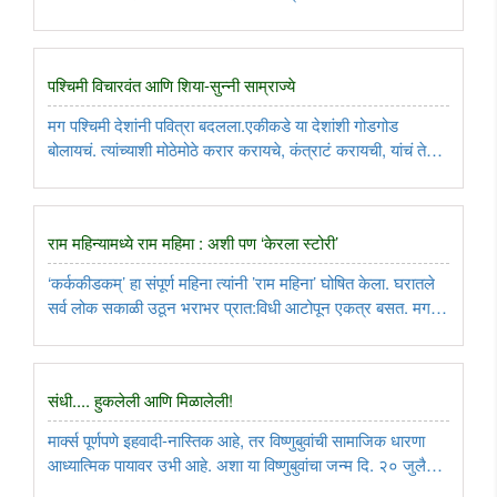
आपण असं म्हणू या की, इथल्या जमिनीचा पोत काहीतरी वेगळाच आहे.
असं का घडलं असावं? भरपूर अभ्यास, विमानांमधून पाहणी आणि पायी
हिंडून ..
पश्चिमी विचारवंत आणि शिया-सुन्नी साम्राज्ये
मग पश्चिमी देशांनी पवित्रा बदलला.एकीकडे या देशांशी गोडगोड
बोलायचं. त्यांच्याशी मोठेमोठे करार करायचे, कंत्राटं करायची, यांचं तेल
शक्य तितक्या किफायतशीर किमतीत स्वतःच्या पदरात पाडून घ्यायचं. हे
करतानाच यांच्या शिया-सुन्नी, अरब-बिगर अरब अशी भांडणं ..
राम महिन्यामध्ये राम महिमा : अशी पण ‘केरला स्टोरी’
‘कर्ककीडकम्’ हा संपूर्ण महिना त्यांनी ’राम महिना’ घोषित केला. घरातले
सर्व लोक सकाळी उठून भराभर प्रात:विधी आटोपून एकत्र बसत. मग
घरातली सर्वात मोठी महिला रामायण वाचायला सुरुवात करत असे. एकेक
श्लोक वाचन, त्याचा अर्थ सांगत कथानक पुढे सरकत असे. ..
संधी.... हुकलेली आणि मिळालेली!
मार्क्स पूर्णपणे इहवादी-नास्तिक आहे, तर विष्णुबुवांची सामाजिक धारणा
आध्यात्मिक पायावर उभी आहे. अशा या विष्णुबुवांचा जन्म दि. २० जुलै
१८२५चा... ..