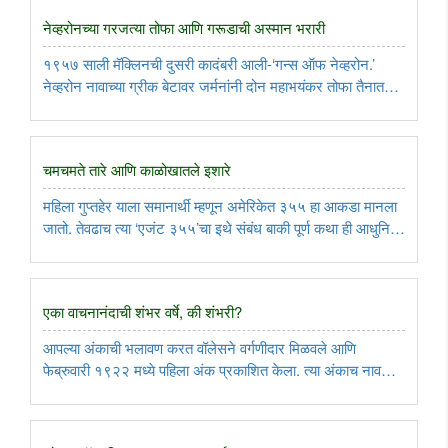
जोडायचा. ..
नेव्हरोनच्या गरजत्या तोफा आणि गरूडाची अस्मान भरारी
१९५७ साली मॅक्लिनची दुसरी कादंबरी आली-‘गन्स ऑफ नेव्हरोन.’
नेव्हरोन नावाच्या ग्रीक बेटावर जर्मनांनी दोन महाभयंकर तोफा तैनात
केलेल्या असतात. काही धाडसी कमांडो जीवाची बाजी लावून त्या तोफा
उडवून देतात. ही थरार कादंबरी वाचून लोक इतके वेडे झाले की, पहिल्या
..
चमचमते तारे आणि काळोखातले इशारे
महिला गुप्तहेर याला समानार्थी म्हणून अमेरिकेत ३५५ हा आकडा मानला
जातो. तेवढाच त्या ‘एजंट ३५५’चा इथे संबंध बाकी पूर्ण कथा ही आधुनिक
आणि काल्पनिक आहे. जानेवारी २०२२ मध्ये हा चित्रपट प्रथम
अमेरिकेत प्रदर्शित झाला आहे आणि आता यथावकाश जगभर सर्वत्र
वितरित ..
एका वाचनानंदाची शंभर वर्षे, की शंभरी?
आपल्या अंकाची भलावण करत वॉलेसने वर्गणीदार मिळवले आणि
फेब्रुवारी १९२२ मध्ये पहिला अंक प्रकाशित केला. त्या अंकाच नाव
होतं- ‘रिडर्स डायजेस्ट!’ बरेाबर १०० वर्ष पूर्ण झाली त्या घटनेला! ..