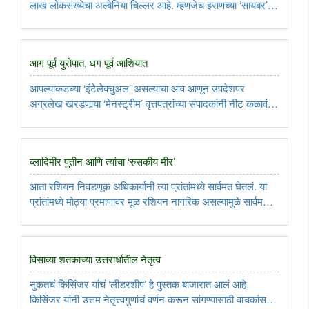
लाख लोकसंख्येचा अल्बेनिया चिल्लर आहे. म्हणजेच इराणच्या ‘सायबर’
हल्ल्याचा हा इशारा अल्बेनियाची पाठिराखी असणार्‍या अमेरिकेला आहे...
आग पूर्व युरोपात, धग पूर्व आशियात
आपल्याकडच्या ‘इंटेलेक्चुअल’ असल्याचा आव आणून उपदेशपर
अग्रलेख खरडणार्‍या ‘मेनस्ट्रीम’ वृत्तपत्रांच्या संपादकांनी नीट कळावं
म्हणून की काय, जपानचे पंतप्रधान किशिदा फुमिओ यांनी अधिक
उघडपणे म्हटलंय, ‘आज उक्रेनमध्ये घडतंय, तेच उद्या पूर्व आशियात घडू
शकतं.’ ..
व्लादिमीर पुतीन आणि त्यांचा ‘रुसकीय मीर’
आता रशियन निवडणूक अधिकार्यांनी त्या प्रांतांमध्ये सार्वमत घेतलं. या
प्रांतांमध्ये मोठ्या प्रमाणावर मूळ रशियन नागरिक असल्यामुळे सार्वमताचा
कौल अर्थातच आमच्या प्रांताचं रशियात विलिनीकरण करण्यात यावं, असा
लागला आहे. हे वेगळं सांगायला नको. म्हणजेच आता ..
विसाव्या शतकाच्या उत्तरार्धातील नेतृत्व
नुकतचं किसिंजर यांचं ‘लीडरशीप’ हे पुस्तक बाजारात आलं आहे.
किसिंजर यांनी उत्तम नेतृत्त्वगुणांचं वर्णन करून सांगण्यासाठी वाचकांसमोर