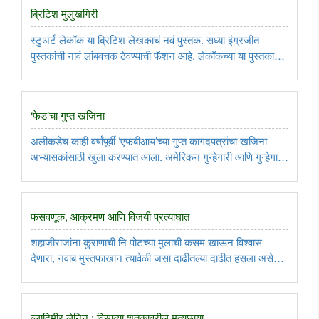
ब्रिटिश मुलुखगिरी
स्टुअर्ट लेकॉक या ब्रिटिश लेखकाचं नवं पुस्तक. सध्या इंग्रजीत
पुस्तकांची नावं लांबवचक ठेवण्याची फॅशन आहे. लेकॉकच्या या पुस्तकाचं
नाव आहे-‘ऑल द कंट्रीज वुई हॅव एव्हर इनव्हेडेड ः अ‍ॅण्ड द फ्यू वुई
नेव्हर गॉट राऊंड टु’. हे नाव म्हणायचे की मालगाडी? संपतच ..
‘फेड’चा गुप्त खजिना
अलीकडेच काही वर्षांपूर्वी ‘एफबीआय’च्या गुप्त कागदपत्रांचा खजिना
अभ्यासकांसाठी खुला करण्यात आला. अमेरिकन गुन्हेगारी आणि गुन्हेगारी
प्रतिबंधक उपाय यांचा तो इतिहासच होता. असंख्य ज्ञात गुन्हेगारी
प्रकरणांमागची सूत्रं आणि अगणित रोखल्या गेलेल्या अज्ञात ..
फसवणूक, आक्रमण आणि विजयी प्रत्याघात
शहाजीराजांना कुराणाची नि पोटच्या मुलाची कसम खाऊन विश्वास
देणारा, नवाब मुस्तफाखान त्यावेळी जसा दाढीतल्या दाढीत हसला असेल;
तसेच हे सगळे राजनैतिक देखावे करताना, पाक पंतप्रधान नवाज शरीफ
गालातल्या गालात आणि पाक सरसेनापती जनरल परवेझ मुशर्रफ
मिशीतल्या ..
व्लादिमीर लेनिन : विसाव्या शतकावरील मृत्युछाया