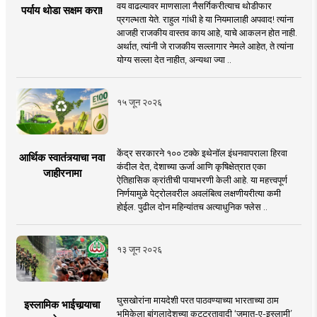
वय वाढल्यावर माणसाला नैसर्गिकरीत्याच थोडीफार
पर्याय थोडा सक्षम करा!
प्रगल्भता येते. राहुल गांधी हे या नियमालाही अपवाद! त्यांना
आजही राजकीय वास्तव काय आहे, याचे आकलन होत नाही.
अर्थात, त्यांनी जे राजकीय सल्लागार नेमले आहेत, ते त्यांना
योग्य सल्ला देत नाहीत, अन्यथा ज्या ..
१५ जून २०२६
केंद्र सरकारने १०० टक्के इथेनॉल इंधनवापराला हिरवा
आर्थिक स्वातंत्र्याचा नवा
कंदील देत, देशाच्या ऊर्जा आणि कृषिक्षेत्रात एका
जाहीरनामा
ऐतिहासिक क्रांतीची पायाभरणी केली आहे. या महत्त्वपूर्ण
निर्णयामुळे पेट्रोलवरील अवलंबित्व लक्षणीयरीत्या कमी
होईल. पुढील दोन महिन्यांतच अत्याधुनिक फ्लेस ..
१३ जून २०२६
घुसखोरांना मायदेशी परत पाठवण्याच्या भारताच्या ठाम
इस्लामिक भाईचार्‍याचा
भूमिकेला बांगलादेशच्या कट्टरतावादी ‘जमात-ए-इस्लामी’