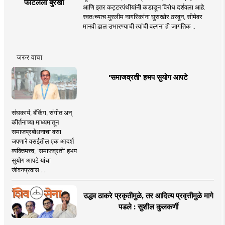
फाटलेला बुरखा
आणि इतर कट्टरपंथीयांनी कडाडून विरोध दर्शवला आहे.
स्वतःच्याच मुस्लीम नागरिकांना घुसखोर ठरवून, सीमेवर
मानवी ढाल उभारण्याची त्यांची वल्गना ही जागतिक ..
जरुर वाचा
'समाजव्रती' हभप सुयोग आपटे
संघकार्य, बँकिंग, संगीत अन्
कीर्तनाच्या माध्यमातून
समाजप्रबोधनाचा वसा
जपणारे वसईतील एक आदर्श
व्यक्तिमत्त्व, 'समाजव्रती' हभप
सुयोग आपटे यांचा
जीवनप्रवास.....
उद्धव ठाकरे प्रकृतीमुळे, तर आदित्य प्रवृत्तीमुळे मागे
पडले : सुशील कुलकर्णी