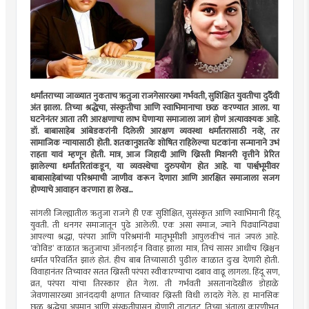
धर्मांतराच्या जाळ्यात नुकताच ऋतुजा राजगेसारख्या गर्भवती, सुशिक्षित युवतीचा दुर्दैवी
अंत झाला. तिच्या श्रद्धेचा, संस्कृतीचा आणि स्वाभिमानाचा छळ करण्यात आला. या
घटनेनंतर आता तरी आरक्षणाचा लाभ घेणार्‍या समाजाला जागं होणं अत्यावश्यक आहे.
डॉ. बाबासाहेब आंबेडकरांनी दिलेली आरक्षण व्यवस्था धर्मांतरासाठी नव्हे, तर
सामाजिक न्यायासाठी होती. शतकानुशतके शोषित राहिलेल्या घटकांना सन्मानाने उभं
राहता यावं म्हणून होती. मात्र, आज जिहादी आणि ख्रिस्ती मिशनरी वृत्तीने प्रेरित
झालेल्या धर्मांतरितांकडून, या व्यवस्थेचा दुरुपयोग होत आहे. या पार्श्वभूमीवर
बाबासाहेबांच्या परिश्रमाची जाणीव करून देणारा आणि आरक्षित समाजाला सजग
होण्याचे आवाहन करणारा हा लेख...
सांगली जिल्ह्यातील ऋतुजा राजगे ही एक सुशिक्षित, सुसंस्कृत आणि स्वाभिमानी हिंदू
युवती. ती धनगर समाजातून पुढे आलेली. एक असा समाज, ज्याने पिढ्यान्पिढ्या
आपल्या श्रद्धा, परंपरा आणि परिश्रमांनी मातृभूमीशी आपुलकीचं नातं जपलं आहे.
‘कोविड’ काळात ऋतुजाचा ऑनलाईन विवाह झाला मात्र, तिचं सासर आधीच ख्रिश्चन
धर्मात परिवर्तित झालं होतं. हीच बाब तिच्यासाठी पुढील काळात दुःख देणारी होती.
विवाहानंतर तिच्यावर सतत ख्रिस्ती परंपरा स्वीकारण्याचा दबाव वाढू लागला. हिंदू सण,
व्रत, परंपरा यांचा तिरस्कार होत गेला. ती गर्भवती असतानादेखील डोहाळे
जेवणासारख्या आनंददायी क्षणात तिच्यावर ख्रिस्ती विधी लादले गेले. हा मानसिक
छळ, श्रद्धेचा अपमान आणि संस्कृतीपासून होणारी ताटातूट, तिच्या अंताला कारणीभूत