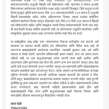
लोकसंख्या केवळ ०.९ टक्के असून, राज्यातील ८६२ समाजघटकांपैकी ८००
समाजघटकांपर्यंत अजूनही ख्रिस्ती धर्म पोहोचलेला नाही. म्हणजेच हे समाज आजही
मिशनर्‍यांच्या धर्मांतराच्या योजनेतील लक्ष्य आहेत. सांगली जिल्ह्यात, जिथे ऋतुजा राजगे
हिच्या मृत्यूचा दुर्दैवी प्रसंग घडला, तिथे २४२ समाजघटकांपैकी २२४ समाज हे अजूनही
ख्रिस्ती प्रभावाबाहेर आहेत. तसेच, अहिल्यानगर जिल्हा, ज्याला राज्यात सर्वाधिक
धर्मांतरण झालेला जिल्हा म्हणून ओळखले जाते, तिथे ३५९ पैकी ३४१ समाज हे ख्रिस्ती
धर्म स्वीकारलेले नाहीत आणि त्यामुळेच त्यांची निवड धर्मांतरणासाठी केली जात आहे.
ही आकडेवारी केवळ धार्मिक प्रसाराची नाही, तर धोरणात्मक पद्धतीने सामाजिक आणि
सांस्कृतिक मुळांवर घातक प्रहार करणार्‍या यंत्रणेचं स्पष्ट चित्र उभं करते.
या पार्श्वभूमीवर आंध्र प्रदेश उच्च न्यायालयाचा निकाल मार्गदर्शक ठरू शकतो. धर्म
बदलला तर सवलत संपली पाहिजे, हेच संविधानिक आणि नैतिक सत्य आहे. ही
संकल्पना बाबासाहेबांनी मांडलेल्या सामाजिक न्यायाशी सुसंगत आहे. धर्म आणि
सवलत हे वेगळे ठेवणे, म्हणजेच संविधानाशी इमान राखणे. आज जर आपण सजग
राहिलो नाही, तर उद्या ऋतुजासारख्या अनेक तरुणी याला बळी जातील आणि
आपल्याला उशीर झाल्यावर प्रश्न पडेल की, आपण काय करू शकतो? म्हणून आता वेळ
आली आहे सजग होण्याची, सजग नागरिक म्हणून उभं राहण्याची आणि बाबासाहेबांच्या
आरक्षण व्यवस्थेचा खरा अर्थ समजून घेऊन, त्याचा अपमान करणार्‍यांविरोधात कणखर
भूमिका घेण्याची. धर्मांतर करूनही जातीच्या नावावर सवलती घेत राहणारे हे लोक
ढोंगी असून, बाबासाहेबांच्या आरक्षणाच्या तत्त्वांचा अवमान करणारे आहेत. अशा दुटप्पी
वृत्तीविरुद्ध आता समाजाने उघडपणे उभं राहिलं पाहिजे. हे खोटं थांबवण्यासाठी प्रत्येक
सजग नागरिकाने, अशा लोकांची माहिती प्रशासनासमोर द्यावी. हीच खरी
बाबासाहेबांप्रति निष्ठा ठरेल आणि ऋतुजासारख्या बळी गेलेल्या निष्पाप आणि
समाजप्रेमी जीवाला समाजाकडून मिळालेला न्यायही ठरेल.
सागर देवरे
९९६७०२०३६४