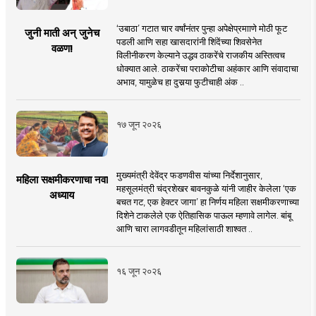
‘उबाठा’ गटात चार वर्षांनंतर पुन्हा अपेक्षेप्रमााणे मोठी फूट
जुनी माती अन् जुनेच
पडली आणि सहा खासदारांनी शिंदेंच्या शिवसेनेत
वळण!
विलीनीकरण केल्याने उद्धव ठाकरेंचे राजकीय अस्तित्वच
धोक्यात आले. ठाकरेंचा पराकोटीचा अहंकार आणि संवादाचा
अभाव, यामुळेच हा दुसर्‍या फुटीचाही अंक ..
१७ जून २०२६
मुख्यमंत्री देवेंद्र फडणवीस यांच्या निर्देशानुसार,
महिला सक्षमीकरणाचा नवा
महसूलमंत्री चंद्रशेखर बावनकुळे यांनी जाहीर केलेला ‘एक
अध्याय
बचत गट, एक हेक्टर जागा’ हा निर्णय महिला सक्षमीकरणाच्या
दिशेने टाकलेले एक ऐतिहासिक पाऊल म्हणावे लागेल. बांबू
आणि चारा लागवडीतून महिलांसाठी शाश्वत ..
१६ जून २०२६