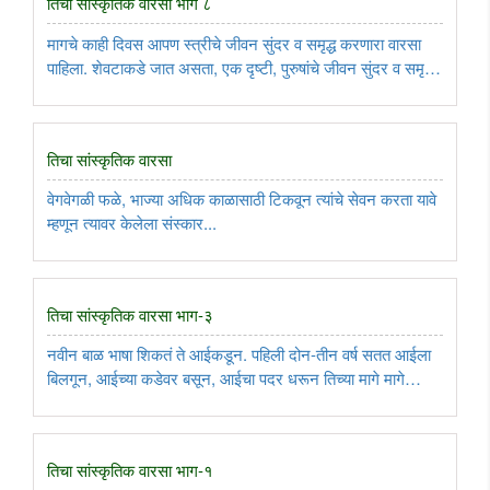
तिचा सांस्कृतिक वारसा भाग ८
मागचे काही दिवस आपण स्त्रीचे जीवन सुंदर व समृद्ध करणारा वारसा
पाहिला. शेवटाकडे जात असता, एक दृष्टी, पुरुषांचे जीवन सुंदर व समृद्ध
करणाऱ्या वारशावर.....
तिचा सांस्कृतिक वारसा
वेगवेगळी फळे, भाज्या अधिक काळासाठी टिकवून त्यांचे सेवन करता यावे
म्हणून त्यावर केलेला संस्कार...
तिचा सांस्कृतिक वारसा भाग-३
नवीन बाळ भाषा शिकतं ते आईकडून. पहिली दोन-तीन वर्ष सतत आईला
बिलगून, आईच्या कडेवर बसून, आईचा पदर धरून तिच्या मागे मागे
हिंडणारं बाळ, आईची भाषा शिकते. सहजच ती त्याची ‘मातृभाषा’ म्हटली
जाते. प्रत्येक बाळाला आईकडून मिळणारा हा सांस्कृतिक वारसा आहे.
एक ..
तिचा सांस्कृतिक वारसा भाग-१