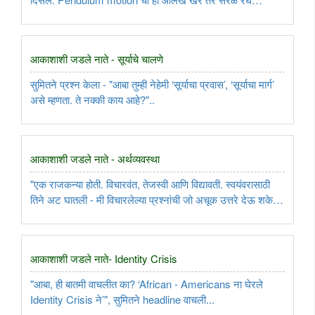
असायला हवी. ती कशी दिसते ते जाणून घेऊयात या लेखातून ..
आकाशाशी जडले नाते - सूर्याचे चालणे
सुमितने प्रश्न केला - "आबा तुम्ही नेहेमी ‘सूर्याचा प्रवास’, ‘सूर्याचा मार्ग’
असे म्हणता. ते नक्की काय आहे?"..
आकाशाशी जडले नाते - अर्थव्यवस्था
"एक राजकन्या होती. विचारवंत, तेजस्वी आणि विद्यावती. स्वयंवरासाठी
तिने अट घातली - मी विचारलेल्या प्रश्नांची जो अचूक उत्तरे देऊ शकेल
त्यालाच मी वरणार!..
आकाशाशी जडले नाते- Identity Crisis
"आबा, ही बातमी वाचलीत का? ‘African - Americans ना घेरले
Identity Crisis ने’", सुमितने headline वाचली...