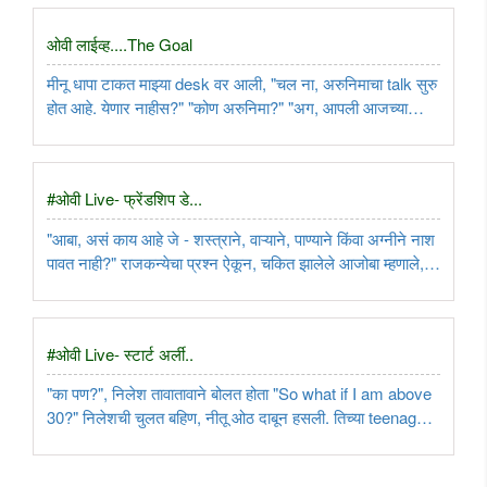
आबांच्या पाया पडत सुमितने विचारले...
ओवी लाईव्ह....The Goal
मीनू धापा टाकत माझ्या desk वर आली, "चल ना, अरुनिमाचा talk सुरु
होत आहे. येणार नाहीस?" "कोण अरुनिमा?" "अग, आपली आजच्या
'Know Your Heros' ची guest speaker, अरुनिमा सिन्हा! कृत्रिम
पायाने Everest सर करणारी पहिली भारतीय महिला." ..
#ओवी Live- फ्रेंडशिप डे...
"आबा, असं काय आहे जे - शस्त्राने, वाऱ्याने, पाण्याने किंवा अग्नीने नाश
पावत नाही?" राजकन्येचा प्रश्न ऐकून, चकित झालेले आजोबा म्हणाले,
"तू? आणि असा गीतेतील प्रश्न विचारात आहेस? सोप्पय उत्तर …
आत्मा!" "चूक! The correct answer is Plastic!" ..
#ओवी Live- स्टार्ट अर्ली..
"का पण?", निलेश तावातावाने बोलत होता "So what if I am above
30?" निलेशची चुलत बहिण, नीतू ओठ दाबून हसली. तिच्या teenager
च्या दृष्टीने "above 30" म्हणजे प्रौढ कि काय म्हणतात ते होत. पण
काही न बोलता बाबाचा आणि निलेश दादाचा संवाद ऐकत होती. ..