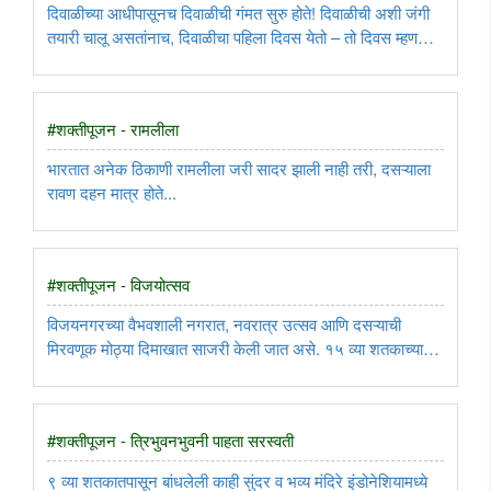
दिवाळीच्या आधीपासूनच दिवाळीची गंमत सुरु होते! दिवाळीची अशी जंगी
तयारी चालू असतांनाच, दिवाळीचा पहिला दिवस येतो – तो दिवस म्हणजे
अश्विन कृष्ण द्वादशीचा...
#शक्तीपूजन - रामलीला
भारतात अनेक ठिकाणी रामलीला जरी सादर झाली नाही तरी, दसऱ्याला
रावण दहन मात्र होते...
#शक्तीपूजन - विजयोत्सव
विजयनगरच्या वैभवशाली नगरात, नवरात्र उत्सव आणि दसऱ्याची
मिरवणूक मोठ्या दिमाखात साजरी केली जात असे. १५ व्या शतकाच्या
सुरवातीला बांधलेल्या हजार राम मंदिरावर दसऱ्याच्या मिरवणुकीची शिल्पे
पाहायला मिळतात...
#शक्तीपूजन - त्रिभुवनभुवनी पाहता सरस्वती
९ व्या शतकातपासून बांधलेली काही सुंदर व भव्य मंदिरे इंडोनेशियामध्ये