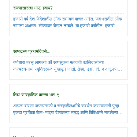
रावणासारखा भाऊ हवाय?
हजारो वर्षं देश-विदेशातील लोक रामायण वाचत आहेत. जगभरातील लोक
रामाला अक्षरश: डोक्यावर घेऊन नाचले. या हजारो वर्षांतील, हजारो
पिढ्यांमधील कुणा विद्वानाने रावण एक आदर्श भाऊ होता, असा प्रचार
केला नाही. पण, सध्या काही विद्वान मात्र ‘रावणासारखा चांगला ..
आषाढस्य प्रथमदिवसे...
वर्षाधारा बरसू लागल्या की आपसुकच महाकवी कालिदासांच्या
काव्यरचनांचा स्मृतिदरवळ सुखावून जातो. तेव्हा, उद्या, दि. २२ जूनपासून
आषाढ मास सुरु होतोय. त्यानिमित्ताने आषाढाच्या या प्रथमदिवशी
कालिदासांच्या पाऊस, विरह आणि मिलनाची भावनिक गुंफण असलेल्या
काव्यपंक्तींचे ..
तिचा सांस्कृतिक वारसा भाग ९
आपला वारसा जपण्यासाठी व संस्कृतीलक्ष्मीचे संवर्धन करण्यासाठी पुन्हा
एकदा प्रतिज्ञा घेऊ- माझ्या देशातल्या समृद्ध आणि विविधतेने नटलेल्या
परंपरांचा मला अभिमान आहे. त्या परंपरांचा पाईक होण्याची पात्रता माझ्या
अंगी यावी म्हणून मी सदैव प्रयत्न करीन...