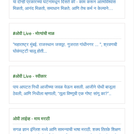
या दोन्ही प्रकारच्या घटनांमधून दिसते की - काम करून आत्मविश्वास
मिळतो, आनंद मिळतो, समाधान मिळते. आणि तेच कर्म न केल्याने
आत्मविश्वास, आनंद आणि समाधान हरवते...
#ओवी Live - मोत्यांची माळ
"महाराष्ट्र मुंबई. राजस्थान जयपूर. गुजरात गांधीनगर ... ", श्रवणची
घोकंपट्टी चालू होती...
#ओवी Live - स्वीकार
पाय आपटत निधी आजीच्या जवळ येऊन बसली. आजीने पोथी बाजूला
ठेवली, आणि निधीला म्हणाली, “तूला विष्णूची एक गोष्ट सांगू का?”..
ओवी लाईव्ह - माय मराठी
सगळ ज्ञान इंग्लिश मध्ये आणि सामन्याची भाषा मराठी. शक्य तितके शिक्षण