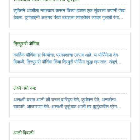
सुमितने आजीला नमस्कार करून तिच्या हातात एक सुंदरसा जपानी पंखा
ठेवला. दुर्गाबाईनी अलगद पंखा उघडला त्याबरोबर त्यावर गुलाबी रंगाची
चेरी फुले उमलली. आणि पूर्ण उघडल्यावर त्याचा एक मोठा गोल झाला.
दुर्गाबाई त्यावरील बारीक नक्षी पाहून हरकून गेल्या, तसे ..
त्रिपुरारी पौर्णिमा
कार्तिक पौर्णिमा हा दिव्यांचा, प्रकाशाचा उत्सव आहे. या पौर्णिमेला देव-
दिवाळी, त्रिपुरारी पौर्णिमा किंवा त्रिपुरी पौर्णिमा सुद्धा म्हणतात. संपूर्ण
भारतात कार्तिकोत्सव कुठे एक दिवस, कुठे ५ दिवस तर कुठे १० दिवस
साजरा केला जातो...
लक्ष्मै नमो नम:
अलक्ष्मी घरात आली की घरात दारिद्र्य येते, कुपोषण येते, अनारोग्य
बळावते, आजारपण येते. अलक्ष्मी कुटुंबात आली तर कुटुंबातील प्रेम
नाहीसे होते. कुटुंबाचे विघटन होते. ..
आली दिवाळी!