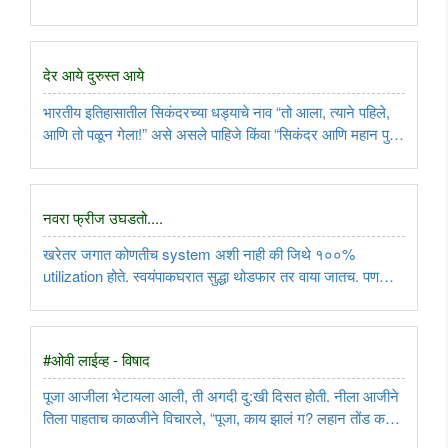
देर आये दुरुस्त आये
भारतीय इतिहासातील सिकंदरच्या धड्याचे नाव “तो आला, त्याने पहिले,
आणि तो पळून गेला!” असे असले पाहिजे किंवा “सिकंदर आणि महान पुरू”
असे असले पाहिजे...
नवरा फ्रीज उघडतो....
खरेतर जगात कोणतीच system अशी नाही की जिथे १००%
utilization होते. स्वयंपाकघरात सुद्धा थोडफार तर वाया जातच. पण
आता cheif auditor समोर काय बोलणार?..
#ओवी लाईव्ह - विषाद
पूजा आजीला भेटायला आली, ती अगदी दु:खी दिसत होती. नीला आजीने
तिला पाहताच काळजीने विचारले, “पूजा, काय झालं ग? लहान तोंड करून
बसलीस ते?”..