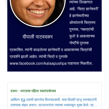
त्यांच्या लिखाणात
आहे. ‘चित्र ज्ञानेश्वरी’
हे ज्ञानेश्वरीच्या
ओव्यांवरचे चित्रमय
पुस्तक, 'नक्षत्रांची
दीपाली पाटवदकर
फुले' हे आकाशाच्या
गोष्टींचे पुस्तक
प्रकाशित. त्यांनी काढलेल्या ज्ञानेश्वरी व आकाशाच्या चित्रांची
प्रदर्शने झाली आहेत. त्यांची चित्रे व पुस्तके
www.facebook.com/kalaapushpa पाहायला मिळतील.
दसरा : भारताचा पहिला स्वातंत्र्योत्सव
आश्विन शुद्ध दशमी म्हणजेच विजयादशमी. याच दिवशी प्रभू रामचंद्रांनी
रावणाचा संहार करून, प्रजाजनांना त्याच्या भयापासून मुक्त केले. प्रभू