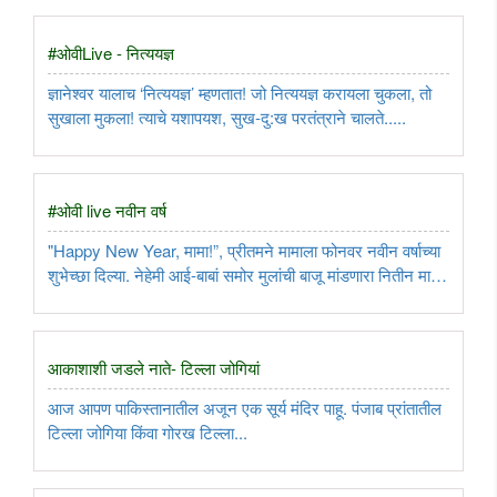
#ओवीLive - नित्ययज्ञ
ज्ञानेश्वर यालाच ‘नित्ययज्ञ’ म्हणतात! जो नित्ययज्ञ करायला चुकला, तो
सुखाला मुकला! त्याचे यशापयश, सुख-दु:ख परतंत्राने चालते.....
#ओवी live नवीन वर्ष
"Happy New Year, मामा!”, प्रीतमने मामाला फोनवर नवीन वर्षाच्या
शुभेच्छा दिल्या. नेहेमी आई-बाबां समोर मुलांची बाजू मांडणारा नितीन मामा,
भाचे मंडळीत लाडका होता...
आकाशाशी जडले नाते- टिल्ला जोगियां
आज आपण पाकिस्तानातील अजून एक सूर्य मंदिर पाहू. पंजाब प्रांतातील
टिल्ला जोगिया किंवा गोरख टिल्ला...