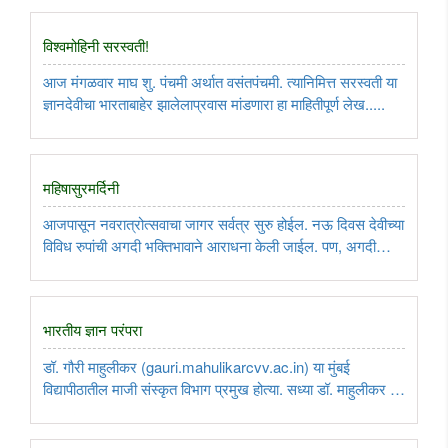
‘सरस्वती लुप्त झाली,’ सारख्या कथा म्हणजे ‘थोतांड’ ..
विश्वमोहिनी सरस्वती!
आज मंगळवार माघ शु. पंचमी अर्थात वसंतपंचमी. त्यानिमित्त सरस्वती या
ज्ञानदेवीचा भारताबाहेर झालेलाप्रवास मांडणारा हा माहितीपूर्ण लेख.....
महिषासुरमर्दिनी
आजपासून नवरात्रोत्सवाचा जागर सर्वत्र सुरु होईल. नऊ दिवस देवीच्या
विविध रुपांची अगदी भक्तिभावाने आराधना केली जाईल. पण, अगदी
पुरातन काळातही देवीच्या विविध रुपांचे शिल्पांत, चित्रात दर्शन होते.
खासकरुन महिषासुर वधाच्या प्रसंगाचे चित्रण अनेक चित्रांत ..
भारतीय ज्ञान परंपरा
डॉ. गौरी माहुलीकर (gauri.mahulikarcvv.ac.in) या मुंबई
विद्यापीठातील माजी संस्कृत विभाग प्रमुख होत्या. सध्या डॉ. माहुलीकर या
चिन्मय विश्वविद्यापीठ, केरळ येथे अधिष्ठाता आहेत. त्यांनी ‘पुराण मंत्र
आणि विधींमध्ये वैदिक घटक’ या विषयात ‘डॉक्टरेट’ मिळविली ..