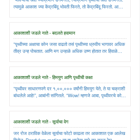
त्यामुळे आकाश ज्या केंद्रबिंदू भोवती फिरते, तो केंद्रबिंदू फिरतो. आणि
मग ध्रुव तारा अढळ रहात नाही. केंद्र बिंदूच्या गोल मार्गावर जो तारा येतो
तो ध्रुव तारा होतो! “म्हणजे वेगवेगळ्या ..
आकाशाशी जडले नाते - बदलते हवामान
“पृथ्वीच्या अक्षाचा कोन जसा वाढतो तसं पृथ्वीच्या ध्रुवीय भागावर अधिक
तीव्र उन्ह पोचतात. आणि मग उन्हाळे अधिक उष्ण होतात तर हिवाळे
अधिक थंड होतात. कोन कमी झाला की उन्हाळ्याची तीव्रता कमी होते,
उन्हाळ्यात ध्रुवीय बर्फाची चादर संपूर्ण वितळत नाही. आणि ..
आकाशाशी जडले नाते - हिमयुग आणि पृथ्वीची कक्षा
“पृथ्वीवर साधारणपणे दर १,००,००० वर्षांनी हिमयुग येते, ते या चक्राशी
बांधलेले आहे!”, आबांनी सांगितले. “Wow! म्हणजे आबा, पृथ्वीवरचे कोणते
प्राणी नामशेष होणार, स्थलांतरे कशी होणार, कोणत्या संस्कृती विकसित
होणार, हे या आकाशातील घटनेवर अवलंबून आहे?!”, ..
आकाशाशी जडले नाते - सूर्याचा वेग
जर रोज ठराविक वेळेला सूर्याचा फोटो काढला तर आकाशात एक आलेख
दिसेल. Pendulum motion चा हा आलेख खरे तर सरळ रेघ