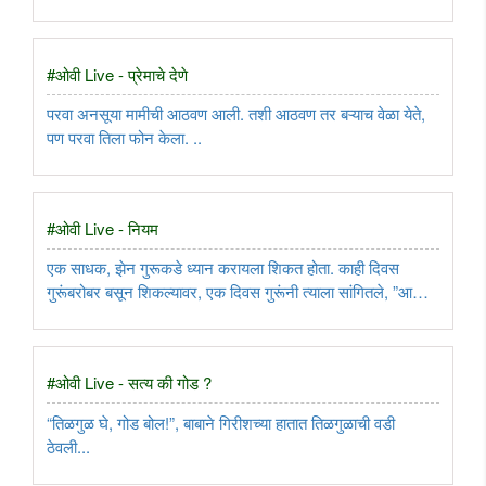
बसला. ..
#ओवी Live - प्रेमाचे देणे
परवा अनसूया मामीची आठवण आली. तशी आठवण तर बऱ्याच वेळा येते,
पण परवा तिला फोन केला. ..
#ओवी Live - नियम
एक साधक, झेन गुरूकडे ध्यान करायला शिकत होता. काही दिवस
गुरूंबरोबर बसून शिकल्यावर, एक दिवस गुरूंनी त्याला सांगितले, ”आता तू
एकांतात ध्यान करायला सुरवात कर.”..
#ओवी Live - सत्य की गोड ?
“तिळगुळ घे, गोड बोल!”, बाबाने गिरीशच्या हातात तिळगुळाची वडी
ठेवली...