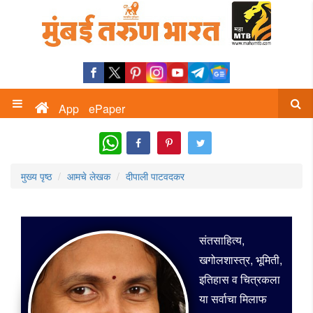
App
ePaper
WhatsApp
मुख्य पृष्ठ
आमचे लेखक
दीपाली पाटवदकर
संतसाहित्य,
खगोलशास्त्र, भूमिती,
इतिहास व चित्रकला
या सर्वाचा मिलाफ