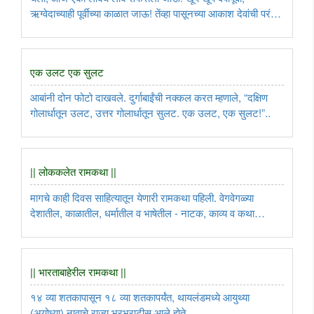
ऋग्वेदाच्याही पूर्वीच्या काळात जाऊ! तेंव्हा पासूनच्या आकाश देवांची परंपरा
पाहू...
एक उलट एक सुलट
आबांनी दोन फोटो दाखवले. दुर्गाबाईंची नक्कल करत म्हणाले, “दक्षिण
गोलार्धातून उलट, उत्तर गोलार्धातून सुलट. एक उलट, एक सुलट!”..
|| लोककलेत रामकथा ||
मागचे काही दिवस साहित्यातून येणारी रामकथा पहिली. वेगवेगळ्या
देशातील, काळातील, धर्मातील व भाषेतील - नाटक, काव्य व कथा
रूपातली रामकथा पहिली. आज रामकथेचा चित्र, शिल्प, नृत्य व नाट्य
अविष्कार...
|| भारताबाहेरील रामकथा ||
१४ व्या शतकापासून १८ व्या शतकापर्यंत, थायलंडमध्ये आयुथ्या
(अयोध्या) नावाचे राज्य भरभराटीस आले होते...