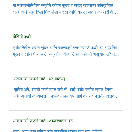
या नवरात्रीनिमित्त स्त्रीचे जीवन सुंदर व समृद्ध करणाऱ्या सांस्कृतिक
वारशाकडे पाहू. तिला मिळालेला वारसा आणि वारसा जतन करणारी ती
यांची आठ रूपे पाहू. ..
योगिनी पृथ्वी
सूर्यमालेतील सर्वात सुंदर आणि चैतन्यपूर्ण ग्रह म्हणजे पृथ्वी! या अप्रतिम
ग्रहाचे दर्शन घेण्यासाठी चंद्रापेक्षा योग्य ठिकाण कोणते असू शकते? तर,
आज चंद्रावरून पृथ्वीचे दर्शन घेऊ ..
आकाशाशी जडले नाते - वंदे मातरम्
“सुमित अरे, शेवटी काही झाले तरी ती ‘आई’ आहे! सर्वात श्रेष्ठ देवता
आहे! अनादी काळापासून, केवळ मानवातच नाही तर सर्व प्राणीमात्रात
आई सारखे दैवत आहे का सांग बरे?”, आबांनी विचारले...
आकाशाशी जडले नाते - आकाशातला बाप
चला, आज एका लांबच लांब सफरीला जाऊ! खूप खूप वर्षांपूर्वी,