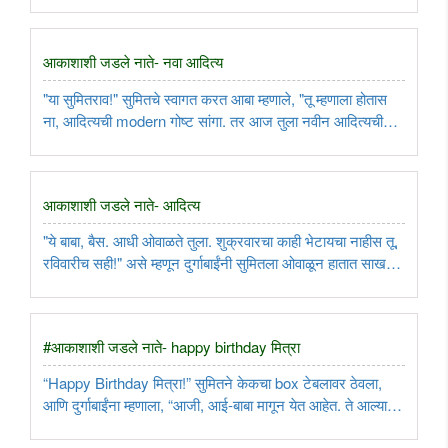
आकाशाशी जडले नाते- नवा आदित्य
"या सुमितराव!" सुमितचे स्वागत करत आबा म्हणाले, "तू म्हणाला होतास
ना, आदित्यची modern गोष्ट सांगा. तर आज तुला नवीन आदित्यची
गोष्ट सांगतो."..
आकाशाशी जडले नाते- आदित्य
"ये बाबा, बैस. आधी ओवाळते तुला. शुक्रवारचा काही भेटायचा नाहीस तू,
रविवारीच सही!" असे म्हणून दुर्गाबाईंनी सुमितला ओवाळून हातात साखर
फुटाणे दिले. फुटाणे खात खात सुमित म्हणाला, "आजी, असे फुटाणे
खाल्ले ना, की लहानपणी तू सांगितलेल्या गोष्टी आठवतात. ..
#आकाशाशी जडले नाते- happy birthday मित्रा
“Happy Birthday मित्रा!” सुमितने केकचा box टेबलावर ठेवला,
आणि दुर्गाबाईंना म्हणाला, “आजी, आई-बाबा मागून येत आहेत. ते आल्यावर
केक कापू.” “शंकरराव, you old boy! आज तुम्ही किती वर्षांचे झालात?"