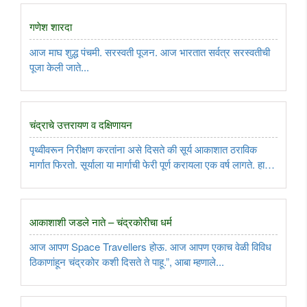
गणेश शारदा
आज माघ शुद्ध पंचमी. सरस्वती पूजन. आज भारतात सर्वत्र सरस्वतीची
पूजा केली जाते...
चंद्राचे उत्तरायण व दक्षिणायन
पृथ्वीवरून निरीक्षण करतांना असे दिसते की सूर्य आकाशात ठराविक
मार्गात फिरतो. सूर्याला या मार्गाची फेरी पूर्ण करायला एक वर्ष लागते. हा
मार्ग पृथ्वीच्या इक्वेटोरियल प्लेनला (Equatorial plane) २३ अंश
कलला आहे...
आकाशाशी जडले नाते – चंद्रकोरीचा धर्म
आज आपण Space Travellers होऊ. आज आपण एकाच वेळी विविध
ठिकाणांहून चंद्रकोर कशी दिसते ते पाहू.”, आबा म्हणाले...