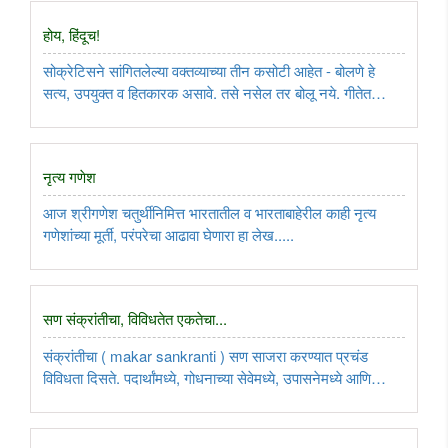
होय, हिंदूच!
सोक्रेटिसने सांगितलेल्या वक्तव्याच्या तीन कसोटी आहेत - बोलणे हे
सत्य, उपयुक्त व हितकारक असावे. तसे नसेल तर बोलू नये. गीतेत
भगवंतानी सांगितले आहे - अनुद्वेगकरं वाक्यं सत्यं प्रियहितं च यत्।
अर्थात, बोलणे हे उद्वेग निर्माण न करणारे, सत्य, प्रिय व ..
नृत्य गणेश
आज श्रीगणेश चतुर्थीनिमित्त भारतातील व भारताबाहेरील काही नृत्य
गणेशांच्या मूर्ती, परंपरेचा आढावा घेणारा हा लेख.....
सण संक्रांतीचा, विविधतेत एकतेचा...
संक्रांतीचा ( makar sankranti ) सण साजरा करण्यात प्रचंड
विविधता दिसते. पदार्थांमध्ये, गोधनाच्या सेवेमध्ये, उपासनेमध्ये आणि
खेळांमध्ये ही विविधता दिसते. असे म्हणता येईल की, या सणाचे तत्त्व एक
आहे - तीळगूळ, गोसेवा आणि सूर्योपासना आणि भारतभर तेच एक ..