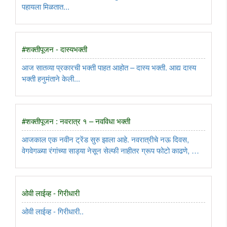
पहायला मिळतात...
#शक्तीपूजन - दास्यभक्ती
आज सातव्या प्रकारची भक्ती पाहत आहोत – दास्य भक्ती. आद्य दास्य
भक्ती हनुमंताने केली...
#शक्तीपूजन : नवरात्र १ – नवविधा भक्ती
आजकाल एक नवीन ट्रेंड सुरु झाला आहे. नवरात्रीचे नऊ दिवस,
वेगवेगळ्या रंगांच्या साड्या नेसून सेल्फी नाहीतर ग्रूप फोटो काढणे, आणि
ते पेपरात छापून आणणे. रोज एक एकेका ठराविक रंगाची साडी नेसणे
वगैरे छानच आहे, कुणाला आवडणार नाही? थोडंस कॉलेजचे दिवस
आठवतात. ..
ओवी लाईव्ह - गिरीधारी
ओवी लाईव्ह - गिरीधारी..