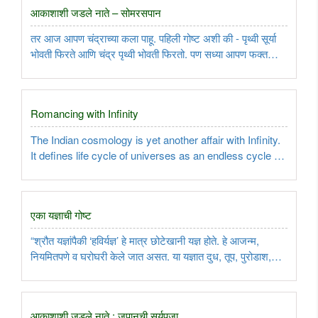
आकाशाशी जडले नाते – सोमरसपान
तर आज आपण चंद्राच्या कला पाहू. पहिली गोष्ट अशी की - पृथ्वी सूर्या
भोवती फिरते आणि चंद्र पृथ्वी भोवती फिरतो. पण सध्या आपण फक्त
चंद्राचे पृथ्वी भोवती फिरणे विचारात घेऊ...
Romancing with Infinity
The Indian cosmology is yet another affair with Infinity.
It defines life cycle of universes as an endless cycle of
creation followed by destruction...
एका यज्ञाची गोष्ट
“श्रौत यज्ञांपैकी ‘हविर्यज्ञ’ हे मात्र छोटेखानी यज्ञ होते. हे आजन्म,
नियमितपणे व घरोघरी केले जात असत. या यज्ञात दुध, तूप, पुरोडाश,
आदी हवी अर्पण करत असत.”, आबा सांगत होते...
आकाशाशी जडले नाते : जपानची सूर्यपूजा