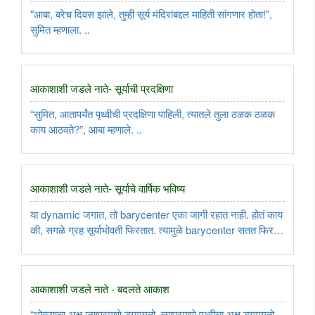
"आबा, बरेच दिवस झाले, तुम्ही सूर्य मंदिरांबद्दल माहिती सांगणार होता!",
सुमित म्हणाला. ..
आकाशाशी जडले नाते- सूर्याची प्रदक्षिणा
“सुमित, आतापर्यंत पृथ्वीची प्रदक्षिणा पाहिली, त्यातले तुला ठळक ठळक
काय आठवते?”, आबा म्हणाले. ..
आकाशाशी जडले नाते- सूर्याचे वार्षिक भविष्य
या dynamic जगात, तो barycenter एका जागी रहात नाही. होतं काय
की, सगळे ग्रह सूर्याभोवती फिरतात. त्यामुळे barycenter सतत फिरत
असतो. कधी गुरु आणि शनी दोन्ही एकाच दिशेला असतील तर
barycenter सूर्याच्या केंद्रापासून खूप दूर जाते. जर गुरु सूर्याच्या एका
..
आकाशाशी जडले नाते - बदलते आकाश
“भोवऱ्याचा अक्ष ज्याप्रमाणे डगमगतो, त्याप्रमाणे पृथ्वीचा अक्ष डगमगतो.