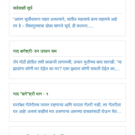
सर्वसाक्षी सूर्य
“आपण सूर्योपासना पाहत असल्याने, यातील महत्वाचे काय पाहायचे आहे
तर हे – विश्वपुरुषाचा डोळा म्हणजे सूर्य, ही कल्पना.....
नाद बागेश्री- वन उपवन सम
रोपं मोठी होतील तशी काळजी लागायची, उपवर मुलीच्या बापा सारखी. “या
झाडांना कोणी घर देईल का घर? एका वृक्षाला कोणी सावली देईल का,
सावली?” असं कुठे कुठे विचारायचं. आणि मग एखाद्या संस्थेकडून होकार
आला की खूप खूप आनंदाने, खूप खूप अभिष्टचिंतून, त्या रोपांना ..
नाद "बागे"श्री भाग - १
घरापेक्षा गॅलेरीतच जास्त राहणाऱ्या आणि घराला गॅलरी नाही, तर गॅलरीला
घर आहे! असचं काहीसं मत असणाऱ्या आमच्या वाचकांसाठी घेऊन येत
आहोत ही नवी लेखमाला 'नाद बागे"श्री.. ..