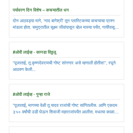
पर्यावरण दिन विशेष – कचऱ्यातील धन
दोन आठवड्या मागे, ‘नाद बागेश्री’ तून प्लास्टिकच्या कचऱ्याचा प्रश्न
मांडला होता. समुद्रातील सूक्ष्म जीवांपासून व्हेल मास्या पर्यंत, गायींपासून
हत्तींपर्यंत आणि पक्ष्यांपासून माणसांपर्यंत सर्वांच्या पोटात जाणारे प्लास्टिक
एक मोठी आरोग्य समस्या होत ..
#ओवी लाईव्ह - कानडा विठ्ठलू
“पूजाताई, तू कृष्णदेवरायची गोष्ट सांगणार असे म्हणाली होतीस!”, रघूने
आठवण केली...
#ओवी लाईव्ह - पुन्हा राजे
“पूजाताई, मागच्या वेळी तू यादव राजांची गोष्ट सांगितलीस. आणि एकदम
३५० वर्षांची उडी घेऊन शिवाजी महाराजांपर्यंत आलीस. मधल्या काळात
काय झाले?”, रघूने विचारले. ..