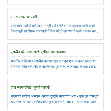
श्री रामाचा पराक्रम सर्वांनाच ठावूक आहे. हा पराक्रम, त्यामागील
भूमिका आणि दसरा म्हणजे विजयादशमी हा स्वातंत्र्यदिन ..
अनंत अपार सरस्वती...
राष्ट्रवादी काँग्रेसचे माजी मंत्री आणि नेते छगन भुजबळ यांनी काही
दिवसांपूर्वी शाळांमध्ये सरस्वती देवीचा फोटो लावण्याची मुळी गरजच काय,
अशा आशयाचे अतिशय वादग्रस्त विधान केले. ऐन नवरात्रोत्सवात
भुजबळांनी केलेल्या या विवादास्पद वक्तव्यावर सर्वच स्तरातून ..
प्राचीन प्रेमकथा आणि प्रेमिकांच्या आणाभाका
भारतीय साहित्यात प्राचीन काळापासून एकाहून एक उत्कृष्ट प्रेमकथा
वाचायला मिळतात. वैदिक साहित्यात, पुराणात, नाटकात, कथांत आणि
काव्यात अनेक तरल प्रेमकथा आल्या आहेत. दि. १४ फेब्रुवारीला
कित्येक वर्षांपासून पाश्चात्य देशांत ‘व्हॅलेंटाईन डे’ साजरा केला ..
ऐका सरस्वतीबाई, तुमची कहाणी...
सरस्वती नदीचा अभ्यास अनेक दृष्टीने महत्त्वाचा आहे - एक तर यामधून
भारताच्या प्राचीन इतिहासाच्या पुनर्रचनेसाठी, वेद व महाभारताचा काळ
निश्चितीसाठी ठोस माहिती मिळत आहे. तसेच प्राचीन ग्रंथांतून दिलेल्या