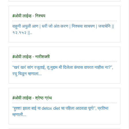
#ओवी लाईव्ह - निश्चय
वाहुनी अपुली आण | धरी जो अंतःकरण | निश्चया साचपण | जयाचेनि ||
१२.१५२ ||..
#ओवी लाईव्ह - नारीशक्ती
“खरं खरं सांग रजूताई, तू मुद्दाम मी दिलेला कंपास वापरत नाहीस ना?”,
रघु चिडून म्हणाला...
#ओवी लाईव्ह - श्रेष्ठ ग्रंथ
“हुश्श! झाला बाई या detox diet चा पहिला आठवडा पूर्ण!”, प्रतिभा
म्हणाली...