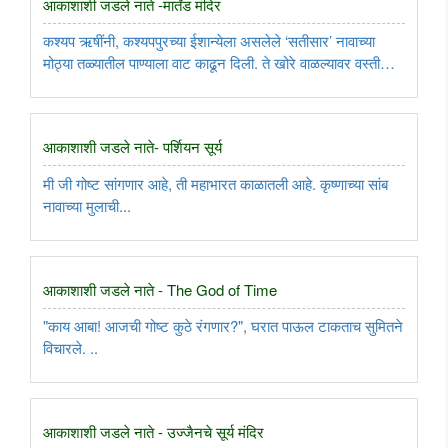
आकाशाशी जडले नाते -मार्तंड मंदिर
कश्यप ऋषींनी, कश्यपपुरच्या ईशान्येला असलेले ‘सतीसार’ नावाच्या
मोठ्या तळ्यातील पाण्याला वाट काढून दिली. ते खोरे वाळल्यावर वस्तीसाठी
योग्य झाले. तो भाग ‘काश्यप मीर’, आज ‘काश्मीर’ म्हणून ओळखला जातो.
..
आकाशाशी जडले नाते- पर्शियन सूर्य
मी जी गोष्ट सांगणार आहे, ती महाभारत काळातली आहे. कृष्णाच्या सांब
नावाच्या मुलाची...
आकाशाशी जडले नाते - The God of Time
"काय आबा! आजची गोष्ट कुठे रंगणार?", घरात पाऊल टाकताच सुमितने
विचारले. ..
आकाशाशी जडले नाते - उज्जैनचे सूर्य मंदिर