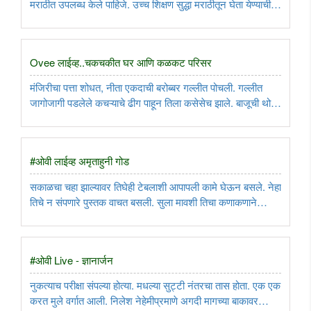
मराठीत उपलब्ध केले पाहिजे. उच्च शिक्षण सुद्धा मराठीतून घेता येण्याची
सोय असली पाहिजे. मराठी ताकदीची भाषा आहे, त्यामध्ये उच्च शिक्षण घेता
येणं खरोखर शक्य आहे...
Ovee लाईव्ह..चकचकीत घर आणि कळकट परिसर
मंजिरीचा पत्ता शोधत, नीता एकदाची बरोब्बर गल्लीत पोचली. गल्लीत
जागोजागी पडलेले कचऱ्याचे ढीग पाहून तिला कसेसेच झाले. बाजूची थोडी
मोकळी जागा जुने सामन, काचा, थर्माकोल, टाकाऊ सामानाने व्यापली
होती. नाक मुरडून नीता मंजिरीच्या सोसायटीत शिरली...
#ओवी लाईव्ह अमृताहुनी गोड
सकाळचा चहा झाल्यावर तिघेही टेबलाशी आपापली कामे घेऊन बसले. नेहा
तिचे न संपणारे पुस्तक वाचत बसली. सुला मावशी तिचा कणाकणाने
वाढणारा स्वेटर विणत बसली. आणि सिद्धार्थ रविवारचे २ -३ पेपर घेऊन
वाचत बसला. टेबलावरचे चहाचे कप कधीच वाळून गेले होते. बिस्किटांचे,
..
#ओवी Live - ज्ञानार्जन
नुकत्याच परीक्षा संपल्या होत्या. मधल्या सुट्टी नंतरचा तास होता. एक एक
करत मुले वर्गात आली. निलेश नेहेमीप्रमाणे अगदी मागच्या बाकावर