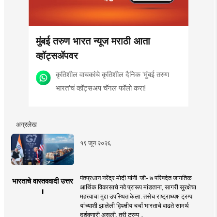
मुंबई तरुण भारत न्यूज मराठी आता
व्हॉट्सॲपवर
कृतिशील वाचकांचे कृतिशील दैनिक 'मुंबई तरुण
भारत'चं व्हॉट्सअप चॅनल फॉलो करा!
अग्रलेख
१९ जून २०२६
पंतप्रधान नरेंद्र मोदी यांनी 'जी- ७ परिषदेत जागतिक
भारताचे वास्तववादी उत्तर
आर्थिक विकासाचे नवे प्रारूप मांडताना, सागरी सुरक्षेचा
!
महत्त्वाचा मुद्दा उपस्थित केला. तसेच राष्ट्राध्यक्ष ट्रम्प
यांच्याशी झालेली द्विपक्षीय चर्चा भारताचे वाढते सामर्थ
दर्शवणारी असली, तरी ट्रम्प ..