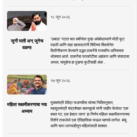
१८ जून २०२६
‘उबाठा’ गटात चार वर्षांनंतर पुन्हा अपेक्षेप्रमााणे मोठी फूट
जुनी माती अन् जुनेच
पडली आणि सहा खासदारांनी शिंदेंच्या शिवसेनेत
वळण!
विलीनीकरण केल्याने उद्धव ठाकरेंचे राजकीय अस्तित्वच
धोक्यात आले. ठाकरेंचा पराकोटीचा अहंकार आणि संवादाचा
अभाव, यामुळेच हा दुसर्‍या फुटीचाही अंक ..
१७ जून २०२६
मुख्यमंत्री देवेंद्र फडणवीस यांच्या निर्देशानुसार,
महिला सक्षमीकरणाचा नवा
महसूलमंत्री चंद्रशेखर बावनकुळे यांनी जाहीर केलेला ‘एक
अध्याय
बचत गट, एक हेक्टर जागा’ हा निर्णय महिला सक्षमीकरणाच्या
दिशेने टाकलेले एक ऐतिहासिक पाऊल म्हणावे लागेल. बांबू
आणि चारा लागवडीतून महिलांसाठी शाश्वत ..