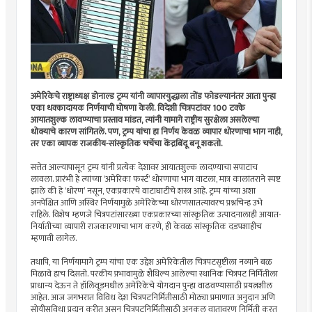
अमेरिकेचे राष्ट्राध्यक्ष डोनाल्ड ट्रम्प यांनी व्यापारयुद्धाला तोंड फोडल्यानंतर आता पुन्हा
एका धक्कादायक निर्णयाची घोषणा केली. विदेशी चित्रपटांवर 100 टक्के
आयातशुल्क लावण्याचा प्रस्ताव मांडत, त्यांनी यामागे राष्ट्रीय सुरक्षेला असलेल्या
धोक्याचे कारण सांगितले. पण, ट्रम्प यांचा हा निर्णय केवळ व्यापार धोरणाचा भाग नाही,
तर एका व्यापक राजकीय-सांस्कृतिक चर्चेचा केंद्रबिंदू बनू शकतो.
सत्तेत आल्यापासून ट्रम्प यांनी प्रत्येक देशावर आयातशुल्क लादण्याचा सपाटाच
लावला. प्रारंभी हे त्यांच्या ‘अमेरिका फर्स्ट’ धोरणाचा भाग वाटला, मात्र कालांतराने स्पष्ट
झाले की हे ‘धोरण’ नसून, एकप्रकारचे वाटाघाटीचे शस्त्र आहे. ट्रम्प यांच्या अशा
अनपेक्षित आणि अस्थिर निर्णयामुळे अमेरिकेच्या धोरणसातत्यावरच प्रश्नचिन्ह उभे
राहिले. विशेष म्हणजे चित्रपटांसारख्या एकप्रकारच्या सांस्कृतिक उत्पादनालाही आयात-
निर्यातीच्या व्यापारी राजकारणाचा भाग करणे, ही केवळ सांस्कृतिक दडपशाहीच
म्हणावी लागेल.
तथापि, या निर्णयामागे ट्रम्प यांचा एक उद्देश अमेरिकेतील चित्रपटसृष्टीला नव्याने बळ
मिळावे हाच दिसतो. परकीय प्रभावामुळे शैथिल्य आलेल्या स्थानिक चित्रपट निर्मितीला
प्राधान्य देऊन ते हॉलिवूडमधील अमेरिकेचे योगदान पुन्हा वाढवण्यासाठी प्रयत्नशील
आहेत. आज जगभरात विविध देश चित्रपटनिर्मितीसाठी मोठ्या प्रमाणात अनुदान अणि
सोयीसुविधा प्रदान करीत असून चित्रपटनिर्मितीसाठी अनुकूल वातावरण निर्मिती करत