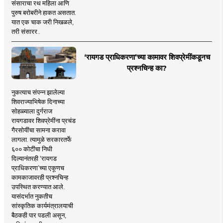
संसाराचा रथ महिला आणि
पुरुष बरोबरीने हाकत असतात.
यात एक चाक जरी निखळले,
तरी संसारर..
‘रायगड प्राधिकरणा’च्या कामावर शिवप्रेमींकडूनच
प्रश्नचिन्ह का?
नुकत्याच संपन्न झालेल्या
शिवराज्याभिषेक दिनाच्या
सोहळ्याला दुर्गराज
रायगडावर शिवप्रेमींना प्रचंड
गैरसोयींचा सामना करावा
लागला. त्यामुळे सरकारतर्फे
६०० कोटींचा निधी
दिल्यानंतरही ‘रायगड
प्राधिकरणा’च्या एकूणच
कामकाजावरही प्रश्नचिन्ह
उपस्थित करण्यात आले.
यासंदर्भात नुकतीच
सांस्कृतिक कार्यमंत्रालयाची
बैठकही पार पडली असून,