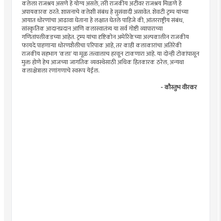
कलेला राजश्रय असणे हे योग्य असले, तरी राजकीय अटीवर राजश्रय मिळणे हे
अपायकारक ठरते. शासनाचे कलेशी संबंध हे सुसंवादी असावेत. शेवटी ट्रम्प यांच्या
आयात धोरणांचा आढावा घेताना हे लक्षात घेतले पाहिजे की, आंतरराष्ट्रीय संबंध,
सांस्कृतिक आदानप्रदान आणि कलास्वातंत्र्य या सर्व गोष्टी व्यापाराच्या
गणितांपलीकडच्या आहेत. ट्रम्प यांचा दृष्टिकोन अमेरिकेच्या अल्पकालीन राजकीय
फायदे पाहणार्‍या धोरणशैलीचा परिपाक आहे, तर काही कलाकारांचा अतिरेकी
राजकीय सहभाग ‘कला’ या मूळ तत्त्वालाच हरवून टाकणारा आहे. या दोन्ही टोकांपासून
मुक्त होणे हेच आजच्या जागतिक व्यवस्थेसाठी अधिक हितकारक ठरेल, अन्यथा
कलाक्षेत्राला रणांगणाचे स्वरूप येईल.
- कौस्तुभ वीरकर