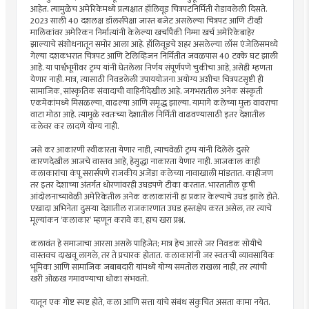
आहेत. त्यामुळेच अमेरिकेमध्ये प्रत्यक्षात हॉलिवूड चित्रपटनिर्मिती रोडावलेली दिसते.
2023 साली 40 दशलक्ष डॉलर्सपेक्षा जास्त बजेट असलेल्या चित्रपट आणि टीव्ही
मालिकांवर अमेरिकन निर्मात्यांनी केलेल्या खर्चापैकी निम्मा खर्च अमेरिकेबाहेर
झाल्याचे संशोधनातून समोर आला आहे. हॉलिवूडचे शहर असलेल्या लॉस एंजेलिसमध्ये
गेल्या दशकभरात चित्रपट आणि टेलिव्हिजन निर्मितीत जवळपास 40 टक्के घट झाली
आहेे. या पार्श्वभूमीवर ट्रम्प यांनी घेतलेला निर्णय संपूर्णपणे चुकीचा आहे, असेही म्हणता
येणार नाही. मात्र, त्यासाठी निवडलेली उपाययोजना अयोग्य अशीच! चित्रपटसृष्टी ही
सामाजिक, सांस्कृतिक संवादाची वाहिनीदेखील आहे. जगभरातील अनेक संस्कृती
एकमेकांमध्ये मिसळल्या, वाढल्या आणि समृद्ध झाल्या. यामागे कलेच्या मुक्त वावराचा
वाटा मोठा आहे. त्यामुळे स्वतःच्या देशातील निर्मिती वाढवण्यासाठी इतर देशातील
कलेवर कर लादणे योग्य नाही.
जसे कर आकारणी स्वीकारता येणार नाही, त्याचवेळी ट्रम्प यांनी दिलेले दुसरे
कारणदेखील आजचे वास्तव आहे, हेसुद्धा नाकारता येणार नाही. आजकाल काही
कलाकारांचा कंपू सरार्सपणे राजकीय अजेंडा कलेच्या नावाखाली मांडतात. काहीजण
तर इतर देशाच्या अंतर्गत धोरणांवरही उघडपणे टीका करतात. भारतातील कृषी
आंदोलनाच्यावेळी अमेरिकेतील अनेक कलाकारांनी हा प्रकार केल्याचे उघड झाले होते.
एखादा अभिनेता दुसर्‍या देशातील राजकारणात उघड हस्तक्षेप करत असेल, तर त्याचे
मूल्यांकन ‘कलाकार’ म्हणून करावे का, हाच खरा प्रश्न.
कलावंत हे समाजाचा आरसा असले पाहिजेत; मात्र हेच आरसे जर निवडक सोयीचे
वास्तवच दाखवू लागले, तर ते प्रचारक होतात. कलाकारांनी जर स्वतःची व्यावसायिक
भूमिका आणि सामाजिक जबाबदारी यांमध्ये योग्य समतोल राखला नाही, तर त्यांची
खरी ओळख गमावण्याचा धोका संभवतो.
यातून एक गोष्ट स्पष्ट होते, कला आणि सत्ता यांचे संबंध संकुचित असता कामा नयेत.