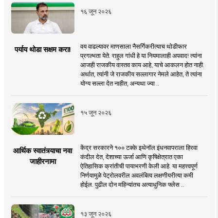
१६ जून २०२६
वय वाढल्यावर माणसाला नैसर्गिकरीत्याच थोडीफार
पर्याय थोडा सक्षम करा!
प्रगल्भता येते. राहुल गांधी हे या नियमालाही अपवाद! त्यांना
आजही राजकीय वास्तव काय आहे, याचे आकलन होत नाही.
अर्थात, त्यांनी जे राजकीय सल्लागार नेमले आहेत, ते त्यांना
योग्य सल्ला देत नाहीत, अन्यथा ज्या ..
१५ जून २०२६
केंद्र सरकारने १०० टक्के इथेनॉल इंधनवापराला हिरवा
आर्थिक स्वातंत्र्याचा नवा
कंदील देत, देशाच्या ऊर्जा आणि कृषिक्षेत्रात एका
जाहीरनामा
ऐतिहासिक क्रांतीची पायाभरणी केली आहे. या महत्त्वपूर्ण
निर्णयामुळे पेट्रोलवरील अवलंबित्व लक्षणीयरीत्या कमी
होईल. पुढील दोन महिन्यांतच अत्याधुनिक फ्लेस ..
१३ जून २०२६