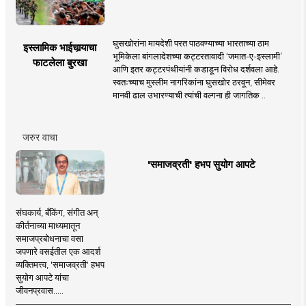
घुसखोरांना मायदेशी परत पाठवण्याच्या भारताच्या ठाम
इस्लामिक भाईचार्‍याचा
भूमिकेला बांगलादेशच्या कट्टरतावादी ‘जमात-ए-इस्लामी’
फाटलेला बुरखा
आणि इतर कट्टरपंथीयांनी कडाडून विरोध दर्शवला आहे.
स्वतःच्याच मुस्लीम नागरिकांना घुसखोर ठरवून, सीमेवर
मानवी ढाल उभारण्याची त्यांची वल्गना ही जागतिक ..
जरुर वाचा
'समाजव्रती' हभप सुयोग आपटे
संघकार्य, बँकिंग, संगीत अन्
कीर्तनाच्या माध्यमातून
समाजप्रबोधनाचा वसा
जपणारे वसईतील एक आदर्श
व्यक्तिमत्त्व, 'समाजव्रती' हभप
सुयोग आपटे यांचा
जीवनप्रवास.....