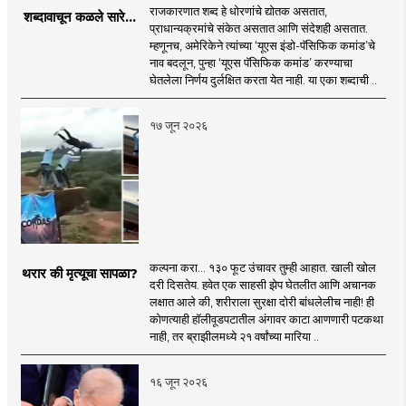
राजकारणात शब्द हे धोरणांचे द्योतक असतात,
शब्दावाचून कळले सारे...
प्राधान्यक्रमांचे संकेत असतात आणि संदेशही असतात.
म्हणूनच, अमेरिकेने त्यांच्या ‘यूएस इंडो-पॅसिफिक कमांड’चे
नाव बदलून, पुन्हा ‘यूएस पॅसिफिक कमांड’ करण्याचा
घेतलेला निर्णय दुर्लक्षित करता येत नाही. या एका शब्दाची ..
१७ जून २०२६
कल्पना करा... १३० फूट उंचावर तुम्ही आहात. खाली खोल
थरार की मृत्यूचा सापळा?
दरी दिसतेय. हवेत एक साहसी झेप घेतलीत आणि अचानक
लक्षात आले की, शरीराला सुरक्षा दोरी बांधलेलीच नाही! ही
कोणत्याही हॉलीवूडपटातील अंगावर काटा आणणारी पटकथा
नाही, तर ब्राझीलमध्ये २१ वर्षांच्या मारिया ..
१६ जून २०२६