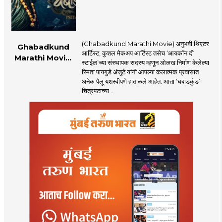
(Ghabadkund Marathi Movie) अनुभवी थिएटर
Ghabadkund
आर्टिस्ट, कुशल मेकअप आर्टिस्ट तसेच ‘आयकॉन दी
Marathi Movie:
स्टाईल’च्या संस्थापक सदस्य म्हणून ओळख निर्माण केलेल्या
‘घबाडकुंड’मध्ये ‘रंगी’ची
स्मिता पायगुडे अंजुटे यांनी आपल्या कलात्मक प्रवासात
एंट्री! स्मिता पायगुडे
अनेक पैलू यशस्वीपणे हाताळले आहेत. आता ‘घबाडकुंड’
अंजुटेचा गूढ अवतार
चित्रपटाच्या ..
पाहून...!