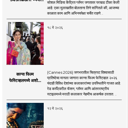
सोशल मिडिया केंद्रित ग्लॅमर जगतावर परखड टीका केली
अभिनेत्री मीनाक्षी
आहे. एका मुलाखतीत बोलताना तिने सांगितले की, आजच्या
शेषाद्रीची सध्याच्या
काळात काम आणि अभिनयपेक्षा चर्चेत राहणे ..
सेलिब्रिटी संस्कृतीवर
जोरदार टीका, नेमकं
१८ मे २०२६
काय म्हणाली?
(Cannes 2026) जगभरातील चित्रपट विश्वासाठी
कान्स फिल्म
प्रतिष्ठेचा मानला जाणारा कान्स फिल्म फेस्टिव्हल २०२६
फेस्टिव्हलमध्ये अशोक
यंदाही विविध देशांच्या कलाकारांच्या उपस्थितीने गाजत आहे.
सराफ आणि निवेदिता
रेड कार्पेटवरील फॅशन, ग्लॅमर आणि आंतरराष्ट्रीय
सराफ यांचा मराठमोळा
स्टाइलमध्ये मराठी कलाकार नेहमीच आकर्षक ठरतात. ..
रेड कार्पेट लूक
१२ मे २०२६