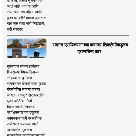
वापरावी, असेही सुचवण्यात
आले आहे. जगाचा आणि
संसाराचा रथ महिला आणि
पुरुष बरोबरीने हाकत असतात.
यात एक चाक जरी निखळले,
तरी संसारर..
‘रायगड प्राधिकरणा’च्या कामावर शिवप्रेमींकडूनच
प्रश्नचिन्ह का?
नुकत्याच संपन्न झालेल्या
शिवराज्याभिषेक दिनाच्या
सोहळ्याला दुर्गराज
रायगडावर शिवप्रेमींना प्रचंड
गैरसोयींचा सामना करावा
लागला. त्यामुळे सरकारतर्फे
६०० कोटींचा निधी
दिल्यानंतरही ‘रायगड
प्राधिकरणा’च्या एकूणच
कामकाजावरही प्रश्नचिन्ह
उपस्थित करण्यात आले.
यासंदर्भात नुकतीच
सांस्कृतिक कार्यमंत्रालयाची