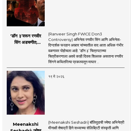
(Ranveer Singh FWICE Don3
‘डॉन ३’वरून रणवीर
Controversy) अभिनेता रणवीर सिंग आणि अभिनेता-
सिंग अडचणीत;
दिग्दर्शक फरहान अख्तर यांच्यातील वाद आता अधिक गंभीर
FWICE ने घेतला मोठा
वळणावर पोहोचला आहे. ‘डॉन ३’ चित्रपटाच्या
निर्णय?
चित्रीकरणाला अवघे काही दिवस शिल्लक असताना रणवीर
सिंगने कथितरित्या प्रकल्पातून माघार ..
१९ मे २०२६
(Meenakshi Seshadri) बॉलिवूडची ज्येष्ठ अभिनेत्री
Meenakshi
मीनाक्षी शेषाद्री हिने सध्याच्या सेलिब्रिटी संस्कृती आणि
Seshadri: ज्येष्ठ