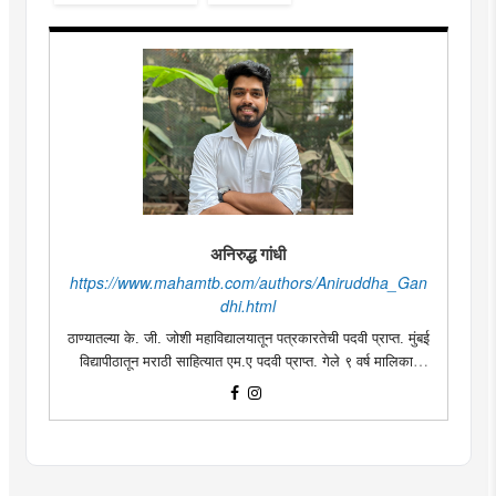
अनिरुद्ध गांधी
https://www.mahamtb.com/authors/Aniruddha_Gan
dhi.html
ठाण्यातल्या के. जी. जोशी महाविद्यालयातून पत्रकारतेची पदवी प्राप्त. मुंबई
विद्यापीठातून मराठी साहित्यात एम.ए पदवी प्राप्त. गेले ९ वर्ष मालिका,
चित्रपट, नाटक यांमधून काम केले. लघुपट, नाटक लिखाणाची आवड.
अभिनय क्षेत्रात राष्ट्रीय पुरस्कार प्राप्त.