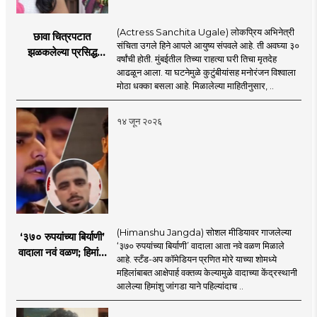
(Actress Sanchita Ugale) लोकप्रिय अभिनेत्री
छावा चित्रपटात
संचिता उगले हिने आपले आयुष्य संपवले आहे. ती अवघ्या ३०
झळकलेल्या प्रसिद्ध
वर्षांची होती. मुंबईतील तिच्या राहत्या घरी तिचा मृतदेह
अभिनेत्रीने आयुष्य
आढळून आला. या घटनेमुळे कुटुंबीयांसह मनोरंजन विश्वाला
संपवलं; मनोरंजन विश्वात
मोठा धक्का बसला आहे. मिळालेल्या माहितीनुसार, ..
हळहळ
१४ जून २०२६
(Himanshu Jangda) सोशल मीडियावर गाजलेल्या
‘३७० रुपयांच्या बिर्याणी’
‘३७० रुपयांच्या बिर्याणी’ वादाला आता नवे वळण मिळाले
वादाला नवं वळण; हिमांशू
आहे. स्टँड-अप कॉमेडियन प्रणित मोरे याच्या शोमध्ये
जांगडाची पहिली
महिलांबाबत आक्षेपार्ह वक्तव्य केल्यामुळे वादाच्या केंद्रस्थानी
प्रतिक्रिया, नेमकं काय
आलेल्या हिमांशु जांगडा याने पहिल्यांदाच ..
म्हणाला?