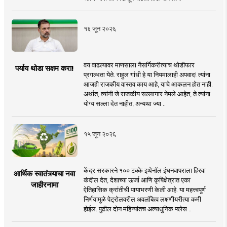
१६ जून २०२६
वय वाढल्यावर माणसाला नैसर्गिकरीत्याच थोडीफार
पर्याय थोडा सक्षम करा!
प्रगल्भता येते. राहुल गांधी हे या नियमालाही अपवाद! त्यांना
आजही राजकीय वास्तव काय आहे, याचे आकलन होत नाही.
अर्थात, त्यांनी जे राजकीय सल्लागार नेमले आहेत, ते त्यांना
योग्य सल्ला देत नाहीत, अन्यथा ज्या ..
१५ जून २०२६
केंद्र सरकारने १०० टक्के इथेनॉल इंधनवापराला हिरवा
आर्थिक स्वातंत्र्याचा नवा
कंदील देत, देशाच्या ऊर्जा आणि कृषिक्षेत्रात एका
जाहीरनामा
ऐतिहासिक क्रांतीची पायाभरणी केली आहे. या महत्त्वपूर्ण
निर्णयामुळे पेट्रोलवरील अवलंबित्व लक्षणीयरीत्या कमी
होईल. पुढील दोन महिन्यांतच अत्याधुनिक फ्लेस ..