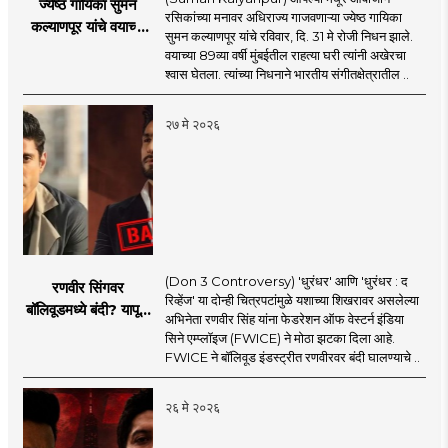
ज्येष्ठ गायिका सुमन
रसिकांच्या मनावर अधिराज्य गाजवणाऱ्या ज्येष्ठ गायिका
कल्याणपूर यांचे वयाच्या
सुमन कल्याणपूर यांचे रविवार, दि. 31 मे रोजी निधन झाले.
८९ व्या वर्षी निधन
वयाच्या 89व्या वर्षी मुंबईतील राहत्या घरी त्यांनी अखेरचा
श्वास घेतला. त्यांच्या निधनाने भारतीय संगीतक्षेत्रातील ..
२७ मे २०२६
(Don 3 Controversy) 'धुरंधर' आणि 'धुरंधर : द
रणवीर सिंगवर
रिव्हेंज' या दोन्ही चित्रपटांमुळे यशाच्या शिखरावर असलेल्या
बॉलिवूडमध्ये बंदी? यापूर्वी
अभिनेता रणवीर सिंह यांना फेडरेशन ऑफ वेस्टर्न इंडिया
कुणाकुणावर आली होती
सिने एम्प्लॉइज (FWICE) ने मोठा झटका दिला आहे.
बंदी?
FWICE ने बॉलिवूड इंडस्ट्रीत रणवीरवर बंदी घालण्याचे ..
२६ मे २०२६