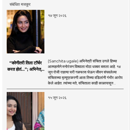
संबंधित मजकूर
१७ जून २०२६
(Sanchita ugale) अभिनेत्री संचिता उगले हिच्या
“कोणीतरी तिला टॉर्चर
आत्महत्येने मनोरंजन विश्वाला मोठा धक्का बसला आहे. १४
करत होतं...”; अभिनेत्री
जून रोजी राहत्या घरी गळफास घेऊन जीवन संपवलेल्या
संचिता उगलेच्या वडिलांचा
संचिताच्या मृत्यूप्रकरणी आता तिच्या वडिलांनी गंभीर आरोप
गंभीर आरोप
केले आहेत. त्यांच्या मते, संचिताला काही काळापासून ..
१५ जून २०२६