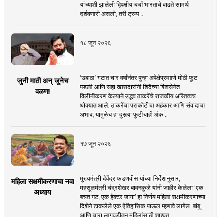
यांच्याशी झालेली द्विपक्षीय चर्चा भारताचे वाढते सामर्थ
दर्शवणारी असली, तरी ट्रम्प ..
१८ जून २०२६
‘उबाठा’ गटात चार वर्षांनंतर पुन्हा अपेक्षेप्रमााणे मोठी फूट
जुनी माती अन् जुनेच
पडली आणि सहा खासदारांनी शिंदेंच्या शिवसेनेत
वळण!
विलीनीकरण केल्याने उद्धव ठाकरेंचे राजकीय अस्तित्वच
धोक्यात आले. ठाकरेंचा पराकोटीचा अहंकार आणि संवादाचा
अभाव, यामुळेच हा दुसर्‍या फुटीचाही अंक ..
१७ जून २०२६
मुख्यमंत्री देवेंद्र फडणवीस यांच्या निर्देशानुसार,
महिला सक्षमीकरणाचा नवा
महसूलमंत्री चंद्रशेखर बावनकुळे यांनी जाहीर केलेला ‘एक
अध्याय
बचत गट, एक हेक्टर जागा’ हा निर्णय महिला सक्षमीकरणाच्या
दिशेने टाकलेले एक ऐतिहासिक पाऊल म्हणावे लागेल. बांबू
आणि चारा लागवडीतून महिलांसाठी शाश्वत ..