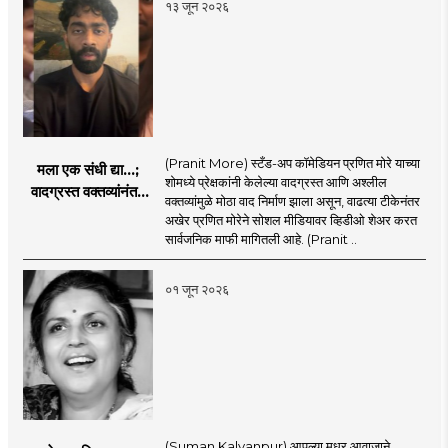
१३ जून २०२६
(Pranit More) स्टँड-अप कॉमेडियन प्रणित मोरे याच्या
मला एक संधी द्या...;
शोमध्ये प्रेक्षकांनी केलेल्या वादग्रस्त आणि अश्लील
वादग्रस्त वक्तव्यांनंतर
वक्तव्यांमुळे मोठा वाद निर्माण झाला असून, वाढत्या टीकेनंतर
प्रणित मोरे बॅकफूटवर,
अखेर प्रणित मोरेने सोशल मीडियावर व्हिडीओ शेअर करत
व्हिडिओमध्ये नेमकं काय
सार्वजनिक माफी मागितली आहे. (Pranit ..
म्हणाला?
०१ जून २०२६
(Suman Kalyanpur) आपल्या मधूर आवाजाने