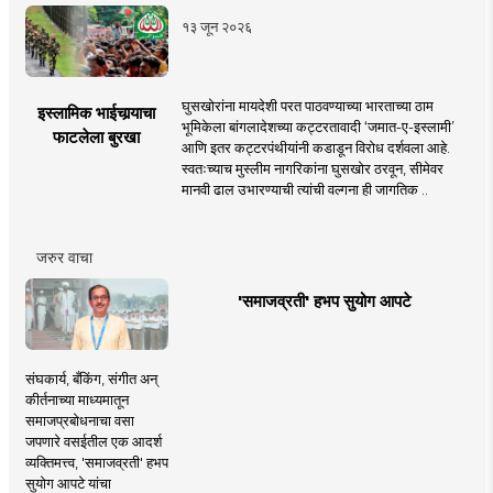
१३ जून २०२६
घुसखोरांना मायदेशी परत पाठवण्याच्या भारताच्या ठाम
इस्लामिक भाईचार्‍याचा
भूमिकेला बांगलादेशच्या कट्टरतावादी ‘जमात-ए-इस्लामी’
फाटलेला बुरखा
आणि इतर कट्टरपंथीयांनी कडाडून विरोध दर्शवला आहे.
स्वतःच्याच मुस्लीम नागरिकांना घुसखोर ठरवून, सीमेवर
मानवी ढाल उभारण्याची त्यांची वल्गना ही जागतिक ..
जरुर वाचा
'समाजव्रती' हभप सुयोग आपटे
संघकार्य, बँकिंग, संगीत अन्
कीर्तनाच्या माध्यमातून
समाजप्रबोधनाचा वसा
जपणारे वसईतील एक आदर्श
व्यक्तिमत्त्व, 'समाजव्रती' हभप
सुयोग आपटे यांचा