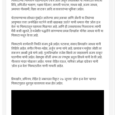
चित्रपटाच्या निमित्ताने पहिल्यांदाच एकत्र आले असून तिघांसोबत या चित्रपटात सयाजी
शिंदे, अभिजीत चव्हाण, नक्षत्रा मेढेकर, सायली फाटक, माधव वझे, अजय जाधव,
अमायरा गोस्वामी, दिशा काटकर आदि कलाकारांच्या भूमिका आहेत.
पोटापाण्याच्या शोधात मुंबईत आलेल्या अमर,अकबर आणि अँथनी या तिघांच्या
आयुष्यात एका अनपेक्षित घटनेने कशी खळबळ उडते? याची धमाल गोष्ट 'ऑल इज
वेल' या चित्रपटातून पहायला मिळणार आहे. आणि ही उलथापालथ निस्तरताना त्यांची
मैत्री कशी खुलते, हे मजेशीर पद्धतीने सांगण्याचा प्रयत्न दिग्दर्शक योगेश जाधव यांनी या
चित्रपटा मधून केला आहे.
चित्रपटाचे कार्यकारी निर्माते संजय ठुबे आहेत. पटकथा, संवाद प्रियदर्शन जाधव यांनी
लिहिले आहेत. संगीत चिनार-महेश, अर्जुन जन्या यांचे आहे. छायांकन मयुरेश जोशी तर
संकलन अथश्री ठुबे यांचे आहे. नृत्यदिग्दर्शक राजेश बिडवे तर साहसदृश्ये अजय ठाकूर
पठाणीया यांची आहेत. वेशभूषा कीर्ती जंगम तर रंगभूषा अतुल शिधये यांनी केली आहे.
गीतकार मंदार चोळकर आहेत. गायक रोहित राऊत, गायिका अपेक्षा दांडेकर यांनी
‘ऑल इज वेल’ चित्रपटातील गाणी गायली आहेत.
प्रियदर्शन, अभिनय, रोहित हे जबरदस्त त्रिकुट २७ जूनला ‘ऑल इज वेल’ म्हणत
चित्रपटगृहात धुडगूस घालायला सज्ज होत आहेत.