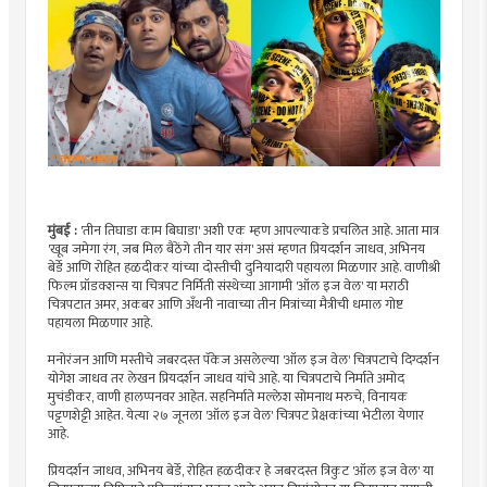
मुंबई :
'तीन तिघाडा काम बिघाडा' अशी एक म्हण आपल्याकडे प्रचलित आहे. आता मात्र
'खूब जमेगा रंग, जब मिल बैठेंगे तीन यार संग' असं म्हणत प्रियदर्शन जाधव, अभिनय
बेर्डे आणि रोहित हळदीकर यांच्या दोस्तीची दुनियादारी पहायला मिळणार आहे. वाणीश्री
फिल्म प्रॉडक्शन्स या चित्रपट निर्मिती संस्थेच्या आगामी 'ऑल इज वेल' या मराठी
चित्रपटात अमर, अकबर आणि अँथनी नावाच्या तीन मित्रांच्या मैत्रीची धमाल गोष्ट
पहायला मिळणार आहे.
मनोरंजन आणि मस्तीचे जबरदस्त पॅकेज असलेल्या 'ऑल इज वेल' चित्रपटाचे दिग्दर्शन
योगेश जाधव तर लेखन प्रियदर्शन जाधव यांचे आहे. या चित्रपटाचे निर्माते अमोद
मुचंडीकर, वाणी हालप्पनवर आहेत. सहनिर्माते मल्लेश सोमनाथ मरुचे, विनायक
पट्टणशेट्टी आहेत. येत्या २७ जूनला 'ऑल इज वेल' चित्रपट प्रेक्षकांच्या भेटीला येणार
आहे.
प्रियदर्शन जाधव, अभिनय बेर्डे, रोहित हळदीकर हे जबरदस्त त्रिकुट 'ऑल इज वेल' या