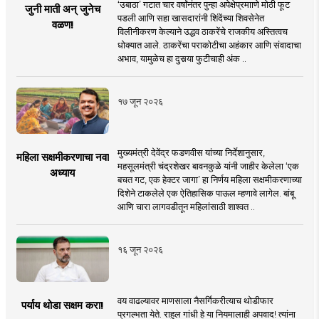
‘उबाठा’ गटात चार वर्षांनंतर पुन्हा अपेक्षेप्रमााणे मोठी फूट
जुनी माती अन् जुनेच
पडली आणि सहा खासदारांनी शिंदेंच्या शिवसेनेत
वळण!
विलीनीकरण केल्याने उद्धव ठाकरेंचे राजकीय अस्तित्वच
धोक्यात आले. ठाकरेंचा पराकोटीचा अहंकार आणि संवादाचा
अभाव, यामुळेच हा दुसर्‍या फुटीचाही अंक ..
१७ जून २०२६
मुख्यमंत्री देवेंद्र फडणवीस यांच्या निर्देशानुसार,
महिला सक्षमीकरणाचा नवा
महसूलमंत्री चंद्रशेखर बावनकुळे यांनी जाहीर केलेला ‘एक
अध्याय
बचत गट, एक हेक्टर जागा’ हा निर्णय महिला सक्षमीकरणाच्या
दिशेने टाकलेले एक ऐतिहासिक पाऊल म्हणावे लागेल. बांबू
आणि चारा लागवडीतून महिलांसाठी शाश्वत ..
१६ जून २०२६
वय वाढल्यावर माणसाला नैसर्गिकरीत्याच थोडीफार
पर्याय थोडा सक्षम करा!
प्रगल्भता येते. राहुल गांधी हे या नियमालाही अपवाद! त्यांना