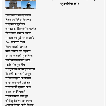
प्रश्नचिन्ह का?
नुकत्याच संपन्न झालेल्या
शिवराज्याभिषेक दिनाच्या
सोहळ्याला दुर्गराज
रायगडावर शिवप्रेमींना प्रचंड
गैरसोयींचा सामना करावा
लागला. त्यामुळे सरकारतर्फे
६०० कोटींचा निधी
दिल्यानंतरही ‘रायगड
प्राधिकरणा’च्या एकूणच
कामकाजावरही प्रश्नचिन्ह
उपस्थित करण्यात आले.
यासंदर्भात नुकतीच
सांस्कृतिक कार्यमंत्रालयाची
बैठकही पार पडली असून,
सचिवांना कृती आराखडा
सादर करण्याचे आदेशही
सरकारतर्फे देण्यात आले
आहेत. त्यानिमित्ताने
रायगडावरील पायाभूत
सोयीसुविधांच्या समस्यांचा
आढावा घेणारा आणि तेथील