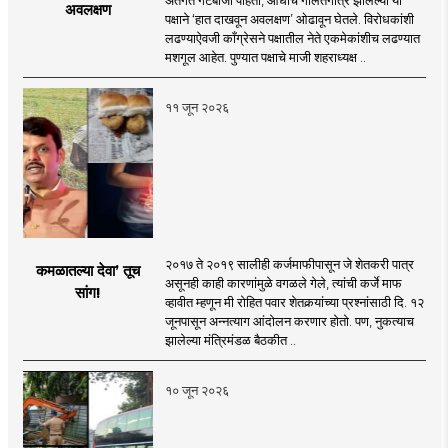
अवलक्षण
पक्षाने ‘हात दाखवून अवलक्षण’ ओढावून घेतले. विरोधकांशी
लढण्याऐवजी काँग्रेसने पक्षातील नेते एकमेकांशीच लढण्यात
मशगूल आहेत. पुण्यात पक्षाचे माजी शहराध्यक्ष ..
११ जून २०२६
२०१७ ते २०१९ सालीही कर्जमाफीपासून जे शेतकरी पात्र
कमळातल्या देवा’ तूच
असूनही काही कारणांमुळे वगळले गेले, त्यांची कर्जे माफ
सांग!
व्हावीत म्हणून मी रोहित पवार शेतकर्‍यांच्या प्रश्नांसाठी दि. १२
जूनपासून अन्नत्याग आंदोलन करणार होतो. पण, नुकत्याच
झालेल्या मंत्रिमंडळ बैठकीत ..
१० जून २०२६