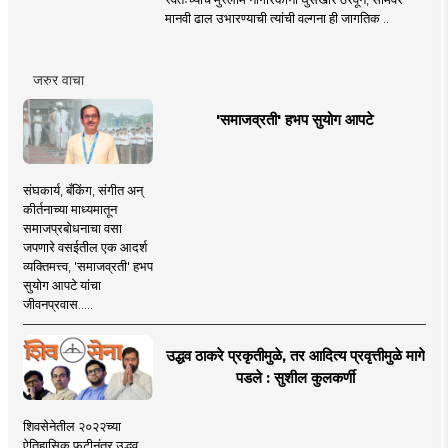
मानवी ढाल उभारण्याची त्यांची वल्गना ही जागतिक ..
जरुर वाचा
'समाजव्रती' हभप सुयोग आपटे
संघकार्य, बँकिंग, संगीत अन्
कीर्तनाच्या माध्यमातून
समाजप्रबोधनाचा वसा
जपणारे वसईतील एक आदर्श
व्यक्तिमत्त्व, 'समाजव्रती' हभप
सुयोग आपटे यांचा
जीवनप्रवास.....
उद्धव ठाकरे प्रकृतीमुळे, तर आदित्य प्रवृत्तीमुळे मागे
पडले : सुशील कुलकर्णी
शिवसेनेतील २०२२च्या
ऐतिहासिक फुटीनंतर उद्धव