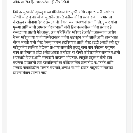
काँग्रेसशासित हिमाचल प्रदेशातही तीच स्थिती.
तिथे तर मुख्यमंत्री सुख्खू यांच्या मंत्रिमंडळातील कृषी आणि पशुपालनमंत्री असलेल्या
चौधरी चंदर कुमार यांच्या मुलानेच आपले वडील काँग्रेस सरकारच्या कारभाराला
कंटाळून राजीनामा देणार असल्याची घोषणा समाजमाध्यमांवरून केली. कुमार यांचा
मुलगा आणि माजी आमदार नीरज भारती यांनी हिमाचलमधील काँग्रेस सरकार हे
दलालांच्या आहारी गेले असून, अशा परिस्थितीत मंत्रिपद हे अर्थहीन असल्याचा आरोप
केला. मंत्रिपुत्राच्या या गौप्यस्फोटानंतर काँग्रेस खडबडून जागी झाली आणि तासाभरात
नीरज भारती यांची पोस्ट फेसबुकवरून हटविण्यात आली. पोस्ट हटली असली तरी खुद्द
मंत्रिपुत्रानेच उपस्थित केलेल्या प्रश्नांच्या सरबत्तीने सुख्खू यांना घाम फोडला. एकूणच
काय तर हिमाचल प्रदेश असेल अथवा कर्नाटक, या दोन्ही काँग्रेसशासित राज्यांत पक्षाची
अवस्थाही बिकट आणि सरकारही वादाच्या भोवर्‍यात. त्यामुळे राहुल गांधींनी ‘हात
बदलेगा हालात’ची स्वप्न दाखविण्यापेक्षा काँग्रेसशासित राज्यांतील पक्षांतर्गत आणि
सरकार पातळीवरील ‘हालात’ बदलावे, अन्यथा पक्षाची ‘हालत’ याहूनही गलितगात्र
झाल्याशिवाय राहणार नाही.