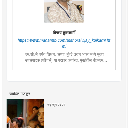
विजय कुलकर्णी
https://www.mahamtb.com/authors/vijay_kulkarni.ht
ml
एम.सी.जे पर्यंत शिक्षण. सध्या ‘मुंबई तरुण भारत’मध्ये मुख्य
उपसंपादक (फीचर्स) या पदावर कार्यरत. मुंबईतील बीएमएम
महाविद्यालयांमध्ये पत्रकारितेतील विषयांसाठी व्हिजिटिंग फॅक्लटी
म्हणून कार्यरत. चालू घडामोडी, सामाजिक विषय, युवा पिढीला आवडेल
असे लेखन आणि वृत्तपत्रातील मांडणी आणि सजावटीमध्ये विशेष रुची
संबंधित मजकूर
१९ जून २०२६