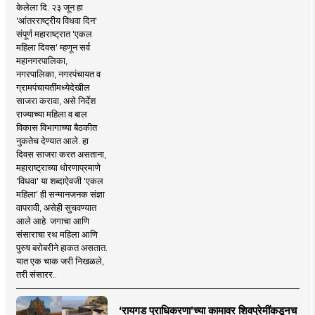
केलेला दि. २३ जून हा
'आंतरराष्ट्रीय विधवा दिन'
संपूर्ण महाराष्ट्रात 'एकल
महिला दिवस' म्हणून सर्व
महानगरपालिका,
नगरपालिका, नगरपंचायत व
ग्रामपंचायतींमध्येदेखील
साजरा करावा, असे निर्देश
राज्याच्या महिला व बाल
विकास विभागाच्या बैठकीत
नुकतेच देण्यात आले. हा
दिवस साजरा करत असताना,
महाराष्ट्राच्या धोरणाप्रमाणे
'विधवा' या शब्दाऐवजी 'एकल
महिला' ही सन्मानजनक संज्ञा
वापरावी, असेही सुचवण्यात
आले आहे. जगाचा आणि
संसाराचा रथ महिला आणि
पुरुष बरोबरीने हाकत असतात.
यात एक चाक जरी निखळले,
तरी संसारर..
‘रायगड प्राधिकरणा’च्या कामावर शिवप्रेमींकडूनच