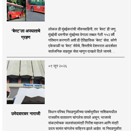
लोकल ही मुंबईकरांची जीवनवाहिनी, तर ‘बेस्ट’ ही जणू
‘बेस्ट’ला अपघाताचे
मुंबईची धमनीच! मुंबईच्या वेगाला तब्बल गेली १५२ वर्षे
ग्रहण
गतिमान करणारी अशी ही ऐतिहासिक ‘बेस्ट’ सेवा. कोणे
एकेकाळी या ‘बेस्ट’ सेवेचे, शिस्तीचे देशभरात आदर्शवत
सार्वजनिक वाहतूक सेवा म्हणून दाखले दिले जायचे. ..
०९ जून २०२६
विधान परिषद निवडणुकीच्या पार्श्वभूमीवर नाशिकमधील
उमेदवारावर नाराजी
राजकीय वातावरण चांगलेच तापले असून, भाजपचे
संकटमोचक जलसंपदामंत्री गिरीश महाजन आणि मंत्री
उदय सामंत चांगलेच सक्रिय झाले आहेत. या निवडणुकीत