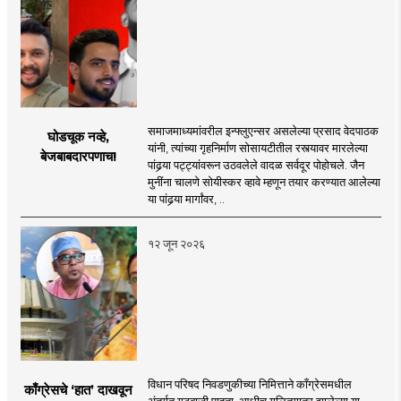
समाजमाध्यमांवरील इन्फ्लुएन्सर असलेल्या प्रसाद वेदपाठक
घोडचूक नव्हे,
यांनी, त्यांच्या गृहनिर्माण सोसायटीतील रस्त्यावर मारलेल्या
बेजबाबदारपणाच!
पांढर्‍या पट्ट्यांवरून उठवलेले वादळ सर्वदूर पोहोचले. जैन
मुनींना चालणे सोयीस्कर व्हावे म्हणून तयार करण्यात आलेल्या
या पांढर्‍या मार्गांवर, ..
१२ जून २०२६
विधान परिषद निवडणुकीच्या निमित्ताने काँग्रेसमधील
काँग्रेसचे ‘हात’ दाखवून
अंतर्गत गटबाजी पाहता, आधीच गलितगात्र झालेल्या या