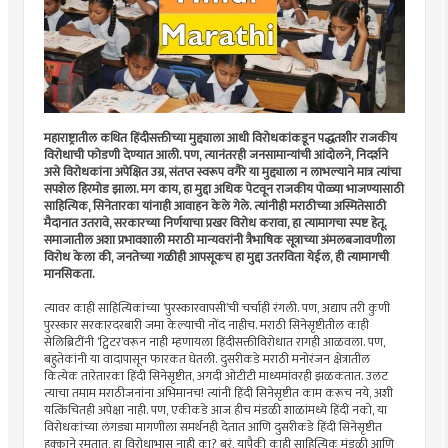
महाराष्ट्रातील कथित हिंदीसक्तीच्या मुद्द्याला आधी विरोधकांकडून पद्धतशीर राजकीय
विरोधाची फोडणी देण्यात आली. पण, त्यानंतरही जनसामान्यांची आंदोलने, निदर्शने
असे विरोधकांना अपेक्षित उग्र, संतप्त स्वरूप वगैरे या मुद्द्याला न लाभल्याने मात्र त्यांचा
सपशेल हिरमोड झाला. मग काय, हा मुद्दा अधिक पेटवून राजकीय पोळ्या भाजण्यासाठी
साहित्यिक, सिनेतारका यांनाही आवाहन केले गेले. त्यांनीही मराठीच्या अस्मितेसाठी
मैदानात उतरावे, सरकारच्या निर्णयाचा प्रखर विरोध करावा, हा त्यामागचा स्पष्ट हेतू.
समाजातील अशा प्रभावशाली मराठी मान्यवरांनी त्रैभाषिक सूत्राच्या अंमलबजावणीला
विरोध केला की, जनतेच्या गळीही आपसूकच हा मुद्दा उतरविता येईल, ही त्यामागची
मानसिकता.
त्यावर काही साहित्यिकांच्या ‘पुरस्कारवापसी’ची चर्चाही रंगली. पण, अद्याप तरी कुणी
पुरस्कार सरकारदरबारी जमा केल्याची नोंद नाहीच. मराठी सिनेसृष्टीतील काही
सेलिब्रिटींनी ‘ट्विटर’वरून नाही म्हणायला हिंदीसक्तीविरोधात रागही आळवला. पण,
बहुतेकांनी या वादापासून फारकत घेतली. दुसरीकडे मराठी मनोरंजन क्षेत्रातील
कित्येक तारेतारका हिंदी सिनेसृष्टीत, अगदी ओटीटी माध्यमांवरही झळकतात. उलट
त्याचा तमाम मराठीजनांना अभिमानच! त्यांनी हिंदी सिनेसृष्टीत काम करूच नये, अशी
यत्किंचितही अपेक्षा नाही. पण, एकीकडे आज हीच मंडळी शाळांमध्ये हिंदी नको, या
विरोधकांच्या लंगड्या मागणीला समर्थनही देतात आणि दुसरीकडे हिंदी सिनेसृष्टीत
हक्काने रमतात, हा विरोधाभास नाही का? बरं, यापैकी काही साहित्यिक मंडळी आणि