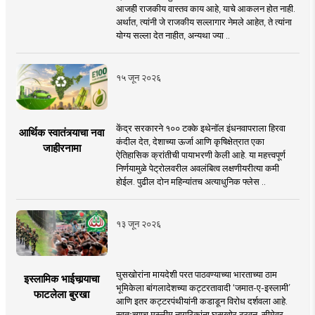
आजही राजकीय वास्तव काय आहे, याचे आकलन होत नाही.
अर्थात, त्यांनी जे राजकीय सल्लागार नेमले आहेत, ते त्यांना
योग्य सल्ला देत नाहीत, अन्यथा ज्या ..
१५ जून २०२६
केंद्र सरकारने १०० टक्के इथेनॉल इंधनवापराला हिरवा
आर्थिक स्वातंत्र्याचा नवा
कंदील देत, देशाच्या ऊर्जा आणि कृषिक्षेत्रात एका
जाहीरनामा
ऐतिहासिक क्रांतीची पायाभरणी केली आहे. या महत्त्वपूर्ण
निर्णयामुळे पेट्रोलवरील अवलंबित्व लक्षणीयरीत्या कमी
होईल. पुढील दोन महिन्यांतच अत्याधुनिक फ्लेस ..
१३ जून २०२६
घुसखोरांना मायदेशी परत पाठवण्याच्या भारताच्या ठाम
इस्लामिक भाईचार्‍याचा
भूमिकेला बांगलादेशच्या कट्टरतावादी ‘जमात-ए-इस्लामी’
फाटलेला बुरखा
आणि इतर कट्टरपंथीयांनी कडाडून विरोध दर्शवला आहे.
स्वतःच्याच मुस्लीम नागरिकांना घुसखोर ठरवून, सीमेवर