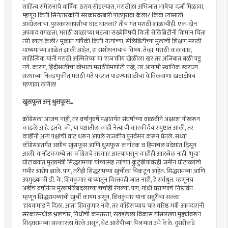
साहित्य संमेलनाचे वार्षिक ठराव सोडल्यास, मराठीला अभिजात भाषेचा दर्जा मिळावा,
म्हणून किती सिनेतारकांनी सरकारदरबारी पाठपुरावा केला? किंवा त्यासाठी
आंदोलनांचा, पुरस्कारवापसीचा घाट घातला? तीच गत मराठी शाळांचीही. एक-दोन
अपवाद वगळता, मराठी शाळांच्या घटत्या संख्येविषयी किती सेलिब्रिटींनी किमान चिंता
तरी व्यक्त केली? मुळात यांपैकी किती नेत्यांच्या, सेलिब्रिटींच्या मुलांची शिक्षणं मराठी
माध्यमांच्या शाळेत झाली आहेत, हा संशोधनाचाच विषय. तेव्हा, मराठी कलाकार,
साहित्यिक यांनी मराठी अस्मितेच्या या ‘राज’कीय खेळीला खरं तर अजिबात बळी पडू
नये. कारण, हिंदीसक्तीचा बोभाटा मराठीप्रेमापोटी नव्हे, तर आगामी स्थानिक स्वराज्य
संस्थांच्या निवडणुकीत मराठी मते पदरात पाडण्यासाठीचा केविलवाणा खटाटोपच
म्हणावा लागेल!
खुसफूस अन् धुसफूस...
क्रॉग्रेसला आजच नाही, तर वर्षानुवर्षे पक्षांतर्गत संघर्षाच्या वाळवीने अक्षरशः पोखरून
काढले आहे. इतके की, या पक्षातील काही नेत्यांची कारकीर्दच संपुष्टात आली, तर
काहींनी अन्य पक्षांची वाट धरून आपले राजकीय पुनर्वसन करून घेतले. सध्या
काँग्रेसअंतर्गत अशीच खुसफूस आणि धुसफूस कर्नाटक व हिमाचल प्रदेशात दिसून
आली. कर्नाटकमध्ये तर काँग्रेसचे सरकार आल्यापासून काहीही आलबेल नाही. ‘मुदा’
घोटाळ्यात मुख्यमंत्री सिद्धरामय्या यांच्यासह त्यांच्या कुटुंबीयांवरही जमीन घोटाळ्याचे
गंभीर आरोप झाले. पण, तरीही सिद्धरामय्या खुर्चीला चिकटून आहेत. सिद्धरामय्या आणि
उपमुख्यमंत्री डी. के. शिवकुमार यांच्यातून विस्तवही जात नाही, हे सर्वश्रुत. म्हणूनच
अडीच वर्षांनंतर मुख्यमंत्रिबदलाच्या चर्चाही रंगल्या. पण, गांधी घराण्याचे निष्ठावंत
म्हणून सिद्धरामय्यांची खुर्ची कायम असून, शिवकुमार यांना सबुरीचा सल्ला
‘हायकमांड’ने दिला. आता शिवकुमार नव्हे, तर काँग्रेसच्याच चार वरिष्ठ मंत्री-आमदारांनी
सरकारमधील भ्रष्टाचार, निधीची कमतरता, रखडलेला विकास यांसारख्या मुद्द्यांवरून
सिद्घरामय्या सरकारला घेरले असून, थेट आरोपीच्या पिंजर्‍यात उभे केले. दुसरीकडे