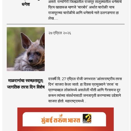
असते. रत्नागिरी जिल्ह्यातील राजापूर तालुक्यातील धनेशाचे
धनेश
प्रिय खाद्यफळ म्हणजे ‌‘चारबोरं‌’ अर्थात चारोळी! याच
राजापूरच्या चारोळीचे आणि धनेशाचे नाते उलगडणारा हा
लेख.....
२७ एप्रिल २०२६
दरवर्षी दि. 27 एप्रिल रोजी जगभरात ‌‘आंतरराष्ट्रीय तरस
माळरानांचा स्वच्छतादूत;
दिन‌’ साजरा केला जातो. हा दिवस प्रामुख्याने ‌‘तरस‌’ या
जागतिक तरस दिन विशेष
प्राण्याबद्दल लोकांमध्ये असलेली भीती आणि गैरसमज दूर
करून त्यांच्या संवर्धनासाठी जनजागृती करण्याच्या उद्देशाने
साजरा होतो. महाराष्ट्रामध्ये ..