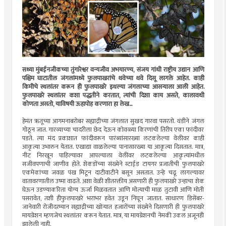
सध्या मुंबईनजीकच्या तुंगारेश्वर वन्यजीव अभयारण्य, संजय गांधी राष्ट्रीय उद्यान आणि
पश्चिम घाटातील जंगलांमध्ये फुलपाखरांचे थवेच्या थवे दिसू लागले आहेत. काही
किमीचे स्थलांतर करून ही फुलपाखरे इथल्या जंगलाच्या आसर्‍याला आली आहेत.
फुलपाखरे स्थलांतर कशा पद्धतीने करतात, त्यांची दिशा काय असते, कालावधी
कोणता असतो, याविषयी ऊहापोह करणारा हा लेख...
हेमंत ऋतूच्या आगमनाबरोबर सह्याद्रीच्या जंगलात सुखद गारवा पसरतो. थंडीने जंगल
गोठून जात. गारव्याच्या चादरीला छेद देऊन कोवळ्या किरणांची तिरीप एका फांदीवर
पडते. त्या मंद प्रकाशात फांदीवरून पारंब्यांसारख्या लटकलेल्या वेलीवर काही
आकृत्या उभारुन येतात. एखाद्या वाळलेल्या पानासारख्या या आकृत्या दिसतात. मात्र,
नीट निरखून पाहिल्यावर आपल्याला वेलींवर लटकलेल्या आकृत्यांमधील
सजीवपणाची जाणीव होते. शेकडोंच्या संख्येने स्टाईड टायगर प्रजातीची फुलपाखरे
एकमेकांच्या जवळ पंख मिटून दाटीवाटीने बसून असतात. उन्हे चढू लागल्यावर
वातावरणातील उष्मा वाढते. अशा वेळी शीतरक्तीय असणारी ही फुलपाखरे उन्हाचा शेक
घेऊन उडण्याकरिता योग्य ऊर्जा मिळवतात आणि मोत्याची माळ तुटावी आणि मोती
पसरावेत, तशी हीफुलपाखरे भराभर हवेत उडून निघून जातात. साधारण डिसेंबर-
जानेवारी रोजीदरम्यान सह्याद्रीच्या खोर्‍यात हजारोंच्या संख्येने दिसणारी ही फुलपाखरे
मायग्रेशन म्हणजेच स्थलांतर करून येतात. मात्र, या मायग्रेशनची नेमकी उकल अजूनही
झालेली नाही.