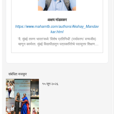
अक्षय मांडवकर
https://www.mahamtb.com/authors/Akshay_Mandav
kar.html
'दै. मुंबई तरुण भारत'मध्ये 'विशेष प्रतिनिधी' (पर्यावरण/ वन्यजीव)
म्हणून कार्यरत. मुंबई विद्यापीठातून पत्रकारितेचे पदव्युत्तर शिक्षण.
गेल्या तीन वर्षांपासून पत्रकारिता क्षेत्रात कार्यरत. पर्यावरण आणि
वन्यजीव क्षेत्राची आवड असल्याने त्यासंबंधीच्या वृत्तांकनामध्ये विशेष
रस. महाराष्ट्रातील महत्वाच्या वन्यजीव संवर्धन आणि संशोधन कार्यात
सहभाग. भारतीय शास्त्रीय नृत्यशैलीतील 'कथ्थक' नृत्यात विशेष
प्राविण्य. देशातील महत्वाच्या शास्त्रीय नृत्य महोत्सव आणि
संबंधित मजकूर
नृत्यविषयक टेलिव्हिजन मालिकांमध्ये सादरीकरण.
१५ जून २०२६