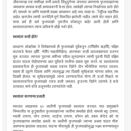
जीवनकाळ एक वर्षापेक्षा कमी असतो. सिंधुदुर्गच्या जंगलात जमणार्‍या फुलपाखरांच्या
जमावाचा अभ्यास काही अभ्यासकांनी केला होता. त्यावेळी त्यांच्या निदर्शनास आले होते
की, यामध्ये नर आणि माद्यांची संख्या समसमान आहे. मात्र, माद्या या ीर्शुीरश्र वळरिेीश
आहेत. म्हणजेच त्यांची जननेंद्रिये पूर्ण विकसित झालेली नाहीत. त्यांचे पोट लहान होते,
याचा अर्थ ही सर्व फुलपाखरे नुकतीच कोशातून बाहेर आली होती आणि
स्थलांतरादरम्यान त्यांना अधिकचे ओझे नको होते.
स्थलांतर कधी होते?
साधारण ऑक्टोबर ते डिसेंबरमध्ये ही फुलपाखरे पूर्वेकडून (एरीींशीप ॠहरीीं) पश्चिम
घाटाकडे येतात (झेीीं -चेपीेेप चळसीरींळेप). आल्यावर काही आठवड्यांनंतर प्रजनन
सुरू करतात. त्यानंतर पुढच्या वर्षीच्या एप्रिल-जूनदरम्यान त्यांची पुढची पिढी पश्चिम
घाटात पाऊस पोहोचायच्या आत पूर्वेकडे परतीचा प्रवास सुरू करते. या स्थलांतराचा
प्रवासाकरिता ही फुलपाखरे सहसा एकाच दिशेने दोन भौगोलिक भागात उडतात.
सहसा ही उड्डाणे दिवसा आणि त्यातसुद्धा ज्या दिवशी सूर्यप्रकाश चांगला असेल, त्या
दिवशी होतात. या सूर्यप्रकाशामुळे त्यांना उडण्याकरिता योग्य ती ऊर्जा मिळते. या
स्थलांतराकरिता फुलपाखरे एकत्र कशी जमतात, कुठल्या दिशेने उडायचे. हे कसे
ठरवतात, याचे कोडे अजूनपर्यंत उलगडलेले नाही.
स्थलांतर करणार्‍या प्रजाती
भारतात जवळपास ६० जातीची फुलपाखरे स्थलांतर करतात. यात प्रामुख्याने
निंम्फालीड या कुटुंबातील फुलपाखरांच्या जातींचा समावेश होतो. यामध्ये ब्लू टायगर,
ग्लासी टायगर, प्लेन टायगर, स्टाईप्ड टायगर, कॉमन क्रो, डबल बॅन्डेड क्रो या
फुलपाखरांचा समावेश असतो. या जातीची फुलपाखरे ज्यांच्या अळ्या पांढरा चीक
असणार्‍या झाडांवर वाढतात. पांढर्‍या चीकामुळे ही फुलपाखरेसुद्धा भक्ष्य बनण्यापासून