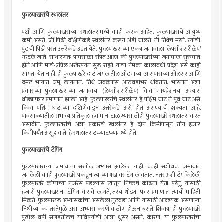
फुलपाखरांचे स्थलांतर
पक्षी आणि फुलपाखरांच्या स्थलांतरामध्ये काही फरक आहेत. फुलपाखरांचे आयुष्य
कमी असते, जी पिढी दक्षिणेकडे स्थलांतर करून अंडी घालते, ती तिथेच मरते. त्यांची
पुढची पिढी परत उत्तरेकडे उडत येते. फुलपाखरांच्या एकत्र जमावाला ‘लेपसीशसरींळेप’
म्हटले जाते. साधारणतः पावसाळा संपत आला की फुलपाखरांच्या जमावाला सुरुवात
होते आणि मार्च-एप्रिल अखेरपर्यंत सुरू राहते. याचा नेमका कालावधी, प्रदेश असे काही
सांगता येत नाही. ही फुलपाखरे दाट जंगलातील ओढ्याच्या आसपासच्या ओलसर आणि
दमट भागात जमू लागतात. तिथे जवळपास आठवडाभर थांबतात. भारतात अशा
प्रकारच्या फुलपाखरांच्या जमावाचा (लेपसीशसरींळेप) किंवा मायग्रेशनचा अभ्यास
थोड्याफार प्रमाणात झाला आहे. फुलपाखरांचे स्थलांतर हे पश्चिम घाट ते पूर्व घाट असे
किंवा पश्चिम घाटाच्या दक्षिणेकडून उत्तरेकडे असे होत असण्याची शक्यता आहे.
पावसाळ्यातील संभाव्य प्रतिकूल हवामान टाळण्यासाठीही फुलपाखरे स्थलांतर करत
असावीत. फुलपाखरांचे अशा प्रकारचे स्थलांतर हे दोन किमीपासून तीन हजार
किमीपर्यंत असू शकते. हे स्थलांतर टप्प्याटप्प्यांमध्ये होते.
फुलपाखरांचे टॅगिंग
फुलपाखरांच्या जमावाचा सखोल अभ्यास झालेला नाही. काही संशोधक जमावात
जमलेली काही फुलपाखरे पकडून त्यांच्या पंखावर टॅग लावतात. नंतर अशी टॅग केलेली
फुलपाखरे कोणाच्या नजरेस पडल्यास त्यातून निष्कर्ष काढता येतो. परंतु, यासाठी
हजारो फुलपाखरांना टॅगिंग करावे लागते, तरच थोड्या-फार प्रमाणात त्याची माहिती
मिळते. फुलपाखरू अभ्यासकांचा असलेला तुटवडा आणि यासाठी आवश्यक असणार्‍या
निधीच्या कमतरतेमुळे असा अभ्यास करणे कठीण होऊन बसते. शिवाय, ही फुलपाखरे
पुढील वर्षी सापडतीलच याविषयीची आशा धुसर असते. कारण, या फुलपाखरांचा