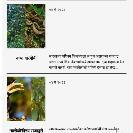
०४ मे २०२६
भारताच्या पश्चिम किनाऱ्याला लागून असणाऱ्या घनदाट
कथा गारंबीची
जंगलांमध्ये किंवा देवरायांमध्ये आढळणारी एक महाकाय वेल
म्हणजे गारंबी. याच महावेलीची माहिती देणारा हा लेख.....
०४ मे २०२६
खाद्यफळाच्या उपलब्धतेवर धनेश पक्ष्यांची वीण अवलंबून
‘चारोळी‌’प्रिय राजापुरी