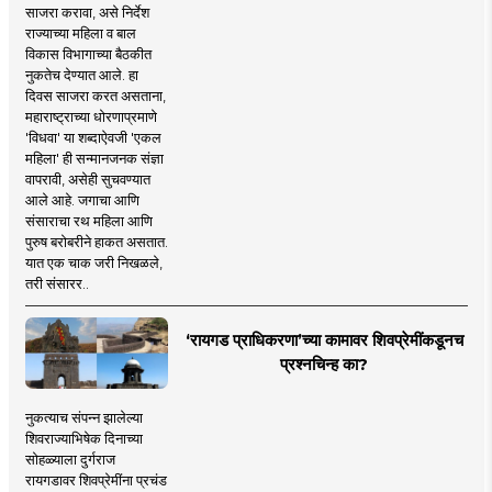
साजरा करावा, असे निर्देश
राज्याच्या महिला व बाल
विकास विभागाच्या बैठकीत
नुकतेच देण्यात आले. हा
दिवस साजरा करत असताना,
महाराष्ट्राच्या धोरणाप्रमाणे
'विधवा' या शब्दाऐवजी 'एकल
महिला' ही सन्मानजनक संज्ञा
वापरावी, असेही सुचवण्यात
आले आहे. जगाचा आणि
संसाराचा रथ महिला आणि
पुरुष बरोबरीने हाकत असतात.
यात एक चाक जरी निखळले,
तरी संसारर..
‘रायगड प्राधिकरणा’च्या कामावर शिवप्रेमींकडूनच
प्रश्नचिन्ह का?
नुकत्याच संपन्न झालेल्या
शिवराज्याभिषेक दिनाच्या
सोहळ्याला दुर्गराज
रायगडावर शिवप्रेमींना प्रचंड