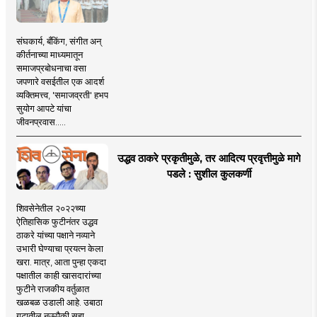
संघकार्य, बँकिंग, संगीत अन्
कीर्तनाच्या माध्यमातून
समाजप्रबोधनाचा वसा
जपणारे वसईतील एक आदर्श
व्यक्तिमत्त्व, 'समाजव्रती' हभप
सुयोग आपटे यांचा
जीवनप्रवास.....
उद्धव ठाकरे प्रकृतीमुळे, तर आदित्य प्रवृत्तीमुळे मागे
पडले : सुशील कुलकर्णी
शिवसेनेतील २०२२च्या
ऐतिहासिक फुटीनंतर उद्धव
ठाकरे यांच्या पक्षाने नव्याने
उभारी घेण्याचा प्रयत्न केला
खरा. मात्र, आता पुन्हा एकदा
पक्षातील काही खासदारांच्या
फुटीने राजकीय वर्तुळात
खळबळ उडाली आहे. उबाठा
गटातील नऊपैकी सहा