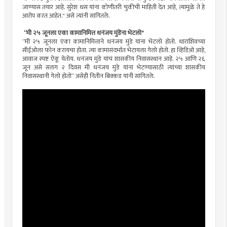
जाण्यास तयार आहे. सुरेश धस यांना कोणीतरी चुकीची माहिती देत आहे, त्यामुळे ते हे
आरोप करत आहेत." असे त्यांनी सांगितले.
“मी २५ जूनला एका कामानिमित्त धनंजय मुंडेंना भेटलाे"
“मी २५ जूनला एका कामानिमित्ताने धनंजय मुंडे यांना भेटलो होतो. धाराशिवच्या
सीईओला फोन करायचा होता. त्या कामासंदर्भात भेटायला गेलो होतो. हा व्हिडिओ आहे,
आवाज स्पष्ट ऐकू येतोय. धनंजय मुंडे यांचं शासकीय निवासस्थान आहे. २५ आणि २६
जून असे सलग २ दिवस मी धनंजय मुंडे यांना भेटण्यासाठी त्यांच्या शासकीय
निवासस्थानी गेलो होतो” असेही नितीन बिक्कड यांनी सांगितले.