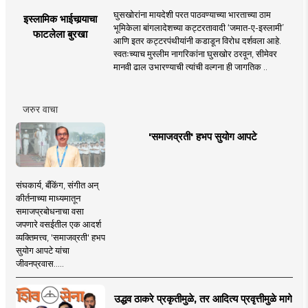
घुसखोरांना मायदेशी परत पाठवण्याच्या भारताच्या ठाम
इस्लामिक भाईचार्‍याचा
भूमिकेला बांगलादेशच्या कट्टरतावादी ‘जमात-ए-इस्लामी’
फाटलेला बुरखा
आणि इतर कट्टरपंथीयांनी कडाडून विरोध दर्शवला आहे.
स्वतःच्याच मुस्लीम नागरिकांना घुसखोर ठरवून, सीमेवर
मानवी ढाल उभारण्याची त्यांची वल्गना ही जागतिक ..
जरुर वाचा
'समाजव्रती' हभप सुयोग आपटे
संघकार्य, बँकिंग, संगीत अन्
कीर्तनाच्या माध्यमातून
समाजप्रबोधनाचा वसा
जपणारे वसईतील एक आदर्श
व्यक्तिमत्त्व, 'समाजव्रती' हभप
सुयोग आपटे यांचा
जीवनप्रवास.....
उद्धव ठाकरे प्रकृतीमुळे, तर आदित्य प्रवृत्तीमुळे मागे