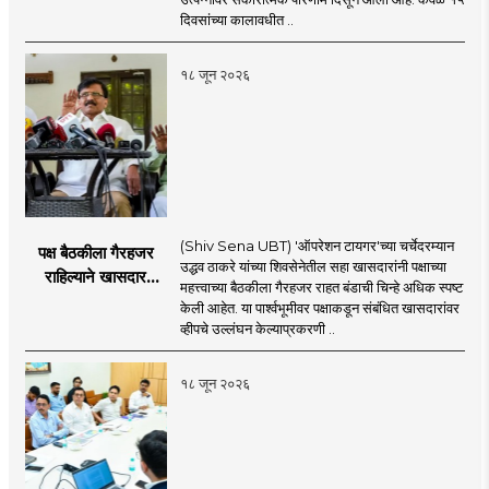
दिवसांच्या कालावधीत ..
१८ जून २०२६
(Shiv Sena UBT) 'ऑपरेशन टायगर'च्या चर्चेदरम्यान
पक्ष बैठकीला गैरहजर
उद्धव ठाकरे यांच्या शिवसेनेतील सहा खासदारांनी पक्षाच्या
राहिल्याने खासदार
महत्त्वाच्या बैठकीला गैरहजर राहत बंडाची चिन्हे अधिक स्पष्ट
अपात्र ठरू शकतात का?
केली आहेत. या पार्श्वभूमीवर पक्षाकडून संबंधित खासदारांवर
व्हीप आणि कायदा नेमकं
व्हीपचे उल्लंघन केल्याप्रकरणी ..
काय सांगतो?
१८ जून २०२६