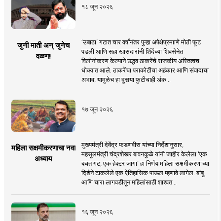
१८ जून २०२६
‘उबाठा’ गटात चार वर्षांनंतर पुन्हा अपेक्षेप्रमााणे मोठी फूट
जुनी माती अन् जुनेच
पडली आणि सहा खासदारांनी शिंदेंच्या शिवसेनेत
वळण!
विलीनीकरण केल्याने उद्धव ठाकरेंचे राजकीय अस्तित्वच
धोक्यात आले. ठाकरेंचा पराकोटीचा अहंकार आणि संवादाचा
अभाव, यामुळेच हा दुसर्‍या फुटीचाही अंक ..
१७ जून २०२६
मुख्यमंत्री देवेंद्र फडणवीस यांच्या निर्देशानुसार,
महिला सक्षमीकरणाचा नवा
महसूलमंत्री चंद्रशेखर बावनकुळे यांनी जाहीर केलेला ‘एक
अध्याय
बचत गट, एक हेक्टर जागा’ हा निर्णय महिला सक्षमीकरणाच्या
दिशेने टाकलेले एक ऐतिहासिक पाऊल म्हणावे लागेल. बांबू
आणि चारा लागवडीतून महिलांसाठी शाश्वत ..
१६ जून २०२६