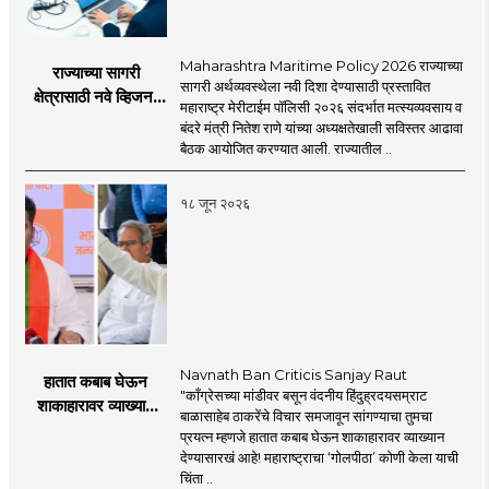
Maharashtra Maritime Policy 2026 राज्याच्या
राज्याच्या सागरी
सागरी अर्थव्यवस्थेला नवी दिशा देण्यासाठी प्रस्तावित
क्षेत्रासाठी नवे व्हिजन;
महाराष्ट्र मेरीटाईम पॉलिसी २०२६ संदर्भात मत्स्यव्यवसाय व
'महाराष्ट्र मेरीटाईम
बंदरे मंत्री नितेश राणे यांच्या अध्यक्षतेखाली सविस्तर आढावा
पॉलिसी २०२६'चा
बैठक आयोजित करण्यात आली. राज्यातील ..
प्रस्ताव
१८ जून २०२६
Navnath Ban Criticis Sanjay Raut
हातात कबाब घेऊन
"काँग्रेसच्या मांडीवर बसून वंदनीय हिंदुह्रदयसम्राट
शाकाहारावर व्याख्यान
बाळासाहेब ठाकरेंचे विचार समजावून सांगण्याचा तुमचा
देण्यासारखा राऊत यांचा
प्रयत्न म्हणजे हातात कबाब घेऊन शाकाहारावर व्याख्यान
प्रयत्न - नवनाथ बन
देण्यासारखं आहे! महाराष्ट्राचा ‘गोलपीठा’ कोणी केला याची
चिंता ..