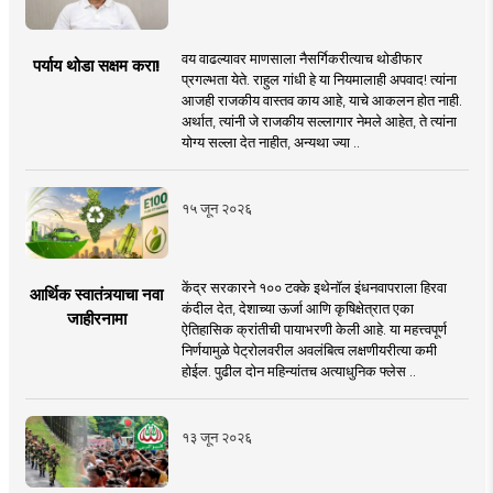
वय वाढल्यावर माणसाला नैसर्गिकरीत्याच थोडीफार
पर्याय थोडा सक्षम करा!
प्रगल्भता येते. राहुल गांधी हे या नियमालाही अपवाद! त्यांना
आजही राजकीय वास्तव काय आहे, याचे आकलन होत नाही.
अर्थात, त्यांनी जे राजकीय सल्लागार नेमले आहेत, ते त्यांना
योग्य सल्ला देत नाहीत, अन्यथा ज्या ..
१५ जून २०२६
केंद्र सरकारने १०० टक्के इथेनॉल इंधनवापराला हिरवा
आर्थिक स्वातंत्र्याचा नवा
कंदील देत, देशाच्या ऊर्जा आणि कृषिक्षेत्रात एका
जाहीरनामा
ऐतिहासिक क्रांतीची पायाभरणी केली आहे. या महत्त्वपूर्ण
निर्णयामुळे पेट्रोलवरील अवलंबित्व लक्षणीयरीत्या कमी
होईल. पुढील दोन महिन्यांतच अत्याधुनिक फ्लेस ..
१३ जून २०२६