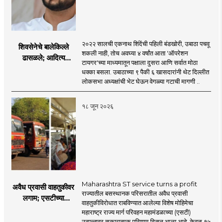
२०२२ सालची एकनाथ शिंदेंची पहिली बंडखोरी, उबाठा पचवू
शिवसेनेचे बालेकिल्ले
शकली नाही, तोच अवघ्या ४ वर्षांत आता 'ऑपरेशन
ढासळले; आदित्य
टायगर'च्या माध्यमातून पक्षाला दुसरा आणि सर्वात मोठा
ठाकरेंच्या नेतृत्वावरच
धक्का बसला. उबाठाच्या ९ पैकी ६ खासदारांनी थेट दिल्लीत
प्रश्नचिन्ह? ठाकरे ब्रँड
लोकसभा अध्यक्षांची भेट घेऊन वेगळ्या गटाची मागणी ..
नेमका कुठे चुकला?
१८ जून २०२६
Maharashtra ST service turns a profit
अवैध प्रवासी वाहतुकीवर
राज्यातील बसस्थानक परिसरातील अवैध प्रवासी
लगाम; एसटीच्या
वाहतुकीविरोधात राबविण्यात आलेल्या विशेष मोहिमेचा
उत्पन्नात १५ दिवसांत
महाराष्ट्र राज्य मार्ग परिवहन महामंडळाच्या (एसटी)
४३.८३ कोटींची वाढ!
उत्पन्नावर सकारात्मक परिणाम दिसून आला आहे. केवळ १५