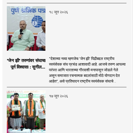
१८ जून २०२६
"देशाच्या नव्या म्हणजेच 'जेन झी' पिढीबद्दल राष्ट्रीय
'जेन झी' तरुणांवर संघाचा
स्वयंसेवक संघ प्रचंड आशावादी आहे. आजचे तरुण आपल्या
पूर्ण विश्वास! : सुनील
परंपरा आणि भारताच्या गौरवाशी मनापासून जोडले गेले
आंबेकर
असून समाजात रचनात्मक बदलांसाठी मोठे योगदान देत
आहेत", असे प्रतिपादन राष्ट्रीय स्वयंसेवक संघाचे ..
१७ जून २०२६