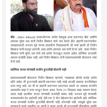
बीड :
(Nitin Bikkad) मस्साजोगच्या संतोष देशमुख हत्या प्रकरणात बीड आष्टीचे
आमदार सुरेश धस यांनी नितीन बिक्कड यांचे नाव घेतले होते. खंडणी प्रकरणातील
व्यवहारासाठी धनंजय मुंडे यांच्या शासकीय निवासस्थानी जी चर्चा झाली ती नितीन
बिक्कड यांनी घडवून आणली, असा आरोप आमदार धस यांनी केला आहे . यावर नितीन
बिक्कड यांनी सुरेश धस यांचे सर्व आरोप फेटाळून लावले आहेत. वाल्मिक कराडशी
आपला काहीही संबंध नाही, असे नितीन बिक्कड यांनी प्रसारमाध्यमांशी बोलताना स्पष्ट
केले आहे.
वाल्मिक कराड यांच्यांशी कधीच कुठलीही बोलणी नाही
प्रसारमाध्यमांशी बोलताना नितीन बिक्कड म्हणाले, "माझ्यावर होणारे सगळे आरोप
खोटे आहेत. मी कुठल्याही खंडणी प्रकरणात नाही. माझे आजही आवादा कंपनीसोबत
काम चालू आहे. जर मी या खंडणी प्रकरणात प्रकरणात असतो तर आवादा कंपनीने
आतापर्यंत माझं ते काम काढून घेतलं असतं. गेल्या २५ दिवसांत माझं नावपण घेतलं
असतं. माझे वाल्मीक कराड यांच्यांशी कसलेही संबंध नाही. धनंजय मुंडे यांच्याशी
कामासंदर्भात भेट झालेली आहे, तेही एक ते दोन वेळेसच भेट झालेली आहे. वाल्मिक
कराड यांच्यांशी कधीच कुठलीही बोलणी नाही, कॉल्सही नाही. त्यामुळे सुरेश धस
यांच्याकडे पुरावे असतील तर त्यांनी ते सादर करावे. मी कुठल्याही चौकशीला सामोरे