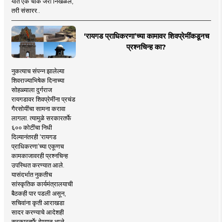
यात एक चाक जरी निखळले,
तरी संसारर..
‘रायगड प्राधिकरणा’च्या कामावर शिवप्रेमींकडूनच
प्रश्नचिन्ह का?
नुकत्याच संपन्न झालेल्या
शिवराज्याभिषेक दिनाच्या
सोहळ्याला दुर्गराज
रायगडावर शिवप्रेमींना प्रचंड
गैरसोयींचा सामना करावा
लागला. त्यामुळे सरकारतर्फे
६०० कोटींचा निधी
दिल्यानंतरही ‘रायगड
प्राधिकरणा’च्या एकूणच
कामकाजावरही प्रश्नचिन्ह
उपस्थित करण्यात आले.
यासंदर्भात नुकतीच
सांस्कृतिक कार्यमंत्रालयाची
बैठकही पार पडली असून,
सचिवांना कृती आराखडा
सादर करण्याचे आदेशही
सरकारतर्फे देण्यात आले