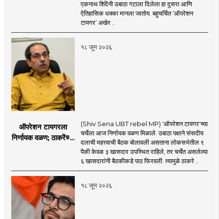
करण्यात सपशेल अपयशी!
एकनाथ शिंदेंनी उबाठा गटाला दिलेला हा दुसरा आणि
सहा खासदारांनंतर
ऐतिहासिक धक्का मानला जातोय. बहुचर्चित ‘ऑपरेशन
आमदारांसह नगरसेवकही
टायगर’ अखेर ..
शिंदेंकडे जाण्याच्या चर्चा
सुरू
१८ जून २०२६
(Shiv Sena UBT rebel MP) 'ऑपरेशन टायगर'च्या
ऑपरेशन टायगरला
चर्चेला आज निर्णायक वळण मिळाले. उबाठा पक्षाने संसदीय
निर्णायक वळण; ठाकरेंच्या
दलाची महत्त्वाची बैठक बोलावली असताना लोकसभेतील ९
बैठकीला ६ खासदार
पैकी केवळ ३ खासदार उपस्थित राहिले, तर चर्चेत असलेल्या
गैरहजर, थेट शिंदे सेनेत
६ खासदारांनी बैठकीकडे पाठ फिरवली. त्यामुळे ठाकरे ..
विलीन होण्याचा प्रस्ताव?
१८ जून २०२६