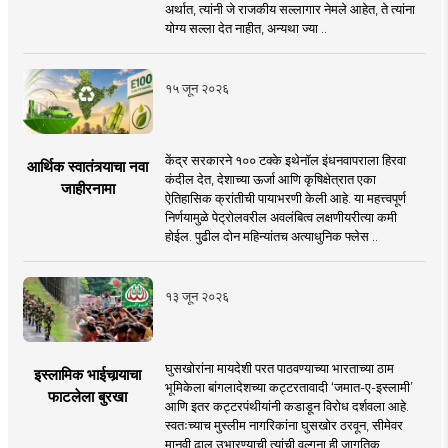
अर्थात, त्यांनी जे राजकीय सल्लागार नेमले आहेत, ते त्यांना
योग्य सल्ला देत नाहीत, अन्यथा ज्या ..
१५ जून २०२६
केंद्र सरकारने १०० टक्के इथेनॉल इंधनवापराला हिरवा
आर्थिक स्वातंत्र्याचा नवा
कंदील देत, देशाच्या ऊर्जा आणि कृषिक्षेत्रात एका
जाहीरनामा
ऐतिहासिक क्रांतीची पायाभरणी केली आहे. या महत्त्वपूर्ण
निर्णयामुळे पेट्रोलवरील अवलंबित्व लक्षणीयरीत्या कमी
होईल. पुढील दोन महिन्यांतच अत्याधुनिक फ्लेस ..
१३ जून २०२६
घुसखोरांना मायदेशी परत पाठवण्याच्या भारताच्या ठाम
इस्लामिक भाईचार्‍याचा
भूमिकेला बांगलादेशच्या कट्टरतावादी ‘जमात-ए-इस्लामी’
फाटलेला बुरखा
आणि इतर कट्टरपंथीयांनी कडाडून विरोध दर्शवला आहे.
स्वतःच्याच मुस्लीम नागरिकांना घुसखोर ठरवून, सीमेवर
मानवी ढाल उभारण्याची त्यांची वल्गना ही जागतिक ..