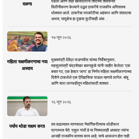
पडली आणि सहा खासदारांनी शिंदेंच्या शिवसेनेत
वळण!
विलीनीकरण केल्याने उद्धव ठाकरेंचे राजकीय अस्तित्वच
धोक्यात आले. ठाकरेंचा पराकोटीचा अहंकार आणि संवादाचा
अभाव, यामुळेच हा दुसर्‍या फुटीचाही अंक ..
१७ जून २०२६
मुख्यमंत्री देवेंद्र फडणवीस यांच्या निर्देशानुसार,
महिला सक्षमीकरणाचा नवा
महसूलमंत्री चंद्रशेखर बावनकुळे यांनी जाहीर केलेला ‘एक
अध्याय
बचत गट, एक हेक्टर जागा’ हा निर्णय महिला सक्षमीकरणाच्या
दिशेने टाकलेले एक ऐतिहासिक पाऊल म्हणावे लागेल. बांबू
आणि चारा लागवडीतून महिलांसाठी शाश्वत ..
१६ जून २०२६
वय वाढल्यावर माणसाला नैसर्गिकरीत्याच थोडीफार
पर्याय थोडा सक्षम करा!
प्रगल्भता येते. राहुल गांधी हे या नियमालाही अपवाद! त्यांना
आजही राजकीय वास्तव काय आहे, याचे आकलन होत नाही.