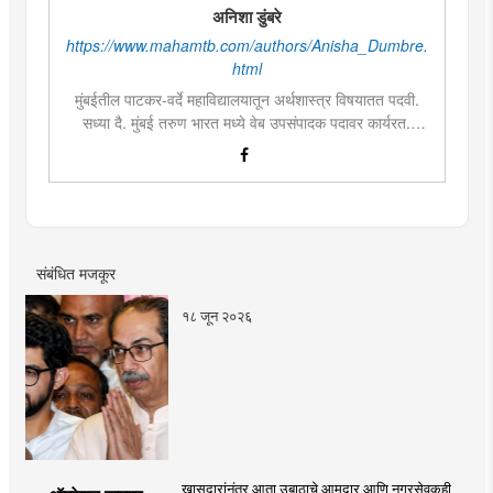
अनिशा डुंबरे
https://www.mahamtb.com/authors/Anisha_Dumbre.
html
मुंबईतील पाटकर-वर्दे महाविद्यालयातून अर्थशास्त्र विषयातत पदवी.
सध्या दै. मुंबई तरुण भारत मध्ये वेब उपसंपादक पदावर कार्यरत.
लिखाण, वाचन आणि निवेदनाची विशेष आवड. मराठी साहित्य,
इतिहास, राजकारण, आणि मनोरंजन विषयांत रस. महाविद्यालयीन
काळात वक्तृत्व, कथाकथन, काव्यवाचन स्पर्धांमध्ये सहभाग आणि
पारितोषिके.\
संबंधित मजकूर
१८ जून २०२६
खासदारांनंतर आता उबाठाचे आमदार आणि नगरसेवकही