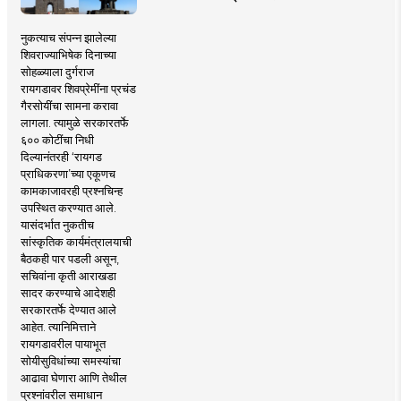
नुकत्याच संपन्न झालेल्या
शिवराज्याभिषेक दिनाच्या
सोहळ्याला दुर्गराज
रायगडावर शिवप्रेमींना प्रचंड
गैरसोयींचा सामना करावा
लागला. त्यामुळे सरकारतर्फे
६०० कोटींचा निधी
दिल्यानंतरही ‘रायगड
प्राधिकरणा’च्या एकूणच
कामकाजावरही प्रश्नचिन्ह
उपस्थित करण्यात आले.
यासंदर्भात नुकतीच
सांस्कृतिक कार्यमंत्रालयाची
बैठकही पार पडली असून,
सचिवांना कृती आराखडा
सादर करण्याचे आदेशही
सरकारतर्फे देण्यात आले
आहेत. त्यानिमित्ताने
रायगडावरील पायाभूत
सोयीसुविधांच्या समस्यांचा
आढावा घेणारा आणि तेथील
प्रश्नांवरील समाधान