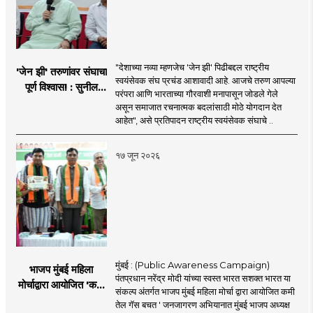
"देशाच्या नव्या म्हणजेच 'जेन झी' पिढीबद्दल राष्ट्रीय
'जेन झी' तरुणांवर संघाचा
स्वयंसेवक संघ प्रचंड आशावादी आहे. आजचे तरुण आपल्या
पूर्ण विश्वास! : सुनील
परंपरा आणि भारताच्या गौरवाशी मनापासून जोडले गेले
आंबेकर
असून समाजात रचनात्मक बदलांसाठी मोठे योगदान देत
आहेत", असे प्रतिपादन राष्ट्रीय स्वयंसेवक संघाचे ..
१७ जून २०२६
मुंबई : (Public Awareness Campaign)
भाजप मुंबई महिला
पंतप्रधान नरेंद्र मोदी यांच्या स्वस्त भारत सशक्त भारत या
मोर्चाद्वारा आयोजित 'कमी
संकल्प अंतर्गत भाजप मुंबई महिला मोर्चा द्वारा आयोजित कमी
तेल गॅस बचत ' उपक्रम
तेल गॅस बचत ' जनजागरण अभियानात मुंबई भाजप अध्यक्ष