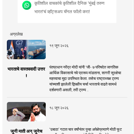
कृतिशील वाचकांचे कृतिशील दैनिक 'मुंबई तरुण
भारत'चं व्हॉट्सअप चॅनल फॉलो करा!
अग्रलेख
१९ जून २०२६
पंतप्रधान नरेंद्र मोदी यांनी 'जी- ७ परिषदेत जागतिक
भारताचे वास्तववादी उत्तर
आर्थिक विकासाचे नवे प्रारूप मांडताना, सागरी सुरक्षेचा
!
महत्त्वाचा मुद्दा उपस्थित केला. तसेच राष्ट्राध्यक्ष ट्रम्प
यांच्याशी झालेली द्विपक्षीय चर्चा भारताचे वाढते सामर्थ
दर्शवणारी असली, तरी ट्रम्प ..
१८ जून २०२६
‘उबाठा’ गटात चार वर्षांनंतर पुन्हा अपेक्षेप्रमााणे मोठी फूट
जुनी माती अन् जुनेच