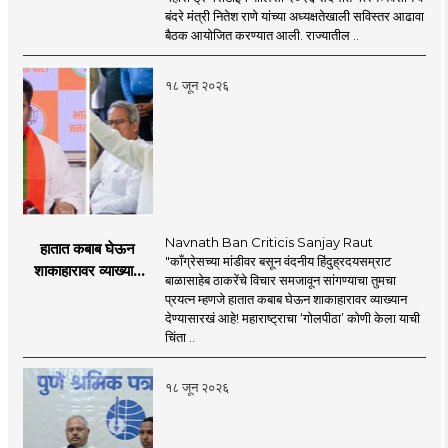
'महाराष्ट्र मेरीटाईम
बंदरे मंत्री नितेश राणे यांच्या अध्यक्षतेखाली सविस्तर आढावा
पॉलिसी २०२६'चा
बैठक आयोजित करण्यात आली. राज्यातील ..
प्रस्ताव
१८ जून २०२६
Navnath Ban Criticis Sanjay Raut
हातात कबाब घेऊन
"काँग्रेसच्या मांडीवर बसून वंदनीय हिंदुह्रदयसम्राट
शाकाहारावर व्याख्यान
बाळासाहेब ठाकरेंचे विचार समजावून सांगण्याचा तुमचा
देण्यासारखा राऊत यांचा
प्रयत्न म्हणजे हातात कबाब घेऊन शाकाहारावर व्याख्यान
प्रयत्न - नवनाथ बन
देण्यासारखं आहे! महाराष्ट्राचा ‘गोलपीठा’ कोणी केला याची
चिंता ..
१८ जून २०२६