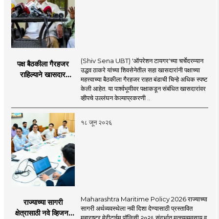
(Shiv Sena UBT) 'ऑपरेशन टायगर'च्या चर्चेदरम्यान
पक्ष बैठकीला गैरहजर
उद्धव ठाकरे यांच्या शिवसेनेतील सहा खासदारांनी पक्षाच्या
राहिल्याने खासदार
महत्त्वाच्या बैठकीला गैरहजर राहत बंडाची चिन्हे अधिक स्पष्ट
अपात्र ठरू शकतात का?
केली आहेत. या पार्श्वभूमीवर पक्षाकडून संबंधित खासदारांवर
व्हीप आणि कायदा नेमकं
व्हीपचे उल्लंघन केल्याप्रकरणी ..
काय सांगतो?
१८ जून २०२६
Maharashtra Maritime Policy 2026 राज्याच्या
राज्याच्या सागरी
सागरी अर्थव्यवस्थेला नवी दिशा देण्यासाठी प्रस्तावित
क्षेत्रासाठी नवे व्हिजन;
महाराष्ट्र मेरीटाईम पॉलिसी २०२६ संदर्भात मत्स्यव्यवसाय व