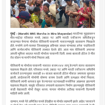
मुंबई : (Marathi MNS Morcha in Mira bhayandar)
मराठीच्या मुद्द्द्यावरुन
मीरा-भाईंदर परिसरात मनसे, उबाठा गट आणि मराठी एकीकरण समितीकडून
काढण्यात येणाऱ्या मोर्चाला पोलिसांनी परवानगी नाकारल्यामुळे वातावरण चिघळले
होते. मनसेचे ठाणे-पालघर जिल्हाप्रमुख अविनाश जाधव यांच्यासह अनेक पदाधिकारी
आणि कार्यकर्त्यांना पोलिसांनी ताब्यात घेतले होते. आता मात्र पोलिसांनी अचानक
आपली भूमिका बदलत मराठी मोर्चाला परवानगी दिली. सध्या बालाजी हॉटेल ते मीरा
रोड स्टेशन या मार्गाने मोर्चा निघाला आहे.
पोलिसांनी या मोर्चाला परवानगी नाकारत कलम १४४ लागू केल्याने संतप्त वातावरण
पाहायला मिळाले होते. परिसरात मनसे, उबाठा गट आणि मराठी एकीकरण समितीचे
कार्यकर्ते ठरल्यानुसार सकाळी १० वाजता बालाजी हॉटेल चौकात जमायला सुरुवात
झाली. आंदोलकांनी मोर्चाची घोषणा कायम ठेवली आणि प्रत्यक्षात मोर्चा निघाला.
पोलिसांनी त्यांची धरपकड सुरु केल्यानंतर घटनास्थळी मनसैनिक आक्रमक झाल्याचे
पाहायला मिळाले. यामुळे परिसरात तणावाचे वातावरण निर्माण झाल्यामुळे पोलिसांनी
काही वेळासाठी मोर्चा रोखून धरला. यानंतर मोर्चाला अटींसह परवानगी दिल्याची
माहिती समोर आली.
दरम्यान, मनसे नेते अभिजित पानसे हेदेखील या मोर्चात सहभागी झाले आहेत."सरकारने