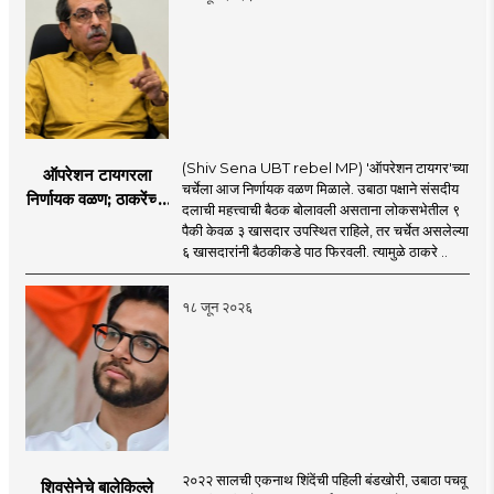
(Shiv Sena UBT rebel MP) 'ऑपरेशन टायगर'च्या
ऑपरेशन टायगरला
चर्चेला आज निर्णायक वळण मिळाले. उबाठा पक्षाने संसदीय
निर्णायक वळण; ठाकरेंच्या
दलाची महत्त्वाची बैठक बोलावली असताना लोकसभेतील ९
बैठकीला ६ खासदार
पैकी केवळ ३ खासदार उपस्थित राहिले, तर चर्चेत असलेल्या
गैरहजर, थेट शिंदे सेनेत
६ खासदारांनी बैठकीकडे पाठ फिरवली. त्यामुळे ठाकरे ..
विलीन होण्याचा प्रस्ताव?
१८ जून २०२६
२०२२ सालची एकनाथ शिंदेंची पहिली बंडखोरी, उबाठा पचवू
शिवसेनेचे बालेकिल्ले