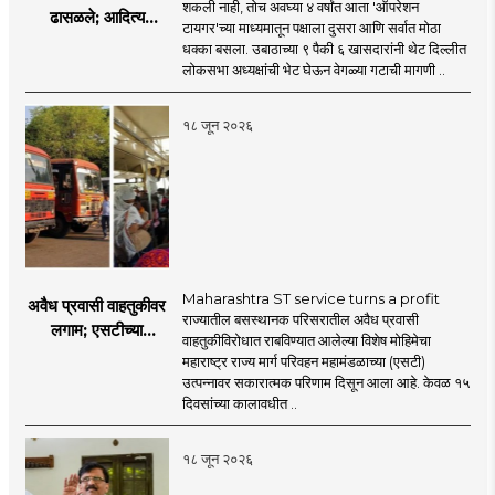
शकली नाही, तोच अवघ्या ४ वर्षांत आता 'ऑपरेशन
ढासळले; आदित्य
टायगर'च्या माध्यमातून पक्षाला दुसरा आणि सर्वात मोठा
ठाकरेंच्या नेतृत्वावरच
धक्का बसला. उबाठाच्या ९ पैकी ६ खासदारांनी थेट दिल्लीत
प्रश्नचिन्ह? ठाकरे ब्रँड
लोकसभा अध्यक्षांची भेट घेऊन वेगळ्या गटाची मागणी ..
नेमका कुठे चुकला?
१८ जून २०२६
Maharashtra ST service turns a profit
अवैध प्रवासी वाहतुकीवर
राज्यातील बसस्थानक परिसरातील अवैध प्रवासी
लगाम; एसटीच्या
वाहतुकीविरोधात राबविण्यात आलेल्या विशेष मोहिमेचा
उत्पन्नात १५ दिवसांत
महाराष्ट्र राज्य मार्ग परिवहन महामंडळाच्या (एसटी)
४३.८३ कोटींची वाढ!
उत्पन्नावर सकारात्मक परिणाम दिसून आला आहे. केवळ १५
दिवसांच्या कालावधीत ..
१८ जून २०२६