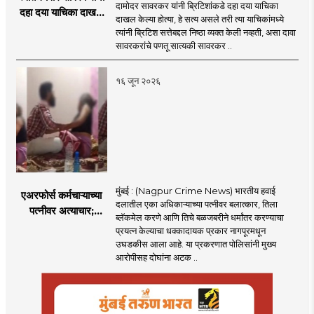
दामोदर सावरकर यांनी ब्रिटिशांकडे दहा दया याचिका
दहा दया याचिका दाखल
दाखल केल्या होत्या, हे सत्य असले तरी त्या याचिकांमध्ये
केल्या, मात्र
त्यांनी ब्रिटिश सत्तेबद्दल निष्ठा व्यक्त केली नव्हती, असा दावा
ब्रिटिशांप्रति कधीही
सावरकरांचे पणतू सात्यकी सावरकर ..
निष्ठा व्यक्त केली नाही’!
पणतू सात्यकी सावरकर
१६ जून २०२६
यांनी न्यायालयात सादर
केला दावा
मुंबई : (Nagpur Crime News) भारतीय हवाई
एअरफोर्स कर्मचाऱ्याच्या
दलातील एका अधिकाऱ्याच्या पत्नीवर बलात्कार, तिला
पत्नीवर अत्याचार;
ब्लॅकमेल करणे आणि तिचे बळजबरीने धर्मांतर करण्याचा
नागपुरातील प्रकरणाने
प्रयत्न केल्याचा धक्कादायक प्रकार नागपूरमधून
उडवली खळबळ!
उघडकीस आला आहे. या प्रकरणात पोलिसांनी मुख्य
आरोपीसह दोघांना अटक ..