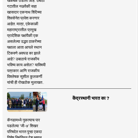
खळबळ उडाली आहे. उबाठा
गटातील नऊपैकी सहा
खासदार एकनाथ शिंदेंच्या
शिवसेनेत प्रवेश करणार
आहेत. मात्र, एकेकाळी
महाराष्ट्रातील प्रमुख
प्रादेशिक पक्षांपैकी एक
असलेल्या उद्धव ठाकरेंच्या
पक्षाला आता आपले स्थान
टिकवणे अवघड का झाले
आहे? उबाठाचे राजकीय
भविष्य काय असेल? याविषयी
पत्रकार आणि राजकीय
विश्लेषक सुशील कुलकर्णी
यांची ही रोखठोक मुलाखत..
केंद्रस्थानी भारत का ?
कॅनडामध्ये नुकत्याच पार
पडलेल्या 'जी-७' शिखर
परिषदेत भारत पुन्हा एकदा
विशेष निमंत्रित देश म्हणून