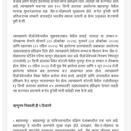
कसाब आणि डेव्हिड हेडलीसह कार्यकर्त्यांना प्रशिक्षण दिले. त्यासही नष्ट करण्यात आले
आहे. त्याचप्रमाणे पाकच्या आत १०० किमी अंतरावर असलेल्या बहावरपूर येथील
मरकझ सुभानअल्लाह तळ जैश-ए-मोहम्मदचे मुख्यालय होते. कर्नल कुरेशी यांनी
अलिकडच्या लष्करी कारवाईत भारतीय सशस्त्र दलांनी हा कॅम्प उद्ध्वस्त केल्याची
पुष्टी केली.
त्याचप्रमाणे पीओजेकेमधील मुझफ्फराबाद येथील शवाई नल्लाह या लष्कर-ए-
तोयबाच्या कॅम्पने सोनमर्ग (२० ऑक्टोबर २०२४), गुलमर्ग (२४ ऑक्टोबर २०२४)
आणि पहलगाम (२२ एप्रिल २०२५) येथे झालेल्या हल्ल्यांसाठी जबाबदार असलेल्या
दहशतवाद्यांना प्रशिक्षण दिले होते. त्याचप्रमाणे तेथीलच सय्यदना बिलाल कॅम्प जैश-ए-
मोहम्मदचा स्टेजिंग एरिया म्हणून ओळखला जात असे. पीओजेकेमध्ये नियंत्रण रेषेपासून
(एलओसी) ३० किमी अंतरावर स्थित कोटली येथील गुलपूर कॅम्प हा लष्कर-ए-तैयबाचा
होता. येथेच २० एप्रिल २०२३ रोजी पूंछ येथे झालेला हल्ला आणि ९ जून २०२४ रोजी
झालेल्या यात्रेकरू बस हल्ल्याचा कट आखण्यात आला होता. त्याचप्रमाणे
पीओजेकेमधील भिंबर येथील बर्नाला कॅम्प शस्त्रे, आयईडी आणि जंगलातील बचाव
प्रशिक्षण केंद्र म्हणून चालवण्यात येत होता. त्याचप्रमाणे कोटली येथील एओसीपासून
१३ किमी अंतरावर असलेला १५ आत्मघातकी दहशतवाद्यांना प्रशिक्षण देणारा तळही
नष्ट करण्यात आल्याचे कर्नल कुरेशी यांनी यावेळी स्पष्ट केले आहे.
म्हणूनच निवडली ही ९ ठिकाणे
• बहावलपूर : बहावलपूर हा पाकिस्तानातील दक्षिण पंजाबमधील एक भाग आहे.
बहावलपूर हे भारतीय हल्ल्याचे मुख्य लक्ष्य होते. प्रत्यक्षात, जैश-ए-मोहम्मद या
दहशतवादी संघटनेचे मुख्यालय बहावलपूरमध्येच आहे. जैश प्रमुख मौलाना मसूद