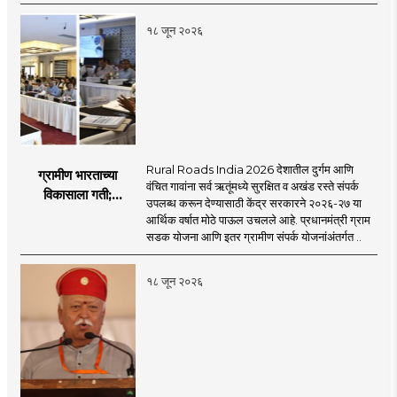
१८ जून २०२६
Rural Roads India 2026 देशातील दुर्गम आणि
ग्रामीण भारताच्या
वंचित गावांना सर्व ऋतूंमध्ये सुरक्षित व अखंड रस्ते संपर्क
विकासाला गती;
उपलब्ध करून देण्यासाठी केंद्र सरकारने २०२६-२७ या
२०२६-२७ मध्ये २६
आर्थिक वर्षात मोठे पाऊल उचलले आहे. प्रधानमंत्री ग्राम
हजार किमी नव्या रस्त्यांचे
सडक योजना आणि इतर ग्रामीण संपर्क योजनांअंतर्गत ..
लक्ष्य!
१८ जून २०२६