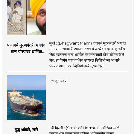
मुंबई : (Bhagwant Mann) पंजाबचे मुख्यमंत्री भगवंत
पंजाबचे मुख्यमंत्री भगवंत
मान यांना सोमवारी अकाल तख्ताचे जत्थेदार ज्ञानी कुलदीप
मान यांच्यावर धार्मिक
सिंह गडगज्ज यांनी धार्मिक गैरवर्तनासाठी दोषी घोषित केले
गैरवर्तनाचा ठपका!;अकाल
होते. हा निर्णय एका कथित व्हायरल व्हिडिओच्या आधारे
तख्ताच्या निर्णयाने मोठी
घेण्यात आला. त्या व्हिडिओमध्ये मुख्यमंत्री ..
खळबळ
१७ जून २०२६
नवी दिल्ली : (Strait of Hormuz) अमेरिका आणि
युद्ध थांबले, तरी
इराणमधील करारानंतर पश्चिम आशियातील तणाव