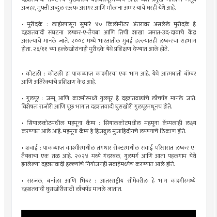
अजहर, मुफ्ती अब्दुल रऊफ असगर आणि मौलाना अम्मर यांचे घरही येथे आहे.
• मुरीदके : लाहोरपासून सुमारे ४० किलोमीटर अंतरावर असलेले मुरीदके हे
दहशतवादी संघटना लष्कर-ए-तैयबा आणि तिची शाखा जमात-उद-दावाचे केंद्र
असल्याचे मानले जाते. २००८ मध्ये भारतातील मुंबई हल्ल्यातही लष्करचा सहभाग
होता. २६/११ च्या हल्लेखोरांनाही मुरीदके येथे प्रशिक्षण देण्यात आले होते.
• कोटली : कोटली हा पाकव्याप्त काश्मीरचा एक भाग आहे. येथे आत्मघाती बॉम्बर
आणि अतिरेक्यांचे प्रशिक्षण केंद्र आहे.
• गुलपूर : जम्मू आणि काश्मीरमध्ये गुलपूर हे दहशतवाद्यांचे लाँचपॅड मानले जाते.
विशेषतः राजौरी आणि पूंछ भागात दहशतवादी घुसखोरी गुलपूरमधूनच होते.
• सियालकोटमधील महमूना कॅम्प : सियालकोटमधील महमूना कॅम्पलाही लक्ष्य
करण्यात आले आहे. महमूना कॅम्प हे हिजबुल मुजाहिदीनचे लपण्याचे ठिकाण होते.
• शवाई : पाकव्याप्त काश्मीरमधील तंगधार सेक्टरमधील सवाई परिसरात लष्कर-ए-
तैयबाचा एक तळ आहे. २०२४ मध्ये गंदरबल, गुलमर्ग आणि आता पहलगाम येथे
झालेल्या दहशतवादी हल्ल्यांचे नियोजनही सवाईमध्येच करण्यात आले होते.
• सरजल, बर्नाला आणि भिंबर : आंतरराष्ट्रीय सीमेवरील हे भाग काश्मीरमध्ये
दहशतवादी घुसखोरीसाठी लाँचपॅड मानले जातात.