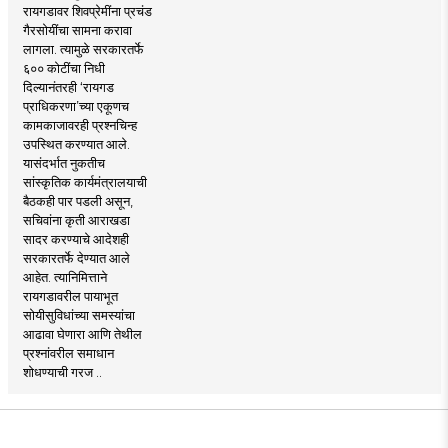
रायगडावर शिवप्रेमींना प्रचंड
गैरसोयींचा सामना करावा
लागला. त्यामुळे सरकारतर्फे
६०० कोटींचा निधी
दिल्यानंतरही ‘रायगड
प्राधिकरणा’च्या एकूणच
कामकाजावरही प्रश्नचिन्ह
उपस्थित करण्यात आले.
यासंदर्भात नुकतीच
सांस्कृतिक कार्यमंत्रालयाची
बैठकही पार पडली असून,
सचिवांना कृती आराखडा
सादर करण्याचे आदेशही
सरकारतर्फे देण्यात आले
आहेत. त्यानिमित्ताने
रायगडावरील पायाभूत
सोयीसुविधांच्या समस्यांचा
आढावा घेणारा आणि तेथील
प्रश्नांवरील समाधान
शोधण्याची गरज ..