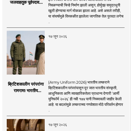
जलवाहतुक पूर्वपदावर
निवळण्याची चिन्हे निर्माण झाली असून, होर्मुत्झ समुद्रधुनी
येण्यास होणार विलंब;
खुली होण्याचा मार्ग मोकळा झाला आहे. असे असले तरीही,
अडकलेल्या जहाजांना
या संघर्षामुळे विस्कळीत झालेला जागतिक तेल पुरवठा लगेच
कराराच्या शाश्वततेची
..
चिंता.
१७ जून २०२६
(Army Uniform 2026) भारतीय लष्कराने
ब्रिटिशकालीन परंपरांना
ब्रिटिशकालीन परंपरांपासून दूर जात भारतीय संस्कृती,
रामराम! भारतीय
आधुनिकता आणि व्यावहारिकतेला प्राधान्य देणारी ‘आर्मी
लष्कराची नवी ‘आर्मी
युनिफॉर्म २०२६’ ही नवी १७४ पानी नियमावली जाहीर केली
युनिफॉर्म २०२६’
आहे. या बदलांमुळे लष्कराच्या गणवेशात मोठे परिवर्तन होणार
नियमावली लागू
..
१७ जून २०२६