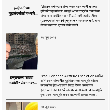
"इतिहास अनेकदा सत्तेच्या जवळ राहणाऱ्यांनी आपल्या
हल्दीघाटीच्या
दृष्टिकोनातून मांडला, त्यामुळे अनेक राष्ट्रीय नायकांच्या
युद्धासंदर्भातही तथ्यांचे
योगदानाला अपेक्षित स्थान मिळाले नाही. हल्दीघाटीच्या
पुनर्मूल्यांकन आवश्यक! :
युद्धासंदर्भातही तथ्यांचे पुनर्मूल्यांकन आवश्यक आहे. आज
सरसंघचालक डॉ.
देशभर महाराणा प्रताप यांची जयंती ..
मोहनजी भागवत
१७ जून २०२६
Israel Lebanon Airstrike Escalation अमेरिका
इस्रायलला शांतता
आणि इराण यांच्यातील युद्धविरामानंतर मध्यपूर्वेत शांतता
नकोशी? लेबनानवर
प्रस्थापित होत असल्याचे चित्र दिसत असतानाच
इस्रायलचा जोरदार
इस्रायलने लेबनानमध्ये जोरदार हल्ला केला. या हल्ल्यामुळे
हल्ला; चार जणांचा मृत्यू,
पुन्हा एकदा मध्यपूर्वेत तणाव वाढण्याची शक्यता व्यक्त ..
इराण-अमेरिकेत आरोप-
प्रत्यारोप
१७ जून २०२६