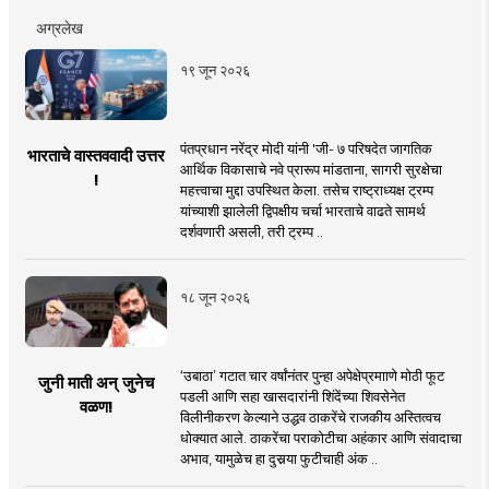
अग्रलेख
१९ जून २०२६
पंतप्रधान नरेंद्र मोदी यांनी 'जी- ७ परिषदेत जागतिक
भारताचे वास्तववादी उत्तर
आर्थिक विकासाचे नवे प्रारूप मांडताना, सागरी सुरक्षेचा
!
महत्त्वाचा मुद्दा उपस्थित केला. तसेच राष्ट्राध्यक्ष ट्रम्प
यांच्याशी झालेली द्विपक्षीय चर्चा भारताचे वाढते सामर्थ
दर्शवणारी असली, तरी ट्रम्प ..
१८ जून २०२६
‘उबाठा’ गटात चार वर्षांनंतर पुन्हा अपेक्षेप्रमााणे मोठी फूट
जुनी माती अन् जुनेच
पडली आणि सहा खासदारांनी शिंदेंच्या शिवसेनेत
वळण!
विलीनीकरण केल्याने उद्धव ठाकरेंचे राजकीय अस्तित्वच
धोक्यात आले. ठाकरेंचा पराकोटीचा अहंकार आणि संवादाचा
अभाव, यामुळेच हा दुसर्‍या फुटीचाही अंक ..