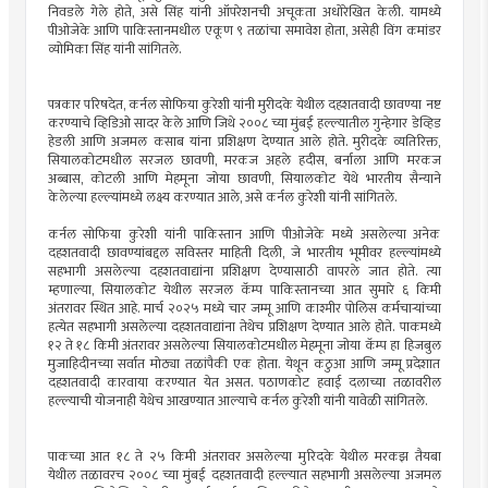
निवडले गेले होते, असे सिंह यांनी ऑपरेशनची अचूकता अधोरेखित केली. यामध्ये
पीओजेके आणि पाकिस्तानमधील एकूण ९ तळांचा समावेश होता, असेही विंग कमांडर
व्योमिका सिंह यांनी सांगितले.
पत्रकार परिषदेत, कर्नल सोफिया कुरेशी यांनी मुरीदके येथील दहशतवादी छावण्या नष्ट
करण्याचे व्हिडिओ सादर केले आणि जिथे २००८ च्या मुंबई हल्ल्यातील गुन्हेगार डेव्हिड
हेडली आणि अजमल कसाब यांना प्रशिक्षण देण्यात आले होते. मुरीदके व्यतिरिक्त,
सियालकोटमधील सरजल छावणी, मरकज अहले हदीस, बर्नाला आणि मरकज
अब्बास, कोटली आणि मेहमूना जोया छावणी, सियालकोट येथे भारतीय सैन्याने
केलेल्या हल्ल्यांमध्ये लक्ष्य करण्यात आले, असे कर्नल कुरेशी यांनी सांगितले.
कर्नल सोफिया कुरेशी यांनी पाकिस्तान आणि पीओजेके मध्ये असलेल्या अनेक
दहशतवादी छावण्यांबद्दल सविस्तर माहिती दिली, जे भारतीय भूमीवर हल्ल्यांमध्ये
सहभागी असलेल्या दहशतवाद्यांना प्रशिक्षण देण्यासाठी वापरले जात होते. त्या
म्हणाल्या, सियालकोट येथील सरजल कॅम्प पाकिस्तानच्या आत सुमारे ६ किमी
अंतरावर स्थित आहे. मार्च २०२५ मध्ये चार जम्मू आणि काश्मीर पोलिस कर्मचाऱ्यांच्या
हत्येत सहभागी असलेल्या दहशतवाद्यांना तेथेच प्रशिक्षण देण्यात आले होते. पाकमध्ये
१२ ते १८ किमी अंतरावर असलेल्या सियालकोटमधील मेहमूना जोया कॅम्प हा हिजबुल
मुजाहिदीनच्या सर्वात मोठ्या तळांपैकी एक होता. येथून कठुआ आणि जम्मू प्रदेशात
दहशतवादी कारवाया करण्यात येत असत. पठाणकोट हवाई दलाच्या तळावरील
हल्ल्याची योजनाही येथेच आखण्यात आल्याचे कर्नल कुरेशी यांनी यावेळी सांगितले.
पाकच्या आत १८ ते २५ किमी अंतरावर असलेल्या मुरिदके येथील मरकझ तैयबा
येथील तळावरच २००८ च्या मुंबई दहशतवादी हल्ल्यात सहभागी असलेल्या अजमल