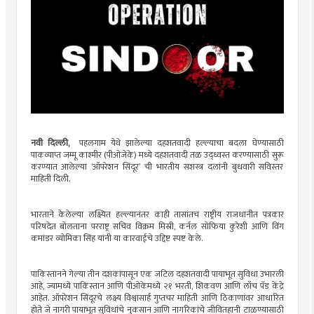
नवी दिल्ली,
पहलगाम येथे झालेल्या दहशतवादी हल्ल्याचा बदला घेण्यासाठी
पाकव्याप्त जम्मू काश्मीर (पीओजेके) मध्ये दहशतवादी तळ उद्ध्वस्त करण्यासाठी सुरू
करण्यात आलेल्या ‘ऑपरेशन सिंदूर’ ची भारतीय सशस्त्र दलांनी बुधवारी सविस्तर
माहिती दिली.
भारताने केलेल्या लक्ष्यित हल्ल्यानंतर काही तासांतच राष्ट्रीय राजधानीत पत्रकार
परिषदेत बोलताना परराष्ट्र सचिव विक्रम मिस्री, कर्नल सोफिया कुरेशी आणि विंग
कमांडर व्योमिका सिंह यांनी या कारवाईचे उद्दिष्ट स्पष्ट केले.
पाकिस्तानने गेल्या तीन दशकांपासून एक जटिल दहशतवादी पायाभूत सुविधा उभारली
आहे, ज्यामध्ये पाकिस्तान आणि पीओकेमध्ये २१ भरती, शिकवण आणि लाँच पॅड केंद्रे
आहेत. ऑपरेशन सिंदूरचे लक्ष्य विश्वासार्ह गुप्तचर माहिती आणि ठिकाणांवर आधारित
होते जे नागरी पायाभूत सुविधांचे नुकसान आणि नागरिकांचे जीवितहानी टाळण्यासाठी