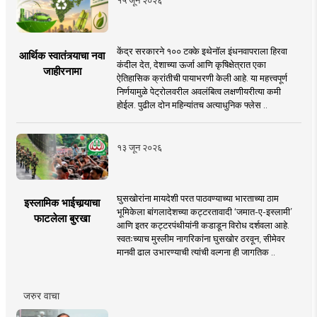
केंद्र सरकारने १०० टक्के इथेनॉल इंधनवापराला हिरवा
आर्थिक स्वातंत्र्याचा नवा
कंदील देत, देशाच्या ऊर्जा आणि कृषिक्षेत्रात एका
जाहीरनामा
ऐतिहासिक क्रांतीची पायाभरणी केली आहे. या महत्त्वपूर्ण
निर्णयामुळे पेट्रोलवरील अवलंबित्व लक्षणीयरीत्या कमी
होईल. पुढील दोन महिन्यांतच अत्याधुनिक फ्लेस ..
१३ जून २०२६
घुसखोरांना मायदेशी परत पाठवण्याच्या भारताच्या ठाम
इस्लामिक भाईचार्‍याचा
भूमिकेला बांगलादेशच्या कट्टरतावादी ‘जमात-ए-इस्लामी’
फाटलेला बुरखा
आणि इतर कट्टरपंथीयांनी कडाडून विरोध दर्शवला आहे.
स्वतःच्याच मुस्लीम नागरिकांना घुसखोर ठरवून, सीमेवर
मानवी ढाल उभारण्याची त्यांची वल्गना ही जागतिक ..
जरुर वाचा