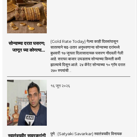
(Gold Rate Today) गेल्या काही दिवसांपासून
सोन्याच्या दरात घसरण;
सातत्याने चढ-उतार अनुभवणाऱ्या सोन्याच्या दरांमध्ये
जाणून घ्या कोणत्या
बुधवारी १७ जूनला दिलासादायक घसरण नोंदवली गेली
शहरात काय दर?
आहे. सराफा बाजार उघडताच सोन्याच्या किमती कमी
झाल्याचे दिसून आले. २४ कॅरेट सोन्याच्या १० ग्रॅम दरात
२७० रुपयांची ..
१६ जून २०२६
पुणे : (Satyaki Savarkar) स्वातंत्र्यवीर विनायक
स्वातंत्र्यवीर सावरकरांनी