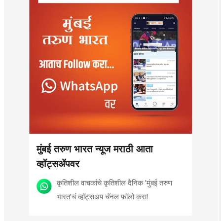
मुंबई तरुण भारत न्यूज मराठी आता
व्हॉट्सॲपवर
कृतिशील वाचकांचे कृतिशील दैनिक 'मुंबई तरुण
भारत'चं व्हॉट्सअप चॅनल फॉलो करा!