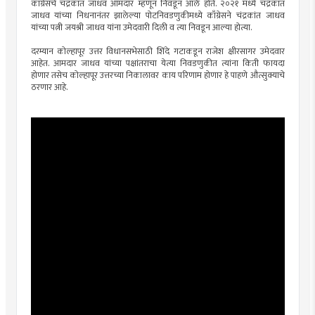
काँग्रेसचे चंद्रकांत जाधव आमदार म्हणून निवडून आले होते. २०२१ मध्ये चंद्रकांत
जाधव यांच्या निधनानंतर झालेल्या पोटनिवडणुकीमध्ये काँग्रेसने चंद्रकांत जाधव
यांच्या पत्नी जयश्री जाधव यांना उमेदवारी दिली व त्या निवडून आल्या होत्या.
दरम्यान कोल्हापूर उत्तर विधानसभेसाठी शिंदे गटाकडून राजेश क्षीरसागर उमेदवार
आहेत. आमदार जाधव यांच्या पक्षांतराचा येत्या निवडणुकीत त्यांना किती फायदा
होणार तसेच कोल्हापूर उत्तरच्या निकालावर काय परिणाम होणार हे पाहणे औत्सुक्याचे
ठरणार आहे.