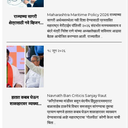
Maharashtra Maritime Policy 2026 राज्याच्या
राज्याच्या सागरी
सागरी अर्थव्यवस्थेला नवी दिशा देण्यासाठी प्रस्तावित
क्षेत्रासाठी नवे व्हिजन;
महाराष्ट्र मेरीटाईम पॉलिसी २०२६ संदर्भात मत्स्यव्यवसाय व
'महाराष्ट्र मेरीटाईम
बंदरे मंत्री नितेश राणे यांच्या अध्यक्षतेखाली सविस्तर आढावा
पॉलिसी २०२६'चा
बैठक आयोजित करण्यात आली. राज्यातील ..
प्रस्ताव
१८ जून २०२६
Navnath Ban Criticis Sanjay Raut
हातात कबाब घेऊन
"काँग्रेसच्या मांडीवर बसून वंदनीय हिंदुह्रदयसम्राट
शाकाहारावर व्याख्यान
बाळासाहेब ठाकरेंचे विचार समजावून सांगण्याचा तुमचा
देण्यासारखा राऊत यांचा
प्रयत्न म्हणजे हातात कबाब घेऊन शाकाहारावर व्याख्यान
प्रयत्न - नवनाथ बन
देण्यासारखं आहे! महाराष्ट्राचा ‘गोलपीठा’ कोणी केला याची
चिंता ..