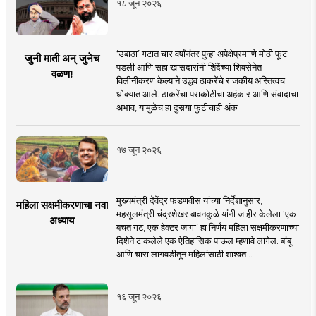
१८ जून २०२६
‘उबाठा’ गटात चार वर्षांनंतर पुन्हा अपेक्षेप्रमााणे मोठी फूट
जुनी माती अन् जुनेच
पडली आणि सहा खासदारांनी शिंदेंच्या शिवसेनेत
वळण!
विलीनीकरण केल्याने उद्धव ठाकरेंचे राजकीय अस्तित्वच
धोक्यात आले. ठाकरेंचा पराकोटीचा अहंकार आणि संवादाचा
अभाव, यामुळेच हा दुसर्‍या फुटीचाही अंक ..
१७ जून २०२६
मुख्यमंत्री देवेंद्र फडणवीस यांच्या निर्देशानुसार,
महिला सक्षमीकरणाचा नवा
महसूलमंत्री चंद्रशेखर बावनकुळे यांनी जाहीर केलेला ‘एक
अध्याय
बचत गट, एक हेक्टर जागा’ हा निर्णय महिला सक्षमीकरणाच्या
दिशेने टाकलेले एक ऐतिहासिक पाऊल म्हणावे लागेल. बांबू
आणि चारा लागवडीतून महिलांसाठी शाश्वत ..
१६ जून २०२६