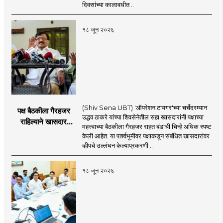
दिवसांच्या कालावधीत ..
१८ जून २०२६
(Shiv Sena UBT) 'ऑपरेशन टायगर'च्या चर्चेदरम्यान
पक्ष बैठकीला गैरहजर
उद्धव ठाकरे यांच्या शिवसेनेतील सहा खासदारांनी पक्षाच्या
राहिल्याने खासदार
महत्त्वाच्या बैठकीला गैरहजर राहत बंडाची चिन्हे अधिक स्पष्ट
अपात्र ठरू शकतात का?
केली आहेत. या पार्श्वभूमीवर पक्षाकडून संबंधित खासदारांवर
व्हीप आणि कायदा नेमकं
व्हीपचे उल्लंघन केल्याप्रकरणी ..
काय सांगतो?
१८ जून २०२६