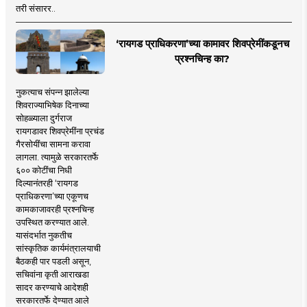
तरी संसारर..
‘रायगड प्राधिकरणा’च्या कामावर शिवप्रेमींकडूनच
प्रश्नचिन्ह का?
नुकत्याच संपन्न झालेल्या
शिवराज्याभिषेक दिनाच्या
सोहळ्याला दुर्गराज
रायगडावर शिवप्रेमींना प्रचंड
गैरसोयींचा सामना करावा
लागला. त्यामुळे सरकारतर्फे
६०० कोटींचा निधी
दिल्यानंतरही ‘रायगड
प्राधिकरणा’च्या एकूणच
कामकाजावरही प्रश्नचिन्ह
उपस्थित करण्यात आले.
यासंदर्भात नुकतीच
सांस्कृतिक कार्यमंत्रालयाची
बैठकही पार पडली असून,
सचिवांना कृती आराखडा
सादर करण्याचे आदेशही
सरकारतर्फे देण्यात आले