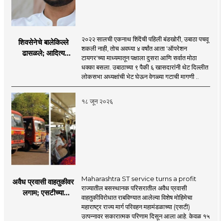
२०२२ सालची एकनाथ शिंदेंची पहिली बंडखोरी, उबाठा पचवू
शिवसेनेचे बालेकिल्ले
शकली नाही, तोच अवघ्या ४ वर्षांत आता 'ऑपरेशन
ढासळले; आदित्य
टायगर'च्या माध्यमातून पक्षाला दुसरा आणि सर्वात मोठा
ठाकरेंच्या नेतृत्वावरच
धक्का बसला. उबाठाच्या ९ पैकी ६ खासदारांनी थेट दिल्लीत
प्रश्नचिन्ह? ठाकरे ब्रँड
लोकसभा अध्यक्षांची भेट घेऊन वेगळ्या गटाची मागणी ..
नेमका कुठे चुकला?
१८ जून २०२६
Maharashtra ST service turns a profit
अवैध प्रवासी वाहतुकीवर
राज्यातील बसस्थानक परिसरातील अवैध प्रवासी
लगाम; एसटीच्या
वाहतुकीविरोधात राबविण्यात आलेल्या विशेष मोहिमेचा
उत्पन्नात १५ दिवसांत
महाराष्ट्र राज्य मार्ग परिवहन महामंडळाच्या (एसटी)
४३.८३ कोटींची वाढ!
उत्पन्नावर सकारात्मक परिणाम दिसून आला आहे. केवळ १५