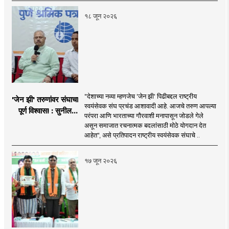
१८ जून २०२६
"देशाच्या नव्या म्हणजेच 'जेन झी' पिढीबद्दल राष्ट्रीय
'जेन झी' तरुणांवर संघाचा
स्वयंसेवक संघ प्रचंड आशावादी आहे. आजचे तरुण आपल्या
पूर्ण विश्वास! : सुनील
परंपरा आणि भारताच्या गौरवाशी मनापासून जोडले गेले
आंबेकर
असून समाजात रचनात्मक बदलांसाठी मोठे योगदान देत
आहेत", असे प्रतिपादन राष्ट्रीय स्वयंसेवक संघाचे ..
१७ जून २०२६