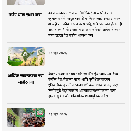
वय वाढल्यावर माणसाला नैसर्गिकरीत्याच थोडीफार
पर्याय थोडा सक्षम करा!
प्रगल्भता येते. राहुल गांधी हे या नियमालाही अपवाद! त्यांना
आजही राजकीय वास्तव काय आहे, याचे आकलन होत नाही.
अर्थात, त्यांनी जे राजकीय सल्लागार नेमले आहेत, ते त्यांना
योग्य सल्ला देत नाहीत, अन्यथा ज्या ..
१५ जून २०२६
केंद्र सरकारने १०० टक्के इथेनॉल इंधनवापराला हिरवा
आर्थिक स्वातंत्र्याचा नवा
कंदील देत, देशाच्या ऊर्जा आणि कृषिक्षेत्रात एका
जाहीरनामा
ऐतिहासिक क्रांतीची पायाभरणी केली आहे. या महत्त्वपूर्ण
निर्णयामुळे पेट्रोलवरील अवलंबित्व लक्षणीयरीत्या कमी
होईल. पुढील दोन महिन्यांतच अत्याधुनिक फ्लेस ..
१३ जून २०२६