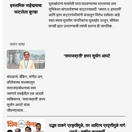
घुसखोरांना मायदेशी परत पाठवण्याच्या भारताच्या ठाम
इस्लामिक भाईचार्‍याचा
भूमिकेला बांगलादेशच्या कट्टरतावादी ‘जमात-ए-इस्लामी’
फाटलेला बुरखा
आणि इतर कट्टरपंथीयांनी कडाडून विरोध दर्शवला आहे.
स्वतःच्याच मुस्लीम नागरिकांना घुसखोर ठरवून, सीमेवर
मानवी ढाल उभारण्याची त्यांची वल्गना ही जागतिक ..
जरुर वाचा
'समाजव्रती' हभप सुयोग आपटे
संघकार्य, बँकिंग, संगीत अन्
कीर्तनाच्या माध्यमातून
समाजप्रबोधनाचा वसा
जपणारे वसईतील एक आदर्श
व्यक्तिमत्त्व, 'समाजव्रती' हभप
सुयोग आपटे यांचा
जीवनप्रवास.....
उद्धव ठाकरे प्रकृतीमुळे, तर आदित्य प्रवृत्तीमुळे मागे
पडले : सुशील कुलकर्णी