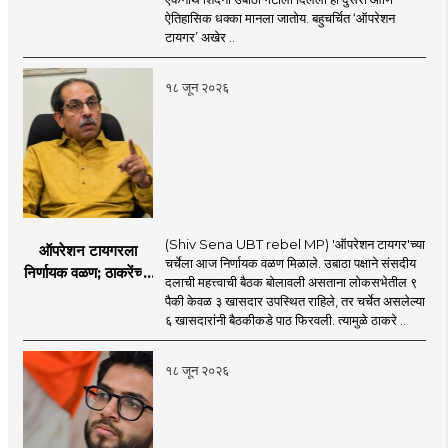
सहा खासदारांनंतर
ऐतिहासिक धक्का मानला जातोय. बहुचर्चित ‘ऑपरेशन
आमदारांसह नगरसेवकही
टायगर’ अखेर ..
शिंदेंकडे जाण्याच्या चर्चा
सुरू
१८ जून २०२६
(Shiv Sena UBT rebel MP) 'ऑपरेशन टायगर'च्या
ऑपरेशन टायगरला
चर्चेला आज निर्णायक वळण मिळाले. उबाठा पक्षाने संसदीय
निर्णायक वळण; ठाकरेंच्या
दलाची महत्त्वाची बैठक बोलावली असताना लोकसभेतील ९
बैठकीला ६ खासदार
पैकी केवळ ३ खासदार उपस्थित राहिले, तर चर्चेत असलेल्या
गैरहजर, थेट शिंदे सेनेत
६ खासदारांनी बैठकीकडे पाठ फिरवली. त्यामुळे ठाकरे ..
विलीन होण्याचा प्रस्ताव?
१८ जून २०२६