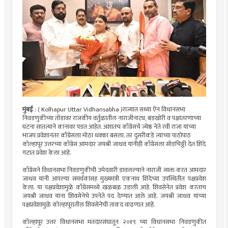
मुंबई
: ( Kolhapur Uttar Vidhansabha )राज्यात सध्या ऐन विधानसभा
निवडणुकीच्या तोंडावर राजकीय वर्तुळातील नाराजीनाट्य, बंडखोरी व पक्षांतरणाच्या
घटना सातत्याने कानावर पडत आहेत. अशातच काँग्रेसचे ज्येष्ठ नेते रवी राजा यांच्या
भाजप प्रवेशानंतर काँग्रेसला मोठा धक्का बसला. तर दुसरीकडे त्यांच्या पाठोपाठ
कोल्हापूर उत्तरच्या काँग्रेस आमदार जयश्री जाधव यांनीही काँग्रेसला सोडचिठ्ठी देत शिंदे
गटात प्रवेश केला आहे.
काँग्रेसने विधानसभा निवडणुकीची उमेदवारी डावलल्याने नाराजी व्यक्त करत आमदार
जाधव यांनी आपल्या समर्थकांसह मुख्यमंत्री एकनाथ शिंदेच्या उपस्थितीत पक्षप्रवेश
केला. या पक्षप्रवेशामुळे काँग्रेसमध्ये खळबळ उडाली आहे. शिवसेनेत प्रवेश करताच
जयश्री जाधव यांना शिवसेनेचे उपनेते पद देण्यात आले आहे. जयश्री जाधव यांच्या
पक्षप्रवेशामुळे कोल्हापूरातील शिवसेनेची ताकद वाढणात आहे.
कोल्हापूर उत्तर विधानसभा मतदारसंघातून २०१९ च्या विधानसभा निवडणुकीत