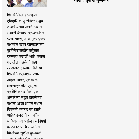
शिवसेनेतील २०२२च्या
ऐतिहासिक फुटीनंतर उद्धव
ठाकरे यांच्या पक्षाने नव्याने
उभारी घेण्याचा प्रयत्न केला
खरा. मात्र, आता पुन्हा एकदा
पक्षातील काही खासदारांच्या
फुटीने राजकीय वर्तुळात
खळबळ उडाली आहे. उबाठा
गटातील नऊपैकी सहा
खासदार एकनाथ शिंदेंच्या
शिवसेनेत प्रवेश करणार
आहेत. मात्र, एकेकाळी
महाराष्ट्रातील प्रमुख
प्रादेशिक पक्षांपैकी एक
असलेल्या उद्धव ठाकरेंच्या
पक्षाला आता आपले स्थान
टिकवणे अवघड का झाले
आहे? उबाठाचे राजकीय
भविष्य काय असेल? याविषयी
पत्रकार आणि राजकीय
विश्लेषक सुशील कुलकर्णी
यांची ही रोखठोक मुलाखत..