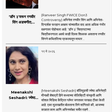
(Ranveer Singh FWICE Don3
‘डॉन ३’वरून रणवीर
Controversy) अभिनेता रणवीर सिंग आणि अभिनेता-
सिंग अडचणीत;
दिग्दर्शक फरहान अख्तर यांच्यातील वाद आता अधिक गंभीर
FWICE ने घेतला मोठा
वळणावर पोहोचला आहे. ‘डॉन ३’ चित्रपटाच्या
निर्णय?
चित्रीकरणाला अवघे काही दिवस शिल्लक असताना रणवीर
सिंगने कथितरित्या प्रकल्पातून माघार ..
१९ मे २०२६
(Meenakshi Seshadri) बॉलिवूडची ज्येष्ठ अभिनेत्री
Meenakshi
मीनाक्षी शेषाद्री हिने सध्याच्या सेलिब्रिटी संस्कृती आणि
Seshadri: ज्येष्ठ
सोशल मिडिया केंद्रित ग्लॅमर जगतावर परखड टीका केली
अभिनेत्री मीनाक्षी
आहे. एका मुलाखतीत बोलताना तिने सांगितले की, आजच्या
शेषाद्रीची सध्याच्या
काळात काम आणि अभिनयपेक्षा चर्चेत राहणे ..