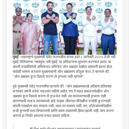
मुंबई :
महाराष्ट्राचे मुख्यमंत्री देवेंद्र फडणवीस यांच्या हस्ते ८ जानेवारी २०२५ रोजी नवी
मुंबई पोलिसांच्या 'नशामुक्त नवी मुंबई' या अभियानाचा शुभारंभ करण्यात आला. या
अंमली पदार्थविरोधी अभियानात अभिनेता जॉन अब्राहम देखील सहभागी झाला होता.
यावेळी भाषण करताना मुख्यमंत्र्यांनी जॉन अब्राहमचं कौतुक केलं. ते म्हणाले की,
"जॉन अब्राहम कूल दिसतो कारण तो ड्रग्जला नाही म्हणतो".
पुढे मुख्यमंत्री देवेंद्र फडणवीस म्हणाले की, "जॉन अब्राहमसारखे अतिशय प्रतिथयश
कलावंत ज्यांनी अनेक चढउतार पाहिले आहेत, पण ते पाहत असतानादेखील जॉन
अब्राहम कूल दिसतो कारण तो ड्रग्ज घेत नाही. त्या वातावरणातही ड्रग्जला नाही
म्हणण्याची ताकद त्याच्यामध्ये आहे. माझ्या जीवनात मीदेखील कधीही कुठल्याही
अंमली पदार्थाला हात लावला नाही. आता तर शक्यच नाही. पण, कॉलेजमध्येदेखील
कधी कुणाची मला विचारायची आणि सवय लावायची हिंमत झाली नाही. याचं कारण
म्हणजे हा निर्धार आपल्या मनात असला पाहिजे".
At the anti-drugs awareness campaign event,