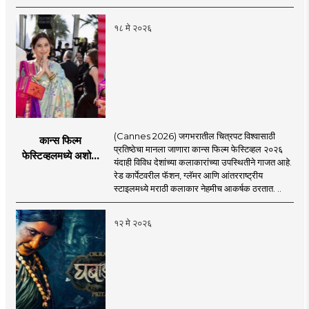
सेलिब्रिटी संस्कृतीवर
जोरदार टीका, नेमकं
१८ मे २०२६
काय म्हणाली?
(Cannes 2026) जगभरातील चित्रपट विश्वासाठी
कान्स फिल्म
प्रतिष्ठेचा मानला जाणारा कान्स फिल्म फेस्टिव्हल २०२६
फेस्टिव्हलमध्ये अशोक
यंदाही विविध देशांच्या कलाकारांच्या उपस्थितीने गाजत आहे.
सराफ आणि निवेदिता
रेड कार्पेटवरील फॅशन, ग्लॅमर आणि आंतरराष्ट्रीय
सराफ यांचा मराठमोळा
स्टाइलमध्ये मराठी कलाकार नेहमीच आकर्षक ठरतात. ..
रेड कार्पेट लूक
१२ मे २०२६