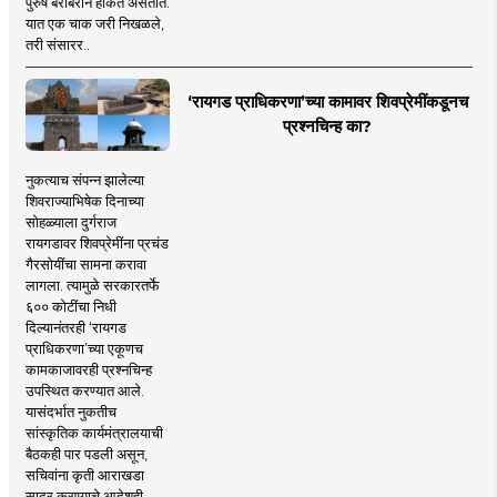
पुरुष बरोबरीने हाकत असतात.
यात एक चाक जरी निखळले,
तरी संसारर..
‘रायगड प्राधिकरणा’च्या कामावर शिवप्रेमींकडूनच
प्रश्नचिन्ह का?
नुकत्याच संपन्न झालेल्या
शिवराज्याभिषेक दिनाच्या
सोहळ्याला दुर्गराज
रायगडावर शिवप्रेमींना प्रचंड
गैरसोयींचा सामना करावा
लागला. त्यामुळे सरकारतर्फे
६०० कोटींचा निधी
दिल्यानंतरही ‘रायगड
प्राधिकरणा’च्या एकूणच
कामकाजावरही प्रश्नचिन्ह
उपस्थित करण्यात आले.
यासंदर्भात नुकतीच
सांस्कृतिक कार्यमंत्रालयाची
बैठकही पार पडली असून,
सचिवांना कृती आराखडा
सादर करण्याचे आदेशही