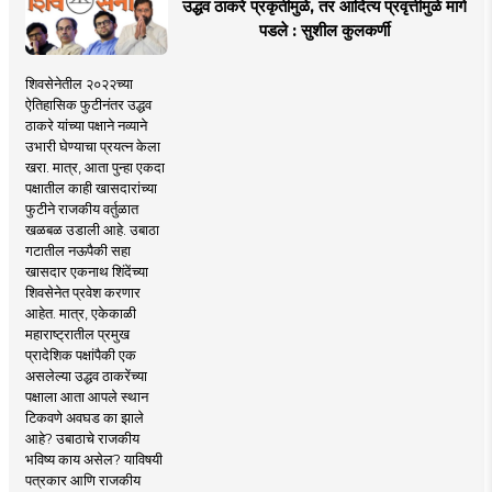
उद्धव ठाकरे प्रकृतीमुळे, तर आदित्य प्रवृत्तीमुळे मागे
पडले : सुशील कुलकर्णी
शिवसेनेतील २०२२च्या
ऐतिहासिक फुटीनंतर उद्धव
ठाकरे यांच्या पक्षाने नव्याने
उभारी घेण्याचा प्रयत्न केला
खरा. मात्र, आता पुन्हा एकदा
पक्षातील काही खासदारांच्या
फुटीने राजकीय वर्तुळात
खळबळ उडाली आहे. उबाठा
गटातील नऊपैकी सहा
खासदार एकनाथ शिंदेंच्या
शिवसेनेत प्रवेश करणार
आहेत. मात्र, एकेकाळी
महाराष्ट्रातील प्रमुख
प्रादेशिक पक्षांपैकी एक
असलेल्या उद्धव ठाकरेंच्या
पक्षाला आता आपले स्थान
टिकवणे अवघड का झाले
आहे? उबाठाचे राजकीय
भविष्य काय असेल? याविषयी
पत्रकार आणि राजकीय