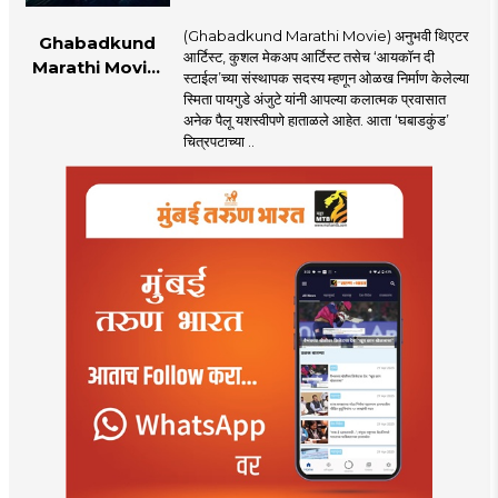
(Ghabadkund Marathi Movie) अनुभवी थिएटर
Ghabadkund
आर्टिस्ट, कुशल मेकअप आर्टिस्ट तसेच ‘आयकॉन दी
Marathi Movie:
स्टाईल’च्या संस्थापक सदस्य म्हणून ओळख निर्माण केलेल्या
‘घबाडकुंड’मध्ये ‘रंगी’ची
स्मिता पायगुडे अंजुटे यांनी आपल्या कलात्मक प्रवासात
एंट्री! स्मिता पायगुडे
अनेक पैलू यशस्वीपणे हाताळले आहेत. आता ‘घबाडकुंड’
अंजुटेचा गूढ अवतार
चित्रपटाच्या ..
पाहून...!