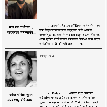
(Pranit More) स्टँड-अप कॉमेडियन प्रणित मोरे याच्या
मला एक संधी द्या...;
शोमध्ये प्रेक्षकांनी केलेल्या वादग्रस्त आणि अश्लील
वादग्रस्त वक्तव्यांनंतर
वक्तव्यांमुळे मोठा वाद निर्माण झाला असून, वाढत्या टीकेनंतर
प्रणित मोरे बॅकफूटवर,
अखेर प्रणित मोरेने सोशल मीडियावर व्हिडीओ शेअर करत
व्हिडिओमध्ये नेमकं काय
सार्वजनिक माफी मागितली आहे. (Pranit ..
म्हणाला?
०१ जून २०२६
(Suman Kalyanpur) आपल्या मधूर आवाजाने
ज्येष्ठ गायिका सुमन
रसिकांच्या मनावर अधिराज्य गाजवणाऱ्या ज्येष्ठ गायिका
कल्याणपूर यांचे वयाच्या
सुमन कल्याणपूर यांचे रविवार, दि. 31 मे रोजी निधन झाले.
८९ व्या वर्षी निधन
वयाच्या 89व्या वर्षी मुंबईतील राहत्या घरी त्यांनी अखेरचा