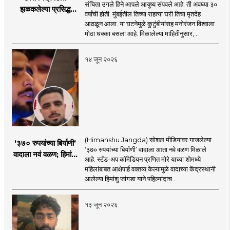
संचिता उगले हिने आपले आयुष्य संपवले आहे. ती अवघ्या ३०
झळकलेल्या प्रसिद्ध
वर्षांची होती. मुंबईतील तिच्या राहत्या घरी तिचा मृतदेह
अभिनेत्रीने आयुष्य
आढळून आला. या घटनेमुळे कुटुंबीयांसह मनोरंजन विश्वाला
संपवलं; मनोरंजन विश्वात
मोठा धक्का बसला आहे. मिळालेल्या माहितीनुसार, ..
हळहळ
१४ जून २०२६
(Himanshu Jangda) सोशल मीडियावर गाजलेल्या
‘३७० रुपयांच्या बिर्याणी’
‘३७० रुपयांच्या बिर्याणी’ वादाला आता नवे वळण मिळाले
वादाला नवं वळण; हिमांशू
आहे. स्टँड-अप कॉमेडियन प्रणित मोरे याच्या शोमध्ये
जांगडाची पहिली
महिलांबाबत आक्षेपार्ह वक्तव्य केल्यामुळे वादाच्या केंद्रस्थानी
प्रतिक्रिया, नेमकं काय
आलेल्या हिमांशु जांगडा याने पहिल्यांदाच ..
म्हणाला?
१३ जून २०२६