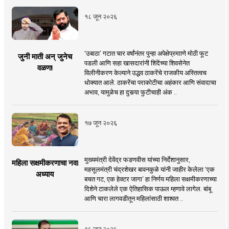
१८ जून २०२६
‘उबाठा’ गटात चार वर्षांनंतर पुन्हा अपेक्षेप्रमााणे मोठी फूट
जुनी माती अन् जुनेच
पडली आणि सहा खासदारांनी शिंदेंच्या शिवसेनेत
वळण!
विलीनीकरण केल्याने उद्धव ठाकरेंचे राजकीय अस्तित्वच
धोक्यात आले. ठाकरेंचा पराकोटीचा अहंकार आणि संवादाचा
अभाव, यामुळेच हा दुसर्‍या फुटीचाही अंक ..
१७ जून २०२६
मुख्यमंत्री देवेंद्र फडणवीस यांच्या निर्देशानुसार,
महिला सक्षमीकरणाचा नवा
महसूलमंत्री चंद्रशेखर बावनकुळे यांनी जाहीर केलेला ‘एक
अध्याय
बचत गट, एक हेक्टर जागा’ हा निर्णय महिला सक्षमीकरणाच्या
दिशेने टाकलेले एक ऐतिहासिक पाऊल म्हणावे लागेल. बांबू
आणि चारा लागवडीतून महिलांसाठी शाश्वत ..