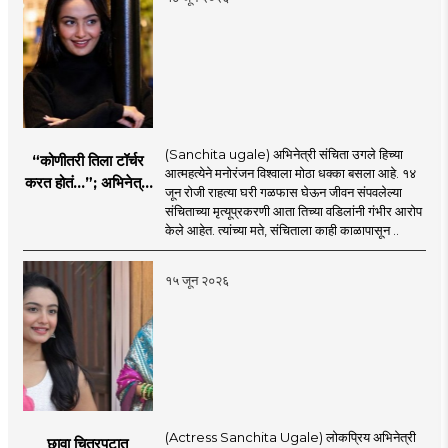
(Sanchita ugale) अभिनेत्री संचिता उगले हिच्या
“कोणीतरी तिला टॉर्चर
आत्महत्येने मनोरंजन विश्वाला मोठा धक्का बसला आहे. १४
करत होतं...”; अभिनेत्री
जून रोजी राहत्या घरी गळफास घेऊन जीवन संपवलेल्या
संचिता उगलेच्या वडिलांचा
संचिताच्या मृत्यूप्रकरणी आता तिच्या वडिलांनी गंभीर आरोप
गंभीर आरोप
केले आहेत. त्यांच्या मते, संचिताला काही काळापासून ..
१५ जून २०२६
(Actress Sanchita Ugale) लोकप्रिय अभिनेत्री
छावा चित्रपटात