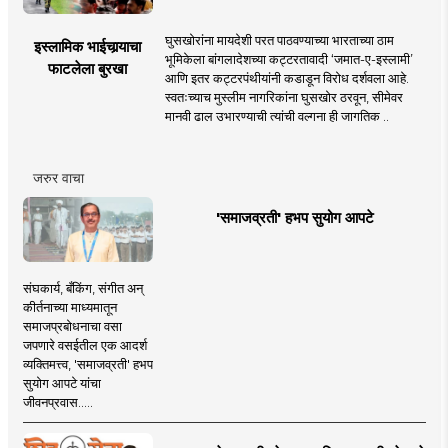
घुसखोरांना मायदेशी परत पाठवण्याच्या भारताच्या ठाम
इस्लामिक भाईचार्‍याचा
भूमिकेला बांगलादेशच्या कट्टरतावादी ‘जमात-ए-इस्लामी’
फाटलेला बुरखा
आणि इतर कट्टरपंथीयांनी कडाडून विरोध दर्शवला आहे.
स्वतःच्याच मुस्लीम नागरिकांना घुसखोर ठरवून, सीमेवर
मानवी ढाल उभारण्याची त्यांची वल्गना ही जागतिक ..
जरुर वाचा
'समाजव्रती' हभप सुयोग आपटे
संघकार्य, बँकिंग, संगीत अन्
कीर्तनाच्या माध्यमातून
समाजप्रबोधनाचा वसा
जपणारे वसईतील एक आदर्श
व्यक्तिमत्त्व, 'समाजव्रती' हभप
सुयोग आपटे यांचा
जीवनप्रवास.....