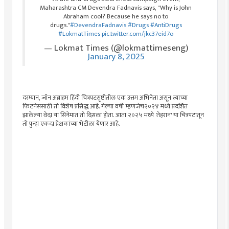
Maharashtra CM Devendra Fadnavis says, "Why is John
Abraham cool? Because he says no to
drugs."
#DevendraFadnavis
#Drugs
#AntiDrugs
#LokmatTimes
pic.twitter.com/jkc37eid7o
— Lokmat Times (@lokmattimeseng)
January 8, 2025
दरम्यान, जॉन अब्राहम हिंदी चित्रपटसृष्टीतील एक उत्तम अभिनेता असून त्याच्या
फिटनेससाठी तो विशेष प्रसिद्ध आहे. गेल्या वर्षी म्हणजेच२०२४ मध्ये प्रदर्शित
झालेल्या वेदा या सिनेमात तो दिसला होता. आता २०२५ मध्ये 'तेहरान' या चित्रपटातून
तो पुन्हा एकदा प्रेक्षकांच्या भेटीला येणार आहे.