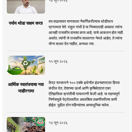
१६ जून २०२६
वय वाढल्यावर माणसाला नैसर्गिकरीत्याच थोडीफार
पर्याय थोडा सक्षम करा!
प्रगल्भता येते. राहुल गांधी हे या नियमालाही अपवाद! त्यांना
आजही राजकीय वास्तव काय आहे, याचे आकलन होत नाही.
अर्थात, त्यांनी जे राजकीय सल्लागार नेमले आहेत, ते त्यांना
योग्य सल्ला देत नाहीत, अन्यथा ज्या ..
१५ जून २०२६
केंद्र सरकारने १०० टक्के इथेनॉल इंधनवापराला हिरवा
आर्थिक स्वातंत्र्याचा नवा
कंदील देत, देशाच्या ऊर्जा आणि कृषिक्षेत्रात एका
जाहीरनामा
ऐतिहासिक क्रांतीची पायाभरणी केली आहे. या महत्त्वपूर्ण
निर्णयामुळे पेट्रोलवरील अवलंबित्व लक्षणीयरीत्या कमी
होईल. पुढील दोन महिन्यांतच अत्याधुनिक फ्लेस ..
१३ जून २०२६