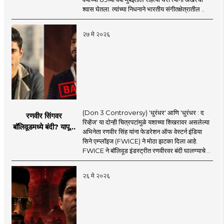
श्वास घेतला. त्यांच्या निधनाने भारतीय संगीतक्षेत्रातील ..
२७ मे २०२६
(Don 3 Controversy) 'धुरंधर' आणि 'धुरंधर : द
रणवीर सिंगवर
रिव्हेंज' या दोन्ही चित्रपटांमुळे यशाच्या शिखरावर असलेल्या
बॉलिवूडमध्ये बंदी? यापूर्वी
अभिनेता रणवीर सिंह यांना फेडरेशन ऑफ वेस्टर्न इंडिया
कुणाकुणावर आली होती
सिने एम्प्लॉइज (FWICE) ने मोठा झटका दिला आहे.
बंदी?
FWICE ने बॉलिवूड इंडस्ट्रीत रणवीरवर बंदी घालण्याचे ..
२६ मे २०२६