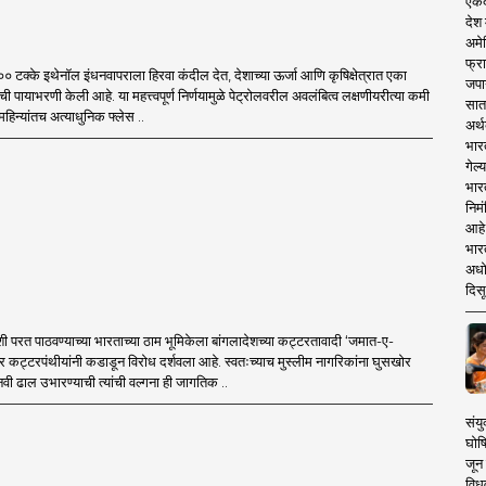
एकदा
देश
अमेर
फ्रा
०० टक्के इथेनॉल इंधनवापराला हिरवा कंदील देत, देशाच्या ऊर्जा आणि कृषिक्षेत्रात एका
जपा
ी पायाभरणी केली आहे. या महत्त्वपूर्ण निर्णयामुळे पेट्रोलवरील अवलंबित्व लक्षणीयरीत्या कमी
सात
हिन्यांतच अत्याधुनिक फ्लेस ..
अर्थ
भार
गेल्
भार
निमं
आहे.
भारत
अधो
दिसू
शी परत पाठवण्याच्या भारताच्या ठाम भूमिकेला बांगलादेशच्या कट्टरतावादी ‘जमात-ए-
 कट्टरपंथीयांनी कडाडून विरोध दर्शवला आहे. स्वतःच्याच मुस्लीम नागरिकांना घुसखोर
वी ढाल उभारण्याची त्यांची वल्गना ही जागतिक ..
संयु
घोष
जून 
विधव