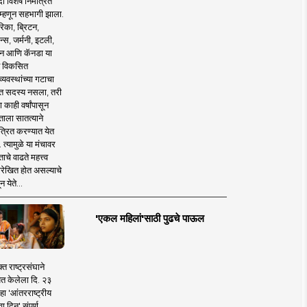
 विशेष निमंत्रित
 म्हणून सहभागी झाला.
िका, ब्रिटन,
न्स, जर्मनी, इटली,
न आणि कॅनडा या
 विकसित
व्यवस्थांच्या गटाचा
त सदस्य नसला, तरी
या काही वर्षांपासून
ताला सातत्याने
त्रित करण्यात येत
 त्यामुळे या मंचावर
ाचे वाढते महत्त्व
रेखित होत असल्याचे
न येते...
'एकल महिलां'साठी पुढचे पाऊल
क्त राष्ट्रसंघाने
ित केलेला दि. २३
हा 'आंतरराष्ट्रीय
ा दिन' संपूर्ण