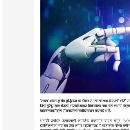
‘एआय’ अर्थात कृत्रिम बुद्धिमत्ता या क्षेत्रात जगाचा चालक होण्याची म
तिचा पुरेपूर लाभ घेतला. आताही शाश्वत विकासाचा नवा मार्ग ‘एआय’ तंत्रज्ञ
वाढवण्याबरोबरच रोजगाराच्या संधीही प्रदान करणारे आहे.
आय’शी संबंधित उत्पादनांची जागतिक बाजारपेठ वाढत असून, २०२७ मध्य
इंटेलिजन्स’शी संबंधित सेवा तसेच, हार्डवेअरसह ही बाजारपेठ गेल्या वर्