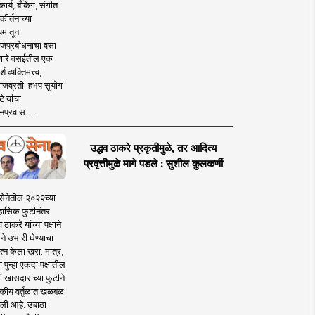
ार्य, बँकिंग, संगीत
कीर्तनाच्या
यमातून
जप्रबोधनाचा वसा
ारे वसईतील एक
श व्यक्तिमत्त्व,
ाजव्रती' हभप सुयोग
े यांचा
प्रवास.....
उद्धव ठाकरे प्रकृतीमुळे, तर आदित्य
प्रवृत्तीमुळे मागे पडले : सुशील कुलकर्णी
सेनेतील २०२२च्या
हासिक फुटीनंतर
व ठाकरे यांच्या पक्षाने
ाने उभारी घेण्याचा
त्न केला खरा. मात्र,
पुन्हा एकदा पक्षातील
 खासदारांच्या फुटीने
कीय वर्तुळात खळबळ
ली आहे. उबाठा