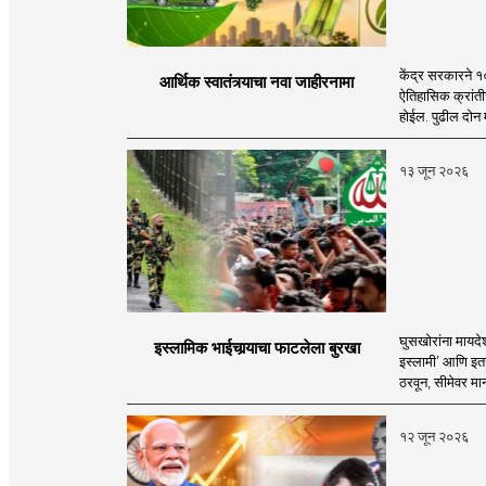
केंद्र सरकारने १
आर्थिक स्वातंत्र्याचा नवा जाहीरनामा
ऐतिहासिक क्रांतीच
होईल. पुढील दोन म
१३ जून २०२६
घुसखोरांना मायदे
इस्लामिक भाईचार्‍याचा फाटलेला बुरखा
इस्लामी’ आणि इतर
ठरवून, सीमेवर मान
१२ जून २०२६