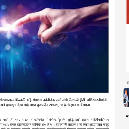
अ
ोठी संधी भारताला मिळाली आहे. संगणक क्रांतीनंतर तशी संधी मिळाली होती आणि भारतीयांनी
ानाने दाखवून दिला आहे. याचा दुरुपयोग टाळला, तर हे तंत्रज्ञान कार्यक्षमता
भा
े ती ९९० अब्ज डॉलर्सपर्यंत पोहोचेल. ‘कृत्रिम बुद्धिमत्ता’ अर्थात ‘आर्टिफिशियल
षीच्या १८५ अब्ज डॉलर्सवरून वार्षिक ४० ते ५५ टक्क्यांनी वाढेल, असे एका अहवालात नमूद