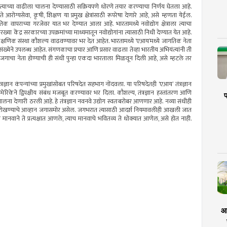
 त्याच्या वाढीला चालना देण्यासाठी सक्रियपणे धोरणे तयार करण्याचा निर्णय घेतला आहे.
ते आरोग्यसेवा, कृषी, शिक्षण या प्रमुख क्षेत्रांसाठी रूपरेषा देणारे आहे, असे म्हणता येईल.
क वापराच्या गरजेवर यात भर देण्यात आला आहे. भारतामध्ये नवोद्योग क्षेत्राला त्याचा
या केंद्र सरकारच्या उपक्रमांच्या माध्यमातून नवोद्योगांना त्यासाठी निधी देण्यात येत आहे.
्षणिक संस्था कौशल्य वाढवण्यावर भर देत आहेत. भारतामध्ये ‘एआय’मध्ये जागतिक नेता
संख्येने उपलब्ध आहेत. संगणकाचा प्रचार आणि प्रसार वाढला तेव्हा भारतीय अभियंत्यांनी ती
जगाचा नेता होण्याची ही संधी पुन्हा एकदा भारताला मिळवून दिली आहे, असे म्हटले तर
 तंत्रज्ञान कंपन्यांच्या प्रमुखांसोबत परिषदेत सहभाग नोंदवला. या परिषदेतही ‘एआय’ तंत्रज्ञान
अमेरिकेने द्विपक्षीय संबंध मजबूत करण्यावर भर दिला. कौशल्य, तंत्रज्ञान हस्तांतरण आणि
प
 चालना देणारी ठरली आहे. हे तंत्रज्ञान नवनवे उद्योग स्वतःबरोबर आणणार आहे. नव्या संधीही
ैरवापर रोखण्याचे आव्हान जगासमोर असेल. जगभरात त्यासाठी आदर्श नियमावलीही आखली जात
 मानवाने ते प्रत्यक्षात आणले, त्याच मानवाचे भवितव्य ते धोक्यात आणेल, असे होत नाही.
आर