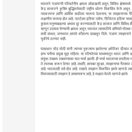
भारताने ‘एआय’ची परिवर्तनीय क्षमता ओळखली असून, विविध क्षेत्रांमध्ये
केंद्र सरकारने कृत्रिम बुद्धिमत्तेसाठी राष्ट्रीय धोरण विकसित केले असून, 
नवकल्पना आणि आर्थिक वाढीला चालना देतानाच, या तंत्रज्ञानाच्या नैति
लक्षणीय फायदा होत आहे. ‘स्टार्टअप इंडिया’ तसेच, ‘डिजिटल इंडिया’ यासारख्
कुशल मनुष्यबळाचा अभाव दूर करण्यासाठी केंद्र सरकार आणि विविध शैक
म्हणून उदयास येण्याची क्षमता असून, भारतात त्यासाठीचे अभियंते मोठ्या 
संधी साधत, जगभरात आपले कौशल्य दाखवून दिले. ‘एआय’ तंत्रज्ञानाने 
चुकीचे ठरणार नाही.
पंतप्रधान नरेंद्र मोदी यांनी त्यांच्या नुकत्याच झालेल्या अमेरिका दौर्‍यात
हाच चर्चेचा प्रमुख मुद्दा राहिला. या परिषदेच्या माध्यमातून भारत आणि 
संयुक्त उपक्रम राबवण्यावर यात चर्चा झाली. ही चर्चा भारताच्या प्रगतीला
ते उपलब्ध करून देणार आहे. तथापि, सायबर सुरक्षा, तंत्रज्ञानाचा ग
आहे. भारतातही तसे होत आहे. एखादे तंत्रज्ञान विकसित झाले म्हणजे ज्या
विकासासाठी तंत्रज्ञान हे आवश्यकच आहे, हे लक्षात घेतले म्हणजे झाले.