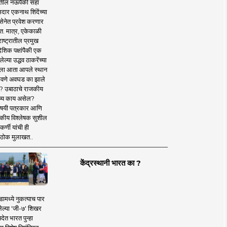
तील नऊपैकी सहा
दार एकनाथ शिंदेंच्या
सेनेत प्रवेश करणार
त. मात्र, एकेकाळी
ाष्ट्रातील प्रमुख
देशिक पक्षांपैकी एक
ल्या उद्धव ठाकरेंच्या
षाला आता आपले स्थान
वणे अवघड का झाले
? उबाठाचे राजकीय
ष्य काय असेल?
िषयी पत्रकार आणि
कीय विश्लेषक सुशील
र्णी यांची ही
ठोक मुलाखत..
केंद्रस्थानी भारत का ?
ामध्ये नुकत्याच पार
ेल्या 'जी-७' शिखर
देत भारत पुन्हा