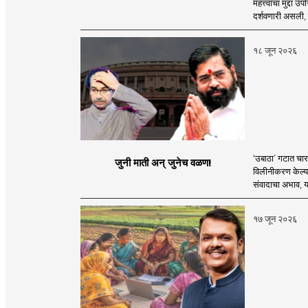
महत्त्वाचा मुद्दा उ
दर्शवणारी असली, त
१८ जून २०२६
‘उबाठा’ गटात चार व
जुनी माती अन् जुनेच वळण!
विलीनीकरण केल्या
संवादाचा अभाव, या
१७ जून २०२६