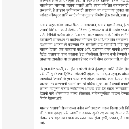
करण्यात आले आहे. यामुळे ७८० ते ९९० अब्ज डॉलरचे उत्पन्न मिळेल, अ
चालविल्या जाणार्‍या ‘एआय’ प्रणाली आणि त्यांना प्रशिक्षित करण्यासाठी ड
असल्याने, हे तंत्रज्ञान पुरविण्यासाठी आवश्यक त्या घटकांच्या पुरवठ
पर्सनल कॉम्प्युटर आणि स्मार्टफोनचा तुटवडा निर्माण होऊ शकतो, असा 
‘एआय’ बद्दल अनेक समज-गैरसमज असल्याने, ‘एआय’ म्हणजे काय, हे समजून 
एआय’, विशेषत: ‘लार्ज लँग्वेज मॉडेल्स’ (एलएलएम) यांनी अलीकडच्य
प्रतिमानिर्मिती प्रत्येक क्षेत्रात ‘एआय’चा वापर वाढला आहे. ‘मशीन लर
डेटासेटची उपलब्धता या वाढीमध्ये योगदान देत आहे. यात होत असलेल्या स
‘एआय’च्या क्षमतांमध्ये करण्यात येत असलेली वाढ यासाठीही मोठे मनुष
चालना देणारा एक महत्त्वाचा घटक आहे. ‘एआय’चा वापर मानवी क्षमतांना 
येईल. ‘एआय’चा वापर करताना, डेटा गोपनीयता, रोजगार कमी होण्याची भ
आखाव्या लागतील. या तंत्रज्ञानाकडे पाठ करणे योग्य ठरणार नाही. या क्ष
तंत्रज्ञानातील प्रगती, यात होत असलेली मोठी गुंतवणूक आणि विविध क्षेत
पर्यंत ती सुमारे एक ट्रिलियन डॉलर्सची होईल, असा अंदाज म्हणूनच बांधला जात
त्याचवेळी ‘एआय’ तंत्रज्ञान प्रगत कसे होईल, याकडेही लक्ष देण्यात येत
सारख्या नवकल्पनांनी ‘एआय’ प्रणाली अधिक सुलभ आणि प्रभावी बनवली आह
कंपन्या म्हणूनच यातील नवोद्योगांना आर्थिक बळ देत आहेत. त्याचवेळी 
देशांनी याचे धोरणात्मक महत्त्व ओळखत, नाविन्यपूर्णतेला चालना देण्
निर्णय घेतला आहे.
भारतात ‘एआय’ने रोजगाराच्या नवीन संधी उपलब्ध करून दिल्या, असे निश
की, ‘एआय’ २०२५ पर्यंत जागतिक स्तरावर सुमारे ८५ दशलक्ष रोजगार विस्था
अंदाज याच अहवालात व्यक्त करण्यात आला होता. कृषी, उत्पादन, वित्त आणि
आहे.