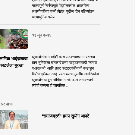
महत्त्वपूर्ण निर्णयामुळे पेट्रोलवरील अवलंबित्व
लक्षणीयरीत्या कमी होईल. पुढील दोन महिन्यांतच
अत्याधुनिक फ्लेस ..
१३ जून २०२६
घुसखोरांना मायदेशी परत पाठवण्याच्या भारताच्या
लामिक भाईचार्‍याचा
ठाम भूमिकेला बांगलादेशच्या कट्टरतावादी ‘जमात-
फाटलेला बुरखा
ए-इस्लामी’ आणि इतर कट्टरपंथीयांनी कडाडून
विरोध दर्शवला आहे. स्वतःच्याच मुस्लीम नागरिकांना
घुसखोर ठरवून, सीमेवर मानवी ढाल उभारण्याची
त्यांची वल्गना ही जागतिक ..
रुर वाचा
'समाजव्रती' हभप सुयोग आपटे