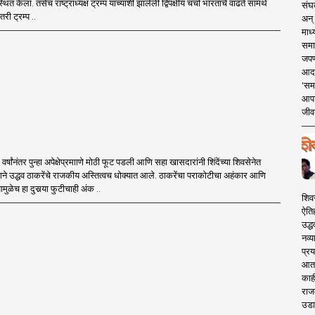
पस्थित केला. तसेच राष्ट्राध्यक्ष ट्रम्प यांच्याशी झालेली द्विपक्षीय चर्चा भारताचे वाढते सामर्थ
संघक
री ट्रम्प ..
अन् 
माध्
समा
जपण
आदर्
'सम
आपट
जीवन
र्षांनंतर पुन्हा अपेक्षेप्रमााणे मोठी फूट पडली आणि सहा खासदारांनी शिंदेंच्या शिवसेनेत
ने उद्धव ठाकरेंचे राजकीय अस्तित्वच धोक्यात आले. ठाकरेंचा पराकोटीचा अहंकार आणि
मुळेच हा दुसर्‍या फुटीचाही अंक ..
शिव
ऐति
उद्ध
नव्य
प्रय
आता 
काही
राज
उडा