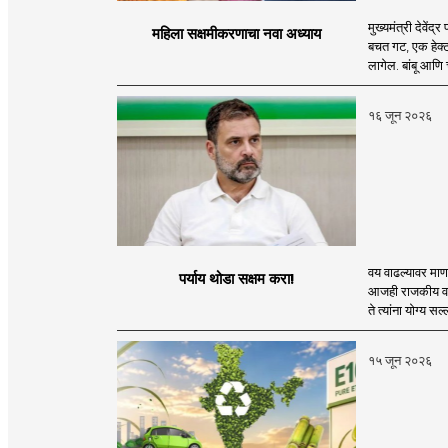
मुख्यमंत्री देवें
महिला सक्षमीकरणाचा नवा अध्याय
बचत गट, एक हेक्ट
लागेल. बांबू आणि
१६ जून २०२६
वय वाढल्यावर माणस
पर्याय थोडा सक्षम करा!
आजही राजकीय वास
ते त्यांना योग्य सल
१५ जून २०२६