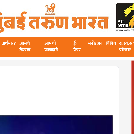
अर्थभारत
आमचे
आमची
ई-
मनोरंजन
विविध
रा.स्व.स
लेखक
प्रकाशने
पेपर
परिवार