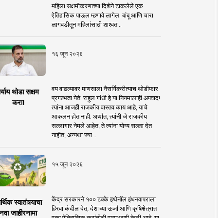
महिला सक्षमीकरणाच्या दिशेने टाकलेले एक
ऐतिहासिक पाऊल म्हणावे लागेल. बांबू आणि चारा
लागवडीतून महिलांसाठी शाश्वत ..
१६ जून २०२६
वय वाढल्यावर माणसाला नैसर्गिकरीत्याच थोडीफार
र्याय थोडा सक्षम
प्रगल्भता येते. राहुल गांधी हे या नियमालाही अपवाद!
करा!
त्यांना आजही राजकीय वास्तव काय आहे, याचे
आकलन होत नाही. अर्थात, त्यांनी जे राजकीय
सल्लागार नेमले आहेत, ते त्यांना योग्य सल्ला देत
नाहीत, अन्यथा ज्या ..
१५ जून २०२६
केंद्र सरकारने १०० टक्के इथेनॉल इंधनवापराला
्थिक स्वातंत्र्याचा
हिरवा कंदील देत, देशाच्या ऊर्जा आणि कृषिक्षेत्रात
नवा जाहीरनामा
एका ऐतिहासिक क्रांतीची पायाभरणी केली आहे. या