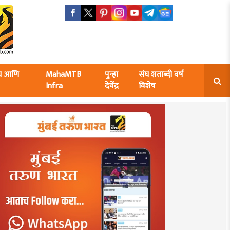
ंघ आणि
MahaMTB
पुन्हा
संघ शताब्दी वर्ष
Infra
देवेंद्र
विशेष