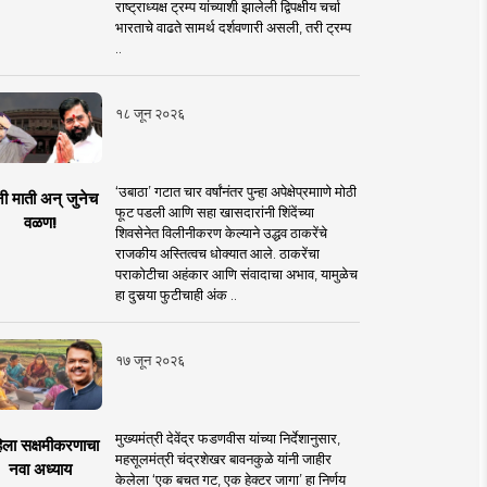
राष्ट्राध्यक्ष ट्रम्प यांच्याशी झालेली द्विपक्षीय चर्चा
भारताचे वाढते सामर्थ दर्शवणारी असली, तरी ट्रम्प
..
१८ जून २०२६
‘उबाठा’ गटात चार वर्षांनंतर पुन्हा अपेक्षेप्रमााणे मोठी
नी माती अन् जुनेच
फूट पडली आणि सहा खासदारांनी शिंदेंच्या
वळण!
शिवसेनेत विलीनीकरण केल्याने उद्धव ठाकरेंचे
राजकीय अस्तित्वच धोक्यात आले. ठाकरेंचा
पराकोटीचा अहंकार आणि संवादाचा अभाव, यामुळेच
हा दुसर्‍या फुटीचाही अंक ..
१७ जून २०२६
मुख्यमंत्री देवेंद्र फडणवीस यांच्या निर्देशानुसार,
िला सक्षमीकरणाचा
महसूलमंत्री चंद्रशेखर बावनकुळे यांनी जाहीर
नवा अध्याय
केलेला ‘एक बचत गट, एक हेक्टर जागा’ हा निर्णय