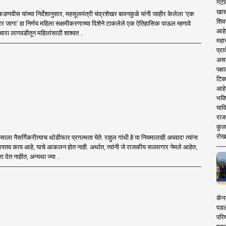
गटा
खास
द्र फडणवीस यांच्या निर्देशानुसार, महसूलमंत्री चंद्रशेखर बावनकुळे यांनी जाहीर केलेला ‘एक
शिव
र जागा’ हा निर्णय महिला सक्षमीकरणाच्या दिशेने टाकलेले एक ऐतिहासिक पाऊल म्हणावे
आहे
 चारा लागवडीतून महिलांसाठी शाश्वत ..
महार
प्रा
असले
पक्
टिक
आहे
भवि
याव
राज
कुलक
रोख
ाला नैसर्गिकरीत्याच थोडीफार प्रगल्भता येते. राहुल गांधी हे या नियमालाही अपवाद! त्यांना
्तव काय आहे, याचे आकलन होत नाही. अर्थात, त्यांनी जे राजकीय सल्लागार नेमले आहेत,
्ला देत नाहीत, अन्यथा ज्या ..
कॅनड
पडल
परिष