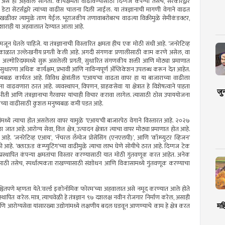
से हा अहवाल सांगतो. कार्यक्षमता वाढविण्यासाठी दिग्गज कंपन्या तसेच, सरकारद्वारे
ेटा सेंटर्सद्वारे त्यांच्या वाढीस चालना दिली जाईल. या तंत्रज्ञानाची मागणी वेगाने वाढत
ा साखळीवर त्यामुळे ताण येईल. भूराजकीय तणावाबरोबरच वाढत्या विक्रीमुळे सेमीकंडक्टर,
इशाराही या अहवालात देण्यात आला आहे.
घेतले पाहिजे. या तंत्रज्ञानाची विस्तारित क्षमता हीच एक मोठी संधी आहे. ‘जनरेटिव्ह
ा काळात उल्लेखनीय प्रगती केली आहे. अगदी संगणक प्रणालीसाठी काम करणे असेल, वा
्निंग’ अल्गोरिदममध्ये सुरू असलेली प्रगती, सुधारित संगणकीय शक्ती आणि मोठ्या प्रमाणात
ुधारणा अधिक कार्यक्षम, प्रभावी आणि नाविन्यपूर्ण अ‍ॅप्लिकेशन उपलब्ध करून देत आहेत.
्यबळ कार्यरत आहे. विविध क्षेत्रांतील ‘एआय’चा वाढता वापर हा या बाजाराच्या वाढीला
वाढवणारा ठरत आहे. व्यवस्थापन, विपणन, ग्राहकसेवा या क्षेत्रात हे विशेषत्वाने पाहता
जु
ीती आणि तंत्रज्ञानाचा गैरवापर यांचाही विचार करावा लागेल. त्यासाठी ठोस उपाययोजना
ेत्राच्या वाढीसाठी कुशल मनुष्यबळ कमी पडत आहे.
्रांमध्ये त्याचा होत असलेला वापर यामुळे ‘एआय’ची बाजारपेठ वेगाने विस्तारत आहे. २०२७
 आहे. आरोग्य सेवा, वित्त क्षेत्र, उत्पादन क्षेत्रात त्याचा वापर मोठ्या प्रमाणात होत आहे.
 आहे. ‘जनरेटिव्ह एआय’, ‘नॅचरल लँग्वेज प्रोसेसिंग (एनएलपी)’, आणि ‘कॉम्प्युटर व्हिजन’
े. ‘क्लाऊड कंम्प्युटिंग’च्या वाढीमुळे त्याचा लाभ घेणे सोयीचे ठरत आहे. दिग्गज टेक
प्रस्थापित कंपन्या क्षमतांचा विस्तार करण्यासाठी यात मोठी गुंतवणूक करत आहेत. अनेक
यासाठी तसेच, स्पर्धात्मकता राखण्यासाठी संशोधन आणि विकासामध्ये गुंतवणूक करण्याचा
्चितपणे म्हणता येते.‘वर्ल्ड इकोनॉमिक फोरम’च्या अहवालात असे नमूद करण्यात आले होते
पित करेल. मात्र, त्याचवेळी हे तंत्रज्ञान ९७ दशलक्ष नवीन रोजगार निर्माण करेल, असाही
 आरोग्यसेवा यांसारख्या उद्योगांमध्ये लक्षणीय बदल घडवून आणण्याचे काम हे क्षेत्र करत
मह