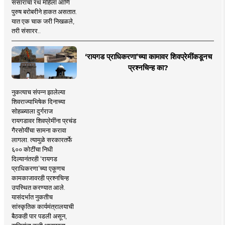
संसाराचा रथ महिला आणि
पुरुष बरोबरीने हाकत असतात.
यात एक चाक जरी निखळले,
तरी संसारर..
‘रायगड प्राधिकरणा’च्या कामावर शिवप्रेमींकडूनच
प्रश्नचिन्ह का?
नुकत्याच संपन्न झालेल्या
शिवराज्याभिषेक दिनाच्या
सोहळ्याला दुर्गराज
रायगडावर शिवप्रेमींना प्रचंड
गैरसोयींचा सामना करावा
लागला. त्यामुळे सरकारतर्फे
६०० कोटींचा निधी
दिल्यानंतरही ‘रायगड
प्राधिकरणा’च्या एकूणच
कामकाजावरही प्रश्नचिन्ह
उपस्थित करण्यात आले.
यासंदर्भात नुकतीच
सांस्कृतिक कार्यमंत्रालयाची
बैठकही पार पडली असून,