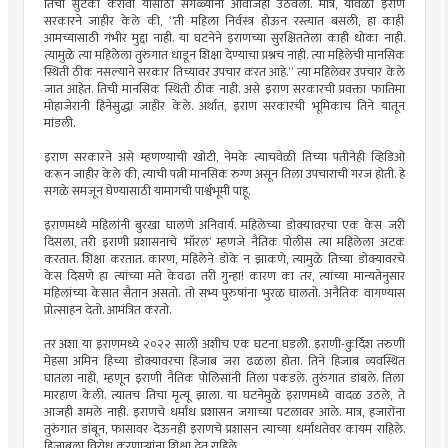
तिची सुटका करावी यासाठी सगळ्यांनी आवाजही उठवला. मात्र, यावेळी इराण
सरकारने जाहीर केले की, “ती महिला निर्वस्त्र होऊन रस्त्यात बसली, हा काही
आमच्यासाठी गंभीर मुद्दा नाही. या घटनेने इराणच्या सुरक्षिततेला काही धोका नाही.
त्यामुळे त्या महिलेला तुरुंगात धाडून शिक्षा देण्याचा प्रश्नच नाही. त्या महिलेची मानसिक
स्थिती ठीक नसल्याने सरकार तिच्यावर उपचार करत आहे.” त्या महिलेवर उपचार केले
जात आहेत. तिची मानसिक स्थिती ठीक नाही. असे इराण सरकारची प्रवक्ता फातिमा
मोहाजेरानी हिनेसुद्धा जाहीर केले. अर्थात, इराण सरकारची भूमिकाच तिने यातून
मांडली.
इराण सरकारने असे म्हणण्याची खोटी, नेमके त्याचवेळी तिच्या पतीनेही व्हिडिओ
करून जाहीर केले की, त्याची पत्नी मानसिक रुग्ण असून तिला उपचाराची गरज होती. हे
सगळे समजून घेण्यासाठी यामागची पार्श्वभूमी पाहू.
इराणमध्ये महिलांनी बुरखा घालणे अनिवार्य. महिलेच्या डोक्यावरचा एक केस जरी
दिसला, तरी इराणी प्रशासनाचे ‘मॉरल’ म्हणजे नैतिक पोलीस त्या महिलेला अटक
करतात. शिक्षा करतात. कारण, महिलेने डोके न झाकणे, त्यामुळे तिच्या डोक्यावरचे
केस दिसणे हा त्यांच्या मते केवढा तरी गुन्हा! कारण का तर, त्यांच्या मान्यतेनुसार
महिलांच्या केसात सैतान असतो. तो सभ्य पुरुषांना भुरळ घालतो. अनैतिक वागण्यास
प्रोत्साहन देतो. आमंत्रित करतो.
तर अशा या इराणमध्ये २०२२ साली अशीच एक घटना घडली. इराणी-कुर्दिश तरुणी
मेहसा अमिन हिच्या डोक्यावरचा हिजाब जरा ढळला होता. तिने हिजाब व्यवस्थित
घातला नाही, म्हणून इराणी नैतिक पोलिसांनी तिला पकडले. तुरुंगात डांबले. तिला
मारहाण केली. त्यातच तिचा मृत्यू झाला. या घटनेमुळे इराणमध्ये वादळ उठले, ते
आजही शमले नाही. इराणचे धर्मांध प्रशासन जगाच्या पटलावर आले. मात्र, हजारोंना
तुरुंगात डांबून, फासावर देऊनही इराणचे प्रशासन त्याच्या धर्मांधतेवर कायम राहिले.
हिजाबला विरोध करणार्‍यांना शिक्षा देत राहिले.