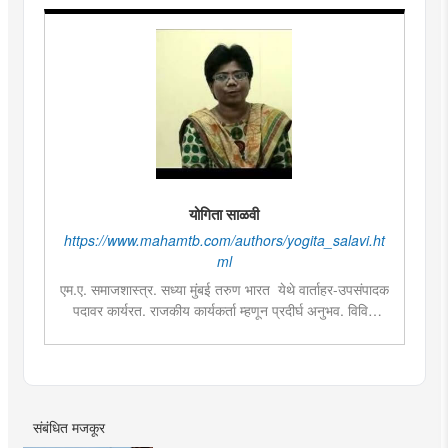
योगिता साळवी
https://www.mahamtb.com/authors/yogita_salavi.ht
ml
एम.ए. समाजशास्त्र. सध्या मुंबई तरुण भारत येथे वार्ताहर-उपसंपादक
पदावर कार्यरत. राजकीय कार्यकर्ता म्हणून प्रदीर्घ अनुभव. विविध
सामाजिक प्रश्‍नांच्या अभ्यासाची आवड व लिखाण. वस्त्यांचे वास्तव हे
मुंबई तरुण भारतमधील लोकप्रिय सदराच्या लेखिका.
संबंधित मजकूर