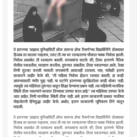
ते हरानच्या ‘आझाद युनिव्हसिर्टी ऑफ सायन्स अ‍ॅण्ड रिसर्च’च्या विद्यार्थिनीने डोक्यावर
हिजाब तर घातला नव्हताच, उलट ती त्या भर रस्त्यातल्या चौकात चक्क निर्वस्त्र झाली.
निर्वस्त्र अवस्थेत ती रस्त्यातच बसली. सगळ्यांना वाटले की, तिला इराणचे नैतिक
पोलीस पकडतील, मारहाण करतील, तुरुंगात डांबतील. तिला पकडण्यात आले, तेव्हा
तिची सुटका करावी यासाठी सगळ्यांनी आवाजही उठवला. मात्र, यावेळी इराण
सरकारने जाहीर केले की, “ती महिला निर्वस्त्र होऊन रस्त्यात बसली, हा काही
आमच्यासाठी गंभीर मुद्दा नाही. या घटनेने इराणच्या सुरक्षिततेला काही धोका नाही.
त्यामुळे त्या महिलेला तुरुंगात धाडून शिक्षा देण्याचा प्रश्नच नाही. त्या महिलेची मानसिक
स्थिती ठीक नसल्याने सरकार तिच्यावर उपचार करत आहे.” त्या महिलेवर उपचार केले
जात आहेत. तिची मानसिक स्थिती ठीक नाही. असे इराण सरकारची प्रवक्ता फातिमा
मोहाजेरानी हिनेसुद्धा जाहीर केले. अर्थात, इराण सरकारची भूमिकाच तिने यातून
मांडली.
ते हरानच्या ‘आझाद युनिव्हसिर्टी ऑफ सायन्स अ‍ॅण्ड रिसर्च’च्या विद्यार्थिनीने डोक्यावर
हिजाब तर घातला नव्हताच, उलट ती त्या भर रस्त्यातल्या चौकात चक्क निर्वस्त्र झाली.
निर्वस्त्र अवस्थेत ती रस्त्यातच बसली. सगळ्यांना वाटले की, तिला इराणचे नैतिक
पोलीस पकडतील, मारहाण करतील, तुरुंगात डांबतील. तिला पकडण्यात आले, तेव्हा