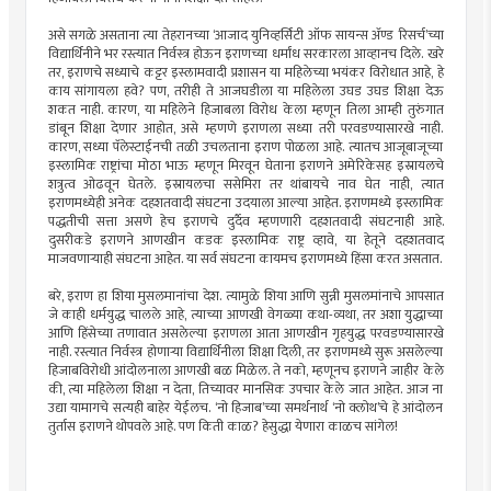
असे सगळे असताना त्या तेहरानच्या ‘आजाद युनिव्हर्सिटी ऑफ सायन्स अ‍ॅण्ड रिसर्च’च्या
विद्यार्थिनीने भर रस्त्यात निर्वस्त्र होऊन इराणच्या धर्मांध सरकारला आव्हानच दिले. खरे
तर, इराणचे सध्याचे कट्टर इस्लामवादी प्रशासन या महिलेच्या भयंकर विरोधात आहे, हे
काय सांगायला हवे? पण, तरीही ते आजघडीला या महिलेला उघड उघड शिक्षा देऊ
शकत नाही. कारण, या महिलेने हिजाबला विरोध केला म्हणून तिला आम्ही तुरुंगात
डांबून शिक्षा देणार आहोत, असे म्हणणे इराणला सध्या तरी परवडण्यासारखे नाही.
कारण, सध्या पॅलेस्टाईनची तळी उचलताना इराण पोळला आहे. त्यातच आजूबाजूच्या
इस्लामिक राष्ट्रांचा मोठा भाऊ म्हणून मिरवून घेताना इराणने अमेरिकेसह इस्रायलचे
शत्रुत्व ओढवून घेतले. इस्रायलचा ससेमिरा तर थांबायचे नाव घेत नाही, त्यात
इराणमध्येही अनेक दहशतवादी संघटना उदयाला आल्या आहेत. इराणमध्ये इस्लामिक
पद्धतीची सत्ता असणे हेच इराणचे दुर्दैव म्हणणारी दहशतवादी संघटनाही आहे.
दुसरीकडे इराणने आणखीन कडक इस्लामिक राष्ट्र व्हावे, या हेतूने दहशतवाद
माजवणार्‍याही संघटना आहेत. या सर्व संघटना कायमच इराणमध्ये हिंसा करत असतात.
बरे, इराण हा शिया मुसलमानांचा देश. त्यामुळे शिया आणि सुन्नी मुसलमांनाचे आपसात
जे काही धर्मयुद्ध चालले आहे, त्याच्या आणखी वेगळ्या कथा-व्यथा, तर अशा युद्धाच्या
आणि हिंसेच्या तणावात असलेल्या इराणला आता आणखीन गृहयुद्ध परवडण्यासारखे
नाही. रस्त्यात निर्वस्त्र होणार्‍या विद्यार्थिनीला शिक्षा दिली, तर इराणमध्ये सुरू असलेल्या
हिजाबविरोधी आंदोलनाला आणखी बळ मिळेल. ते नको, म्हणूनच इराणने जाहीर केले
की, त्या महिलेला शिक्षा न देता, तिच्यावर मानसिक उपचार केले जात आहेत. आज ना
उद्या यामागचे सत्यही बाहेर येईलच. ‘नो हिजाब’च्या समर्थनार्थ ‘नो क्लोथ’चे हे आंदोलन
तुर्तास इराणने थोपवले आहे. पण किती काळ? हेसुद्धा येणारा काळच सांगेल!