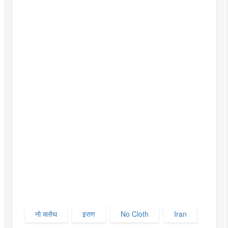
नो क्लोथ
इराण
No Cloth
Iran