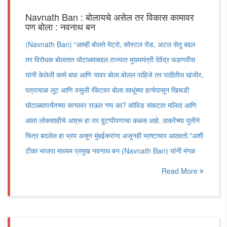
Navnath Ban : बोलायचे असेल तर विकास कामावर
पण बोला : नवनाथ बन
(Navnath Ban) “आम्ही बोलते मेट्रो, कोस्टल रोड, अटल सेतू बद्दल
तर विरोधक बोलतात घोटाळ्याबद्दल.राज्यात मुख्यमंत्री देवेंद्र फडणवीस
यांनी केलेली कामे बघा आणि यावर बोला.बोलल पाहिजे तर पाठीतील खंजीर,
पत्राचाळ लूट आणि वसुली रॅकेटवर बोला.साधूंच्या हत्येपासून खिचडी
घोटाळ्यापर्यंतच्या सत्यावर राऊत गप्प का? कोविड संकटात मलिदा आणि
आता लोकशाहीचे अश्रू हा तर दुटप्पीपणाचा कळस आहे. ठाकरेंच्या युतीने
चित्र बदलेल हा भ्रम असून मुंबईकरांना अजूनही भ्रष्टाचार आठवतो."अशी
टीका भाजपा माध्यम प्रमुख नवनाथ बन (Navnath Ban) यांनी मंगळ
Read More