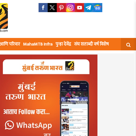
घ आणि परिवार
MahaMTB Infra
पुन्हा देवेंद्र
संघ शताब्दी वर्ष विशेष