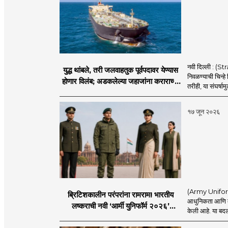
नवी दिल्ली : (
युद्ध थांबले, तरी जलवाहतुक पूर्वपदावर येण्यास
निवळण्याची चिन्हे
होणार विलंब; अडकलेल्या जहाजांना कराराच्या
तरीही, या संघर्ष
शाश्वततेची चिंता.
१७ जून २०२६
(Army Uniform 2
ब्रिटिशकालीन परंपरांना रामराम! भारतीय
आधुनिकता आणि व्य
लष्कराची नवी ‘आर्मी युनिफॉर्म २०२६’
केली आहे. या बदला
नियमावली लागू