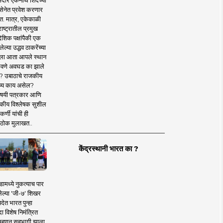
दार एकनाथ शिंदेंच्या
सेनेत प्रवेश करणार
त. मात्र, एकेकाळी
ाष्ट्रातील प्रमुख
देशिक पक्षांपैकी एक
ल्या उद्धव ठाकरेंच्या
षाला आता आपले स्थान
वणे अवघड का झाले
? उबाठाचे राजकीय
ष्य काय असेल?
िषयी पत्रकार आणि
कीय विश्लेषक सुशील
र्णी यांची ही
ठोक मुलाखत..
केंद्रस्थानी भारत का ?
ामध्ये नुकत्याच पार
ेल्या 'जी-७' शिखर
देत भारत पुन्हा
 विशेष निमंत्रित
 म्हणून सहभागी झाला.