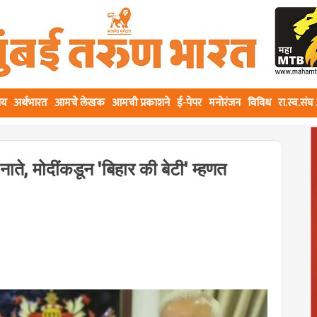
ीय
अर्थभारत
आमचे लेखक
आमची प्रकाशने
ई-पेपर
मनोरंजन
विविध
रा.स्व.सं
 नाते, मोदींकडून 'बिहार की बेटी' म्हणत