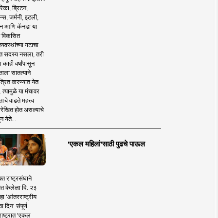
िका, ब्रिटन,
न्स, जर्मनी, इटली,
न आणि कॅनडा या
 विकसित
व्यवस्थांच्या गटाचा
त सदस्य नसला, तरी
या काही वर्षांपासून
ताला सातत्याने
त्रित करण्यात येत
 त्यामुळे या मंचावर
ाचे वाढते महत्त्व
रेखित होत असल्याचे
न येते...
'एकल महिलां'साठी पुढचे पाऊल
क्त राष्ट्रसंघाने
ित केलेला दि. २३
हा 'आंतरराष्ट्रीय
ा दिन' संपूर्ण
राष्ट्रात 'एकल