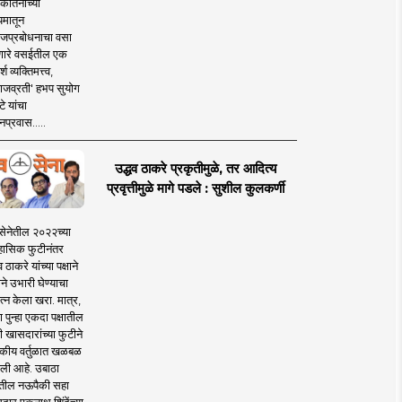
कीर्तनाच्या
यमातून
जप्रबोधनाचा वसा
ारे वसईतील एक
श व्यक्तिमत्त्व,
ाजव्रती' हभप सुयोग
े यांचा
प्रवास.....
उद्धव ठाकरे प्रकृतीमुळे, तर आदित्य
प्रवृत्तीमुळे मागे पडले : सुशील कुलकर्णी
सेनेतील २०२२च्या
हासिक फुटीनंतर
व ठाकरे यांच्या पक्षाने
ाने उभारी घेण्याचा
त्न केला खरा. मात्र,
पुन्हा एकदा पक्षातील
 खासदारांच्या फुटीने
कीय वर्तुळात खळबळ
ली आहे. उबाठा
तील नऊपैकी सहा