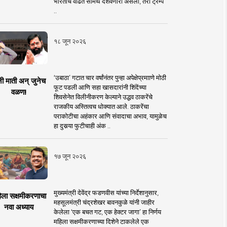
भारताचे वाढते सामर्थ दर्शवणारी असली, तरी ट्रम्प
..
१८ जून २०२६
‘उबाठा’ गटात चार वर्षांनंतर पुन्हा अपेक्षेप्रमााणे मोठी
नी माती अन् जुनेच
फूट पडली आणि सहा खासदारांनी शिंदेंच्या
वळण!
शिवसेनेत विलीनीकरण केल्याने उद्धव ठाकरेंचे
राजकीय अस्तित्वच धोक्यात आले. ठाकरेंचा
पराकोटीचा अहंकार आणि संवादाचा अभाव, यामुळेच
हा दुसर्‍या फुटीचाही अंक ..
१७ जून २०२६
मुख्यमंत्री देवेंद्र फडणवीस यांच्या निर्देशानुसार,
िला सक्षमीकरणाचा
महसूलमंत्री चंद्रशेखर बावनकुळे यांनी जाहीर
नवा अध्याय
केलेला ‘एक बचत गट, एक हेक्टर जागा’ हा निर्णय
महिला सक्षमीकरणाच्या दिशेने टाकलेले एक