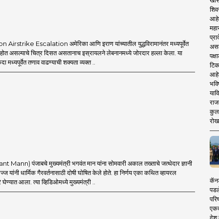
खास
शिव
आहे
महार
प्रा
Airstrike Escalation अमेरिका आणि इराण यांच्यातील युद्धविरामानंतर मध्यपूर्वेत
असले
त होत असल्याचे चित्र दिसत असतानाच इस्रायलने लेबनानमध्ये जोरदार हल्ला केला. या
पक्
एकदा मध्यपूर्वेत तणाव वाढण्याची शक्यता व्यक्त ..
टिक
आहे
भवि
याव
राज
कुलक
रोख
t Mann) पंजाबचे मुख्यमंत्री भगवंत मान यांना सोमवारी अकाल तख्ताचे जत्थेदार ज्ञानी
ज यांनी धार्मिक गैरवर्तनासाठी दोषी घोषित केले होते. हा निर्णय एका कथित व्हायरल
कॅनड
घेण्यात आला. त्या व्हिडिओमध्ये मुख्यमंत्री ..
पडल
परिष
एकदा
देश