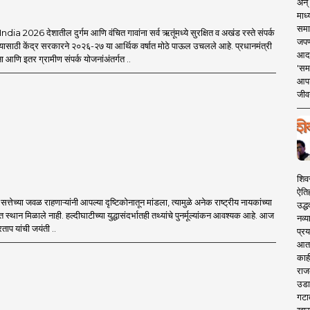
अन् 
माध्
समा
a 2026 देशातील दुर्गम आणि वंचित गावांना सर्व ऋतूंमध्ये सुरक्षित व अखंड रस्ते संपर्क
जपण
यासाठी केंद्र सरकारने २०२६-२७ या आर्थिक वर्षात मोठे पाऊल उचलले आहे. प्रधानमंत्री
आदर्
आणि इतर ग्रामीण संपर्क योजनांअंतर्गत ..
'सम
आपट
जीवन
शिव
ऐति
्तेच्या जवळ राहणाऱ्यांनी आपल्या दृष्टिकोनातून मांडला, त्यामुळे अनेक राष्ट्रीय नायकांच्या
उद्ध
त स्थान मिळाले नाही. हल्दीघाटीच्या युद्धासंदर्भातही तथ्यांचे पुनर्मूल्यांकन आवश्यक आहे. आज
नव्य
ताप यांची जयंती ..
प्रय
आता 
काही
राज
उडा
गटा