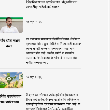
ऐतिहासिक पाऊल म्हणावे लागेल. बांबू आणि चारा
लागवडीतून महिलांसाठी शाश्वत ..
१६ जून २०२६
वय वाढल्यावर माणसाला नैसर्गिकरीत्याच थोडीफार
र्याय थोडा सक्षम
प्रगल्भता येते. राहुल गांधी हे या नियमालाही अपवाद!
करा!
त्यांना आजही राजकीय वास्तव काय आहे, याचे
आकलन होत नाही. अर्थात, त्यांनी जे राजकीय
सल्लागार नेमले आहेत, ते त्यांना योग्य सल्ला देत
नाहीत, अन्यथा ज्या ..
१५ जून २०२६
केंद्र सरकारने १०० टक्के इथेनॉल इंधनवापराला
्थिक स्वातंत्र्याचा
हिरवा कंदील देत, देशाच्या ऊर्जा आणि कृषिक्षेत्रात
नवा जाहीरनामा
एका ऐतिहासिक क्रांतीची पायाभरणी केली आहे. या
महत्त्वपूर्ण निर्णयामुळे पेट्रोलवरील अवलंबित्व