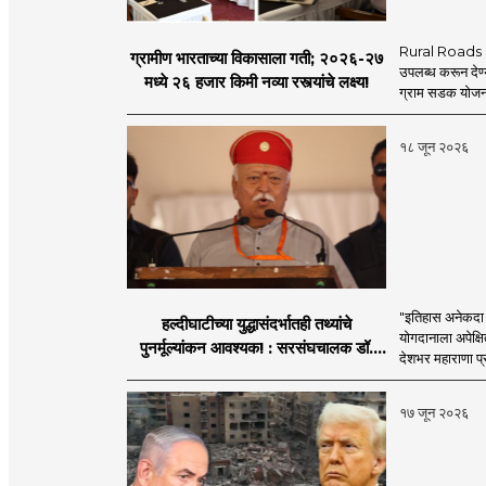
Rural Roads Indi
ग्रामीण भारताच्या विकासाला गती; २०२६-२७
उपलब्ध करून देण्
मध्ये २६ हजार किमी नव्या रस्त्यांचे लक्ष्य!
ग्राम सडक योजना 
१८ जून २०२६
"इतिहास अनेकदा सत
हल्दीघाटीच्या युद्धासंदर्भातही तथ्यांचे
योगदानाला अपेक्षि
पुनर्मूल्यांकन आवश्यक! : सरसंघचालक डॉ.
देशभर महाराणा प्र
मोहनजी भागवत
१७ जून २०२६