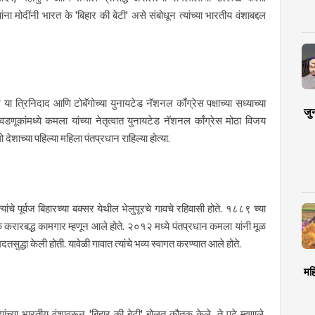
ा मोदींनी भारत के 'बिहार की बेटी' असे संबोधून त्यांच्या भारतीय वंशाबद्दल
ा त्रिनिदाद आणि टोबॅगोच्या युनायटेड नॅशनल काँग्रेस पक्षाच्या सध्याच्या
जु
णूकांमध्ये कमला यांच्या नेतृत्वात युनायटेड नॅशनल काँग्रेस मोठा विजय
ेशाच्या पहिल्या महिला पंतप्रधान राहिल्या होत्या.
यांचे पूर्वज बिहारच्या बक्सर येथील भेलुपूरचे गावचे रहिवासी होते. १८८९ च्या
क करारबद्ध कामगार म्हणून आले होते. २०१२ मध्ये पंतप्रधान कमला यांनी मूळ
तसुद्धा केली होती. यावेळी गावात त्यांचे भव्य स्वागत करण्यात आले होते.
मह
च्या भारतीय वंशावरून 'बिहार की बेटी' बोलत कौतुक केले. ते पुढे म्हणाले,