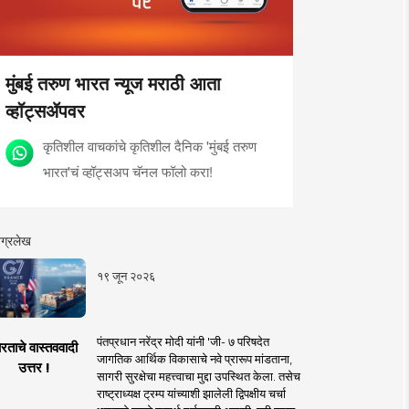
मुंबई तरुण भारत न्यूज मराठी आता
व्हॉट्सॲपवर
कृतिशील वाचकांचे कृतिशील दैनिक 'मुंबई तरुण
भारत'चं व्हॉट्सअप चॅनल फॉलो करा!
ग्रलेख
१९ जून २०२६
पंतप्रधान नरेंद्र मोदी यांनी 'जी- ७ परिषदेत
रताचे वास्तववादी
जागतिक आर्थिक विकासाचे नवे प्रारूप मांडताना,
उत्तर !
सागरी सुरक्षेचा महत्त्वाचा मुद्दा उपस्थित केला. तसेच
राष्ट्राध्यक्ष ट्रम्प यांच्याशी झालेली द्विपक्षीय चर्चा