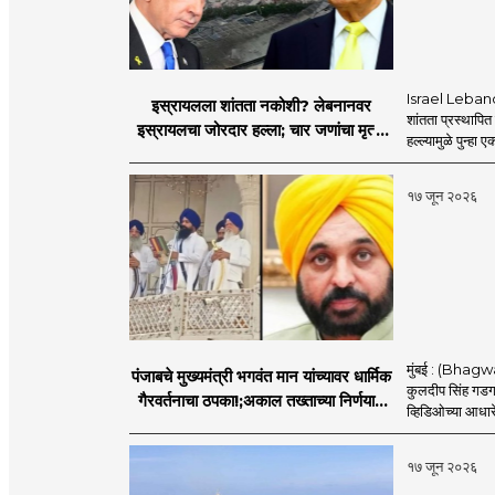
Israel Lebanon 
इस्रायलला शांतता नकोशी? लेबनानवर
शांतता प्रस्थापि
इस्रायलचा जोरदार हल्ला; चार जणांचा मृत्यू,
हल्ल्यामुळे पुन्हा 
इराण-अमेरिकेत आरोप-प्रत्यारोप
१७ जून २०२६
मुंबई : (Bhagwan
पंजाबचे मुख्यमंत्री भगवंत मान यांच्यावर धार्मिक
कुलदीप सिंह गडगज्
गैरवर्तनाचा ठपका!;अकाल तख्ताच्या निर्णयाने
व्हिडिओच्या आधारे 
मोठी खळबळ
१७ जून २०२६