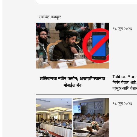
संबंधित मजकूर
१८ जून २०२६
Taliban Bans
तालिबानचा नवीन फर्मान; अफगाणिस्तानात
निर्णय घेतला आहे,
मोबाईल बॅन
प्रमुख आणि देशाचे
१८ जून २०२६