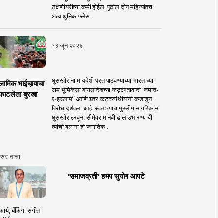
लक्षणीयरीत्या कमी होईल. पुढील दोन महिन्यांतच
अत्याधुनिक फ्लेस ..
१३ जून २०२६
घुसखोरांना मायदेशी परत पाठवण्याच्या भारताच्या
लामिक भाईचार्‍याचा
ठाम भूमिकेला बांगलादेशच्या कट्टरतावादी ‘जमात-
फाटलेला बुरखा
ए-इस्लामी’ आणि इतर कट्टरपंथीयांनी कडाडून
विरोध दर्शवला आहे. स्वतःच्याच मुस्लीम नागरिकांना
घुसखोर ठरवून, सीमेवर मानवी ढाल उभारण्याची
त्यांची वल्गना ही जागतिक ..
रुर वाचा
'समाजव्रती' हभप सुयोग आपटे
ार्य, बँकिंग, संगीत