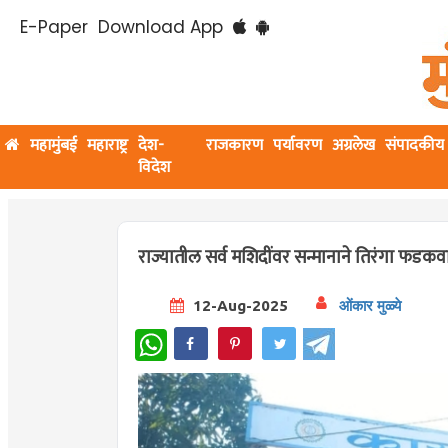
E-Paper
Download App
महामुंबई
महाराष्ट्र
देश-
राजकारण
पर्यावरण
अग्रलेख
संपादकीय
विदेश
राज्यातील सर्व मशिदींवर सन्मानाने तिरंगा फडकवा 
12-Aug-2025
ओंकार मुळ्ये
WhatsApp