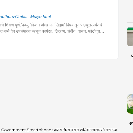
authors/Omkar_Mulye.html
चे शिक्षण पूर्ण.'कम्युनिकेशन ॲण्ड जर्नालिझम' विषयातून पदव्युत्तरपर्यंतचे
 भारत'मध्ये वेब उपसंपादक म्हणून कार्यरत. लिखाण, संगीत, वाचन, फोटोग्राफी,
शेष प्रावीण्य.बालपणापासून रा.स्व.संघाचा स्वयंसेवक
प
आर
 Government Smartphones अफगाणिस्तानातील तालिबान सरकारने असा एक