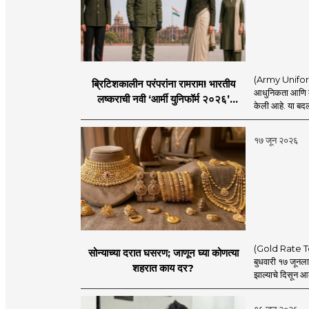
(Army Uniform 2
ब्रिटिशकालीन परंपरांना रामराम! भारतीय
आधुनिकता आणि व्य
लष्कराची नवी ‘आर्मी युनिफॉर्म २०२६’
केली आहे. या बदला
नियमावली लागू
१७ जून २०२६
(Gold Rate Today
सोन्याच्या दरात घसरण; जाणून घ्या कोणत्या
बुधवारी १७ जूनल
शहरात काय दर?
झाल्याचे दिसून आल