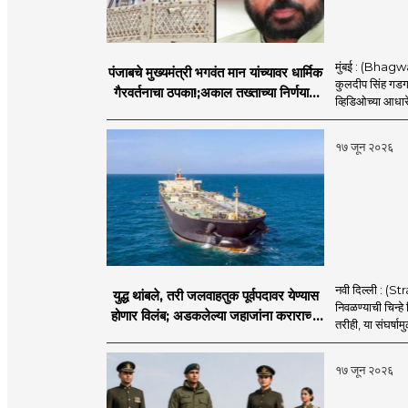
मुंबई : (Bhagwan
पंजाबचे मुख्यमंत्री भगवंत मान यांच्यावर धार्मिक
कुलदीप सिंह गडगज्
गैरवर्तनाचा ठपका!;अकाल तख्ताच्या निर्णयाने
व्हिडिओच्या आधारे 
मोठी खळबळ
१७ जून २०२६
नवी दिल्ली : (
युद्ध थांबले, तरी जलवाहतुक पूर्वपदावर येण्यास
निवळण्याची चिन्हे
होणार विलंब; अडकलेल्या जहाजांना कराराच्या
तरीही, या संघर्ष
शाश्वततेची चिंता.
१७ जून २०२६