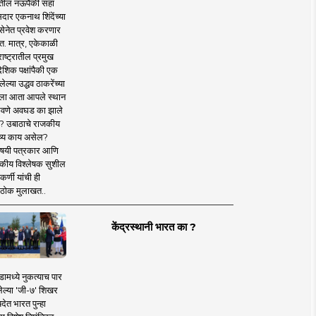
तील नऊपैकी सहा
दार एकनाथ शिंदेंच्या
सेनेत प्रवेश करणार
त. मात्र, एकेकाळी
ाष्ट्रातील प्रमुख
देशिक पक्षांपैकी एक
ल्या उद्धव ठाकरेंच्या
षाला आता आपले स्थान
वणे अवघड का झाले
? उबाठाचे राजकीय
ष्य काय असेल?
िषयी पत्रकार आणि
कीय विश्लेषक सुशील
र्णी यांची ही
ठोक मुलाखत..
केंद्रस्थानी भारत का ?
ामध्ये नुकत्याच पार
ेल्या 'जी-७' शिखर
देत भारत पुन्हा