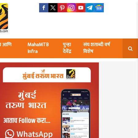
ंघ आणि
MahaMTB
पुन्हा
संघ शताब्दी वर्ष
Infra
देवेंद्र
विशेष