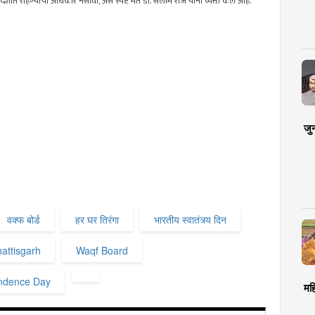
ेशात राहण्याचा अधिकार नसावा, असे स्पष्ट मत डॉ. सलीम राज यांनी व्यक्त केले आहे.
जु
वक्फ बोर्ड
हर घर तिरंगा
भारतीय स्वातंत्र्य दिन
attisgarh
Waqf Board
endence Day
मह