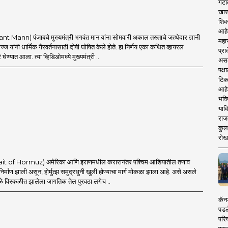
गटा
खास
शिव
आहे
t Mann) पंजाबचे मुख्यमंत्री भगवंत मान यांना सोमवारी अकाल तख्ताचे जत्थेदार ज्ञानी
महार
ज यांनी धार्मिक गैरवर्तनासाठी दोषी घोषित केले होते. हा निर्णय एका कथित व्हायरल
प्रा
घेण्यात आला. त्या व्हिडिओमध्ये मुख्यमंत्री ..
असले
पक्
टिक
आहे
भवि
याव
राज
कुलक
रोख
Strait of Hormuz) अमेरिका आणि इराणमधील करारानंतर पश्चिम आशियातील तणाव
 निर्माण झाली असून, होर्मुत्झ समुद्रधुनी खुली होण्याचा मार्ग मोकळा झाला आहे. असे असले
ामुळे विस्कळीत झालेला जागतिक तेल पुरवठा लगेच ..
कॅनड
पडल
परिष