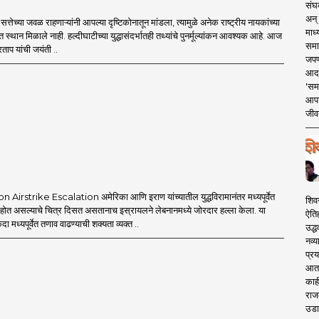
संघक
अन् 
्तेच्या जवळ राहणाऱ्यांनी आपल्या दृष्टिकोनातून मांडला, त्यामुळे अनेक राष्ट्रीय नायकांच्या
माध्
त स्थान मिळाले नाही. हल्दीघाटीच्या युद्धासंदर्भातही तथ्यांचे पुनर्मूल्यांकन आवश्यक आहे. आज
समा
ताप यांची जयंती ..
जपण
आदर्
'सम
आपट
जीवन
Airstrike Escalation अमेरिका आणि इराण यांच्यातील युद्धविरामानंतर मध्यपूर्वेत
शिव
त होत असल्याचे चित्र दिसत असतानाच इस्रायलने लेबनानमध्ये जोरदार हल्ला केला. या
ऐति
एकदा मध्यपूर्वेत तणाव वाढण्याची शक्यता व्यक्त ..
उद्ध
नव्य
प्रय
आता 
काही
राज
उडा