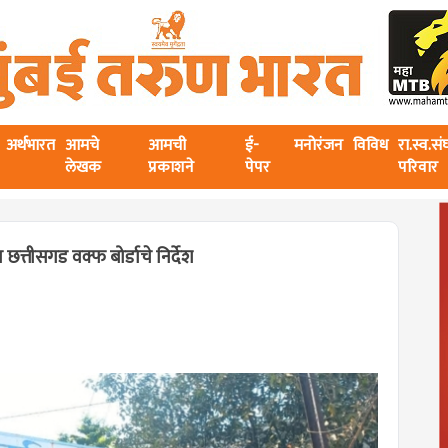
अर्थभारत
आमचे
आमची
ई-
मनोरंजन
विविध
रा.स्व.स
लेखक
प्रकाशने
पेपर
परिवार
छत्तीसगड वक्फ बोर्डाचे निर्देश