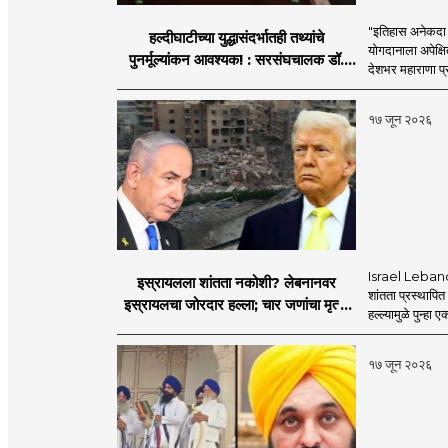
"इतिहास अनेकदा सत
हल्दीघाटीच्या युद्धासंदर्भातही तथ्यांचे
योगदानाला अपेक्षि
पुनर्मूल्यांकन आवश्यक! : सरसंघचालक डॉ.
देशभर महाराणा प्र
मोहनजी भागवत
१७ जून २०२६
Israel Lebanon 
इस्रायलला शांतता नकोशी? लेबनानवर
शांतता प्रस्थापि
इस्रायलचा जोरदार हल्ला; चार जणांचा मृत्यू,
हल्ल्यामुळे पुन्हा 
इराण-अमेरिकेत आरोप-प्रत्यारोप
१७ जून २०२६