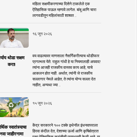
महिला सक्षमीकरणाच्या दिशेने टाकलेले एक
ऐतिहासिक पाऊल म्हणावे लागेल. बांबू आणि चारा
लागवडीतून महिलांसाठी शाश्वत ..
१६ जून २०२६
वय वाढल्यावर माणसाला नैसर्गिकरीत्याच थोडीफार
र्याय थोडा सक्षम
प्रगल्भता येते. राहुल गांधी हे या नियमालाही अपवाद!
करा!
त्यांना आजही राजकीय वास्तव काय आहे, याचे
आकलन होत नाही. अर्थात, त्यांनी जे राजकीय
सल्लागार नेमले आहेत, ते त्यांना योग्य सल्ला देत
नाहीत, अन्यथा ज्या ..
१५ जून २०२६
केंद्र सरकारने १०० टक्के इथेनॉल इंधनवापराला
्थिक स्वातंत्र्याचा
हिरवा कंदील देत, देशाच्या ऊर्जा आणि कृषिक्षेत्रात
नवा जाहीरनामा
एका ऐतिहासिक क्रांतीची पायाभरणी केली आहे. या