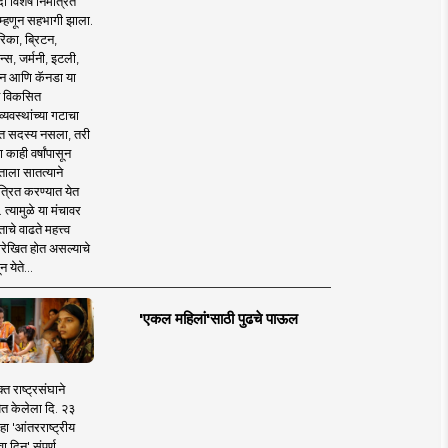
 विशेष निमंत्रित
 म्हणून सहभागी झाला.
िका, ब्रिटन,
न्स, जर्मनी, इटली,
न आणि कॅनडा या
 विकसित
व्यवस्थांच्या गटाचा
त सदस्य नसला, तरी
या काही वर्षांपासून
ताला सातत्याने
त्रित करण्यात येत
 त्यामुळे या मंचावर
ाचे वाढते महत्त्व
रेखित होत असल्याचे
न येते...
'एकल महिलां'साठी पुढचे पाऊल
क्त राष्ट्रसंघाने
ित केलेला दि. २३
हा 'आंतरराष्ट्रीय
ा दिन' संपूर्ण