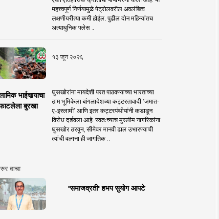
महत्त्वपूर्ण निर्णयामुळे पेट्रोलवरील अवलंबित्व
लक्षणीयरीत्या कमी होईल. पुढील दोन महिन्यांतच
अत्याधुनिक फ्लेस ..
१३ जून २०२६
घुसखोरांना मायदेशी परत पाठवण्याच्या भारताच्या
लामिक भाईचार्‍याचा
ठाम भूमिकेला बांगलादेशच्या कट्टरतावादी ‘जमात-
फाटलेला बुरखा
ए-इस्लामी’ आणि इतर कट्टरपंथीयांनी कडाडून
विरोध दर्शवला आहे. स्वतःच्याच मुस्लीम नागरिकांना
घुसखोर ठरवून, सीमेवर मानवी ढाल उभारण्याची
त्यांची वल्गना ही जागतिक ..
रुर वाचा
'समाजव्रती' हभप सुयोग आपटे