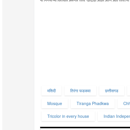
या निर्णयाच्या विरोधात असणारे लोक देशद्रोही आहेत आणि अशा लोकांना द
मशिदी
तिरंगा फडकवा
छत्तीसगड
Mosque
Tiranga Phadkwa
Chh
Tricolor in every house
Indian Indep