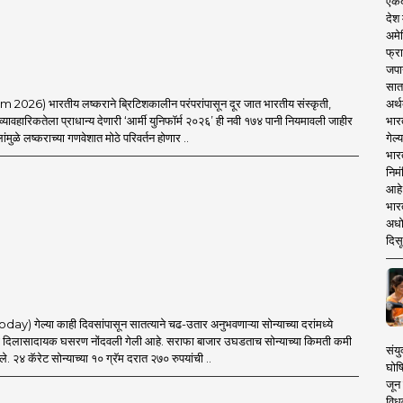
एकदा
देश
अमेर
फ्रा
जपा
सात
अर्थ
026) भारतीय लष्कराने ब्रिटिशकालीन परंपरांपासून दूर जात भारतीय संस्कृती,
भार
ावहारिकतेला प्राधान्य देणारी ‘आर्मी युनिफॉर्म २०२६’ ही नवी १७४ पानी नियमावली जाहीर
गेल्
ंमुळे लष्कराच्या गणवेशात मोठे परिवर्तन होणार ..
भार
निमं
आहे.
भारत
अधो
दिसू
) गेल्या काही दिवसांपासून सातत्याने चढ-उतार अनुभवणाऱ्या सोन्याच्या दरांमध्ये
ा दिलासादायक घसरण नोंदवली गेली आहे. सराफा बाजार उघडताच सोन्याच्या किमती कमी
संयु
े. २४ कॅरेट सोन्याच्या १० ग्रॅम दरात २७० रुपयांची ..
घोष
जून 
विधव