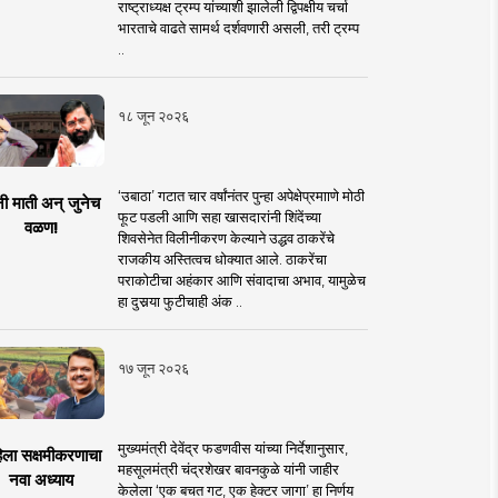
राष्ट्राध्यक्ष ट्रम्प यांच्याशी झालेली द्विपक्षीय चर्चा
भारताचे वाढते सामर्थ दर्शवणारी असली, तरी ट्रम्प
..
१८ जून २०२६
‘उबाठा’ गटात चार वर्षांनंतर पुन्हा अपेक्षेप्रमााणे मोठी
नी माती अन् जुनेच
फूट पडली आणि सहा खासदारांनी शिंदेंच्या
वळण!
शिवसेनेत विलीनीकरण केल्याने उद्धव ठाकरेंचे
राजकीय अस्तित्वच धोक्यात आले. ठाकरेंचा
पराकोटीचा अहंकार आणि संवादाचा अभाव, यामुळेच
हा दुसर्‍या फुटीचाही अंक ..
१७ जून २०२६
मुख्यमंत्री देवेंद्र फडणवीस यांच्या निर्देशानुसार,
िला सक्षमीकरणाचा
महसूलमंत्री चंद्रशेखर बावनकुळे यांनी जाहीर
नवा अध्याय
केलेला ‘एक बचत गट, एक हेक्टर जागा’ हा निर्णय