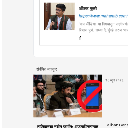
ओंकार मुळ्ये
https://www.mahamtb.com/
'मास मीडिया' या विषयातून पदवीपर्यंत
शिक्षण पूर्ण. सध्या दै.'मुंबई तरुण
इ.ची आवड.लिवोग्राफी भाषाशैलीत वि
संबंधित मजकूर
१८ जून २०२६
Taliban Bans
तालिबानचा नवीन फर्मान; अफगाणिस्तानात