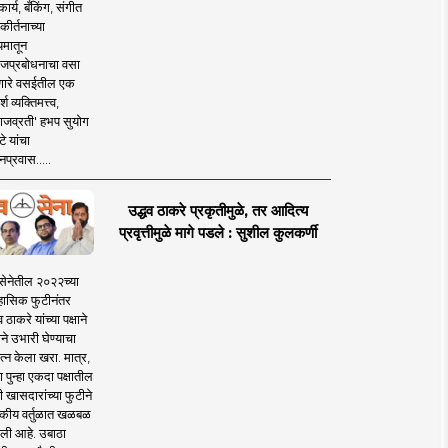
ार्य, बँकिंग, संगीत
कीर्तनाच्या
यमातून
जप्रबोधनाचा वसा
ारे वसईतील एक
श व्यक्तिमत्त्व,
ाजव्रती' हभप सुयोग
े यांचा
प्रवास.....
उद्धव ठाकरे प्रकृतीमुळे, तर आदित्य
प्रवृत्तीमुळे मागे पडले : सुशील कुलकर्णी
सेनेतील २०२२च्या
हासिक फुटीनंतर
व ठाकरे यांच्या पक्षाने
ाने उभारी घेण्याचा
त्न केला खरा. मात्र,
पुन्हा एकदा पक्षातील
 खासदारांच्या फुटीने
कीय वर्तुळात खळबळ
ली आहे. उबाठा