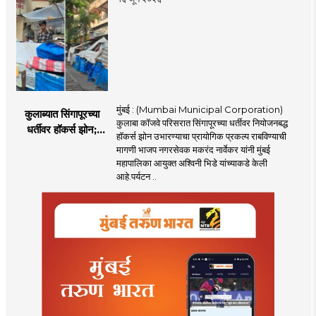
मुंबई : (Mumbai Municipal Corporation)
कुलाब्यात सिंगापूरच्या
कुलाबा कॉजवे परिसरात सिंगापूरच्या धर्तीवर नियोजनबद्ध
धर्तीवर हॉकर्स झोन;
हॉकर्स झोन उभारण्याचा प्रायोगिक प्रकल्प राबविण्याची
पर्यटन आणि
मागणी भाजप नगरसेवक मकरंद नार्वेकर यांनी मुंबई
महसूलवाढीच्या दृष्टीने
महापालिका आयुक्त अश्विनी भिडे यांच्याकडे केली
मकरंद नार्वेकर यांचे
आहे.पर्यटन ..
आयुक्तांना पत्र