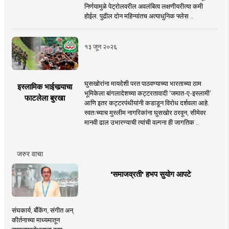
निर्णयामुळे पेट्रोलवरील अवलंबित्व लक्षणीयरीत्या कमी
होईल. पुढील दोन महिन्यांतच अत्याधुनिक फ्लेस ..
१३ जून २०२६
घुसखोरांना मायदेशी परत पाठवण्याच्या भारताच्या ठाम
इस्लामिक भाईचार्‍याचा
भूमिकेला बांगलादेशच्या कट्टरतावादी ‘जमात-ए-इस्लामी’
फाटलेला बुरखा
आणि इतर कट्टरपंथीयांनी कडाडून विरोध दर्शवला आहे.
स्वतःच्याच मुस्लीम नागरिकांना घुसखोर ठरवून, सीमेवर
मानवी ढाल उभारण्याची त्यांची वल्गना ही जागतिक ..
जरुर वाचा
'समाजव्रती' हभप सुयोग आपटे
संघकार्य, बँकिंग, संगीत अन्
कीर्तनाच्या माध्यमातून