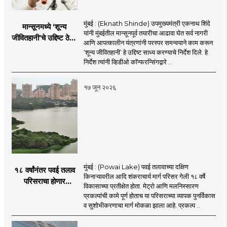
मुंबई : (Eknath Shinde) उपमुख्यमंत्री एकनाथ शिंदे
मान्सूनमध्ये ‘शून्य
यांनी मुंबईतील मान्सूनपूर्व तयारीचा आढावा घेत सर्व नागरी
जीवितहानी’चे उद्दिष्ट ठेवून
आणि आपत्कालीन यंत्रणांनी परस्पर समन्वयाने काम करून
सर्व यंत्रणांनी काम करावे
‘शून्य जीवितहानी’ हे उद्दिष्ट साध्य करण्याचे निर्देश दिले. हे
: उपमुख्यमंत्री एकनाथ
निर्देश त्यांनी व्हिडीओ कॉन्फरन्सिंगद्वारे ..
शिंदे
१७ जून २०२६
मुंबई : (Powai Lake) पवई तलावाच्या दक्षिण
१८ वर्षांनंतर पवई तलाव
किनाऱ्यावरील आदि शंकराचार्य मार्ग परिसर गेली १८ वर्षे
परिसराचा होणार
विकासाच्या प्रतीक्षेत होता. मेट्रो आणि मलनिस्सारण
कायापालट; मेट्रोचे काम
प्रकल्पांची कामे पूर्ण होताच या परिसराच्या व्यापक पुनर्विकास
पूर्ण होताच पुनर्विकासाला
व सुशोभीकरणाचा मार्ग मोकळा झाला आहे. प्रकल्प ..
सुरुवात;