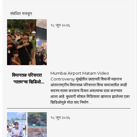
साली राजस्थानमध्ये झालेल्या विधानसभा निवडणुकीच्या प्रत्यक्ष
वार्तांकनाचा अनुभव.
संबंधित मजकूर
१८ जून २०२६
Mumbai Airport Matam Video
विमानतळ परिसरात
Controversy मुंबईतील छत्रपती शिवाजी महाराज
'मातम'चा व्हिडिओ
आंतरराष्ट्रीय विमानतळ परिसरात शिया समाजातील काही
व्हायरल; सुरक्षा व्यवस्थेवर
सदस्य मातम करताना दिसत असल्याचा दावा करण्यात
गंभीर प्रश्नचिन्ह
आला आहे. बुधवारी सोशल मिडियावर व्हायरल झालेल्या एका
व्हिडिओमुळे मोठा वाद निर्माण ..
१८ जून २०२६