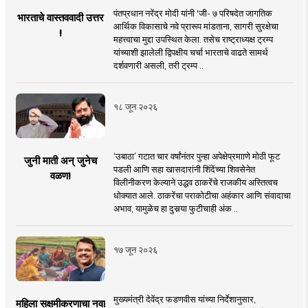
पंतप्रधान नरेंद्र मोदी यांनी 'जी- ७ परिषदेत जागतिक
भारताचे वास्तववादी उत्तर
आर्थिक विकासाचे नवे प्रारूप मांडताना, सागरी सुरक्षेचा
!
महत्त्वाचा मुद्दा उपस्थित केला. तसेच राष्ट्राध्यक्ष ट्रम्प
यांच्याशी झालेली द्विपक्षीय चर्चा भारताचे वाढते सामर्थ
दर्शवणारी असली, तरी ट्रम्प ..
१८ जून २०२६
‘उबाठा’ गटात चार वर्षांनंतर पुन्हा अपेक्षेप्रमााणे मोठी फूट
जुनी माती अन् जुनेच
पडली आणि सहा खासदारांनी शिंदेंच्या शिवसेनेत
वळण!
विलीनीकरण केल्याने उद्धव ठाकरेंचे राजकीय अस्तित्वच
धोक्यात आले. ठाकरेंचा पराकोटीचा अहंकार आणि संवादाचा
अभाव, यामुळेच हा दुसर्‍या फुटीचाही अंक ..
१७ जून २०२६
मुख्यमंत्री देवेंद्र फडणवीस यांच्या निर्देशानुसार,
महिला सक्षमीकरणाचा नवा