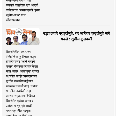
समाजप्रबोधनाचा वसा
जपणारे वसईतील एक आदर्श
व्यक्तिमत्त्व, 'समाजव्रती' हभप
सुयोग आपटे यांचा
जीवनप्रवास.....
उद्धव ठाकरे प्रकृतीमुळे, तर आदित्य प्रवृत्तीमुळे मागे
पडले : सुशील कुलकर्णी
शिवसेनेतील २०२२च्या
ऐतिहासिक फुटीनंतर उद्धव
ठाकरे यांच्या पक्षाने नव्याने
उभारी घेण्याचा प्रयत्न केला
खरा. मात्र, आता पुन्हा एकदा
पक्षातील काही खासदारांच्या
फुटीने राजकीय वर्तुळात
खळबळ उडाली आहे. उबाठा
गटातील नऊपैकी सहा
खासदार एकनाथ शिंदेंच्या
शिवसेनेत प्रवेश करणार
आहेत. मात्र, एकेकाळी
महाराष्ट्रातील प्रमुख
प्रादेशिक पक्षांपैकी एक