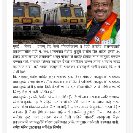
मुंबई
: विरार – डहाणू रोड रेल्वे चौपदरीकरण व रेल्वे कारशेड बांधण्यासाठी
प्रकल्पामधील सर्व्हे न. २१६ आसनगाव येथील कुटुंबे बाधीत होत आहेत. सुमारे ३०
हेक्टर जागा संपादन करावयाची असून यामध्ये जे बाधीत होतील त्यांना सानुग्रह अनुदान
देण्यात यावे. याबाबत जिल्हा स्तरावर बैठक आयोजित करुन त्याचा अहवाल सादर
करण्यात यावा, असे आदेश महसूलमंत्री चंद्रशेखर बावनकुळे यांनी बुधवार, दि. ७ मे
रोजी दिले.
विरार-डहाणू येथील बाधित कुटुंबासोबतच इतर विषयांसंबंधात महसूलमंत्री चंद्रशेखर
बावनकुळे यांच्या मंत्रालयातील दालनात आयोजित बैठकीवेळी महसूलमंत्री चंद्रशेखर
बावनकुळे यांनी हे आदेश दिले. बैठकीला आमदार मनिषा चौधरी, ठाणे आणि पालघरचे
जिल्हाधिकारी आदी उपस्थित होते.
बावनकुळे म्हणाले, रेल्वेसाठी जमीन अधिग्रहीत केली जात असताना त्याठिकाणाच्या
लोकांचे पुनर्वसन झाले पाहिजे. जर त्यांची घरे तिथे असतील तर त्याचा सर्व्हे करुन
त्याचा योग्य मोबदला त्यांना मिळाला पाहिजे. जवळपास त्यांचे पुनर्वसन करता येईल
का याचाही विचार होणे आवश्यक आहे. बाधीत प्रत्येक कुटुंबाला किमान एक हजार
स्क्वेअर फूट जागा उपलब्ध करुन दिली पाहिजे. यासाठी नागपूरच्या मिहान
प्रकल्पामध्ये ज्या पद्धतीने धोरण ठरविण्यात आले. त्यानुसार कार्यवाही करण्यात यावी.
गणेश मंदिर ट्रस्टबाबत चर्चेनंतर निर्णय