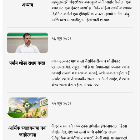
महसूलमंत्री चंद्रशेखर बावनकुळे यांनी जाहीर केलेला ‘एक
अध्याय
बचत गट, एक हेक्टर जागा’ हा निर्णय महिला सक्षमीकरणाच्या
दिशेने टाकलेले एक ऐतिहासिक पाऊल म्हणावे लागेल. बांबू
आणि चारा लागवडीतून महिलांसाठी शाश्वत ..
१६ जून २०२६
वय वाढल्यावर माणसाला नैसर्गिकरीत्याच थोडीफार
पर्याय थोडा सक्षम करा!
प्रगल्भता येते. राहुल गांधी हे या नियमालाही अपवाद! त्यांना
आजही राजकीय वास्तव काय आहे, याचे आकलन होत नाही.
अर्थात, त्यांनी जे राजकीय सल्लागार नेमले आहेत, ते त्यांना
योग्य सल्ला देत नाहीत, अन्यथा ज्या ..
१५ जून २०२६
केंद्र सरकारने १०० टक्के इथेनॉल इंधनवापराला हिरवा
आर्थिक स्वातंत्र्याचा नवा
कंदील देत, देशाच्या ऊर्जा आणि कृषिक्षेत्रात एका
जाहीरनामा
ऐतिहासिक क्रांतीची पायाभरणी केली आहे. या महत्त्वपूर्ण