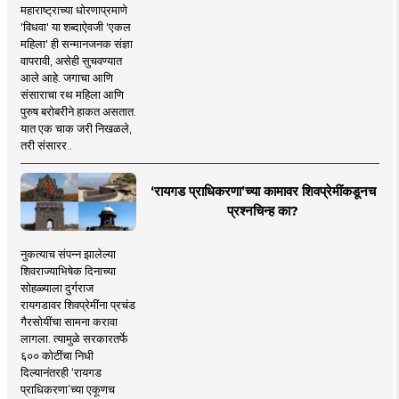
महाराष्ट्राच्या धोरणाप्रमाणे
'विधवा' या शब्दाऐवजी 'एकल
महिला' ही सन्मानजनक संज्ञा
वापरावी, असेही सुचवण्यात
आले आहे. जगाचा आणि
संसाराचा रथ महिला आणि
पुरुष बरोबरीने हाकत असतात.
यात एक चाक जरी निखळले,
तरी संसारर..
‘रायगड प्राधिकरणा’च्या कामावर शिवप्रेमींकडूनच
प्रश्नचिन्ह का?
नुकत्याच संपन्न झालेल्या
शिवराज्याभिषेक दिनाच्या
सोहळ्याला दुर्गराज
रायगडावर शिवप्रेमींना प्रचंड
गैरसोयींचा सामना करावा
लागला. त्यामुळे सरकारतर्फे
६०० कोटींचा निधी
दिल्यानंतरही ‘रायगड
प्राधिकरणा’च्या एकूणच