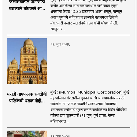
जलाशयांतील पाणीसाठा
स्रोत असलेल्या सात तलावांमधील पाणीसाठा एकूण
घटल्याने बांधकामे आणि
क्षमतेच्या केवळ 10.35 टक्क्यांवर आला असून, मान्सून
जलतरण तलावांना
अद्याप पूर्णपणे सक्रिय न झाल्याने महानगरपालिकेने
पाणीपुरवठा बंद;
मंगळवारी कठोर जलसंवर्धन उपायांची घोषणा केली.
व्यावसायिक वापरावरही
त्यानुसार ..
निर्बंध
१६ जून २०२६
मुंबई : (Mumbai Municipal Corporation) मुंबई
मराठी नामफलक सक्तीची
महापालिका क्षेत्रातील दुकाने आणि आस्थापनांवर मराठी
पालिकेची धडक मोहीम;
भाषेतील नामफलक सक्तीने लावण्याच्या नियमाच्या
१,१२४ दुकानदारांवर
अंमलबजावणीसाठी प्रशासनाने राबविलेल्या विशेष मोहिमेचा
कारवाई
पहिला टप्पा शुक्रवारी (१३ जून) पूर्ण झाला. गेल्या
महिनाभरात ..
१६ जून २०२६