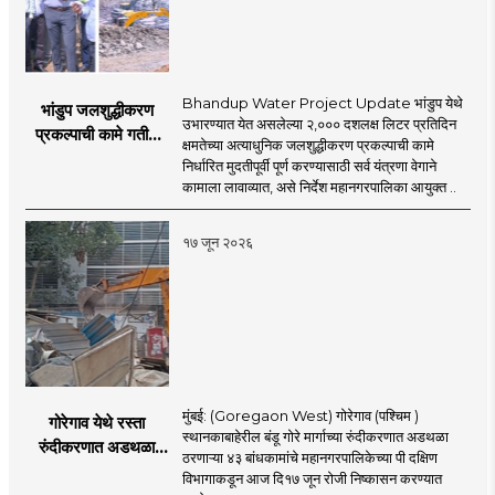
Bhandup Water Project Update भांडुप येथे
भांडुप जलशुद्धीकरण
उभारण्यात येत असलेल्या २,००० दशलक्ष लिटर प्रतिदिन
प्रकल्पाची कामे गतीने
क्षमतेच्या अत्याधुनिक जलशुद्धीकरण प्रकल्पाची कामे
पूर्ण करा - आयुक्त
निर्धारित मुदतीपूर्वी पूर्ण करण्यासाठी सर्व यंत्रणा वेगाने
अश्विनी भिडे यांचे निर्देश
कामाला लावाव्यात, असे निर्देश महानगरपालिका आयुक्त ..
१७ जून २०२६
मुंबई: (Goregaon West) गोरेगाव (पश्चिम )
गोरेगाव येथे रस्ता
स्थानकाबाहेरील बंडू गोरे मार्गाच्या रुंदीकरणात अडथळा
रुंदीकरणात अडथळा
ठरणाऱ्या ४३ बांधकामांचे महानगरपालिकेच्या पी दक्षिण
ठरणाऱ्या ४३ बांधकामांचे
विभागाकडून आज दि१७ जून रोजी निष्कासन करण्यात