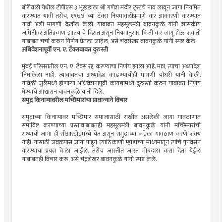
बोरीवली येथील टीपीएस ३ भूखंडाला श्री गणेश मंदीर ट्रस्टचे नाव लावून जागा नियमित
करण्यात यावी तसेच, १९७४ च्या टँक्स नियमावलीप्रमाणे कर आकारणी करण्यात
यावी अशी मागणी देखील केली. याबाबत महसूलमंत्री बावनकुळे यांनी शासकीय
जमिनीवर अतिक्रमण झाल्याचे दिसत असून नियमानुसार किती कर लागू होऊ शकतो
याबाबत चर्चा करुन निर्णय घेतला जाईल, असे चंद्रशेखर बावनकुळे यांनी स्पष्ट केले.
अधिवेशनापूर्वी एन. ए. टँक्सबाबत दुरुस्ती
मुंबई परिसरातील एन. ए. टँक्स रद्द करण्याचा निर्णय झाला आहे. मात्र, त्याचा अध्यादेश
निघालेला नाही. त्याबाबतचा अध्यादेश काढण्याचीही मागणी चौधरी यांनी केली.
यावेळी जुलैमध्ये होणाऱ्या अधिवेशनापूर्वी कायद्यामध्ये दुरुस्ती करुन याबाबत निर्णय
घेण्याचे आश्वासन बावनकुळे यांनी दिले.
समुद्र किनाऱ्यावरील मच्छिमारांचा प्राधान्याने विचार
समुद्राच्या किनाऱ्यावर मच्छिमार समाजासाठी राखीव असलेली जागा गावठाणात
समाविष्ट करण्याच्या प्रस्तावाबाबतही महसूलमंत्री बावनकुळे यांनी मच्छिमारांची
सध्याची जागा ही सीआरझेडमध्ये येत असून समुद्राच्या कडेला गावठाण करणे शक्य
नाही. यासाठी जवळपास जागा पाहून त्याठिकाणी म्हाडाच्या माध्यमातून त्यांचे पुनर्वसन
करण्याचा प्रयत्न केला जाईल. तसेच जास्तीत जास्त मोबदला कसा देता येईल
याबाबतही विचार करू, असे चंद्रशेखर बावनकुळे यांनी स्पष्ट केले.