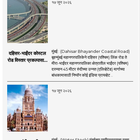
१७ जून २०२६
मुंबई : (Dahisar Bhayander Coastal Road)
दहिसर-भाईंदर कोस्टल
बृहन्मुंबई महानगरपालिकेने दहिसर (पश्चिम) लिंक रोड ते
रोड विस्तार प्रकल्पासाठी
मीरा-भाईंदर महानगरपालिका क्षेत्रातील भाईंदर (पश्चिम)
52.50 कोटी रुपयांच्या
दरम्यान 45 मीटर रुंदीच्या उन्नत (एलिव्हेटेड) मार्गाच्या
पीएमसी प्रस्तावाला
बांधकामासाठी निप्पॉन कोई इंडिया प्रायव्हेट ..
मंजुरीची प्रतीक्षा
१७ जून २०२६
मुंबई : (Water Stock) मुंबईच्या पाणीपुरवठ्याचा मुख्य