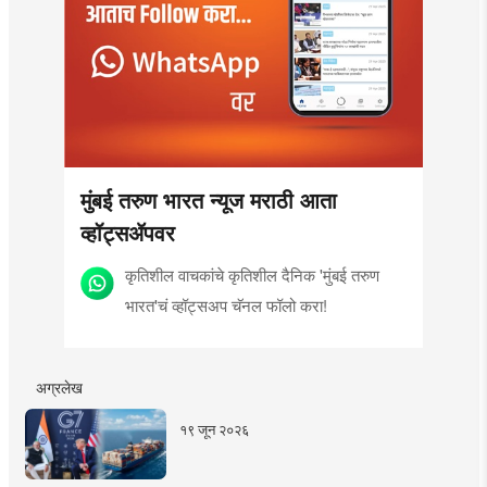
मुंबई तरुण भारत न्यूज मराठी आता
व्हॉट्सॲपवर
कृतिशील वाचकांचे कृतिशील दैनिक 'मुंबई तरुण
भारत'चं व्हॉट्सअप चॅनल फॉलो करा!
अग्रलेख
१९ जून २०२६