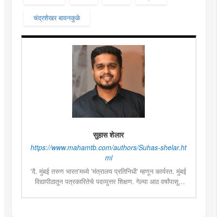
चंद्रशेखर बावनकुळे
सुहास शेलार
https://www.mahamtb.com/authors/Suhas-shelar.ht
ml
'दै. मुंबई तरुण भारत'मध्ये 'मंत्रालय प्रतिनिधी' म्हणून कार्यरत. मुंबई
विद्यापीठातून पत्रकारितेचे पदव्युत्तर शिक्षण. गेल्या आठ वर्षांपासून
पत्रकारिता क्षेत्रात कार्यरत. महाराष्ट्राचे राजकारण आणि
त्यासंबंधीच्या वृत्तांकनामध्ये विशेष रस. २०१४, २०१९ आणि २०२४
सालच्या लोकसभा आणि विधानसभा निवडणुकांचे वार्तांकन. २०१८