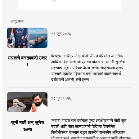
अग्रलेख
१९ जून २०२६
पंतप्रधान नरेंद्र मोदी यांनी 'जी- ७ परिषदेत जागतिक
भारताचे वास्तववादी उत्तर
आर्थिक विकासाचे नवे प्रारूप मांडताना, सागरी सुरक्षेचा
!
महत्त्वाचा मुद्दा उपस्थित केला. तसेच राष्ट्राध्यक्ष ट्रम्प
यांच्याशी झालेली द्विपक्षीय चर्चा भारताचे वाढते सामर्थ
दर्शवणारी असली, तरी ट्रम्प ..
१८ जून २०२६
‘उबाठा’ गटात चार वर्षांनंतर पुन्हा अपेक्षेप्रमााणे मोठी फूट
जुनी माती अन् जुनेच
पडली आणि सहा खासदारांनी शिंदेंच्या शिवसेनेत
वळण!
विलीनीकरण केल्याने उद्धव ठाकरेंचे राजकीय अस्तित्वच
धोक्यात आले. ठाकरेंचा पराकोटीचा अहंकार आणि संवादाचा