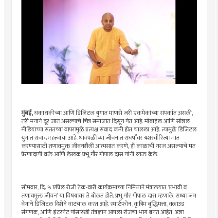
मुंबई,
धकाधकीच्या आणि डिजिटल युगात माणसे जरी एकमेकांच्या संपर्कात असली,
तरी मनाने दूर जात असल्याचे चित्र समाजात दिसून येत आहे. मोबाईल आणि सोशल
मीडियाच्या सततच्या वापरामुळे प्रत्यक्ष संवाद कमी होत चालला आहे. त्यामुळे डिजिटल
युगात संवाद महत्त्वाचा आहे. धावपळीच्या जीवनात संघर्षांवर यशस्वीरित्या मात
करण्यासाठी तणावमुक्त जीवनशैली आत्मसात करणे, ही काळाची गरज असल्याचे मत
प्रेरणादायी वक्ते आणि लेखक प्रभू गौर गोपाल दास यांनी व्यक्त केले.
सोमवार, दि. ५ एप्रिल रोजी टेक-वारी कार्यक्रमाच्या निमित्ताने मंत्रालयात ‘प्रभावी व
तणावमुक्त जीवन’ या विषयावर ते बोलत होते. प्रभू गौर गोपाल दास म्हणाले, सध्या जग
वेगाने डिजिटल दिशेने वाटचाल करत आहे. स्मार्टफोन, कृत्रिम बुद्धिमत्ता, क्लाउड
संगणक, आणि इंटरनेट यांसारखी तंत्रज्ञान आपला रोजचा भाग बनत आहेत. अशा