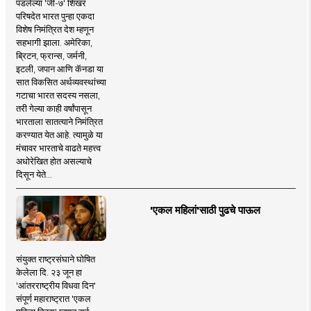
पडलेल्या 'जी-७' शिखर
परिषदेत भारत पुन्हा एकदा
विशेष निमंत्रित देश म्हणून
सहभागी झाला. अमेरिका,
ब्रिटन, फ्रान्स, जर्मनी,
इटली, जपान आणि कॅनडा या
सात विकसित अर्थव्यवस्थांच्या
गटाचा भारत सदस्य नसला,
तरी गेल्या काही वर्षांपासून
भारताला सातत्याने निमंत्रित
करण्यात येत आहे. त्यामुळे या
मंचावर भारताचे वाढते महत्त्व
अधोरेखित होत असल्याचे
दिसून येते...
'एकल महिलां'साठी पुढचे पाऊल
संयुक्त राष्ट्रसंघाने घोषित
केलेला दि. २३ जून हा
'आंतरराष्ट्रीय विधवा दिन'
संपूर्ण महाराष्ट्रात 'एकल