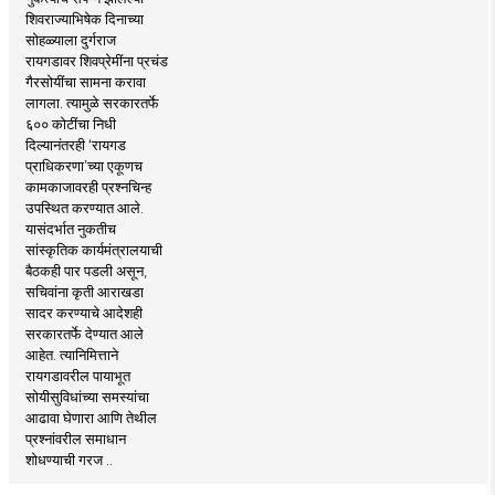
शिवराज्याभिषेक दिनाच्या
सोहळ्याला दुर्गराज
रायगडावर शिवप्रेमींना प्रचंड
गैरसोयींचा सामना करावा
लागला. त्यामुळे सरकारतर्फे
६०० कोटींचा निधी
दिल्यानंतरही ‘रायगड
प्राधिकरणा’च्या एकूणच
कामकाजावरही प्रश्नचिन्ह
उपस्थित करण्यात आले.
यासंदर्भात नुकतीच
सांस्कृतिक कार्यमंत्रालयाची
बैठकही पार पडली असून,
सचिवांना कृती आराखडा
सादर करण्याचे आदेशही
सरकारतर्फे देण्यात आले
आहेत. त्यानिमित्ताने
रायगडावरील पायाभूत
सोयीसुविधांच्या समस्यांचा
आढावा घेणारा आणि तेथील
प्रश्नांवरील समाधान
शोधण्याची गरज ..