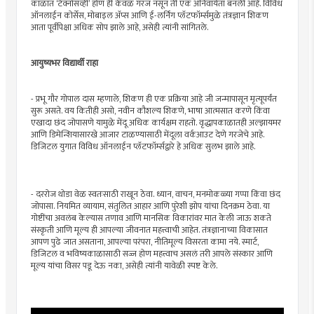
काळात ‘टेक्नोसॅव्ही’ होण ही केवळ गरज नसून ती एक अनिवार्यता बनली आहे. विविध
ऑनलाईन कोर्सेस, मोबाइल अ‍ॅप्स आणि ई-लर्निंग प्लॅटफॉर्म्समुळे तंत्रज्ञान शिकण
आता पूर्वीपेक्षा अधिक सोप झाले आहे, असेही त्यांनी सांगितले.
आयुष्यभर विद्यार्थी राहा
- प्रभू गौर गोपाल दास म्हणाले, शिकण ही एक प्रक्रिया आहे जी जन्मापासून मृत्यूपर्यंत
सुरू असते. वय कितीही असो, नवीन कौशल्य शिकणे, भाषा आत्मसात करणे किंवा
एखादा छंद जोपासणे यामुळे मेंदू अधिक कार्यक्षम राहतो. वृद्धापकाळातही अल्झायमर
आणि डिमेन्शियासारखे आजार टाळण्यासाठी मेंदूला वर्कआउट देणे गरजेचे आहे.
डिजिटल युगात विविध ऑनलाईन प्लॅटफॉर्म्सद्वारे हे अधिक सुलभ झाले आहे.
- दररोज थोडा वेळ स्वतःसाठी राखून ठेवा. ध्यान, वाचन, मनमोकळ्या गप्पा किंवा छंद
जोपासा. नियमित व्यायाम, संतुलित आहार आणि पुरेशी झोप यांचा दिनक्रम ठेवा. या
गोष्टींचा अवलंब केल्यास तणाव आणि मानसिक विकारांवर मात केली जाऊ शकते
संस्कृती आणि मूल्य ही आपल्या जीवनात महत्त्वाची आहेत. तंत्रज्ञानाच्या विकासात
आपण पुढे जात असताना, आपल्या परंपरा, नीतिमूल्य विसरता कामा नये. स्मार्ट,
डिजिटल व भविष्यकाळासाठी सज्ज होण महत्त्वाच असलं तरी आपले संस्कार आणि
मूल्य यांचा विसर पडू देऊ नका, असेही त्यांनी यावेळी स्पष्ट केले.