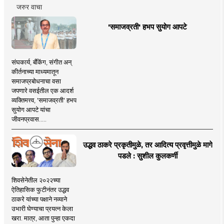
जरुर वाचा
'समाजव्रती' हभप सुयोग आपटे
संघकार्य, बँकिंग, संगीत अन्
कीर्तनाच्या माध्यमातून
समाजप्रबोधनाचा वसा
जपणारे वसईतील एक आदर्श
व्यक्तिमत्त्व, 'समाजव्रती' हभप
सुयोग आपटे यांचा
जीवनप्रवास.....
उद्धव ठाकरे प्रकृतीमुळे, तर आदित्य प्रवृत्तीमुळे मागे
पडले : सुशील कुलकर्णी
शिवसेनेतील २०२२च्या
ऐतिहासिक फुटीनंतर उद्धव
ठाकरे यांच्या पक्षाने नव्याने
उभारी घेण्याचा प्रयत्न केला
खरा. मात्र, आता पुन्हा एकदा