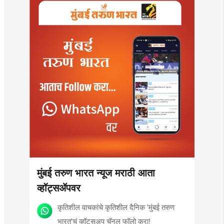
मुंबई तरुण भारत न्यूज मराठी आता
व्हॉट्सॲपवर
कृतिशील वाचकांचे कृतिशील दैनिक 'मुंबई तरुण
भारत'चं व्हॉट्सअप चॅनल फॉलो करा!