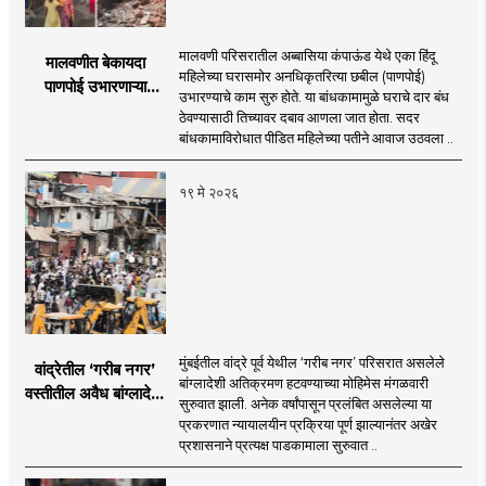
मालवणी परिसरातील अब्बासिया कंपाऊंड येथे एका हिंदू
मालवणीत बेकायदा
महिलेच्या घरासमोर अनधिकृतरित्या छबील (पाणपोई)
पाणपोई उभारणाऱ्या
उभारण्याचे काम सुरु होते. या बांधकामामुळे घराचे दार बंध
जिहाद्यांविरोधात
ठेवण्यासाठी तिच्यावर दबाव आणला जात होता. सदर
एफआयआर दाखल!
बांधकामाविरोधात पीडित महिलेच्या पतीने आवाज उठवला ..
१९ मे २०२६
मुंबईतील वांद्रे पूर्व येथील ‘गरीब नगर’ परिसरात असलेले
वांद्रेतील ‘गरीब नगर’
बांग्लादेशी अतिक्रमण हटवण्याच्या मोहिमेस मंगळवारी
वस्तीतील अवैध बांग्लादेशी
सुरुवात झाली. अनेक वर्षांपासून प्रलंबित असलेल्या या
अतिक्रमण हटवण्यास
प्रकरणात न्यायालयीन प्रक्रिया पूर्ण झाल्यानंतर अखेर
सुरुवात!
प्रशासनाने प्रत्यक्ष पाडकामाला सुरुवात ..