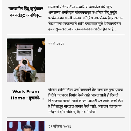
मालवणी परिसरातील अब्बासिया कंपाऊंड येथे सुरू
मालवणीत हिंदू कुटुंबावर
असलेल्या अनधिकृत बांधकामामुळे स्थानिक हिंदू कुटुंब
दबावतंत्र; अनधिकृत
प्रचंड दबावाखाली आलेय. काँग्रेस नगरसेवक हैदर अस्लम
बांधकामाचे पितळ उघडे!
शेख यांच्या वरदहस्ताने आणि दबावतंत्रामुळे हे बेकायदेशीर
कृत्य सुरू असल्याचा खळबळजनक आरोप होत आहे. ..
११ मे २०२६
पश्चिम आशियातील उर्जा संकटाने तेल बाजारात पुन्हा एकदा
Work From
चिंतेचे वातावरण निर्माण केले आहे. भारतासाठी ही स्थिती
Home : दुचाकी-
चिंताजनक मानली जाते कारण, आजही ८५ टक्के कच्चे तेल
चारचाकी वाहनांचा वापर
हे विदेशातून भारतात आयात केले जाते. अशातच पंतप्रधान
कमी केल्यास इंधन बचत
नरेंद्र मोदींनी रविवार, दि. १० मे रोजी ..
शक्य
२१ एप्रिल २०२६