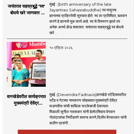
मुंबई : (birth anniversary of the late
जयंतराव सहस्रबुद्धे 'स्व'
Jayantrao Sahasrabuddhe) स्व पासूनच
बोधचे खरे जाणकार :
ज्ञानाच्या प्रक्रियेची सुरुवात होते. स्व ला प्रतिष्ठित, बलवान
प्रमोद बापट
करणे हे ज्ञानाचे मूळ कार्य आहे. स्व चे विस्मरण झाले तर
अनेक अनर्थ होऊ शकतात. जयंतराव सहस्रबुद्धे स्व बोधचे
खरे ..
१० एप्रिल २०२६
मुंबई :(Devendra Fadnavis)वानखेडे स्टेडियमवरील
वानखेडेवरील कार्यक्रमात
स्टँड व गेटच्या नामकरण सोहळ्यात मुख्यमंत्री देवेंद्र
मुख्यमंत्री देवेंद्र
फडणवीस यांची शाब्दिक फटकेबाजी ऐकायला
फडणवीस यांची शाब्दिक
मिळाली.सुनील गावसकर यांनी हेल्मेटशिवाय वेगवान
फटकेबाजी
गोलंदाजांचा निर्भीडपणे सामना करणे,दिलीप वेंगसरकर यांनी
कठीण प्रसंगी ..