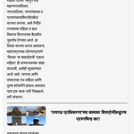
महिला दिवस' म्हणून सर्व
महानगरपालिका,
नगरपालिका, नगरपंचायत व
ग्रामपंचायतींमध्येदेखील
साजरा करावा, असे निर्देश
राज्याच्या महिला व बाल
विकास विभागाच्या बैठकीत
नुकतेच देण्यात आले. हा
दिवस साजरा करत असताना,
महाराष्ट्राच्या धोरणाप्रमाणे
'विधवा' या शब्दाऐवजी 'एकल
महिला' ही सन्मानजनक संज्ञा
वापरावी, असेही सुचवण्यात
आले आहे. जगाचा आणि
संसाराचा रथ महिला आणि
पुरुष बरोबरीने हाकत असतात.
यात एक चाक जरी निखळले,
तरी संसारर..
‘रायगड प्राधिकरणा’च्या कामावर शिवप्रेमींकडूनच
प्रश्नचिन्ह का?
नुकत्याच संपन्न झालेल्या