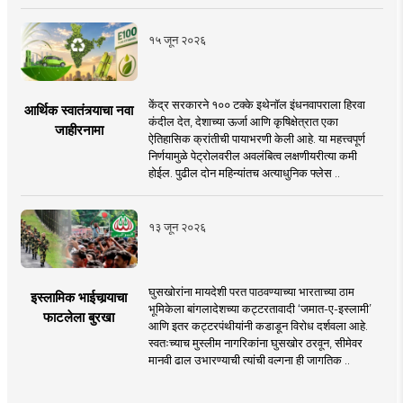
१५ जून २०२६
केंद्र सरकारने १०० टक्के इथेनॉल इंधनवापराला हिरवा
आर्थिक स्वातंत्र्याचा नवा
कंदील देत, देशाच्या ऊर्जा आणि कृषिक्षेत्रात एका
जाहीरनामा
ऐतिहासिक क्रांतीची पायाभरणी केली आहे. या महत्त्वपूर्ण
निर्णयामुळे पेट्रोलवरील अवलंबित्व लक्षणीयरीत्या कमी
होईल. पुढील दोन महिन्यांतच अत्याधुनिक फ्लेस ..
१३ जून २०२६
घुसखोरांना मायदेशी परत पाठवण्याच्या भारताच्या ठाम
इस्लामिक भाईचार्‍याचा
भूमिकेला बांगलादेशच्या कट्टरतावादी ‘जमात-ए-इस्लामी’
फाटलेला बुरखा
आणि इतर कट्टरपंथीयांनी कडाडून विरोध दर्शवला आहे.
स्वतःच्याच मुस्लीम नागरिकांना घुसखोर ठरवून, सीमेवर
मानवी ढाल उभारण्याची त्यांची वल्गना ही जागतिक ..