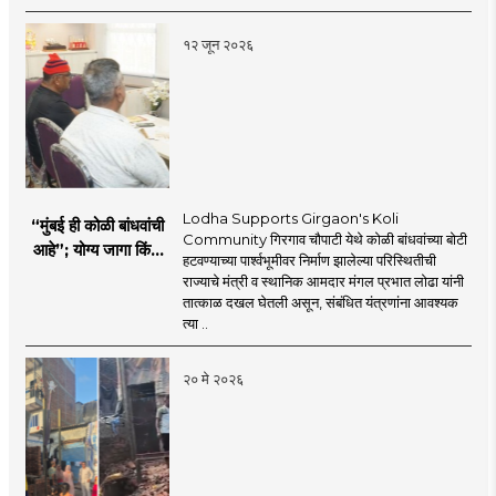
१२ जून २०२६
Lodha Supports Girgaon's Koli
“मुंबई ही कोळी बांधवांची
Community गिरगाव चौपाटी येथे कोळी बांधवांच्या बोटी
आहे”; योग्य जागा किंवा
हटवण्याच्या पार्श्वभूमीवर निर्माण झालेल्या परिस्थितीची
पर्यायी व्यवस्था होईपर्यंत
राज्याचे मंत्री व स्थानिक आमदार मंगल प्रभात लोढा यांनी
त्यांच्या सोबत – कॅबिनेट
तात्काळ दखल घेतली असून, संबंधित यंत्रणांना आवश्यक
मंत्री मंगल प्रभात लोढा
त्या ..
२० मे २०२६