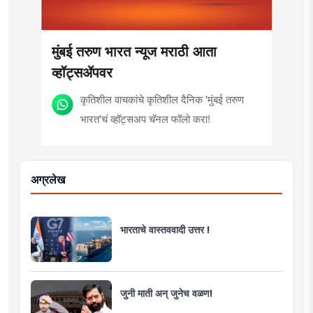
मुंबई तरुण भारत न्यूज मराठी आता
व्हॉट्सॲपवर
कृतिशील वाचकांचे कृतिशील दैनिक 'मुंबई तरुण
भारत'चं व्हॉट्सअप चॅनल फॉलो करा!
अग्रलेख
भारताचे वास्तववादी उत्तर !
जुनी माती अन् जुनेच वळण!