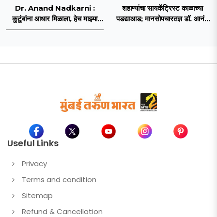
Dr. Anand Nadkarni :
शहाण्यांचा सायकॅट्रिस्ट काळाच्या
कुटुंबांना आधार मिळाला, हेच माझ्या
पडद्याआड; मानसोपचारतज्ञ डॉ. आनंद
पुस्तकाचे यश : डॉ. आनंद नाडकर्णी
नाडकर्णी यांची कर्करोगाशी झुंज
अपयशी! वयाच्या ६८ व्या वर्षी घेतला
अखेरचा श्वास
Useful Links
Privacy
Terms and condition
Sitemap
Refund & Cancellation