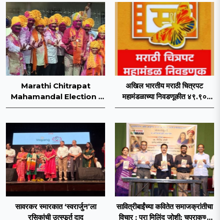
Marathi Chitrapat
अखिल भारतीय मराठी चित्रपट
Mahamandal Election :
महामंडळाच्या निवडणूकीत ४९.९०
अखिल भारतीय मराठी चित्रपट
टक्के मतदान; अटीतटीच्या लढतीत
महामंडळावर समर्थ पॅनेलचे वर्चस्व
मराठी चित्रपट महामंडळाची निवडणूक
कायम!
संपन्न
सावरकर स्मारकात ‘स्वरार्जुन’ला
सावित्रीबाईंच्या कवितेत समाजक्रांतीचा
रसिकांची उत्स्फूर्त दाद
विचार : प्रा मिलिंद जोशी; चपराकच्या