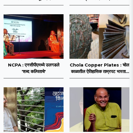
माध्यामतून सावित्रीबाई फुले यांच्या
‘काव्यफुले’ कवितासंग्रहाचे प्रकाशन
NCPA : एनसीपीएमध्ये उलगडले
Chola Copper Plates : चोल
'शब्द कल्पिताचे'
काळातील ऐतिहासिक ताम्रपट भारतात
परतणार!