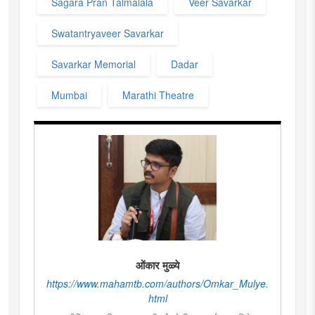
Sagara Pran Talmalala
Veer Savarkar
Swatantryaveer Savarkar
Savarkar Memorial
Dadar
Mumbai
Marathi Theatre
ओंकार मुळ्ये
https://www.mahamtb.com/authors/Omkar_Mulye.
html