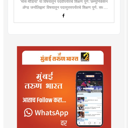
'मास मीडिया' या विषयातून पदवीपर्यंतचे शिक्षण पूर्ण.'कम्युनिकेशन
ॲण्ड जर्नालिझम' विषयातून पदव्युत्तरपर्यंतचे शिक्षण पूर्ण. सध्या
दै.'मुंबई तरुण भारत'मध्ये वेब उपसंपादक म्हणून कार्यरत. लिखाण,
संगीत, वाचन, फोटोग्राफी, इ.ची आवड.लिवोग्राफी भाषाशैलीत
विशेष प्रावीण्य.बालपणापासून रा.स्व.संघाचा स्वयंसेवक