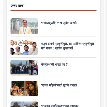
जरुर वाचा
'समाजव्रती' हभप सुयोग आपटे
उद्धव ठाकरे प्रकृतीमुळे, तर आदित्य प्रवृत्तीमुळे
मागे पडले : सुशील कुलकर्णी
केंद्रस्थानी भारत का ?
'एकल महिलां'साठी पुढचे पाऊल
‘रायगड प्राधिकरणा’च्या कामावर