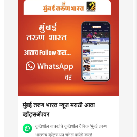
मुंबई तरुण भारत न्यूज मराठी आता
व्हॉट्सॲपवर
कृतिशील वाचकांचे कृतिशील दैनिक 'मुंबई तरुण
भारत'चं व्हॉट्सअप चॅनल फॉलो करा!