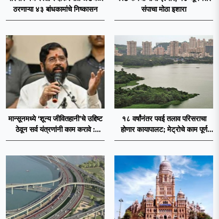
ठरणाऱ्या ४३ बांधकामांचे निष्कासन
संपाचा मोठा इशारा
मान्सूनमध्ये ‘शून्य जीवितहानी’चे उद्दिष्ट
१८ वर्षांनंतर पवई तलाव परिसराचा
ठेवून सर्व यंत्रणांनी काम करावे :
होणार कायापालट; मेट्रोचे काम पूर्ण
उपमुख्यमंत्री एकनाथ शिंदे
होताच पुनर्विकासाला सुरुवात;