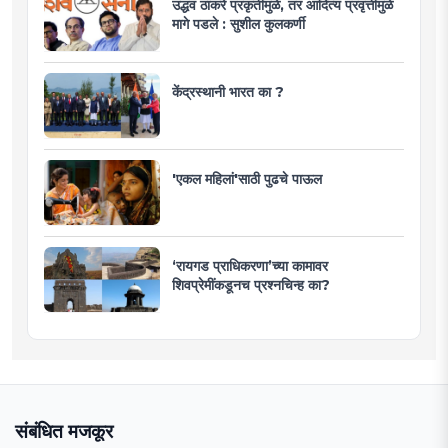
उद्धव ठाकरे प्रकृतीमुळे, तर आदित्य प्रवृत्तीमुळे
मागे पडले : सुशील कुलकर्णी
केंद्रस्थानी भारत का ?
'एकल महिलां'साठी पुढचे पाऊल
‘रायगड प्राधिकरणा’च्या कामावर
शिवप्रेमींकडूनच प्रश्नचिन्ह का?
संबंधित मजकूर