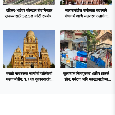
दहिसर-भाईंदर कोस्टल रोड विस्तार
जलाशयांतील पाणीसाठा घटल्याने
प्रकल्पासाठी 52.50 कोटी रुपयांच्या
बांधकामे आणि जलतरण तलावांना
पीएमसी प्रस्तावाला मंजुरीची प्रतीक्षा
पाणीपुरवठा बंद; व्यावसायिक वापरावरही
निर्बंध
मराठी नामफलक सक्तीची पालिकेची
कुलाब्यात सिंगापूरच्या धर्तीवर हॉकर्स
धडक मोहीम; १,१२४ दुकानदारांवर
झोन; पर्यटन आणि महसूलवाढीच्या
कारवाई
दृष्टीने मकरंद नार्वेकर यांचे आयुक्तांना
पत्र