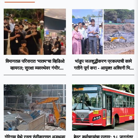
विमानतळ परिसरात 'मातम'चा व्हिडिओ
भांडुप जलशुद्धीकरण प्रकल्पाची कामे
व्हायरल; सुरक्षा व्यवस्थेवर गंभीर
गतीने पूर्ण करा - आयुक्त अश्विनी भिडे
प्रश्नचिन्ह
यांचे निर्देश
गोरेगाव येथे रस्ता रुंदीकरणात अडथळा
बेस्ट कर्मचाऱ्यांचा एल्गार; १८ जूननंतर