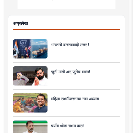
अग्रलेख
भारताचे वास्तववादी उत्तर !
जुनी माती अन् जुनेच वळण!
महिला सक्षमीकरणाचा नवा अध्याय
पर्याय थोडा सक्षम करा!