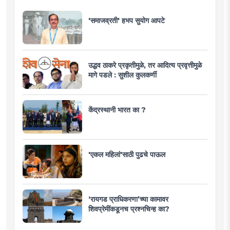
'समाजव्रती' हभप सुयोग आपटे
उद्धव ठाकरे प्रकृतीमुळे, तर आदित्य प्रवृत्तीमुळे
मागे पडले : सुशील कुलकर्णी
केंद्रस्थानी भारत का ?
'एकल महिलां'साठी पुढचे पाऊल
‘रायगड प्राधिकरणा’च्या कामावर
शिवप्रेमींकडूनच प्रश्नचिन्ह का?