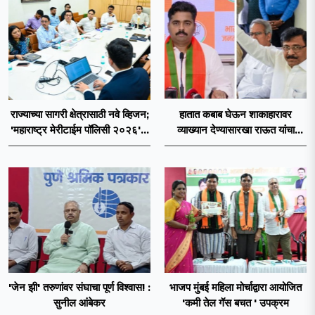
राज्याच्या सागरी क्षेत्रासाठी नवे व्हिजन;
हातात कबाब घेऊन शाकाहारावर
'महाराष्ट्र मेरीटाईम पॉलिसी २०२६'चा
व्याख्यान देण्यासारखा राऊत यांचा
प्रस्ताव
प्रयत्न - नवनाथ बन
'जेन झी' तरुणांवर संघाचा पूर्ण विश्वास! :
भाजप मुंबई महिला मोर्चाद्वारा आयोजित
सुनील आंबेकर
'कमी तेल गॅस बचत ' उपक्रम