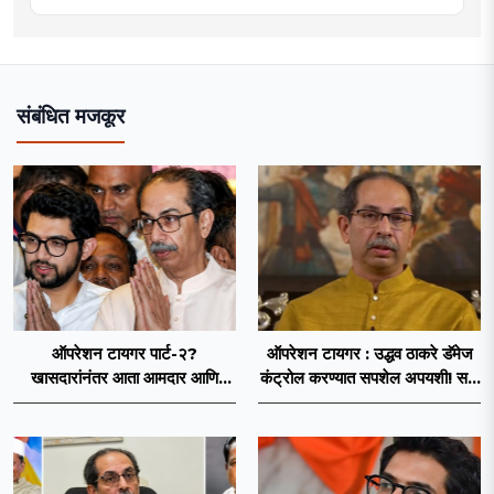
संबंधित मजकूर
ऑपरेशन टायगर पार्ट-२?
ऑपरेशन टायगर : उद्धव ठाकरे डॅमेज
खासदारांनंतर आता आमदार आणि
कंट्रोल करण्यात सपशेल अपयशी! सहा
नगरसेवकही शिंदेंच्या वाटेवर?
खासदारांनंतर आमदारांसह नगरसेवकही
शिंदेंकडे जाण्याच्या चर्चा सुरू