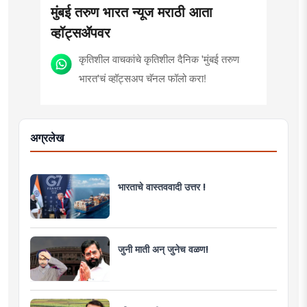
मुंबई तरुण भारत न्यूज मराठी आता
व्हॉट्सॲपवर
कृतिशील वाचकांचे कृतिशील दैनिक 'मुंबई तरुण
भारत'चं व्हॉट्सअप चॅनल फॉलो करा!
अग्रलेख
भारताचे वास्तववादी उत्तर !
जुनी माती अन् जुनेच वळण!