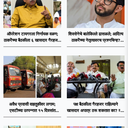
ऑपरेशन टायगरला निर्णायक वळण;
शिवसेनेचे बालेकिल्ले ढासळले; आदित्य
ठाकरेंच्या बैठकीला ६ खासदार गैरहजर,
ठाकरेंच्या नेतृत्वावरच प्रश्नचिन्ह?
थेट शिंदे सेनेत विलीन होण्याचा
ठाकरे ब्रँड नेमका कुठे चुकला?
प्रस्ताव?
अवैध प्रवासी वाहतुकीवर लगाम;
पक्ष बैठकीला गैरहजर राहिल्याने
एसटीच्या उत्पन्नात १५ दिवसांत
खासदार अपात्र ठरू शकतात का? व्हीप
४३.८३ कोटींची वाढ!
आणि कायदा नेमकं काय सांगतो?