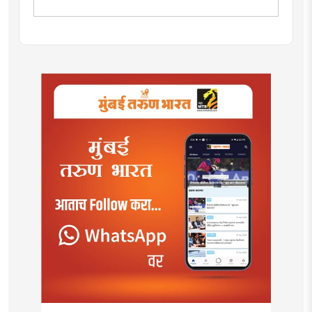
भारत'मध्ये वेब उपसंपादक या पदावर कार्यरत. शेती, साहित्य,
राजकारण या विषयात विशेष रस. हस्तकला, संगीत आणि कविता
लेखनाचा छंद....