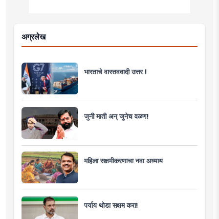
अग्रलेख
भारताचे वास्तववादी उत्तर !
जुनी माती अन् जुनेच वळण!
महिला सक्षमीकरणाचा नवा अध्याय
पर्याय थोडा सक्षम करा!