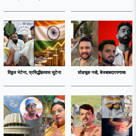
विठ्ठल भेटेना, प्रसिद्धीहव्यास सुटेना
घोडचूक नव्हे, बेजबाबदारपणाच!