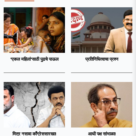
'एकल महिलां'साठी पुढचे पाऊल
प्रतिनिधित्वाचा प्रश्न
मित्र नसावा काँग्रेससारखा!
आधी पक्ष सांभाळा!