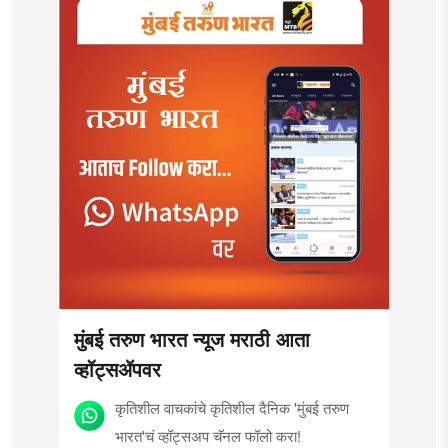
मुंबई तरुण भारत न्यूज मराठी आता
व्हॉट्सॲपवर
कृतिशील वाचकांचे कृतिशील दैनिक 'मुंबई तरुण
भारत'चं व्हॉट्सअप चॅनल फॉलो करा!