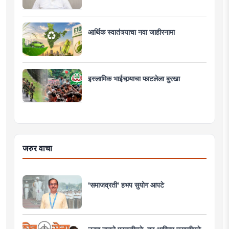
आर्थिक स्वातंत्र्याचा नवा जाहीरनामा
इस्लामिक भाईचार्‍याचा फाटलेला बुरखा
जरुर वाचा
'समाजव्रती' हभप सुयोग आपटे