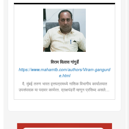
विराम विलास गांगुर्डे
https://www.mahamtb.com/authors/Viram-gangurd
e.html
दै. मुंबई तरुण भारत वृत्तपत्रामध्ये नाशिक विभागीय कार्यालयात
उपसंपादक या पदावर कार्यरत. द्राक्षपंढरी म्हणून प्रसिध्द असलेल्या
नाशिक जिल्ह्यातील दिंडोरी तालुक्यातील खेडगाव येथे जन्म आणि
तेथेच बी. कॉम. ही पदवी, तर वृत्तपत्रविद्या आणि जनसंज्ञापन
पदविका नाशिकच्या एचपीटी महाविद्यालयातून प्राप्त. ग्रामीण जीवन
आणि अर्थकारण, राजकीय आणि सामाजिक या विषयावरील
वृत्तांकनामध्ये विशेष रस.