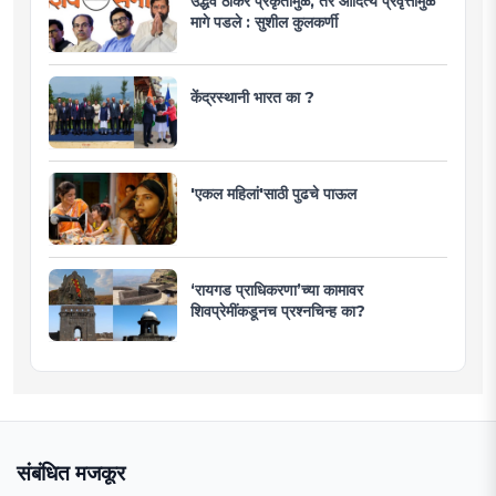
उद्धव ठाकरे प्रकृतीमुळे, तर आदित्य प्रवृत्तीमुळे
मागे पडले : सुशील कुलकर्णी
केंद्रस्थानी भारत का ?
'एकल महिलां'साठी पुढचे पाऊल
‘रायगड प्राधिकरणा’च्या कामावर
शिवप्रेमींकडूनच प्रश्नचिन्ह का?
संबंधित मजकूर