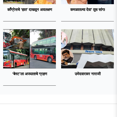
काँग्रेसचे ‘हात’ दाखवून अवलक्षण
कमळातल्या देवा’ तूच सांग!
‘बेस्ट’ला अपघाताचे ग्रहण
उमेदवारावर नाराजी