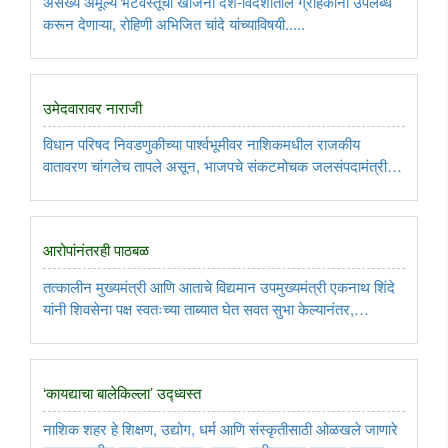
असंख्य अमूल्य भेटवस्तूंचा खजिना देश-विदेशातील ग्राहकांना उपलब्ध
करून देणाऱ्या, रोहिणी अभिजित चांदे यांच्याविषयी.....
उमेदवारावर नाराजी
विधान परिषद निवडणुकीच्या पार्श्वभूमीवर नाशिकमधील राजकीय
वातावरण चांगलेच तापले असून, भाजपचे संकटमोचक जलसंपदामंत्री
गिरीश महाजन आणि मंत्री उदय सामंत चांगलेच सक्रिय झाले आहेत. या
निवडणुकीत महायुतीकडून शिवसेना शिंदे पक्षाचे नरेंद्र दराडे यांना
उमेदवारी ..
आरोपांनंतरही पाठबळ
तत्कालीन मुख्यमंत्री आणि आताचे विद्यमान उपमुख्यमंत्री एकनाथ शिंदे
यांनी शिवसेना पक्ष स्वतःच्या ताब्यात घेत सवत सुभा केल्यानंतर,
ठाकरेंसोबत राहून स्वत:चा राजकीय अस्त करून घेण्यापेक्षा अनेक
बिनीच्या शिलेदारांनी शिंदे यांनाच जवळ केले. त्यामुळे राज्यभर ..
‘कायद्याचा बालेकिल्ला‌’ उद्ध्वस्त
नाशिक शहर हे शिक्षण, उद्योग, धर्म आणि संस्कृतीसाठी ओळखले जाणारे