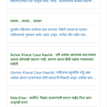
महाराष्ट्रातील एक प्रमुख शहर. मात्र, अलीकडच्या काळात वाढत्या
गुन्हेगारीमुळे नाशिकची प्रतिमा डागाळू लागली आहे. एकेकाळी शांत आणि
सुरक्षित समजल्या जाणाऱ्या नाशकात आता गुन्हेगारांचा सुळसुळाट ..
तलाक... तलाक... तलाक!
मुस्लीम महिलांचा अतोनात छळ करणारा ‘तिहेरी तलाक’चा प्रकार
नाशिकमध्ये नुकताच समोर आला असून, मागील तीन वर्षांत पाच
प्रकरणांमध्ये महिलांना छळ सहन करावा लागल्याचे सांगण्यात येत आहे.
त्यामुळे सामाजिक आणि कायदेशीर पातळीवर पुन्हा एकदा या विषयाला
चांगलेच ..
Ashok Kharat Case Nashik : पती अशोक खरातच्या कारनाम्यात
आपला कोणताही सहभाग नाही; कल्पना खरात हिची राहाता न्यायालयात
माहिती
(Ashok Kharat Case Nashik) नाशिकचा बहुचर्चित भोंदू बाबा
अशोक खरात प्रकरणाला मोठी कलाटणी मिळाली असून अशोक खरात
याची पत्नी कल्पना खरातने या प्रकरणात आपले हात झटकले आहेत.
आपला पती अशोक खरात याने केलेल्या गुन्ह्यांमध्ये आपला कसलाही
सहभाग नसल्याचे सांगत ..
Nida Khan : कार्पोरेट जिहाद प्रकरणाची मास्टर माईंड निदा खान
अजूनही फरार