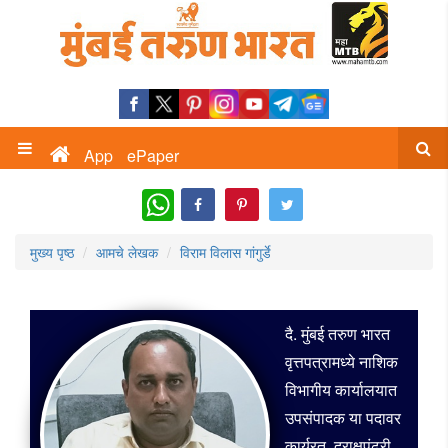
App
ePaper
WhatsApp
मुख्य पृष्ठ
आमचे लेखक
विराम विलास गांगुर्डे
दै. मुंबई तरुण भारत
वृत्तपत्रामध्ये नाशिक
विभागीय कार्यालयात
उपसंपादक या पदावर
कार्यरत. द्राक्षपंढरी