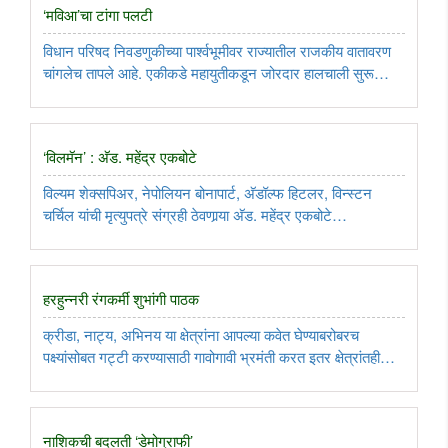
‘मविआ’चा टांगा पलटी
विधान परिषद निवडणुकीच्या पार्श्वभूमीवर राज्यातील राजकीय वातावरण
चांगलेच तापले आहे. एकीकडे महायुतीकडून जोरदार हालचाली सुरू
असून, उमेदवार निवड, मतांची जुळवाजुळव आणि स्थानिक नेत्यांच्या
बैठकांमुळे राजकीय घडामोडींमध्ये चांगलीच वाढ झाली आहे, तर दुसरीकडे
..
‘विलमॅन’ : अ‍ॅड. महेंद्र एकबोटे
विल्यम शेक्सपिअर, नेपोलियन बोनापार्ट, अ‍ॅडॉल्फ हिटलर, विन्स्टन
चर्चिल यांची मृत्युपत्रे संग्रही ठेवणार्‍या अ‍ॅड. महेंद्र एकबोटे
यांच्याविषयी.....
हरहुन्नरी रंगकर्मी शुभांगी पाठक
क्रीडा, नाट्य, अभिनय या क्षेत्रांना आपल्या कवेत घेण्याबरोबरच
पक्ष्यांसोबत गट्टी करण्यासाठी गावोगावी भ्रमंती करत इतर क्षेत्रांतही
लीलया वावरणार्‍या शुभांगी विजय पाठक यांच्याविषयी.....
नाशिकची बदलती ‌‘डेमोग्राफी‌’