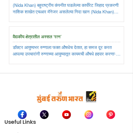
(Nida Khan) बहुराष्ट्रीय कंपनीत घडलेल्या कार्पोरेट जिहाद प्रकरणी
नाशिक शाखेत एचआर मॅनेजर असलेल्या निदा खान (Nida Khan)
हिच्या जिहादी षड्यंत्राचा खुलासा झाल्यापासून ती फरार आहे. पोलिसांना
तिचा अजूनही थांगपत्ता लागलेला नाही. याप्रकरणी पोलिसांनी नऊ ..
वैद्यकीय क्षेत्रातील अस्सल ‌‘रत्न‌’
डॉक्टर आयुष्यभर रुग्णाला फक्त औषधेच देतात, हा समज दूर करत
आपल्या उपचारांनी रुग्णाच्या आयुष्यातून कायमची औषधे हद्दपार करणाऱ्या
डॉ. रत्ना कुणाल चोपडे यांच्याविषयी.....
Useful Links