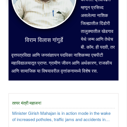
म्हणून प्रसिध्द
असलेल्या नाशिक
जिल्ह्यातील दिंडोरी
तालुक्यातील खेडगाव
विराम विलास गांगुर्डे
येथे जन्म आणि तेथेच
बी. कॉम. ही पदवी, तर
वृत्तपत्रविद्या आणि जनसंज्ञापन पदविका नाशिकच्या एचपीटी
महाविद्यालयातून प्राप्त. ग्रामीण जीवन आणि अर्थकारण, राजकीय
आणि सामाजिक या विषयावरील वृत्तांकनामध्ये विशेष रस.
तत्पर मंत्री महाजन!
Minister Girish Mahajan is in action mode in the wake
of increased potholes, traffic jams and accidents in
Nashik due to development works for the Simhastha