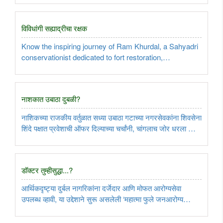
Kumbh Mela. He has directed to complete the stalled
works and take action against negligent ..
विविधांगी सह्याद्रीचा रक्षक
Know the inspiring journey of Ram Khurdal, a Sahyadri
conservationist dedicated to fort restoration,
environmental protection, journalism, rural development
and social awareness...
नाशकात उबाठा दुबळी?
नाशिकच्या राजकीय वर्तुळात सध्या उबाठा गटाच्या नगरसेवकांना शिवसेना
शिंदे पक्षात प्रवेशाची ऑफर दिल्याच्या चर्चांनी, चांगलाच जोर धरला आहे.
राज्यातील सत्तासमीकरण बदलल्यानंतर अनेक ठिकाणी शिवसेनेतील
पदाधिकारी, कार्यकर्ते आणि लोकप्रतिनिधी यांनी शिंदेंच्या ..
डॉक्टर तुम्हीसुद्धा...?
आर्थिकदृष्ट्या दुर्बल नागरिकांना दर्जेदार आणि मोफत आरोग्यसेवा
उपलब्ध व्हावी, या उद्देशाने सुरू असलेली ‌‘महात्मा फुले जनआरोग्य
योजना‌’ महत्त्वाची आहे. या योजनेअंतर्गत अनेक गंभीर आजारांवरील
उपचारांचा खर्च शासनाकडून उचलला जातो. मात्र, या योजनेत आर्थिक