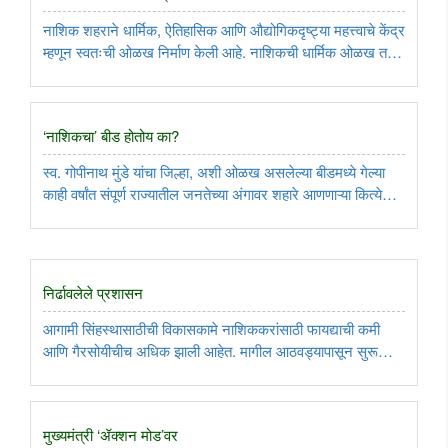
नाशिक शहराने धार्मिक, ऐतिहासिक आणि औद्योगिकदृष्ट्या महत्त्वाचे केंद्र
म्हणून स्वतःची ओळख निर्माण केली आहे. नाशिकची धार्मिक ओळख तर
त्रेतायुगापासून म्हणजे थेट प्रभू श्रीराम यांच्यापासून ओळखले जाते, तर
इथला इतिहासही मोठा रंजक आहे. पुढे जाऊन येथे छापखाना ..
‘नाशिकचा‌’ बीड होतोय का?
स्व. गोपीनाथ मुंडे यांचा जिल्हा, अशी ओळख असलेल्या बीडमध्ये गेल्या
काही वर्षांत संपूर्ण राज्यातील जनतेच्या अंगावर शहारे आणणाऱ्या कित्येक
घटना घडल्या. बीडमधील या घटना संपूर्ण राज्यासाठी चिंतेचा विषय
ठरल्या. खून, मारामाऱ्या, लूटमार, बनावट औषधांचे रॅकेट ..
निर्ढावलेले प्रशासन
आगामी सिंहस्थासाठीची विकासकामे नाशिककरांसाठी फायद्याची कमी
आणि गैरसोयीचीच अधिक झाली आहेत. मागील आठवड्यापासून सुरू
असलेल्या पावसामुळे तर हे अधिक ठळकपणे अधोरेखित झाले. या
गलथान कारभारावर आता नाशिककरांबरोबरच लोकप्रतिनिधींनीही
टीकेची झोड उठवल्याने, ..
मुख्यमंत्री ‌‘ॲक्शन मोड‌’वर