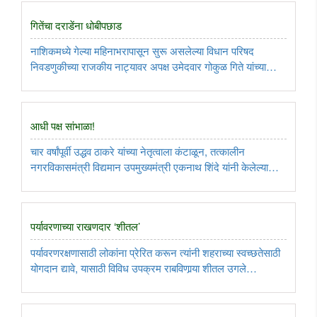
..
गितेंचा दराडेंना धोबीपछाड
नाशिकमध्ये गेल्या महिनाभरापासून सुरू असलेल्या विधान परिषद
निवडणुकीच्या राजकीय नाट्यावर अपक्ष उमेदवार गोकुळ गिते यांच्या
विजयाने अखेर पडदा पडला असून गिते यांच्या विजयाने भाजपची विधान
परिषदेत एका जागेने ताकद वाढल्याचे सांगण्यात येत आहे. निवडणूक
कार्यक्रम ..
आधी पक्ष सांभाळा!
चार वर्षांपूर्वी उद्धव ठाकरे यांच्या नेतृत्वाला कंटाळून, तत्कालीन
नगरविकासमंत्री विद्यमान उपमुख्यमंत्री एकनाथ शिंदे यांनी केलेल्या
उठावात मंत्री, खासदार, आमदार यांच्याबरोबरच पक्षातील जुने-जाणते
पदाधिकारीदेखील सहभागी झाले होते. परिणामी, मुख्यमंत्रिपदावर ..
पर्यावरणाच्या राखणदार ‘शीतल’
पर्यावरणरक्षणासाठी लोकांना प्रेरित करून त्यांनी शहराच्या स्वच्छतेसाठी
योगदान द्यावे, यासाठी विविध उपक्रम राबविणार्‍या शीतल उगले
यांच्याविषयी.....