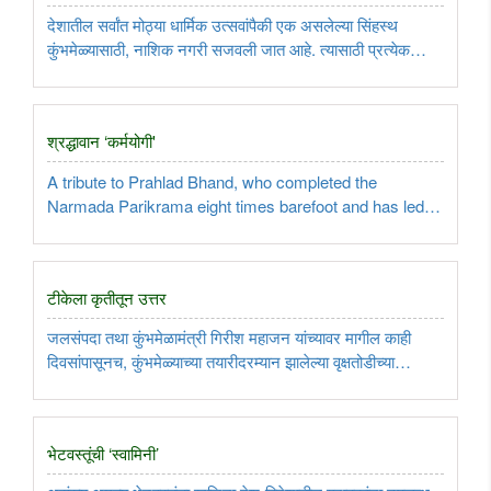
देशातील सर्वांत मोठ्या धार्मिक उत्सवांपैकी एक असलेल्या सिंहस्थ
कुंभमेळ्यासाठी, नाशिक नगरी सजवली जात आहे. त्यासाठी प्रत्येक
विभागाकडून लहान-मोठी कामे हाती घेण्यात आली असून, ही कामे तडीस
नेण्यासाठी केंद्र आणि राज्य सरकारने 35 हजार कोटी रुपयांचा निधी ..
श्रद्धावान ‘कर्मयोगी'
A tribute to Prahlad Bhand, who completed the
Narmada Parikrama eight times barefoot and has led
the Nashik–Shegaon Cycle Wari for over 25 years...
टीकेला कृतीतून उत्तर
जलसंपदा तथा कुंभमेळामंत्री गिरीश महाजन यांच्यावर मागील काही
दिवसांपासूनच, कुंभमेळ्याच्या तयारीदरम्यान झालेल्या वृक्षतोडीच्या
मुद्द्यावरून विरोधक आणि काही सामाजिक संघटनांकडून सातत्याने
‌‘लाकूडतोड्या‌’ म्हणून टीका करून राळ उठवण्याचा प्रयत्न होत आहे. ..
भेटवस्तूंची ‌‘स्वामिनी‌’