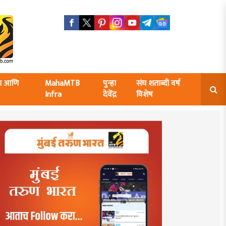
ंघ आणि
MahaMTB
पुन्हा
संघ शताब्दी वर्ष
Infra
देवेंद्र
विशेष