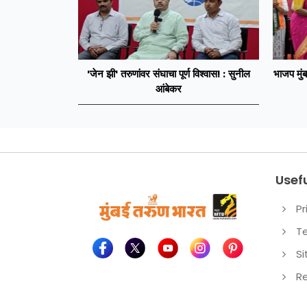
'जेन झी' तरुणांवर संघाचा पूर्ण विश्वास! : सुनील
भाजप मुंब
आंबेकर
Usefu
Pr
T
S
Re