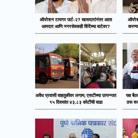
ऑपरेशन टायगर पार्ट-२? खासदारांनंतर आता
ऑपरेश
आमदार आणि नगरसेवकही शिंदेंच्या वाटेवर?
करण्य
आमदारां
अवैध प्रवासी वाहतुकीवर लगाम; एसटीच्या उत्पन्नात
पक्ष बै
१५ दिवसांत ४३.८३ कोटींची वाढ!
ठरू शक