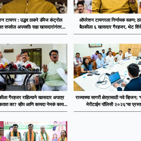
न टायगर : उद्धव ठाकरे डॅमेज कंट्रोल
ऑपरेशन टायगरला निर्णायक वळण; ठाकर
ात सपशेल अपयशी! सहा खासदारांनंतर
बैठकीला ६ खासदार गैरहजर, थेट शिंदे
सह नगरसेवकही शिंदेंकडे जाण्याच्या चर्चा
विलीन होण्याचा प्रस्ताव?
सुरू
ठकीला गैरहजर राहिल्याने खासदार अपात्र
राज्याच्या सागरी क्षेत्रासाठी नवे व्हिजन; '
तात का? व्हीप आणि कायदा नेमकं काय
मेरीटाईम पॉलिसी २०२६'चा प्रस्त
सांगतो?