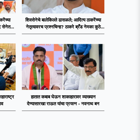
ेंच्या
शिवसेनेचे बालेकिल्ले ढासळले; आदित्य ठाकरेंच्या
 सेनेत
नेतृत्वावरच प्रश्नचिन्ह? ठाकरे ब्रँड नेमका कुठे
चुकला?
महाराष्ट्र
हातात कबाब घेऊन शाकाहारावर व्याख्यान
ाव
देण्यासारखा राऊत यांचा प्रयत्न - नवनाथ बन