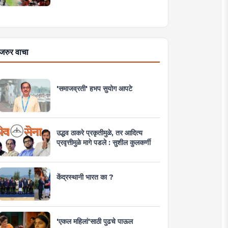
जरुर वाचा
'समाजव्रती' हभप सुयोग आपटे
उद्धव ठाकरे प्रकृतीमुळे, तर आदित्य
प्रवृत्तीमुळे मागे पडले : सुशील कुलकर्णी
केंद्रस्थानी भारत का ?
'एकल महिलां'साठी पुढचे पाऊल