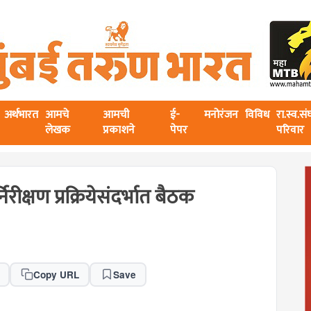
अर्थभारत
आमचे
आमची
ई-
मनोरंजन
विविध
रा.स्व.स
लेखक
प्रकाशने
पेपर
परिवार
ीक्षण प्रक्रियेसंदर्भात बैठक
Copy URL
Save