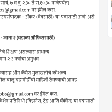
यं, ७ व दु. २.३० ते रा.१०.३० वाजेपर्यंत)
bs@gmail.com
वर ईमेल करा.
 'उपसंपादक - अँकर (वेबसाठी) या पदासाठी अर्ज' असे
ंग) - जागा १ (वडाळा ऑफिससाठी)
चे शिक्षण असल्यास प्राधान्य
ान २-३ वर्षांचा अनुभव
िण्यासह ऑन कॅमेरा मुलाखतीचे कौशल्य
रातील चालू घडामोडींची माहिती ठेवण्याची आवड
obs@gmail.com
वर ईमेल करा.
िशेष प्रतिनिधी (बिझनेस, ट्रेड आणि बँकींग) या पदासाठी