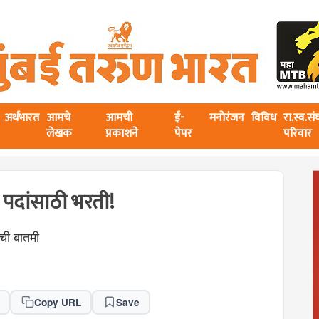
अर्थभारत
आमचे
आमची
ई-
मनोरंजन
विविध
रा.स्व.स
लेखक
प्रकाशने
पेपर
परिवार
ध पदांसाठी भरती!
वाची बातमी
Copy URL
Save