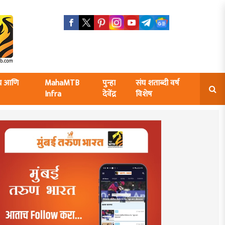
ंघ आणि
MahaMTB
पुन्हा
संघ शताब्दी वर्ष
Infra
देवेंद्र
विशेष