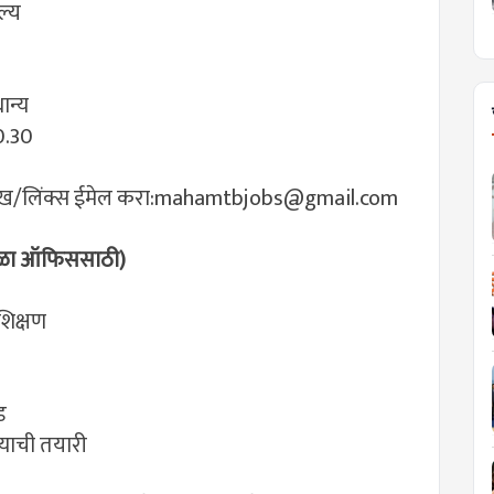
ल्य
धान्य
10.30
/लिंक्स ईमेल करा:
mahamtbjobs@gmail.com
डाळा ऑफिससाठी)
 शिक्षण
ड
्याची तयारी