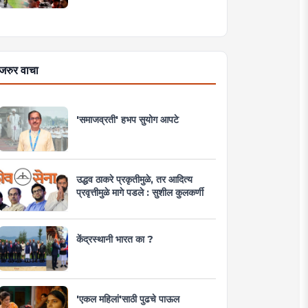
जरुर वाचा
'समाजव्रती' हभप सुयोग आपटे
उद्धव ठाकरे प्रकृतीमुळे, तर आदित्य
प्रवृत्तीमुळे मागे पडले : सुशील कुलकर्णी
केंद्रस्थानी भारत का ?
'एकल महिलां'साठी पुढचे पाऊल