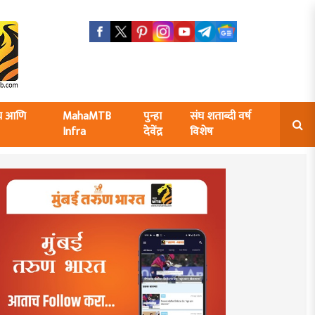
ंघ आणि
MahaMTB
पुन्हा
संघ शताब्दी वर्ष
Infra
देवेंद्र
विशेष