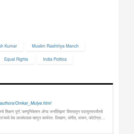
sh Kumar
Muslim Rashtriya Manch
Equal Rights
India Politics
authors/Omkar_Mulye.html
चे शिक्षण पूर्ण.'कम्युनिकेशन ॲण्ड जर्नालिझम' विषयातून पदव्युत्तरपर्यंतचे
 भारत'मध्ये वेब उपसंपादक म्हणून कार्यरत. लिखाण, संगीत, वाचन, फोटोग्राफी,
शेष प्रावीण्य.बालपणापासून रा.स्व.संघाचा स्वयंसेवक