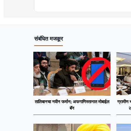
संबंधित मजकूर
तालिबानचा नवीन फर्मान; अफगाणिस्तानात मोबाईल
ग्रामीण 
बॅन
२