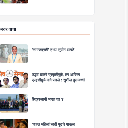
जरुर वाचा
'समाजव्रती' हभप सुयोग आपटे
उद्धव ठाकरे प्रकृतीमुळे, तर आदित्य
प्रवृत्तीमुळे मागे पडले : सुशील कुलकर्णी
केंद्रस्थानी भारत का ?
'एकल महिलां'साठी पुढचे पाऊल