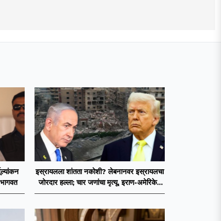
मूल्यांकन
इस्रायलला शांतता नकोशी? लेबनानवर इस्रायलचा
 भागवत
जोरदार हल्ला; चार जणांचा मृत्यू, इराण-अमेरिकेत
आरोप-प्रत्यारोप