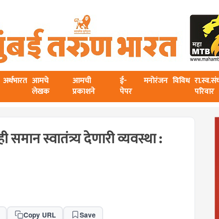
अर्थभारत
आमचे
आमची
ई-
मनोरंजन
विविध
रा.स्व.स
लेखक
प्रकाशने
पेपर
परिवार
समान स्वातंत्र्य देणारी व्यवस्था :
Copy URL
Save