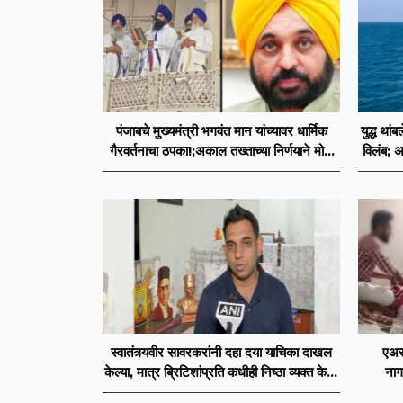
पंजाबचे मुख्यमंत्री भगवंत मान यांच्यावर धार्मिक
युद्ध थां
गैरवर्तनाचा ठपका!;अकाल तख्ताच्या निर्णयाने मोठी
विलंब; अ
खळबळ
स्वातंत्र्यवीर सावरकरांनी दहा दया याचिका दाखल
एअरफ
केल्या, मात्र ब्रिटिशांप्रति कधीही निष्ठा व्यक्त केली
नाग
नाही’! पणतू सात्यकी सावरकर यांनी न्यायालयात