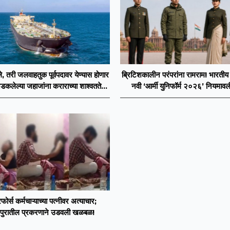
बले, तरी जलवाहतुक पूर्वपदावर येण्यास होणार
ब्रिटिशकालीन परंपरांना रामराम! भारतीय
डकलेल्या जहाजांना कराराच्या शाश्वततेची
नवी ‘आर्मी युनिफॉर्म २०२६’ नियमावल
चिंता.
ोर्स कर्मचाऱ्याच्या पत्नीवर अत्याचार;
पुरातील प्रकरणाने उडवली खळबळ!