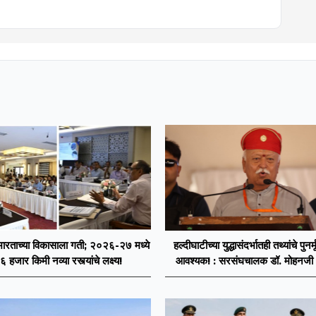
भारताच्या विकासाला गती; २०२६-२७ मध्ये
हल्दीघाटीच्या युद्धासंदर्भातही तथ्यांचे पुनर्
६ हजार किमी नव्या रस्त्यांचे लक्ष्य!
आवश्यक! : सरसंघचालक डॉ. मोहनजी