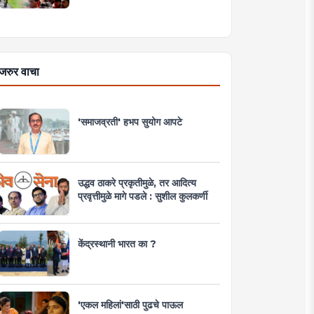
जरुर वाचा
'समाजव्रती' हभप सुयोग आपटे
उद्धव ठाकरे प्रकृतीमुळे, तर आदित्य
प्रवृत्तीमुळे मागे पडले : सुशील कुलकर्णी
केंद्रस्थानी भारत का ?
'एकल महिलां'साठी पुढचे पाऊल