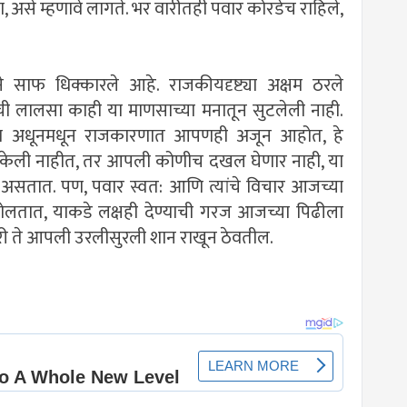
ा, असे म्हणावे लागते. भर वारीतही पवार कोरडेच राहिले,
ने साफ धिक्कारले आहे. राजकीयदृष्ट्या अक्षम ठरले
ची लालसा काही या माणसाच्या मनातून सुटलेली नाही.
ंना अधूनमधून राजकारणात आपणही अजून आहोत, हे
व्ये केली नाहीत, तर आपली कोणीच दखल घेणार नाही, या
ीत असतात. पण, पवार स्वत: आणि त्यांचे विचार आजच्या
ोलतात, याकडे लक्षही देण्याची गरज आजच्या पिढीला
री ते आपली उरलीसुरली शान राखून ठेवतील.