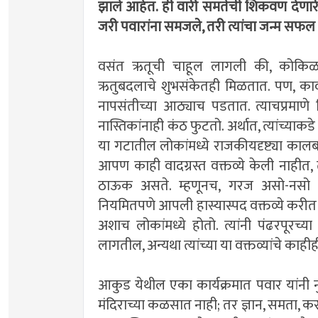
झाले आहेत. ही वारी समतेची शिकवण देणारी 
जरी पवारांना समजले, तरी त्यांचा जन्म सफल
वसंत ऋतूची चाहूल लागली की, कोकिळाल
ऋतुबदलाचे शुभसंकेतही मिळतात. पण, का
नापसंतीच्या आठ्याच पडतात. त्याचप्रमा
नास्तिकांनाही कंठ फुटतो. अर्थात, त्यांच्याक
या गटातील लोकांमध्ये राजकीयदृष्ट्या काल
आपण काही वादग्रस्त वक्तव्ये केली नाहीत,
ठाऊक असते. म्हणूनच, गरज असो-नसो कि
नियमितपणे आपली हास्यास्पद वक्तव्ये करीत 
अशाच लोकांमध्ये होतो. त्यांनी पंढरपूरच्या
लागतील, अन्यथा त्यांच्या या वक्तव्यांचे काहीही
आकुड येथील एका कार्यक्रमात पवार यांनी 
मंदिराच्या कळसात नाही; तर ज्ञान, समता, कर