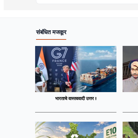
संबंधित मजकूर
भारताचे वास्तववादी उत्तर !