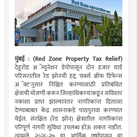
मुंबई : (Red Zone Property Tax Relief)
देहूरोड अॅम्युनेशन डेपोपासून दोन हजार यार्ड
परिसरातील रेड झोनची हद्द 'वर्क्स ऑफ डिफेन्स
अॅक्ट'नुसार निश्चित करण्यासाठी प्रतिबंधित
क्षेत्राची मोजणी करून जिल्हाधिकाऱ्यांकडून सविस्तर
नकाशा प्राप्त झाल्यानंतर नागरिकांना दिलासा
देण्याबाबत केंद्र शासनाकडे पाठपुरावा करण्यात
येईल. संरक्षित (रेड झोन) क्षेत्रातील नागरिकांना
परिपूर्ण नागरी सुविधा उपलब्ध होऊ शकत नाहीत.
त्यामुळे २०२६-२७ या आर्थिक वर्षापासून या