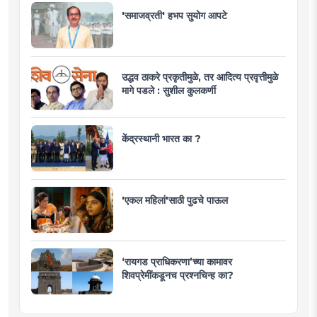
'समाजव्रती' हभप सुयोग आपटे
उद्धव ठाकरे प्रकृतीमुळे, तर आदित्य प्रवृत्तीमुळे
मागे पडले : सुशील कुलकर्णी
केंद्रस्थानी भारत का ?
'एकल महिलां'साठी पुढचे पाऊल
‘रायगड प्राधिकरणा’च्या कामावर
शिवप्रेमींकडूनच प्रश्नचिन्ह का?