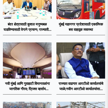
बंदर क्षेत्रासाठी कुशल मनुष्यबळ
मुंबई महानगर प्रदेशासाठी एकात्मिक
घडविण्यासाठी वेगाने प्रयत्न; राज्यातील
बस वाहतूक व्यवस्था
सहा आयटीआयमध्ये विशेष अभ्यासक्रम
- मंत्री नितेश राणे
नवी मुंबई आणि गुवाहाटी विमानतळांना
राज्यात वाढणार आरटीओ कार्यालयांचे
जागतिक गौरव; प्रिक्स व्हर्साय
जाळे;नवीन आरटीओ कार्यालयांसाठी
२०२६च्या यादीत स्थान
निकष निश्चित