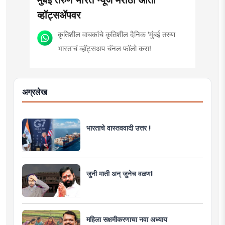
व्हॉट्सॲपवर
कृतिशील वाचकांचे कृतिशील दैनिक 'मुंबई तरुण
भारत'चं व्हॉट्सअप चॅनल फॉलो करा!
अग्रलेख
भारताचे वास्तववादी उत्तर !
जुनी माती अन् जुनेच वळण!
महिला सक्षमीकरणाचा नवा अध्याय