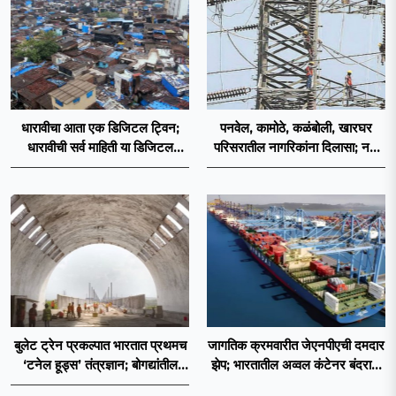
धारावीचा आता एक डिजिटल ट्विन;
पनवेल, कामोठे, कळंबोली, खारघर
धारावीची सर्व माहिती या डिजिटल
परिसरातील नागरिकांना दिलासा; नवी
ट्विनमध्ये जतन
मुंबईत वीज पुरवठ्यासाठी महावितरणची
तातडीची उपाययोजना
बुलेट ट्रेन प्रकल्पात भारतात प्रथमच
जागतिक क्रमवारीत जेएनपीएची दमदार
‘टनेल हूड्स’ तंत्रज्ञान; बोगद्यांतील
झेप; भारतातील अव्वल कंटेनर बंदराचा
दाबलहरी आणि आवाजावर
मान कायम