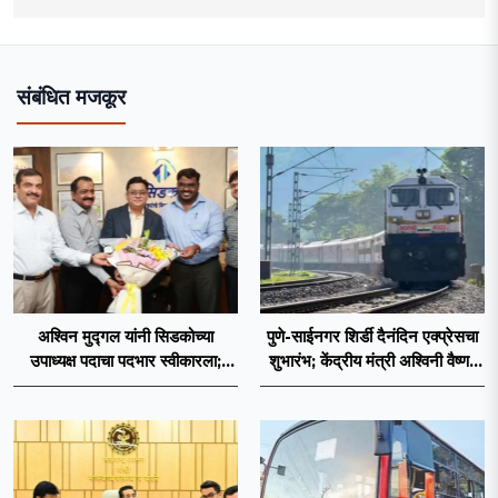
संबंधित मजकूर
अश्विन मुद्गल यांनी सिडकोच्या
पुणे-साईनगर शिर्डी दैनंदिन एक्प्रेसचा
उपाध्यक्ष पदाचा पदभार स्वीकारला;
शुभारंभ; केंद्रीय मंत्री अश्विनी वैष्णव
प्रकल्प वेळेत पूर्ण करण्यास प्राधान्य
दाखवणार हिरवा झेंडा
देणार : अश्विन मुद्गल