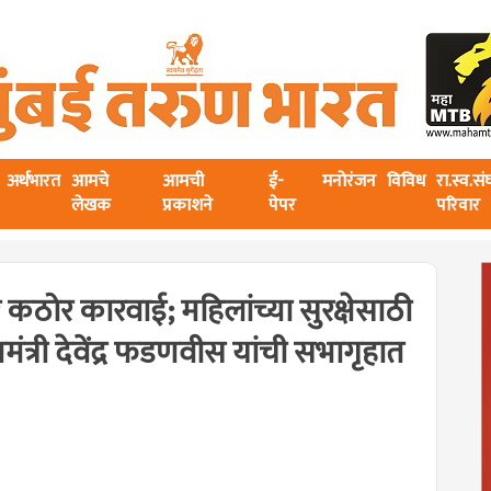
अर्थभारत
आमचे
आमची
ई-
मनोरंजन
विविध
रा.स्व.स
लेखक
प्रकाशने
पेपर
परिवार
वर कठोर कारवाई; महिलांच्या सुरक्षेसाठी
ंत्री देवेंद्र फडणवीस यांची सभागृहात