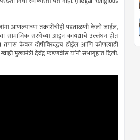
ढे परदेशी निधी स्वीकारता येत नाही. (Illegal Religious
मुलांना आणल्याच्या तक्रारींचीही पडताळणी केली जाईल,
िंवा सामाजिक संस्थेच्या आडून कायद्याचे उल्लंघन होत
र तपास केवळ दोषींविरुद्धच होईल आणि कोणत्याही
ट ग्वाही मुख्यमंत्री देवेंद्र फडणवीस यांनी सभागृहात दिली.