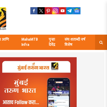
ंघ आणि
MahaMTB
पुन्हा
संघ शताब्दी वर्ष
Infra
देवेंद्र
विशेष