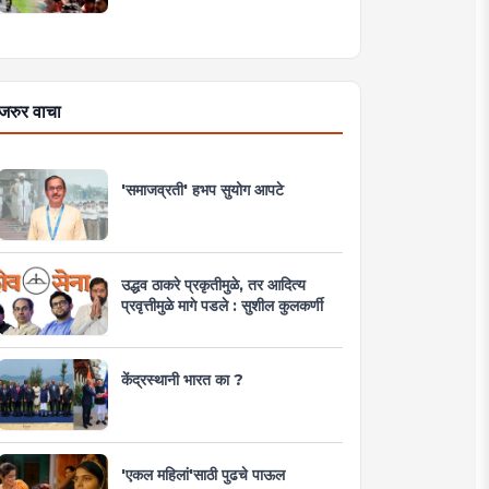
जरुर वाचा
'समाजव्रती' हभप सुयोग आपटे
उद्धव ठाकरे प्रकृतीमुळे, तर आदित्य
प्रवृत्तीमुळे मागे पडले : सुशील कुलकर्णी
केंद्रस्थानी भारत का ?
'एकल महिलां'साठी पुढचे पाऊल