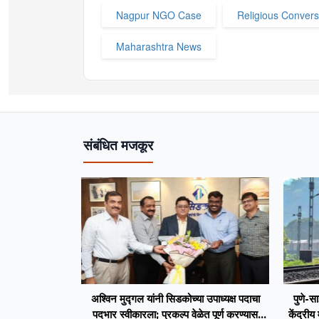
Nagpur NGO Case
Religious Conver
Maharashtra News
संबंधित मजकूर
अश्विन मुद्गल यांनी सिडकोच्या उपाध्यक्ष पदाचा
पुणे-सा
पदभार स्वीकारला; प्रकल्प वेळेत पूर्ण करण्यास
केंद्रीय