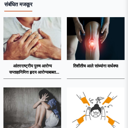
संबंधित मजकूर
आंतरराष्ट्रीय पुरुष आरोग्य
तिशीतीच आले सांध्यांना वार्धक्य!
सप्ताहानिमित्त हृदय आरोग्याबाबत
जनजागृतीची आवश्यकता