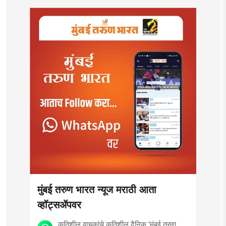
मुंबई तरुण भारत न्यूज मराठी आता
व्हॉट्सॲपवर
कृतिशील वाचकांचे कृतिशील दैनिक 'मुंबई तरुण