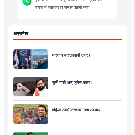
भारत'चं व्हॉट्सअप चॅनल फॉलो करा!
अग्रलेख
भारताचे वास्तववादी उत्तर !
जुनी माती अन् जुनेच वळण!
महिला सक्षमीकरणाचा नवा अध्याय