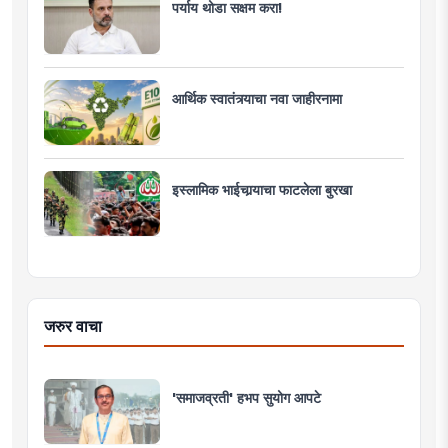
पर्याय थोडा सक्षम करा!
आर्थिक स्वातंत्र्याचा नवा जाहीरनामा
इस्लामिक भाईचार्‍याचा फाटलेला बुरखा
जरुर वाचा
'समाजव्रती' हभप सुयोग आपटे