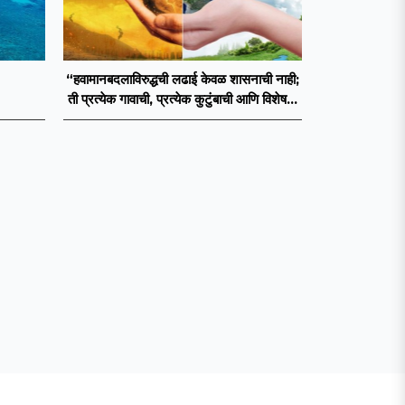
“हवामानबदलाविरुद्धची लढाई केवळ शासनाची नाही;
ती प्रत्येक गावाची, प्रत्येक कुटुंबाची आणि विशेषतः
प्रत्येक युवकाची जबाबदारी आहे.