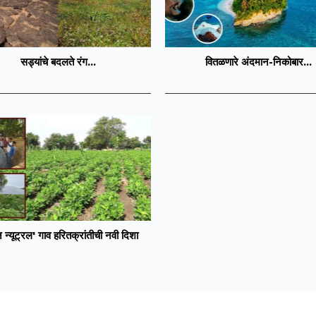
सड्यांचे बदलते रंग...
वितळणारे अंदमान-निकोबार...
न न्यूट्रल' गाव हरितक्रांतीची नवी दिशा