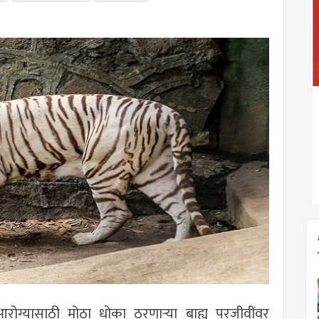
या आरोग्यासाठी मोठा धोका ठरणाऱ्या बाह्य परजीवींवर