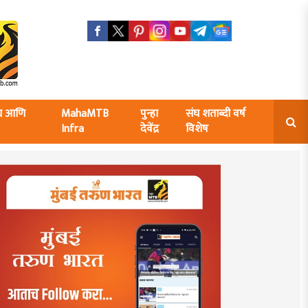
ंघ आणि
MahaMTB
पुन्हा
संघ शताब्दी वर्ष
Infra
देवेंद्र
विशेष