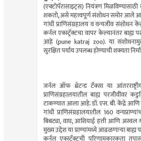
(एक्टोपॅरासाइट्स) नियंत्रण मिळविण्यासाठी 
शकतो, असे महत्त्वपूर्ण संशोधन समोर आले आ
गांधी प्राणिसंग्रहालय व वन्यजीव संशोधन क
कर्नल एक्स्ट्रॅक्टचा वापर केल्यानंतर बाह्य प
आहे (pune katraj zoo). या संशोधनाम
सुरक्षित पर्याय उपलब्ध होण्याची शक्यता नि
जर्नल ऑफ थ्रेटन्ड टॅक्सा या आंतरराष्ट्री
प्राणिसंग्रहालयातील बाह्य परजीवींवर क
टाकण्यात आला आहे. डॉ. एस. बी. केंद्रे आणि
गांधी प्राणिसंग्रहालयातील 160 वन्यप्राण्
बिबट्या, वाघ, आशियाई हत्ती आणि अस्वल 
मुख्य उद्देश या प्राण्यांमध्ये आढळणाऱ्या बाह
कर्नल एक्स्ट्रॅक्टची परिणामकारकता तपासण