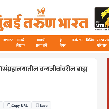
अर्थभारत
आमचे
आमची
ई-
मनोरंजन
विविध
रा.स्व.स
लेखक
प्रकाशने
पेपर
परिवार
ाणिसंग्रहालयातील वन्यजीवांवरील बाह्य
Copy URL
Save