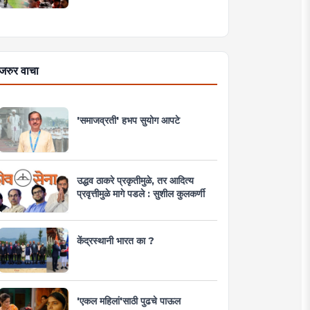
जरुर वाचा
'समाजव्रती' हभप सुयोग आपटे
उद्धव ठाकरे प्रकृतीमुळे, तर आदित्य
प्रवृत्तीमुळे मागे पडले : सुशील कुलकर्णी
केंद्रस्थानी भारत का ?
'एकल महिलां'साठी पुढचे पाऊल