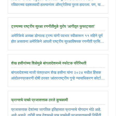
रविवारच्या दहशतवादी हल्ल्यानंतर ऑस्ट्रेलिया पुरता हादरला. पण, या
हल्ल्यानंतर तरी ऑस्ट्रेलियातील अल्बानीस सरकार योग्य धडा घेणार का,
हा प्रश्न सध्या जागतिक पातळीवर उपस्थित केला जात ..
ट्रम्पच्या राष्ट्रीय सुरक्षा रणनीतीमुळे युरोप ‘आगीतून फुफाट्यात!’
अमेरिकेचे अध्यक्ष डोनाल्ड ट्रम्प यांनी पदभार स्वीकारून ११ महिने पूर्ण
होत असताना अमेरिकेने आपली राष्ट्रीय सुरक्षाविषयक रणनीती प्रसिद्ध
केली आहे. जगातील सर्वात मोठी सामरिक, तसेच आर्थिक महासत्ता म्हणून
अमेरिका जगाकडे कसे पाहते आणि त्यातही अमेरिकेच्या ..
शेख हसीनांच्या शिक्षेमुळे बांगलादेशमध्ये स्फोटक परिस्थिती
बांगलादेशच्या माजी पंतप्रधान शेख हसीना यांना २०२४ मधील हिंसक
आंदोलनप्रकरणी दोषी ठरवत ‘आंतरराष्ट्रीय गुन्हे न्यायाधिकरण कोर्टा’ने
शेख हसीना यांच्यासहीत माजी गृहमंत्री असदुज्जमान खान कमाल
यांनाही फाशीची शिक्षा सुनावली आली. त्यामुळे एकूणच बांगलादेशातील ..
फ्रान्सचे पाचवे प्रजासत्ताक ठरले कुचकामी
प्रजासत्ताक देशांच्या जागतिक इतिहासात फ्रान्सचे योगदान मोठे आहे.
असे असले, तरीही याच देशामध्ये पाच पाचवेळी प्रजासत्ताकाची निर्मिती