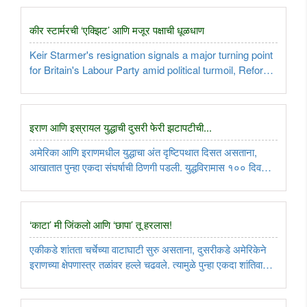
कीर स्टार्मरची ‘एक्झिट’ आणि मजूर पक्षाची धूळधाण
Keir Starmer's resignation signals a major turning point
for Britain's Labour Party amid political turmoil, Reform
UK gains, and leadership changes...
इराण आणि इस्रायल युद्धाची दुसरी फेरी झटापटीची...
अमेरिका आणि इराणमधील युद्धाचा अंत दृष्टिपथात दिसत असताना,
आखातात पुन्हा एकदा संघर्षाची ठिणगी पडली. युद्धविरामास १०० दिवस
पूर्ण झाले असताना, इराण आणि इस्रायलमधील युद्धाच्या दुसर्‍या फेरीस
सुरुवात झाली. अमेरिका या युद्धामध्ये उतरल्यास हे युद्ध आणखी ..
‘काटा’ मी जिंकलो आणि ‘छापा’ तू हरलास!
एकीकडे शांतता चर्चेच्या वाटाघाटी सुरु असताना, दुसरीकडे अमेरिकेने
इराणच्या क्षेपणास्त्र तळांवर हल्ले चढवले. त्यामुळे पुन्हा एकदा शांतिवार्ता
फिस्कटण्याचीच चिन्हे अधिक. पण, तरीही अमेरिकेसोबतच इराणही
अतिशय काळजीपूर्वक पावले टाकत असून, त्यातून नेमके ..