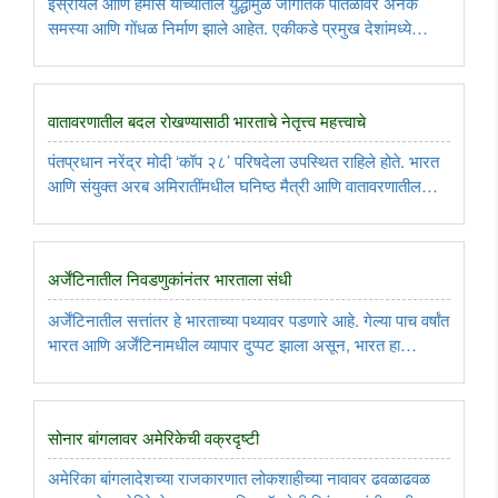
इस्रायल आणि हमास यांच्यातील युद्धामुळे जागतिक पातळीवर अनेक
समस्या आणि गोंधळ निर्माण झाले आहेत. एकीकडे प्रमुख देशांमध्ये
निवडणुकीचे वारे तर दुसरीकडे गाझा पट्टीत पुनर्वसन या गोंधळात हे युध्द
जास्तीत जास्त कसे लांबेल यासाठी इस्रायल प्रयत्नशील आहे. ..
वातावरणातील बदल रोखण्यासाठी भारताचे नेतृत्त्व महत्त्वाचे
पंतप्रधान नरेंद्र मोदी ‘कॉप २८’ परिषदेला उपस्थित राहिले होते. भारत
आणि संयुक्त अरब अमिरातींमधील घनिष्ठ मैत्री आणि वातावरणातील
बदलांबाबत कार्बन उत्सर्जनाचे प्रमाण शून्यावर आणण्यासाठी २०७०चे
लक्ष्य ठेवल्यामुळे टीकेची झोड उठत असल्यामुळे या परिषदेसाठी ..
अर्जेंटिनातील निवडणुकांनंतर भारताला संधी
अर्जेंटिनातील सत्तांतर हे भारताच्या पथ्यावर पडणारे आहे. गेल्या पाच वर्षांत
भारत आणि अर्जेंटिनामधील व्यापार दुप्पट झाला असून, भारत हा
अर्जेंटिनाचा चौथा मोठा व्यापारी भागीदार आहे. त्यामुळे दक्षिण अमेरिकेत
भारताला अर्जेंटिनाच्या रुपाने एक नवीन भागीदार ..
सोनार बांगलावर अमेरिकेची वक्रदृष्टी
अमेरिका बांगलादेशच्या राजकारणात लोकशाहीच्या नावावर ढवळाढवळ