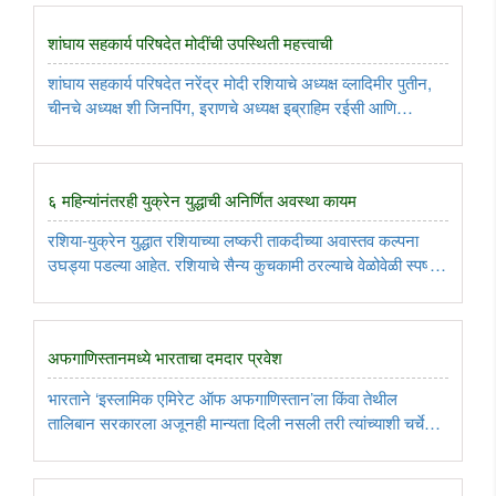
संपूर्ण ..
शांघाय सहकार्य परिषदेत मोदींची उपस्थिती महत्त्वाची
शांघाय सहकार्य परिषदेत नरेंद्र मोदी रशियाचे अध्यक्ष व्लादिमीर पुतीन,
चीनचे अध्यक्ष शी जिनपिंग, इराणचे अध्यक्ष इब्राहिम रईसी आणि
पाकिस्तानचे पंतप्रधान शाहबाज शरीफ यांच्यासोबत एकाच व्यासपीठावर
बसणार आहेत. ते कोणाच्या नेत्यांशी व्यक्तिगत भेटी घेणार ..
६ महिन्यांनंतरही युक्रेन युद्धाची अनिर्णित अवस्था कायम
रशिया-युक्रेन युद्धात रशियाच्या लष्करी ताकदीच्या अवास्तव कल्पना
उघड्या पडल्या आहेत. रशियाचे सैन्य कुचकामी ठरल्याचे वेळोवेळी स्पष्ट
झाले आहे. युरोपीय महासंघाकडून युक्रेनला होणारी मदत बंद करण्यासाठी
युरोपीय राष्ट्रांमधील एकी तोडणे आवश्यक आहे. त्यासाठी ..
अफगाणिस्तानमध्ये भारताचा दमदार प्रवेश
भारताने ‘इस्लामिक एमिरेट ऑफ अफगाणिस्तान’ला किंवा तेथील
तालिबान सरकारला अजूनही मान्यता दिली नसली तरी त्यांच्याशी चर्चेची
दारं मात्र उघडी ठेवली आहेत. भारताच्या परराष्ट्र धोरणाचे हे मोठे यश
आहे...