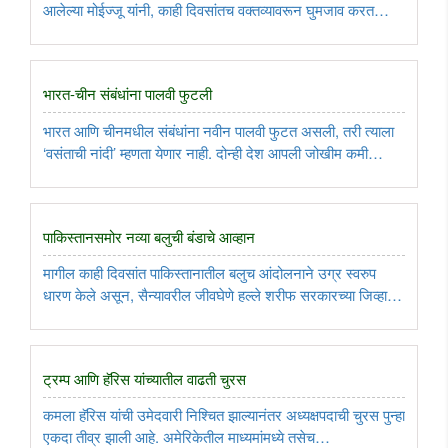
आलेल्या मोईज्जू यांनी, काही दिवसांतच वक्तव्यावरून घुमजाव करत
भारताला भेट देत, मदतीचा हात मागितला आहे. भारताने देखील मोठ्या
मनाने मोईज्जू यांच्यासाठी मदतीचा हात पुढे केला आहे. भारत आणि ..
भारत-चीन संबंधांना पालवी फुटली
भारत आणि चीनमधील संबंधांना नवीन पालवी फुटत असली, तरी त्याला
‘वसंताची नांदी’ म्हणता येणार नाही. दोन्ही देश आपली जोखीम कमी
करण्यासाठी नवीन पर्याय शोधत आहेत. भारताच्या शेजारी देशांमध्ये
स्वतःचे बस्तान निर्माण करताना चीन तेथील दलदलीत अडकल्यामुळे
चीनसोबत ..
पाकिस्तानसमोर नव्या बलुची बंडाचे आव्हान
मागील काही दिवसांत पाकिस्तानातील बलुच आंदोलनाने उग्र स्वरुप
धारण केले असून, सैन्यावरील जीवघेणे हल्ले शरीफ सरकारच्या जिव्हारी
लागले आहेत. त्यानिमित्ताने पाकिस्तानपासून कायमच स्वतंत्र होण्याची
मागणी करणारा बलुचिस्तान प्रांत, त्यासाठीची बलुची आंदोलने ..
ट्रम्प आणि हॅरिस यांच्यातील वाढती चुरस
कमला हॅरिस यांची उमेदवारी निश्चित झाल्यानंतर अध्यक्षपदाची चुरस पुन्हा
एकदा तीव्र झाली आहे. अमेरिकेतील माध्यमांमध्ये तसेच