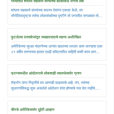
गोव्यातील शांघाय सहकार्य संस्थेच्या बैठकीकडे जगाचे लक्ष
शांघाय सहकार्य संस्थेच्या सदस्य देशांना एकत्र केले, तर
भौगोलिकदृष्ट्या तसेच लोकसंख्येच्या दृष्टीने तो जगातील सगळ्यात मोठा
गट ठरेल. सुरक्षाविषयक सहकार्याच्या उद्देशाने रशिया, चीन, कझाकस्तान,
किरगिझस्तान आणि ताजिकिस्तान यांनी शांघाय पाच या गटाची स्थापना ..
फुटलेल्या दस्तावेजांतून व्यवहारवादाचे महत्त्व अधोरेखित
अमेरिकेच्या सुरक्षा यंत्रणेच्या अत्यंत खालच्या थरावर काम करणार्‍या एका
२१ वर्षीय तरुणाच्या हातात एवढी संवेदनशील माहिती कशी काय लागली?
त्याने ही माहिती एका गेमिंग सर्व्हरवरील चॅट रुममधील आपल्या मित्रांना
पाठवली. यात अमेरिकेबाहेरच्या सदस्यांचाही समावेश ..
फ्रान्समधील आंदोलनाचे लोकशाही व्यवस्थेसमोर प्रश्न
मॅक्रॉन यांना निवृत्तीचे वय आणखी वाढवायचे आहे. पण, त्यांच्या
सुधारणांविरूद्ध सुरू असलेले आंदोलन शांत होण्याचे नाव घेत नाहीये.
१९६८ सालानंतर हे दुसरे सर्वांत मोठे आंदोलन आहे. मॅक्रॉन
सरकारविरूद्ध अविश्वास ठराव मंजूर होऊ न शकल्यामुळे लोक
न्यायालयात ..
चीनचे अमेरिकेसमोर दुहेरी आव्हान