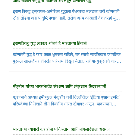
आखातातील समृद्धीचे भवितव्य अवलंबून असलेले युद्ध
इराण विरुद्ध इस्रायल-अमेरिका युद्धाला पंधरवडा उलटला तरी कोणताही
ठोस तोडगा अद्याप दृष्टिपथात नाही. तसेच अन्य आखाती देशांवरही युद्धाचे
ढग अजूनही घोंगावत आहेत. त्यामुळे या युद्धाचे सर्वांगीण परिणाम
अल्पकालीन नसून साहजिकच दीर्घकालीनही असतील. कारण, हे ..
इराणविरुद्ध युद्ध लवकर थांबणे हे भारताच्या हिताचे!
कोणतेही युद्ध हे फार काळ धुमसत राहिले, तर त्याचे साहजिकच जागतिक
पुरवठा साखळीवर विपरीत परिणाम दिसून येतात. रशिया-युक्रेनचे चार
वर्षांहून अधिक काळ सुरु असलेले युद्ध हे त्याचेच उदाहरण. सध्याचे इराण
विरुद्ध इस्रायल-अमेरिकेचे युद्धही दीर्घकाळ कुणालाही ..
मॅक्रॉन यांच्या भारतभेटीत संरक्षण आणि तंत्रज्ञान केंद्रस्थानी
फ्रान्सचे अध्यक्ष इमॅन्युएल मॅक्रॉन नवी दिल्लीतील ‘इंडिया एआय इम्पॅट’
परिषदेच्या निमित्ताने तीन दिवसीय भारत दौर्‍यावर असून, यादरम्यान
संरक्षण आणि तंत्रज्ञान क्षेत्रातील करारही दोन्ही देशांत होण्याची शक्यता
आहे. त्यानिमित्ताने मॅक्रॉन यांच्या भारत ..
भारताच्या व्यापारी करारांचा पाकिस्तान आणि बांगलादेशला धसका