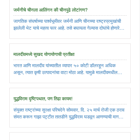
जर्मनीचे चीनला आलिंगन की चीनपुढे लोटांगण?
जागतिक संघर्षाच्या पार्श्वभूमीवर जर्मनी आणि चीनच्या राष्ट्रप्रमुखांची
झालेली भेट याचे महत्व फार आहे. तसे बघायला गेल्यास दोघांचे होणारे
मनोमिलन हे जर्मनीसाठी दिलासादायक होण्यापेक्षा त्रासदायक ठरण्याची
चिन्हे अधिक असताना झालेला दौरा विशेष म्हणावा ..
मालदीवमध्ये सुखद योगायोगाची प्रतीक्षा
भारत आणि मालदीव यांच्यातील व्यापार ५० कोटी डॉलरहून अधिक
असून, त्यात कृषी उत्पादनांचा वाटा मोठा आहे. यामुळे मालदीवमधील
महागाई कमी होऊन, तेथील जनतेत भारताबद्दल सकारात्मक मत निर्माण
झाले आणि त्याचा तेथील निवडणुकांवर परिणाम झाला, तर तो एक सुखद
योगायोग ..
युद्धविराम दृष्टिपथात, पण तिढा कायम!
संयुक्त राष्ट्रांच्या सुरक्षा परिषदेने सोमवार, दि. २५ मार्च रोजी एक ठराव
संमत करून गाझा पट्टीत तातडीने युद्धविराम घडवून आणण्याची मागणी
केली. अमेरिकेने या ठरावाला विरोध न करता, तटस्थता राखल्याने तो
मान्य होऊ शकला. या ठरावात ‘हमास’च्या ताब्यात असलेल्या ..