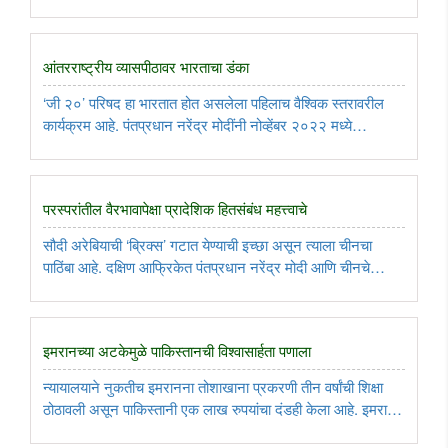
पाकिस्तानला वार्‍यावर सोडले असून हे बदलायचे असेल, तर नवाझ शरीफ
यांना पंतप्रधानपदी बसवण्याला पर्याय नाही, हे तेथील लष्कराच्या ..
आंतरराष्ट्रीय व्यासपीठावर भारताचा डंका
‘जी २०’ परिषद हा भारतात होत असलेला पहिलाच वैश्विक स्तरावरील
कार्यक्रम आहे. पंतप्रधान नरेंद्र मोदींनी नोव्हेंबर २०२२ मध्ये
इंडोनेशियातील बाली येथे ‘जी २०’ नेत्यांच्या परिषदेला उपस्थित राहून
इंडोनेशियाचे अध्यक्ष जोको विडोडो यांच्याकडून गटाचे एक वर्ष ..
परस्परांतील वैरभावापेक्षा प्रादेशिक हितसंबंध महत्त्वाचे
सौदी अरेबियाची ‘ब्रिक्स’ गटात येण्याची इच्छा असून त्याला चीनचा
पाठिंबा आहे. दक्षिण आफ्रिकेत पंतप्रधान नरेंद्र मोदी आणि चीनचे
अध्यक्ष शी जिनपिंग यांच्यात भेट झाल्यास त्यात द्विपक्षीय प्रश्नांसोबत
‘ब्रिक्स’च्या भवितव्याबाबतही चर्चा होणे अपेक्षित आहे. ..
इमरानच्या अटकेमुळे पाकिस्तानची विश्वासार्हता पणाला
न्यायालयाने नुकतीच इमरानना तोशाखाना प्रकरणी तीन वर्षांची शिक्षा
ठोठावली असून पाकिस्तानी एक लाख रुपयांचा दंडही केला आहे. इमरान
खान पुढील पाच वर्षं निवडणूक लढवू शकणार नाहीत. या निर्णयानंतर