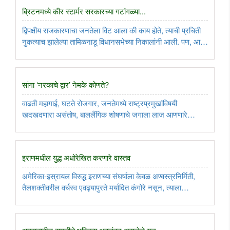
ब्रिटनमध्ये कीर स्टार्मर सरकारच्या गटांगळ्या...
द्विपक्षीय राजकारणाचा जनतेला विट आला की काय होते, त्याची प्रचिती
नुकत्याच झालेल्या तामिळनाडू विधानसभेच्या निकालांनी आली. पण, आता
अशीच काहीशी परिस्थिती सातासमुद्रापार ब्रिटनमध्येही उद्भवू शकते,
अशी चिन्हे. त्याचे कारण म्हणजे, ब्रिटनमधील सत्ताधारी ..
सांगा ‌‘नरकाचे द्वार‌’ नेमके कोणते?
वाढती महागाई, घटते रोजगार, जनतेमध्ये राष्ट्रप्रमुखांविषयी
खदखदणारा असंतोष, बाललैंगिक शोषणाचे जगाला लाज आणणारे
कलंकित प्रकरण आणि आता खुद्द राष्ट्राध्यक्षांवरील हल्ल्याचा प्रयत्न...
ही कुठल्या ‌‘थर्ड वर्ल्ड‌’मधील देशाची नव्हे, तर स्वत:ला‌‘महासत्ता‌’ ..
इराणमधील युद्ध अधोरेखित करणारे वास्तव
अमेरिका-इस्रायल विरुद्ध इराणच्या संघर्षाला केवळ अण्वस्त्रनिर्मिती,
तैलशक्तीवरील वर्चस्व एवढ्यापुरते मर्यादित कंगोरे नसून, त्याला
इस्लामिक जगतातील ‌‘सुन्नी विरुद्ध शिया‌’ संघर्षाचीही किनार आहे. तेव्हा,
इराणमधील युद्धसंघर्ष आणि त्यावरील तोडगा काढताना ..