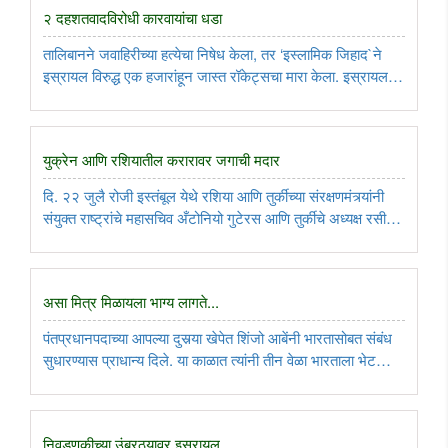
२ दहशतवादविरोधी कारवायांचा धडा
तालिबानने जवाहिरीच्या हत्येचा निषेध केला, तर ‘इस्लामिक जिहाद`ने
इस्रायल विरुद्ध एक हजारांहून जास्त रॉकेट्सचा मारा केला. इस्रायलने
गाझामधील दहशतवाद्यांच्या तळांवर केलेल्या हवाई हल्ल्यांमध्ये तसेच
‘इस्लामिक जिहाद`कडून इस्रायलवर डागलेले रॉकेट गाझामध्येच ..
युक्रेन आणि रशियातील करारावर जगाची मदार
दि. २२ जुलै रोजी इस्तंबूल येथे रशिया आणि तुर्कीच्या संरक्षणमंत्र्यांनी
संयुक्त राष्ट्रांचे महासचिव अँटोनियो गुटेरस आणि तुर्कीचे अध्यक्ष रसीप
तैय्यब एर्दोगान यांच्या उपस्थितीत धान्य निर्यात करारावर स्वाक्षर्‍या केल्या.
या करारामुळे सुमारे दोन ..
असा मित्र मिळायला भाग्य लागते...
पंतप्रधानपदाच्या आपल्या दुसर्‍या खेपेत शिंजो आबेंनी भारतासोबत संबंध
सुधारण्यास प्राधान्य दिले. या काळात त्यांनी तीन वेळा भारताला भेट
दिली, तर नरेंद्र मोदींनीही अनेक वेळा जपानला भेट देऊन त्याची
परतफेड केली. आज जपान हा भारतातील तिसरा सर्वांत मोठा ..
निवडणुकीच्या उंबरठ्यावर इस्रायल...