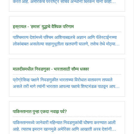
करत आहे. अमेरिकेचे परराष्ट्र सचिव अ‍ॅन्थोनी ब्लिंकन यांनी काही
महिन्यांपूर्वी सूचित केले की, बांगलादेशच्या लोकशाही व्यवस्थेला धक्का
पोहोचवणार्‍या लोकांना अमेरिका व्हिसा देणार नाही, तसेच ..
इस्रायल - ‘हमास’ युद्धाचे वैश्विक परिणाम
पाश्चिमात्य देशांमध्ये पश्चिम आशियाबद्दलचे अज्ञान आणि पॅलेस्टाईनच्या
लोकांबाबत असलेल्या सहानुभूतीला खतपाणी घालणे, तसेच तेथे मोठ्या
संख्येने स्थायिक झालेल्या मुस्लीम लोकांना रस्त्यावर उतरवून आंदोलन
करायला उद्युक्त करणे, हा ‘हमास’च्या योजनेचा भाग ..
मालदीवमधील निवडणुका - भारतासाठी सौम्य धक्का
प्रोग्रेसिव्ह पक्षाने निवडणुकीत भारताच्या विरोधात वातावरण तापवले
असले तरी मागे त्यांनी भारतात आपल्या पक्षाचे शिष्टमंडळ पाठवून आपण
भारताच्या विरोधात नसल्याचे स्पष्ट केले आहे. त्यामुळे मालदीवमधील
सत्तांतर हा भारतासाठी धक्का असला तरी तो तुलनेने सौम्य ..
पाकिस्तानात पुन्हा एकदा नवाझ पर्व?
पाकिस्तानमध्ये जानेवारी महिन्यात निवडणुकांची घोेषणा करण्यात आली
आहे. त्यातच इमरान खानमुळे अमेरिका आणि आखाती अरब देशांनी