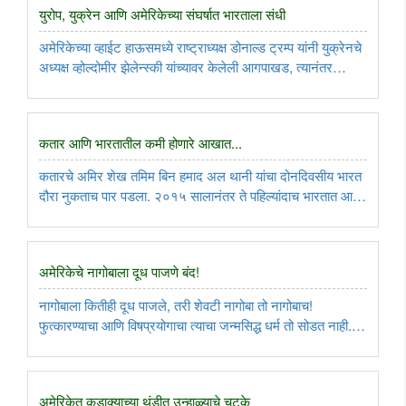
युरोप, युक्रेन आणि अमेरिकेच्या संघर्षात भारताला संधी
अमेरिकेच्या व्हाईट हाऊसमध्ये राष्ट्राध्यक्ष डोनाल्ड ट्रम्प यांनी युक्रेनचे
अध्यक्ष व्होल्दोमीर झेलेन्स्की यांच्यावर केलेली आगपाखड, त्यानंतर
झेलेन्स्कींमागे ठामपणे उभा दिसलेला युरोप आणि युरोपीय महासंघाच्या २२
देशांच्या आयुक्तांचा संपन्न झालेला भारत ..
कतार आणि भारतातील कमी होणारे आखात...
कतारचे अमिर शेख तमिम बिन हमाद अल थानी यांचा दोनदिवसीय भारत
दौरा नुकताच पार पडला. २०१५ सालानंतर ते पहिल्यांदाच भारतात आले.
त्यांचे स्वागत करायला पंतप्रधान नरेंद्र मोदी राजनयिक शिष्टाचार दूर
सारून स्वतः विमानतळावर गेले होते. त्यानिमित्ताने भारत-कतार ..
अमेरिकेचे नागोबाला दूध पाजणे बंद!
नागोबाला कितीही दूध पाजले, तरी शेवटी नागोबा तो नागोबाच!
फुत्कारण्याचा आणि विषप्रयोगाचा त्याचा जन्मसिद्ध धर्म तो सोडत नाही.
अशाच प्रकारे वर्षानुवर्षे अमेरिकेच्या ‘युएसएड’ने मदतीच्या नावाखाली
प्रत्यक्ष-अप्रत्यक्षरित्या कित्येक दहशतवादी नागांनाच पोसले. ..
अमेरिकेत कडाक्याच्या थंडीत उन्हाळ्याचे चटके