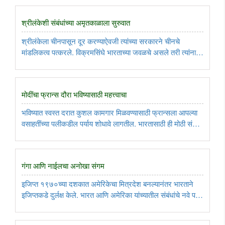
शनिवार, दि. ५ ऑगस्ट रोजी इमरान खानना अटक करण्यात आली. ..
श्रीलंकेशी संबंधांच्या अमृतकाळाला सुरुवात
श्रीलंकेला चीनपासून दूर करण्याऐवजी त्यांच्या सरकारने चीनचे
मांडलिकत्व पत्करले. विक्रमसिंघे भारताच्या जवळचे असले तरी त्यांना
आपले कर्तृत्त्व सिद्ध करून दाखवावे लागेल. श्रीलंकेला चीन आणि भारत
यांच्यातील संबंधांमध्ये समतोल साधावा लागेल. ..
मोदींचा फ्रान्स दौरा भविष्यासाठी महत्त्वाचा
भविष्यात स्वस्त दरात कुशल कामगार मिळवण्यासाठी फ्रान्सला आपल्या
वसाहतींच्या पलीकडील पर्याय शोधावे लागतील. भारतासाठी ही मोठी संधी
आहे. भारत आणि फ्रान्समधील सामरिक भागीदारीला २५ वर्षं पूर्ण होत
असताना पुढील २५ वर्षांची योजना बनवण्यासाठी ही योग्य वेळ ..
गंगा आणि नाईलचा अनोखा संगम
इजिप्त १९७०च्या दशकात अमेरिकेचा मित्रदेश बनल्यानंतर भारताने
इजिप्तकडे दुर्लक्ष केले. भारत आणि अमेरिका यांच्यातील संबंधांचे नवे पर्व
सुरू होत असताना, आखाती आणि उत्तर आफ्रिकेतील अरब देशांसोबत
भारताच्या संबंधांमध्ये मोठे बदल घडणे अपेक्षित आहे. ..