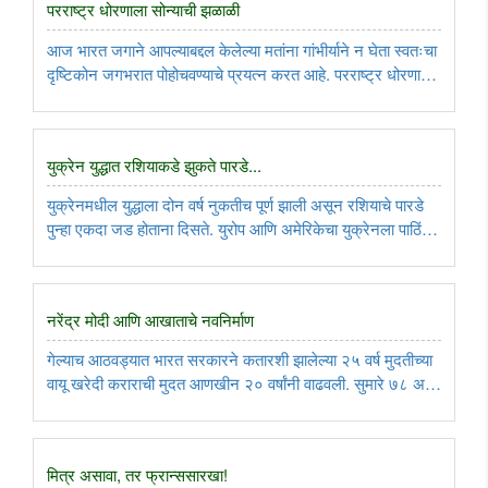
परराष्ट्र धोरणाला सोन्याची झळाळी
आज भारत जगाने आपल्याबद्दल केलेल्या मतांना गांभीर्याने न घेता स्वतःचा
दृष्टिकोन जगभरात पोहोचवण्याचे प्रयत्न करत आहे. परराष्ट्र धोरणाच्या
क्षेत्राने भारताने नवीन उंची गाठली असून, आणखी पुढे झेप घेण्याची
तयारी चालवली आहे. मोदी सरकारला दहा वर्ष पूर्ण ..
युक्रेन युद्धात रशियाकडे झुकते पारडे...
युक्रेनमधील युद्धाला दोन वर्ष नुकतीच पूर्ण झाली असून रशियाचे पारडे
पुन्हा एकदा जड होताना दिसते. युरोप आणि अमेरिकेचा युक्रेनला पाठिंबा
असला तरी त्यांच्याकडून होणारा शस्त्रास्त्रं आणि आर्थिक पुरवठ्याचा
ओघ आटला आहे. त्यातच या वर्षी अनेक महत्त्वाच्या ..
नरेंद्र मोदी आणि आखाताचे नवनिर्माण
गेल्याच आठवड्यात भारत सरकारने कतारशी झालेल्या २५ वर्ष मुदतीच्या
वायू खरेदी कराराची मुदत आणखीन २० वर्षांनी वाढवली. सुमारे ७८ अब्ज
डॉलरच्या या करारामुळे भारताच्या ऊर्जा सुरक्षेची सुनिश्चितता साधली
असून, त्यात सुमारे सहा अब्ज डॉलरची बचतही करण्यात आली ..
मित्र असावा, तर फ्रान्ससारखा!