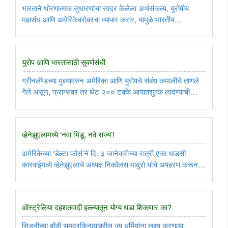
भारताने धोरणात्मक सुधारणांचा सादर केलेला अर्थसंकल्प, युरोपीय
महासंघ आणि अमेरिकेबरोबरचा व्यापार करार, यामुळे भारतीय
अर्थव्यवस्थेमध्ये नवचैतन्य येणार असले; तरी याचा विपरीत परिणाम
नक्कीच भारताचे शेजारी असलेल्या पाकिस्तान आणि बांगलादेश यांच्यावर
होणार ..
युरोप आणि भारतासाठी सुवर्णसंधी
ग्रीनलॅण्डच्या मुद्द्यावरुन अमेरिका आणि युरोपचे संबंध कमालीचे ताणले
गेले असून, फ्रान्सवर तर थेट २०० टक्के आयातशुल्क लादण्याची
धमकीच ट्रम्प यांनी दिली. या पार्श्वभूमीवर युरोपीय महासंघाच्या
आयुक्तालयाच्या अध्यक्ष उर्सूला वॉन डर लिन आणि युरोपीय परिषदेचे ..
व्हेनेझुएलामध्ये ‘नवा भिडू, नवे राज्य’!
अमेरिकेच्या ‘डेल्टा फोर्स’ने दि. ३ जानेवारीच्या रात्री एका धाडसी
कारवाईमध्ये व्हेनेझुएलाचे अध्यक्ष निकोलस मादुरो यांचे अपहरण करून
त्यांना पत्नीसह न्यूयॉर्कमध्ये आणले. त्यांच्याविरुद्ध अमेरिकेमध्ये अमली
पदार्थांचा पुरवठा केल्याचे आरोप करण्यात आले ..
ऑस्ट्रेलिया दहशतवादी हल्ल्यातून योग्य धडा शिकणार का?
सिडनीच्या बाँडी समुद्रकिनार्‍यावरील ज्यू धर्मियांना लक्ष्य करणार्‍या