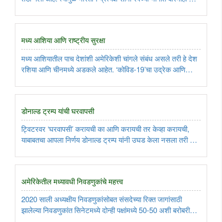
तैनाती करण्यास प्राधान्य दिले आहे. ..
मध्य आशिया आणि राष्ट्रीय सुरक्षा
मध्य आशियातील पाच देशांशी अमेरिकेशी चांगले संबंध असले तरी हे देश
रशिया आणि चीनमध्ये अडकले आहेत. ‘कोविड-19’चा उद्रेक आणि
जागतिक मंदीमुळे या देशांतून जाणार्‍या चीनच्या ‘बेल्ट रोड’ प्रकल्पाबद्दल
शंका उपस्थित होत आहेत. अशा परिस्थितीत भारताने एक पर्याय ..
डोनाल्ड ट्रम्प यांची घरवापसी
ट्विटरवर ‘घरवापसी’ करायची का आणि करायची तर केव्हा करायची,
याबाबतचा आपला निर्णय डोनाल्ड ट्रम्प यांनी उघड केला नसला तरी ते
फार काळ ट्विटरपासून दूर राहू शकतील, असे वाटत नाही. ट्विटरने
ट्रम्प यांचे खाते पुनर्प्रस्थापित करून अन्य समाजमाध्यमांसाठी रस्ता ..
अमेरिकेतील मध्यावधी निवडणुकांचे महत्त्व
2020 साली अध्यक्षीय निवडणुकांसोबत संसदेच्या रिक्त जागांसाठी
झालेल्या निवडणुकांत सिनेटमध्ये दोन्ही पक्षांमध्ये 50-50 अशी बरोबरी
झाली होती, तर प्रतिनिधीगृहात डेमोक्रॅटिक पक्षाला काठावरचे बहुमत