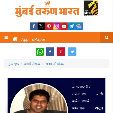
App
ePaper
WhatsApp
मुख्य पृष्ठ
आमचे लेखक
अनय जोगळेकर
आंतरराष्ट्रीय
राजकारण आणि
अर्थकारणाचे
अभ्यासक असून