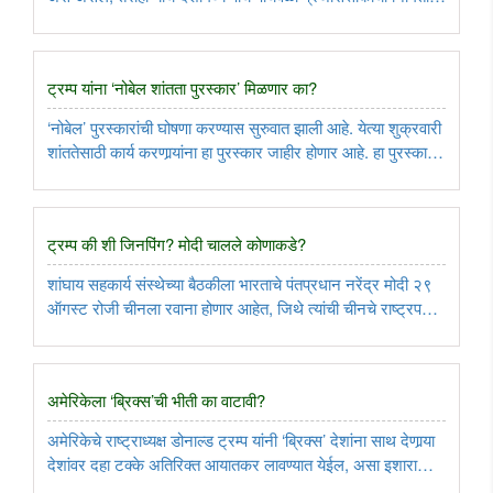
करण्यात आली हे सुद्धा वास्तवच आहे. मात्र, एवढे व्यापक बदल करुनही
आजही फ्रान्समध्ये दीर्घकाळ स्थिर सरकार सत्तेवर नाही. ..
ट्रम्प यांना ‘नोबेल शांतता पुरस्कार’ मिळणार का?
‘नोबेल’ पुरस्कारांची घोषणा करण्यास सुरुवात झाली आहे. येत्या शुक्रवारी
शांततेसाठी कार्य करणार्‍यांना हा पुरस्कार जाहीर होणार आहे. हा पुरस्कार
मिळवण्यासाठी अमेरिकेचे राष्ट्राध्यक्ष डोनाल्ड ट्रम्प यांची चाललेली
धडपड सगळे जगच जाणून आहे. मात्र, इस्रायल-हमासमधील ..
ट्रम्प की शी जिनपिंग? मोदी चालले कोणाकडे?
शांघाय सहकार्य संस्थेच्या बैठकीला भारताचे पंतप्रधान नरेंद्र मोदी २९
ऑगस्ट रोजी चीनला रवाना होणार आहेत, जिथे त्यांची चीनचे राष्ट्रपती
शी जिनपिंग आणि रशियाचे व्लादिमीर पुतीन यांची भेट होणार आहे आणि
त्यानंतर संयुक्त राष्ट्रांच्या सर्वसाधारण परिषदेच्या ..
अमेरिकेला ‘ब्रिक्स’ची भीती का वाटावी?
अमेरिकेचे राष्ट्राध्यक्ष डोनाल्ड ट्रम्प यांनी ‘ब्रिक्स’ देशांना साथ देणार्‍या
देशांवर दहा टक्के अतिरिक्त आयातकर लावण्यात येईल, असा इशारा
दिला. यामागे ‘ब्रिक्स’ गटाकडून संयुक्त चलन तयार करून अमेरिकेच्या