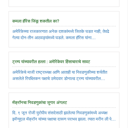
समाजमाध्यमांमध्ये ट्रम्प यांच्याबद्दल पराकोटीचा द्वेष आहे. ..
कमला हॅरिस जिंकू शकतील का?
अमेरिकेच्या राजकारणात अनेक दशकांमध्ये जितके घडत नाही, तेवढे
गेल्या दोन-तीन आठवड्यांमध्ये घडले. कमला हॅरिस यांना
राष्ट्राध्यक्षपदाचे उमेदवार बनवून एक आठवडा होत नाही, तोवर त्यांनी
डोनाल्ड ट्रम्प यांनी घेतलेली विजयी आघाडी कमी करण्यात यश मिळवले
आहे. ..
ट्रम्प यांच्यावरील हल्ला : अमेरिकेवर हिंसाचाराचे सावट
अमेरिकेचे माजी राष्ट्राध्यक्ष आणि आताही या निवडणुकीच्या शर्यतीत
असलेले रिपब्लिकन पक्षाचे उमेदवार डोनाल्ड ट्रम्प यांच्यावरील
गोळाबाराच्या घटनेने अमेरिकन निवडणुकांवरील हिंसाचाराचे सावट
अधिक गडद केले आहे. त्याचा सविस्तर आढावा घेणारा हा लेख... ..
मॅक्रॉनचा निवडणुकांचा जुगार अंगलट
दि. ९ जून रोजी युरोपीय संसदेसाठी झालेल्या निवडणुकांमध्ये अध्यक्ष
इमॅन्युएल मॅक्रॉन यांच्या पक्षाचा दारूण पराभव झाला. त्यात मरीन ली पेन
आणि जॉर्डन बार्डेलांच्या पक्षाचा दणदणीत विजय झाल्यामुळे मॅक्रॉन यांनी