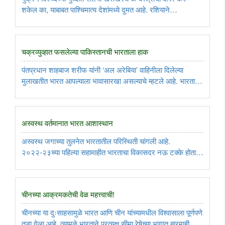
शकेल का, याबाबत पाश्चिमात्य देशांमध्ये दुमत आहे. रशियाने
बेकायदेशीररित्या बळकावलेली भूमी परत मिळवणे हे आत्मरक्षण असल्याने
त्यासाठी युक्रेनला रणगाडे पुरवल्यास तो मर्यादा रेषेचा भंग होत ..
चक्रव्युव्हात फसलेल्या पाकिस्तानची भारताला हाक
पंतप्रधान शाहबाज शरीफ यांनी ‘अल अरेबिया’ वाहिनीला दिलेल्या
मुलाखतीत भारत आपल्याला भावासारखा असल्याचे म्हटले आहे. भारताशी
काश्मीरसह सर्व विषयांवर गंभीर आणि प्रामाणिक चर्चा करण्याची
पाकिस्तानची इच्छा असल्याचे त्यांनी म्हटले. ..
अस्वस्थ वर्तमानात भारत आशास्थान
अस्वस्थ जगाच्या तुलनेत भारतातील परिस्थिती चांगली आहे.
२०२२-२३च्या पहिल्या सहामाहीत भारताचा विकासदर नऊ टक्के होता.
दुसर्‍या सहामाहीत तो थोडा कमी होणे अपेक्षित असले तरी पुढच्या वर्षी भारत
सात टक्के विकासदर कायम राखेल असा अंदाज आहे. यावर्षी भारत ‘जी
..
चीनच्या आक्रमकतेची वेळ महत्त्वाची!
चीनच्या या दुःसाहसामुळे भारत आणि चीन यांच्यामधील विश्वासाला पूर्णपणे
तडा गेला आहे. त्यामुळे भारताने प्रत्यक्ष सीमा रेषेच्या भागात बारमाही सैन्य