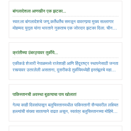
उसळला. सातत्याने भारताच्या ..
बांगलादेशला आणखीन एक झटका...
स्वत:ला बांगलादेशचे जणू कर्तेधर्तेच समजून वावरणार्‍या मुख्य सल्लागार
मोहम्मद युनूस यांना भारताने नुकताच एक जोरदार झटका दिला. चीन
दौर्‍यावर असताना ईशान्य भारताला दिलेल्या धमकीच्या पार्श्वभूमीवर,
भारताने ट्रान्सशिपमेंट सुविधा रद्द करुन, बांगलादेशचे ..
क्रांतीच्या उंबरठ्यावर तुर्कीये...
एकीकडे शेजारी नेपाळमध्ये राजेशाही आणि हिंदूराष्ट्र स्थापनेसाठी जनता
रस्त्यावर उतरलेली असताना, दुसरीकडे तुर्कीयेमध्येही इस्तंबूलचे महापौर
आणि विरोधी पक्षाचे नेते एकरेम इमामोग्लू यांना भ्रष्टाचार आणि कुर्दिश
दहशतवाद्यांना मदतीच्या आरोपांवरुन एर्दोगान ..
पाकिस्तानची अवस्था बुडत्याचा पाय खोलात!
गेल्या काही दिवसांपासून बलुचिस्तानमधील पाकिस्तानी सैन्यावरील लक्ष्यित
हल्ल्यांची संख्या सातत्याने वाढत असून, स्वतंत्र बलुचिस्तानच्या मोहिमेने
पाकिस्तानची पुन्हा झोप उडविली आहे. त्यात भारतातील मोदी सरकार
आणि आता अमेरिकेच्या ट्रम्प सरकारनेही दहशतवादाविरोधी ..