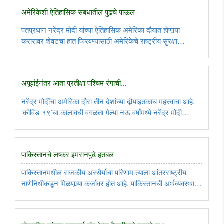
अमेरिकेशी ऐतिहासिक संबंधातील पुढचे पाऊल
पंतप्रधान नरेंद्र मोदी यांच्या ऐतिहासिक अमेरिका दौर्‍यात होणार्‍या
करारांवर शेवटचा हात फिरवण्यासाठी अमेरिकेचे राष्ट्रीय सुरक्षा
सल्लागार जॅक सुलिवान भारतात येत आहेत. मोदींचा हा दौरा ऐतिहासिक
आणि तितकाच महत्त्वपूर्ण ठरणार आहे. त्याची तयारी दोन्ही ..
अपूर्वाईनंतर आता प्रतीक्षा पश्चिम रंगांची...
नरेंद्र मोदींचा अमेरिका दौरा तीन देशांच्या दौर्‍याइतकाच महत्त्वाचा आहे.
‘कोविड-१९’चा कालावधी वगळता गेल्या नऊ वर्षांमध्ये नरेंद्र मोदी
जवळपास प्रत्येक वर्षी अमेरिकेला गेले असले तरी पहिल्यांदाच अमेरिकेने
तिला ‘स्टेट व्हिजिट’चा दर्जा दिला आहे. याचा ..
पाकिस्तानचे लष्कर इमरानपुढे हतबल
पाकिस्तानमधील राजकीय अस्थैर्याचा परिणाम त्याला आंतरराष्ट्रीय
नाणेनिधीकडून मिळणार्‍या कर्जावर होत आहे. पाकिस्तानची अर्थव्यवस्था
गटांगळ्या खात असून परिस्थिती अशीच राहिली, तर तेथे अराजकता
माजेल. इमरान खान लोकप्रिय असले तरी त्यांच्याच काळात घेतल्या ..