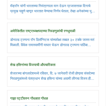
मॅक्रॉन यांनी भारताच्या निमंत्रणाला मान देऊन प्रजासत्ताक दिनाचे
प्रमुख पाहुणे म्हणून भारतात येण्याचा निर्णय घेतला, तेव्हा अनेकांच्या भुवया
उंचावल्या होत्या. पण, भारत-फ्रान्स यांच्यातील सामरिक भागीदारीला २५
वर्षं पूर्ण होत असताना, ही भेट पार पडली. ..
अमेरिकेतील राष्ट्राध्यक्षपदाच्या निवडणुकांची रणधुमाळी
डोनाल्ड ट्रम्पना रॉन डिसॅन्स्टिस यांच्यापेक्षा तब्बल ३० टक्के जास्त मतं
मिळाली. विवेक रामास्वामींनी माघार घेऊन डोनाल्ड ट्रम्पना पाठिंबा
दिल्यामुळे ट्रम्प यांच्या मतांमध्ये वाढ होणार आहे. सध्या ट्रम्प यांच्या
बाजूने रिपब्लिकन पक्षाचे किमान ६५ टक्के ..
शेख हसिनांच्या विजयाची औपचारिकता
शेजारच्या बांगलादेशमध्ये रविवार, दि. ७ जानेवारी रोजी होणार्‍या संसदेच्या
निवडणुकांमध्ये पंतप्रधान शेख हसिना यांच्या अवामी लीगचा विजय ही
केवळ औपचारिकताच. बांगलादेशमधील २९ पक्ष निवडणुकांच्या रिंगणात
असले तरी प्रमुख विरोधी पक्ष असलेल्या ‘बांगलादेश ..
गाझा पट्टीवरुन गोंधळात गोंधळ