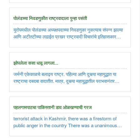
डॉलरला पर्याय उभा केला जाईल, अशी भीती ट्रम्प ..
पोलंडच्या निवडणुकीत राष्ट्रवादाला पुन्हा पसंती
युरोपमधील पोलंडच्या अध्यक्षपदाच्या निवडणुका नुकत्याच संपन्न झाल्या
आणि अटीतटीच्या लढाईत प्रखर राष्ट्रवादी विचारांचे इतिहासकार
कारोल नावरोस्की ५०.८ टक्के मतांसह विजयी झाले. त्यानिमित्ताने
पोलंडच्या अध्यक्षीय निवडणुकांमधील चुरस आणि नावरोस्की
यांच्यासमोरील ..
झोपलेला ससा धावू लागला...
जर्मनी एकेकाळचे बलाढ्य राष्ट्र. पहिल्या आणि दुसर्‍या महायुद्धात या
राष्ट्राचा दबदबा वादातीत. मात्र, दुसर्‍या महायुद्धातील पराभवानंतर
जर्मनीने संरक्षणसिद्धतेकडे अक्षम्य दुर्लक्ष केले. सातत्याने शांततापूर्ण
नीतीला पाठिंबा दिल्याने आज जर्मनीतील जनतेची ..
पहलगामपाठचा पाकिस्तानी डाव ओळखण्याची गरज
terrorist attack in Kashmir, there was a firestorm of
public anger in the country There was a unanimous
voice in the country to teach a lesson to Pakistan
काश्मीरमध्ये दहशतवादी हल्ला झाल्यानंतर देशामध्ये जनक्षोभाचा आगडोंब