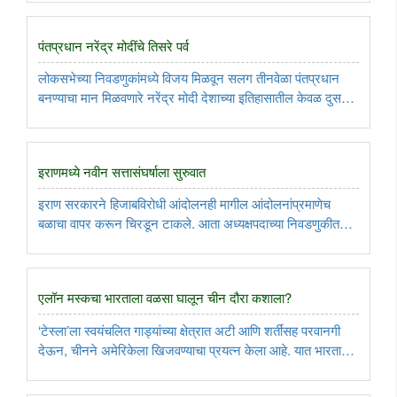
तडकाफडकी संसद बरखास्त करून अवघ्या महिनाभरात ..
पंतप्रधान नरेंद्र मोदींचे तिसरे पर्व
लोकसभेच्या निवडणुकांमध्ये विजय मिळवून सलग तीनवेळा पंतप्रधान
बनण्याचा मान मिळवणारे नरेंद्र मोदी देशाच्या इतिहासातील केवळ दुसरी
व्यक्ती आहे. हे यश निर्भेळ नाही. सलग दोनवेळा पूर्ण बहुमताचे सरकार
चालवल्यानंतर आघाडी सरकार चालवणे सोपे असणार नाही. तरीही, ..
इराणमध्ये नवीन सत्तासंघर्षाला सुरुवात
इराण सरकारने हिजाबविरोधी आंदोलनही मागील आंदोलनांप्रमाणेच
बळाचा वापर करून चिरडून टाकले. आता अध्यक्षपदाच्या निवडणुकीत
खोमेनींच्या मर्जीतील उमेदवार लादण्याचा प्रयत्न झाल्यास, लोक पुन्हा
एकदा मोठ्या संख्येने रस्त्यावर उतरण्याची भीती आहे. ..
एलॉन मस्कचा भारताला वळसा घालून चीन दौरा कशाला?
‘टेस्ला’ला स्वयंचलित गाड्यांच्या क्षेत्रात अटी आणि शर्तींसह परवानगी
देऊन, चीनने अमेरिकेला खिजवण्याचा प्रयत्न केला आहे. यात भारताचा
थेट काहीही संबंध नाही. व्यापार आणि परदेशातील गुंतवणुकीचे निर्णय
केवळ व्यवहारापोटी घेतले जातात. त्यांना देशाशी किंवा ..