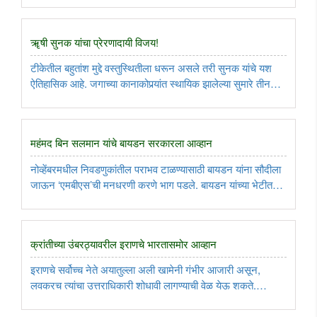
मिळाले होते. या निवडणुकीत डेमोक्रॅटिक पक्षाचे दोन्ही सभागृहातील ..
ॠषी सुनक यांचा प्रेरणादायी विजय!
टीकेतील बहुतांश मुद्दे वस्तुस्थितीला धरून असले तरी सुनक यांचे यश
ऐतिहासिक आहे. जगाच्या कानाकोपर्‍यांत स्थायिक झालेल्या सुमारे तीन
कोटी लोकांसाठी ते प्रेरणादायी आहे. सुनक यांच्या विजयामुळे त्यांना
आपण स्थायिक झालेल्या देशांमध्ये सक्रिय राजकारणात ..
महंमद बिन सलमान यांचे बायडन सरकारला आव्हान
नोव्हेंबरमधील निवडणुकांतील पराभव टाळण्यासाठी बायडन यांना सौदीला
जाऊन ‘एमबीएस’ची मनधरणी करणे भाग पडले. बायडन यांच्या भेटीत
सौदीने तत्काळ नाही, पण नोव्हेंबरमधील निवडणुकांपर्यंत तेलाचे उत्पादन
90 लाख बॅरलवरून 1 कोटी, 30 लाख बॅरलपर्यंत वाढवण्याचे आश्वासन
..
क्रांतीच्या उंबरठ्यावरील इराणचे भारतासमोर आव्हान
इराणचे सर्वोच्च नेते अयातुल्ला अली खामेनी गंभीर आजारी असून,
लवकरच त्यांचा उत्तराधिकारी शोधावी लागण्याची वेळ येऊ शकते.
‘कोविड-19’ पाठोपाठ युक्रेनमधील युद्धामुळे इराण आर्थिक संकटात
सापडला असून लोकांच्या आंदोलनाचे क्रांतीत रुपांतर होते का, याकडे