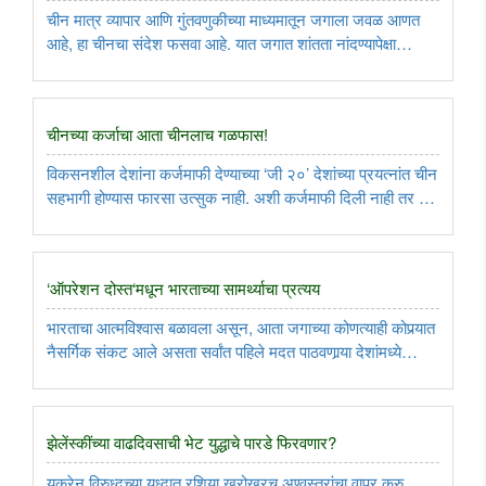
चीन मात्र व्यापार आणि गुंतवणुकीच्या माध्यमातून जगाला जवळ आणत
आहे, हा चीनचा संदेश फसवा आहे. यात जगात शांतता नांदण्यापेक्षा
अमेरिकेचे नाक कापून चीनच्या अर्थव्यवस्थेला स्थैर्य देण्याचा उद्देश आहे.
शी जिनपिंग यांनी आपला शांततावादी हात पुढे केल्याने ..
चीनच्या कर्जाचा आता चीनलाच गळफास!
विकसनशील देशांना कर्जमाफी देण्याच्या ‘जी २०’ देशांच्या प्रयत्नांत चीन
सहभागी होण्यास फारसा उत्सुक नाही. अशी कर्जमाफी दिली नाही तर या
देशांमध्ये चीनविरोधातील रोष अधिक तीव्र व्हायचा आणि दिली तर
चीननेच दिलेल्या कर्जाचा चीनभोवती गळफास बसायचा अशी विचित्र ..
‘ऑपरेशन दोस्त‘मधून भारताच्या सामर्थ्याचा प्रत्यय
भारताचा आत्मविश्वास बळावला असून, आता जगाच्या कोणत्याही कोपर्‍यात
नैसर्गिक संकट आले असता सर्वांत पहिले मदत पाठवणार्‍या देशांमध्ये
भारताचे नाव घेतले जाते. तुर्की आणि सीरियामधील भूकंपानंतर भारताच्या
या ताकदीचा पुन्हा एकदा प्रत्यय आला आहे. ..
झेलेंस्कींच्या वाढदिवसाची भेट युद्धाचे पारडे फिरवणार?
युक्रेन विरुध्दच्या युध्दात रशिया खरोखरच अण्वस्त्रांचा वापर करु