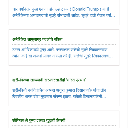
चार वर्षांनंतर पुन्हा एकदा डोनाल्ड ट्रम्प ( Donald Trump ) यांनी
अमेरिकेच्या अध्यक्षपदाची सूत्रे संभाळली आहेत. सूत्रे हाती घेताच त्यांनी
असंख्य निर्णयांचा धडाकाच लावला. हे निर्णय म्हणजे अमेरिकेतील
यंत्रणाच समूळ बदलण्याचा पाया आहे. ..
अमेरिकेत आमुलाग्र बदलांचे संकेत
ट्रम्प अमेरिकेमध्ये पुन्हा आले. प्रत्यक्षात सत्तेची सुत्रे स्विकारण्यास
त्यांना काहीसा अवधी लागत असला तरीही, सत्तेची सुत्रे स्विकारताच
नेमके काय करणार आहे याची चुणुक ट्रम्प यांनी त्यांच्या वक्तव्यांतून
दाखवली आहे. दुसरीकडे त्यांच्याच पक्षात गटबाजीचे ..
श्रीलंकेच्या साम्यवादी सरकारसाठीही ‘भारत प्रथम’
श्रीलंकेचे नवनिर्वाचित अध्यक्ष अनुरा कुमारा दिसानायके यांचा तीन
दिवसीय भारत दौरा नुकताच संपन्न झाला. यावेळी दिसानायकेंनी
श्रीलंकेच्या भूमीचा भारताविरुद्ध कारवायांसाठी वापर होऊ देणार
नसल्याचा पुनरुच्चार केला. त्यानिमित्ताने श्रीलंकेतील साम्यवादी ..
सीरियामध्ये पुन्हा एकदा युद्धाची ठिणगी