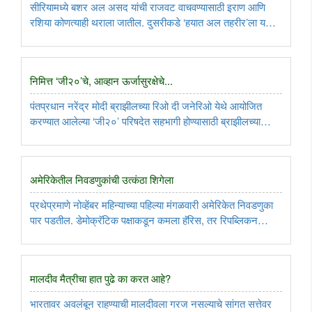
सीरियामध्ये बशर अल असद यांची राजवट वाचवण्यासाठी इराण आणि
रशिया कोणत्याही थराला जातील. दुसरीकडे ‘हयात अल तहरीर’ला यश
मिळावे, म्हणून तुर्की प्रयत्नशील असून यात पाश्चिमात्य देशही मदत करु
शकतात. गेल्या १४ वर्षांच्या यादवी युद्धामध्ये सीरिया होरपळला ..
निमित्त ‘जी२०’चे, आव्हान ऊर्जासुरक्षेचे...
पंतप्रधान नरेंद्र मोदी ब्राझीलच्या रिओ दी जनेरिओ येथे आयोजित
करण्यात आलेल्या ‘जी२०’ परिषदेत सहभागी होण्यासाठी ब्राझीलच्या
दौर्‍यावर गेले असता, तत्पूर्वी त्यांनी आफ्रिका खंडातील नायजेरिया आणि
गयानालाही भेट दिली. त्यानिमित्ताने नरेंद्र मोदी यांच्या ..
अमेरिकेतील निवडणुकांची उत्कंठा शिगेला
प्रथेप्रमाणे नोव्हेंबर महिन्याच्या पहिल्या मंगळवारी अमेरिकेत निवडणुका
पार पडतील. डेमोक्रॅटिक पक्षाकडून कमला हॅरिस, तर रिपब्लिकन
पक्षाकडून डोनाल्ड ट्रम्प यांच्यातील चुरस दिवसेंदिवस वाढताना दिसते.
मतदार चाचण्यांमध्येही दोन्ही उमेदवारांमध्ये चढाओढ ..
मालदीव मैत्रीचा हात पुढे का करत आहे?
भारतावर अवलंबून राहण्याची मालदीवला गरज नसल्याचे सांगत सत्तेवर