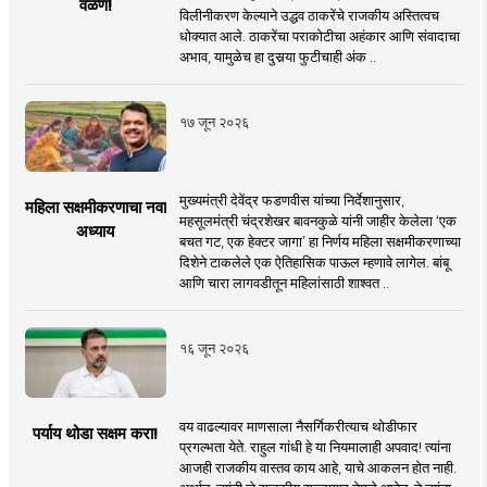
वळण!
विलीनीकरण केल्याने उद्धव ठाकरेंचे राजकीय अस्तित्वच
धोक्यात आले. ठाकरेंचा पराकोटीचा अहंकार आणि संवादाचा
अभाव, यामुळेच हा दुसर्‍या फुटीचाही अंक ..
१७ जून २०२६
मुख्यमंत्री देवेंद्र फडणवीस यांच्या निर्देशानुसार,
महिला सक्षमीकरणाचा नवा
महसूलमंत्री चंद्रशेखर बावनकुळे यांनी जाहीर केलेला ‘एक
अध्याय
बचत गट, एक हेक्टर जागा’ हा निर्णय महिला सक्षमीकरणाच्या
दिशेने टाकलेले एक ऐतिहासिक पाऊल म्हणावे लागेल. बांबू
आणि चारा लागवडीतून महिलांसाठी शाश्वत ..
१६ जून २०२६
वय वाढल्यावर माणसाला नैसर्गिकरीत्याच थोडीफार
पर्याय थोडा सक्षम करा!
प्रगल्भता येते. राहुल गांधी हे या नियमालाही अपवाद! त्यांना
आजही राजकीय वास्तव काय आहे, याचे आकलन होत नाही.