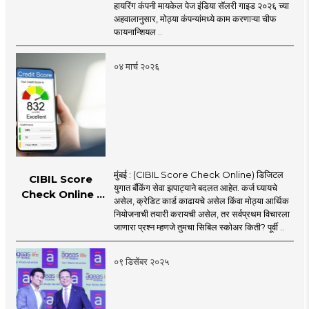
भारतामध्ये सर्वात जास्त
हायरिंग कंपनी मायकेल पेज इंडिया सॅलरी गाइड २०२६ च्या
पगाराच्या नोकऱ्या
अहवालानुसार, मोठ्या कंपन्यांमध्ये काम करणाऱ्या चीफ
कोणत्या? किती पगार
फायनान्शियल ..
मिळतो, जाणून घ्या
०४ मार्च २०२६
मुंबई : (CIBIL Score Check Online) डिजिटल
CIBIL Score
युगात बँकिंग सेवा झपाट्याने बदलत आहेत. कर्ज घ्यायचे
Check Online :
असेल, क्रेडिट कार्ड काढायचे असेल किंवा मोठ्या आर्थिक
एका क्लिकवर मिळवा
नियोजनाची तयारी करायची असेल, तर सर्वप्रथम विचारला
तुमचा सिबिल स्कोअर!
जाणारा प्रश्न म्हणजे तुमचा सिबिल स्कोअर किती? पूर्वी ..
०९ डिसेंबर २०२५