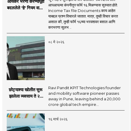
आयकर भरणा करण्यापूर्वी
आपआपल्या कंपनीतून फॉर्म १६ मिळण्यास सुरुवात होते.
बदललेले 'हे' नियम वाचून
Income Tax file Documents काय आहेत
घ्या! अन्यथा नोटीशीला
याबद्दल प्रश्न विचारले जातात. मात्र, तुम्ही विचार करत
द्यावे लागेल उत्तर
असाल की, तुम्ही फॉर्म १६च्या भरवशावर बसाल आणि
करभरणा सुलभ ..
०८ मे २०२६
Ravi Pandit KPIT Technologies founder
छोट्याश्या खोलीत सुरू
and mobility software pioneer passes
झालेला व्यवसाय ते २०
away in Pune, leaving behind a ₹20,000
हजार कोटींच्या
crore global tech empire...
साम्राज्याचे ‘सॉफ्टवेअर
किंग’ डॉ. रवी पंडीत यांचे
१६ मार्च २०२६
निधन