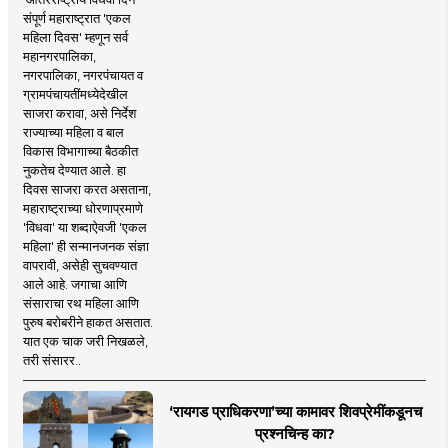
संपूर्ण महाराष्ट्रात 'एकल
महिला दिवस' म्हणून सर्व
महानगरपालिका,
नगरपालिका, नगरपंचायत व
ग्रामपंचायतींमध्येदेखील
साजरा करावा, असे निर्देश
राज्याच्या महिला व बाल
विकास विभागाच्या बैठकीत
नुकतेच देण्यात आले. हा
दिवस साजरा करत असताना,
महाराष्ट्राच्या धोरणाप्रमाणे
'विधवा' या शब्दाऐवजी 'एकल
महिला' ही सन्मानजनक संज्ञा
वापरावी, असेही सुचवण्यात
आले आहे. जगाचा आणि
संसाराचा रथ महिला आणि
पुरुष बरोबरीने हाकत असतात.
यात एक चाक जरी निखळले,
तरी संसारर..
‘रायगड प्राधिकरणा’च्या कामावर शिवप्रेमींकडूनच
प्रश्नचिन्ह का?