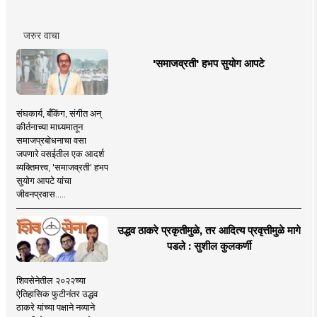
जरुर वाचा
'समाजव्रती' हभप सुयोग आपटे
संघकार्य, बँकिंग, संगीत अन्
कीर्तनाच्या माध्यमातून
समाजप्रबोधनाचा वसा
जपणारे वसईतील एक आदर्श
व्यक्तिमत्त्व, 'समाजव्रती' हभप
सुयोग आपटे यांचा
जीवनप्रवास.....
उद्धव ठाकरे प्रकृतीमुळे, तर आदित्य प्रवृत्तीमुळे मागे
पडले : सुशील कुलकर्णी
शिवसेनेतील २०२२च्या
ऐतिहासिक फुटीनंतर उद्धव
ठाकरे यांच्या पक्षाने नव्याने