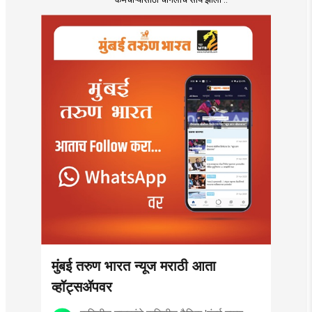
मुंबई तरुण भारत न्यूज मराठी आता
व्हॉट्सॲपवर