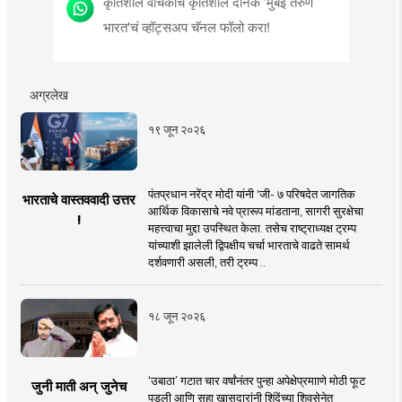
कृतिशील वाचकांचे कृतिशील दैनिक 'मुंबई तरुण
भारत'चं व्हॉट्सअप चॅनल फॉलो करा!
अग्रलेख
१९ जून २०२६
पंतप्रधान नरेंद्र मोदी यांनी 'जी- ७ परिषदेत जागतिक
भारताचे वास्तववादी उत्तर
आर्थिक विकासाचे नवे प्रारूप मांडताना, सागरी सुरक्षेचा
!
महत्त्वाचा मुद्दा उपस्थित केला. तसेच राष्ट्राध्यक्ष ट्रम्प
यांच्याशी झालेली द्विपक्षीय चर्चा भारताचे वाढते सामर्थ
दर्शवणारी असली, तरी ट्रम्प ..
१८ जून २०२६
‘उबाठा’ गटात चार वर्षांनंतर पुन्हा अपेक्षेप्रमााणे मोठी फूट
जुनी माती अन् जुनेच
पडली आणि सहा खासदारांनी शिंदेंच्या शिवसेनेत