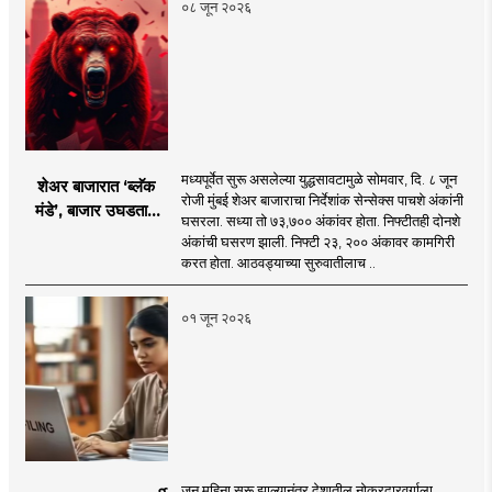
०८ जून २०२६
मध्यपूर्वेत सुरू असलेल्या युद्धसावटामुळे सोमवार, दि. ८ जून
शेअर बाजारात ‘ब्लॅक
रोजी मुंबई शेअर बाजाराचा निर्देशांक सेन्सेक्स पाचशे अंकांनी
मंडे’, बाजार उघडताच
घसरला. सध्या तो ७३,७०० अंकांवर होता. निफ्टीतही दोनशे
पाचशे अंकांनी घसरला!
अंकांची घसरण झाली. निफ्टी २३, २०० अंकावर कामगिरी
‘हे’ आहे कारण
करत होता. आठवड्याच्या सुरुवातीलाच ..
०१ जून २०२६
जून महिना सुरू झाल्यानंतर देशातील नोकरदारवर्गाला