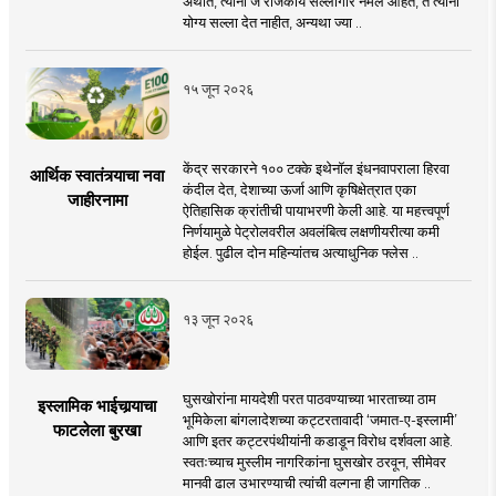
अर्थात, त्यांनी जे राजकीय सल्लागार नेमले आहेत, ते त्यांना
योग्य सल्ला देत नाहीत, अन्यथा ज्या ..
१५ जून २०२६
केंद्र सरकारने १०० टक्के इथेनॉल इंधनवापराला हिरवा
आर्थिक स्वातंत्र्याचा नवा
कंदील देत, देशाच्या ऊर्जा आणि कृषिक्षेत्रात एका
जाहीरनामा
ऐतिहासिक क्रांतीची पायाभरणी केली आहे. या महत्त्वपूर्ण
निर्णयामुळे पेट्रोलवरील अवलंबित्व लक्षणीयरीत्या कमी
होईल. पुढील दोन महिन्यांतच अत्याधुनिक फ्लेस ..
१३ जून २०२६
घुसखोरांना मायदेशी परत पाठवण्याच्या भारताच्या ठाम
इस्लामिक भाईचार्‍याचा
भूमिकेला बांगलादेशच्या कट्टरतावादी ‘जमात-ए-इस्लामी’
फाटलेला बुरखा
आणि इतर कट्टरपंथीयांनी कडाडून विरोध दर्शवला आहे.
स्वतःच्याच मुस्लीम नागरिकांना घुसखोर ठरवून, सीमेवर
मानवी ढाल उभारण्याची त्यांची वल्गना ही जागतिक ..