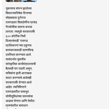
नुकत्याच संपन्न झालेल्या
शिवराज्याभिषेक दिनाच्या
सोहळ्याला दुर्गराज
रायगडावर शिवप्रेमींना प्रचंड
गैरसोयींचा सामना करावा
लागला. त्यामुळे सरकारतर्फे
६०० कोटींचा निधी
दिल्यानंतरही ‘रायगड
प्राधिकरणा’च्या एकूणच
कामकाजावरही प्रश्नचिन्ह
उपस्थित करण्यात आले.
यासंदर्भात नुकतीच
सांस्कृतिक कार्यमंत्रालयाची
बैठकही पार पडली असून,
सचिवांना कृती आराखडा
सादर करण्याचे आदेशही
सरकारतर्फे देण्यात आले
आहेत. त्यानिमित्ताने
रायगडावरील पायाभूत
सोयीसुविधांच्या समस्यांचा
आढावा घेणारा आणि तेथील
प्रश्नांवरील समाधान