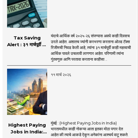
यंदाचे आर्थिक वर्ष २०२५-२६ संपण्यास अवघे काही दिवसच
Tax Saving
उरले आहेत. अशातच ज्यांनी करभरणा करताना ओल्ड टॅक्स
Alert : ३१ मार्चपूर्वी पूर्ण
रिजीमची निवड केली आहे, त्यांना ३१ मार्चपूर्वी काही महत्वाची
करुन घ्या 'ही' कामे!
आर्थिक पावले उचलावी लागणार आहेत. परिणामी त्यांना
अन्यथा भरावा लागेल
गुंतवणूक आणि परतावा करताना काहीसा ..
कर!
११ मार्च २०२६
मुंबई : (Highest Paying Jobs in India)
Highest Paying
भारतामधील काही नोकऱ्या आता इतका मोठा पगार देत
Jobs in India:
आहेत की त्याचे आकडे ऐकून अनेकांना आश्चर्य वाटू शकते.