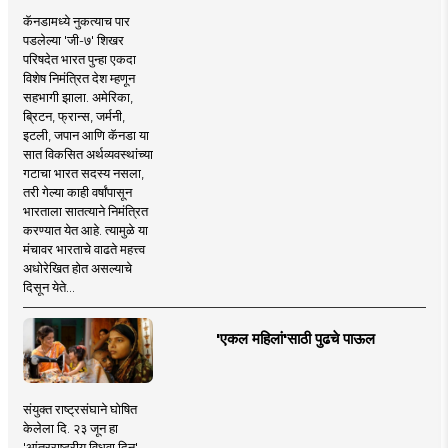
कॅनडामध्ये नुकत्याच पार
पडलेल्या 'जी-७' शिखर
परिषदेत भारत पुन्हा एकदा
विशेष निमंत्रित देश म्हणून
सहभागी झाला. अमेरिका,
ब्रिटन, फ्रान्स, जर्मनी,
इटली, जपान आणि कॅनडा या
सात विकसित अर्थव्यवस्थांच्या
गटाचा भारत सदस्य नसला,
तरी गेल्या काही वर्षांपासून
भारताला सातत्याने निमंत्रित
करण्यात येत आहे. त्यामुळे या
मंचावर भारताचे वाढते महत्त्व
अधोरेखित होत असल्याचे
दिसून येते...
'एकल महिलां'साठी पुढचे पाऊल
संयुक्त राष्ट्रसंघाने घोषित
केलेला दि. २३ जून हा
'आंतरराष्ट्रीय विधवा दिन'