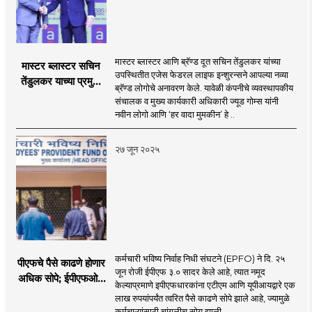
मास्टर ब्लास्टर आणि ब्रॅण्ड दूत सचिन तेंडुलकर यांच्या
मास्टर ब्लास्टर सचिन
उपस्थितीत एजेस फेडरल लाइफ इन्शुरन्सने आपल्या नव्या
तेंडुलकर याच्या प्रमुख
ब्रॅण्ड लोगोचे अनावरण केले. यावेळी कंपनीचे व्यवस्थापकीय
उपस्थितीत एजेस फेडरल
संचालक व मुख्य कार्यकारी अधिकारी ज्यूड गोम्स यांनी
लाईफ इन्शुरन्सच्या ब्रॅण्ड
नवीन लोगो आणि ‘हर वादा मुमकीन’ हे ..
लोगोचे अनावरण
२७ जून २०२५
कर्मचारी भविष्य निर्वाह निधी संघटने (EPFO) ने दि. २५
पीएफचे पैसे काढणे होणार
जून रोजी ईपीएफ ३.० सादर केले आहे, त्यात नमूद
अधिक सोपे; ईपीएफओचे
केल्याप्रमाणे इपीएफधारकांना एटीएम आणि यूपीआयद्वारे एक
नवीन निर्णय
लाख रुपयांपर्यंत त्वरित पैसे काढणे सोपे झाले आहे, ज्यामुळे
कर्मचाऱ्यांसाठी चांगलीच सोय झाली ..