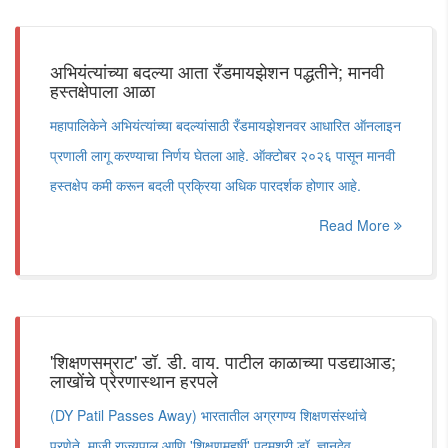
अभियंत्यांच्या बदल्या आता रँडमायझेशन पद्धतीने; मानवी
हस्तक्षेपाला आळा
महापालिकेने अभियंत्यांच्या बदल्यांसाठी रँडमायझेशनवर आधारित ऑनलाइन
प्रणाली लागू करण्याचा निर्णय घेतला आहे. ऑक्टोबर २०२६ पासून मानवी
हस्तक्षेप कमी करून बदली प्रक्रिया अधिक पारदर्शक होणार आहे.
Read More
'शिक्षणसम्राट' डॉ. डी. वाय. पाटील काळाच्या पडद्याआड;
लाखोंचे प्रेरणास्थान हरपले
(DY Patil Passes Away) भारतातील अग्रगण्य शिक्षणसंस्थांचे
प्रणेते, माजी राज्यपाल आणि 'शिक्षणमहर्षी' पद्मश्री डॉ. ज्ञानदेव