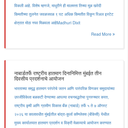
विकली आहे. विशेष म्हणजे, माधुरीने ही मालमत्ता तिच्या मूळ खरेदी
किमतीच्या तुलनेत जवळजवळ ९ पट अधिक किमतीत विकून रिअल इस्टेट
क्षेत्रात मोठा नफा मिळवला आहेMadhuri Dixit
Read More
नाबार्डतर्फे राष्ट्रीय हातमाग दिनानिमित्त मुंबईत तीन
दिवसीय प्रदर्शनाचे आयोजन
भारताच्या समृद्ध हातमाग परंपरेचे जतन आणि पारंपरिक विणकर समुदायांच्या
उपजीविकेला बळकटी देण्याच्या आपल्या वचनबद्धतेचा पुनरुच्चार करत,
राष्ट्रीय कृषी आणि ग्रामीण विकास बँक (नाबार्ड) तर्फे ५ ते ७ ऑगस्ट
२०२६ या कालावधीत मुंबईतील बांद्रा-कुर्ला कॉम्प्लेक्स (बीकेसी) येथील
मुख्य कार्यालयात हातमाग प्रदर्शन व विक्री मेळाव्याचे आयोजन करण्यात