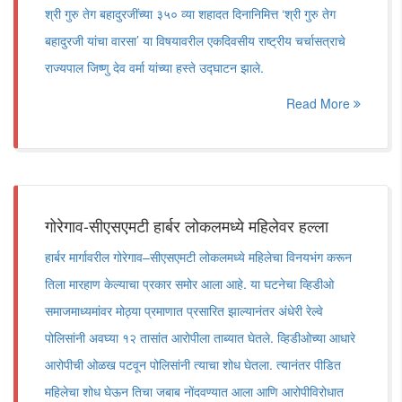
श्री गुरु तेग बहादुरजींच्या ३५० व्या शहादत दिनानिमित्त ‘श्री गुरु तेग
बहादुरजी यांचा वारसा’ या विषयावरील एकदिवसीय राष्ट्रीय चर्चासत्राचे
राज्यपाल जिष्णु देव वर्मा यांच्या हस्ते उद्घाटन झाले.
Read More
गोरेगाव-सीएसएमटी हार्बर लोकलमध्ये महिलेवर हल्ला
हार्बर मार्गावरील गोरेगाव–सीएसएमटी लोकलमध्ये महिलेचा विनयभंग करून
तिला मारहाण केल्याचा प्रकार समोर आला आहे. या घटनेचा व्हिडीओ
समाजमाध्यमांवर मोठ्या प्रमाणात प्रसारित झाल्यानंतर अंधेरी रेल्वे
पोलिसांनी अवघ्या १२ तासांत आरोपीला ताब्यात घेतले. व्हिडीओच्या आधारे
आरोपीची ओळख पटवून पोलिसांनी त्याचा शोध घेतला. त्यानंतर पीडित
महिलेचा शोध घेऊन तिचा जबाब नोंदवण्यात आला आणि आरोपीविरोधात