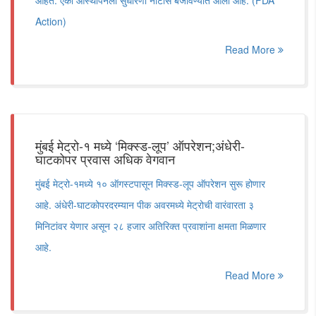
आहेत. एका आस्थापनेला सुधारणा नोटीस बजावण्यात आली आहे. (FDA
Action)
Read More
मुंबई मेट्रो-१ मध्ये ‘मिक्स्ड-लूप’ ऑपरेशन;अंधेरी-
घाटकोपर प्रवास अधिक वेगवान
मुंबई मेट्रो-१मध्ये १० ऑगस्टपासून मिक्स्ड-लूप ऑपरेशन सुरू होणार
आहे. अंधेरी-घाटकोपरदरम्यान पीक अवरमध्ये मेट्रोची वारंवारता ३
मिनिटांवर येणार असून २८ हजार अतिरिक्त प्रवाशांना क्षमता मिळणार
आहे.
Read More