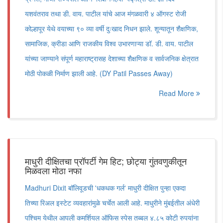
यशवंतराव तथा डी. वाय. पाटील यांचे आज मंगळवारी ४ ऑगस्ट रोजी
कोल्हापूर येथे वयाच्या ९० व्या वर्षी दुःखाद निधन झाले. शून्यातून शैक्षणिक,
सामाजिक, क्रीडा आणि राजकीय विश्व उभारणाऱ्या डॉ. डी. वाय. पाटील
यांच्या जाण्याने संपूर्ण महाराष्ट्रासह देशाच्या शैक्षणिक व सार्वजनिक क्षेत्रात
मोठी पोकळी निर्माण झाली आहे. (DY Patil Passes Away)
Read More
माधुरी दीक्षितचा प्रॉपर्टी गेम हिट; छोट्या गुंतवणुकीतून
मिळवला मोठा नफा
Madhuri Dixit बॉलिवूडची 'धकधक गर्ल' माधुरी दीक्षित पुन्हा एकदा
तिच्या रिअल इस्टेट व्यवहारांमुळे चर्चेत आली आहे. माधुरीने मुंबईतील अंधेरी
पश्चिम येथील आपली कमर्शियल ऑफिस स्पेस तब्बल ४.८५ कोटी रुपयांना