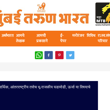
अर्थभारत
आमचे
आमची
ई-
मनोरंजन
विविध
रा.स्व.स
लेखक
प्रकाशने
पेपर
परिवार
WhatsApp
र्थिक, आंतरराष्ट्रीय तसेच भू-राजकीय घडामोडी, ऊर्जा या विषयाचे