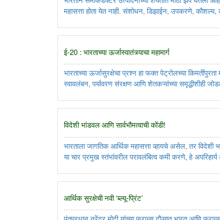
महासत्ता होता येत नाही. संशोधन, डिझाईन, उपकरणे, कौशल्य,
सांगड घालणारी संपूर्ण परिसंस्था उभी राहिली; तरच भारत डिज
ई-20 : भारताच्या ऊर्जास्वातंत्र्याचा महामार्ग
भारताच्या ऊर्जासुरक्षेचा प्रश्न हा फक्त पेट्रोलच्या किमतींपुरता
स्वावलंबन, पर्यावरण संरक्षण आणि शेतकऱ्यांच्या समृद्धीशीही जोड
मिसळण्यात येणारे 20 टक्के ‌‘इथेनॉल‌’चे मिश्रण हे भारताच्या ऊ
विदेशी भांडवल आणि सार्वभौमत्वाची कोंडी!
भारताला जागतिक आर्थिक महासत्ता व्हायचे असेल, तर विदेशी भां
या चार प्रमुख स्तंभांवरील परावलंबित्व कमी करणे, हे अपरिहार्
सामरिक सार्वभौमत्वासाठी आत्मनिर्भरता ही आवश्यक असून, संर
आर्थिक सुरक्षेची नवी ‌‘ब्ल्यू-प्रिंट‌’
पंतप्रधान नरेंद्र मोदी यांच्या फ्रान्स दौऱ्यात भारत आणि फ्रान्