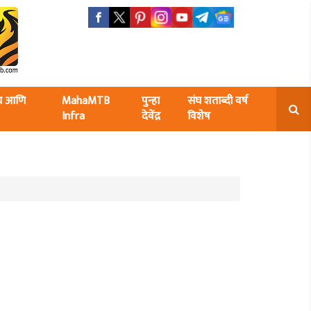
ंघ आणि
MahaMTB
पुन्हा
संघ शताब्दी वर्ष
Infra
देवेंद्र
विशेष