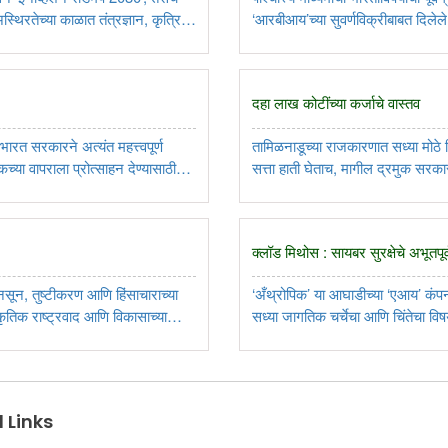
स्थिरतेच्या काळात तंत्रज्ञान, कृत्रिम
‌‘आरबीआय‌’च्या सुवर्णविक्रीबाबत दिलेले
छुपा प्रयत्नच! मात्र, सत्य समोर येताच, ‌
दहा लाख कोटींच्या कर्जाचे वास्तव
रत सरकारने अत्यंत महत्त्वपूर्ण
तामिळनाडूच्या राजकारणात सध्या मोठे स
ा वापराला प्रोत्साहन देण्यासाठी
सत्ता हाती घेताच, मागील द्रमुक सरका
 महत्त्वाकांक्षी ..
गंभीर आरोप केला. मात्र, राज्याची अर्
क्लॉड मिथोस : सायबर सुरक्षेचे अभूतपूर
ून, तुष्टीकरण आणि हिंसाचाराच्या
‌‘अँथ्रोपिक‌’ या आघाडीच्या ‌‘एआय‌’ कं
स्कृतिक राष्ट्रवाद आणि विकासाच्या
सध्या जागतिक चर्चेचा आणि चिंतेचा विषय
्यामाप्रसाद ..
विद्ध्वंसक वळणाचा वेध घेतानाच, भारता
 Links