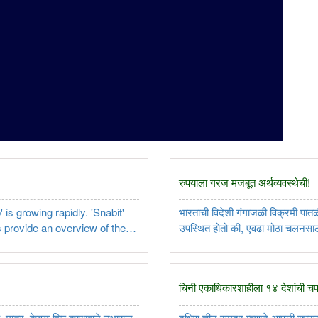
रुपयाला गरज मजबूत अर्थव्यवस्थेची!
is growing rapidly. 'Snabit'
भारताची विदेशी गंगाजळी विक्रमी पातळ
provide an overview of the
उपस्थित होतो की, एवढा मोठा चलनसाठा 
d by workers in urban India...
बँकेच्या हस्तक्षेपात नसून, भारताच्या अर्
चिनी एकाधिकारशाहीला १४ देशांची च
हे. मात्र, केवळ चिप कारखाने उभारून
दक्षिण चीन समुद्र म्हणजे आपली खासग