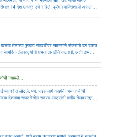
विरोधात 14 देश एकत्र उभे राहिले. ड्रॅगन शक्तिशाली असला;
हाच बदलत्या ‌‘इंडो-पॅसिफिक‌’चा स्पष्ट ..
कच्च्या तेलाच्या पुरवठा साखळीवर सातत्याने संकटाचे ढग दाटत
ा सामरिक तेलसाठ्यांची क्षमता तातडीने वाढवावी, अशी ठाम
. वाढत्या अर्थव्यवस्थेच्या ऊर्जा ..
कोणी गमावले...
ईच्या दरीत लोटले. पण, पडद्यामागे काहींनी अब्जावधींची
ादक देशांच्या संघटनेतील सदस्य-राष्ट्रांनी वाढीव तेलदरातून
 केली, तर अमेरिकी शस्त्रास्त्र ..
्वग्रह कसा असतो, याचे उत्तम उदाहरण म्हणजे ‌‘ब्लूमबर्ग‌’ने नुकतेच