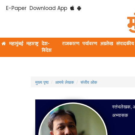
E-Paper
Download App
महामुंबई
महाराष्ट्र
देश-
राजकारण
पर्यावरण
अग्रलेख
संपादकीय
विदेश
मुख्य पृष्ठ
आमचे लेखक
संजीव ओक
स्तंभलेखक, आ
अभ्यासक