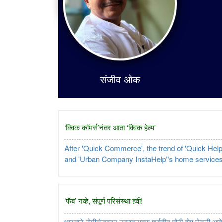
संजीव ओक
‘क्विक कॉमर्स’नंतर आता ‘क्विक हेल्प’
After 'Quick Commerce', the trend of 'Quick Help' 
and 'Urban Company InstaHelp''s home services 
service market, gig economy and challenges face
‘फॅब‌’ नव्हे, संपूर्ण परिसंस्था हवी!
भारताने सेमीकंडक्टर उत्पादनाच्या शर्यतीत मोठी झेप घेतली आ