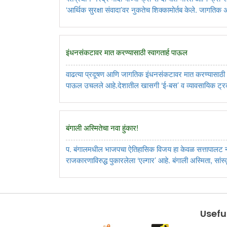
‌‘आर्थिक सुरक्षा संवादा‌’वर नुकतेच शिक्कामोर्तब केले. जागतिक अ
बुद्धिमत्ता आणि ‌‘क्रिटिकल मिनरल्स‌’मधील ही नवी ..
इंधनसंकटावर मात करण्यासाठी स्वागतार्ह पाऊल
वाढत्या प्रदूषण आणि जागतिक इंधनसंकटावर मात करण्यासाठी भा
पाऊल उचलले आहे.देशातील खासगी ‘ई-बस’ व व्यावसायिक ट्रकच्य
तब्बल एक अब्ज डॉलर्सचे अनुदान देण्याचा सरकारचा विचार आहे. हा
बंगाली अस्मितेचा नवा हुंकार!
प. बंगालमधील भाजपचा ऐतिहासिक विजय हा केवळ सत्तापालट नस
राजकारणाविरुद्ध पुकारलेला ‌‘एल्गार‌’ आहे. बंगाली अस्मिता, सां
आसक्तीने मतदारांनी ममतादीदींच्या घराणेशाहीला नाकारत, डॉ. श
Useful