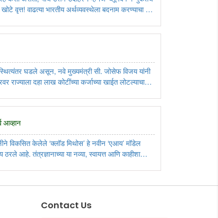
 खोटे वृत्त! वाढत्या भारतीय अर्थव्यवस्थेला बदनाम करण्याचा हा
‘ब्लूमबर्ग‌’ला ..
्थित्यंतर घडले असून, नवे मुख्यमंत्री सी. जोसेफ विजय यांनी
रवर राज्याला दहा लाख कोटींच्या कर्जाच्या खाईत लोटल्याचा
थव्यवस्था सावरणे आणि स्वतःची ..
्व आव्हान
पनीने विकसित केलेले ‌‘क्लॉड मिथोस‌’ हे नवीन ‌‘एआय‌’ मॉडेल
 ठरले आहे. तंत्रज्ञानाच्या या नव्या, स्वायत्त आणि काहीशा
सारख्या वेगाने प्रगती ..
Contact Us