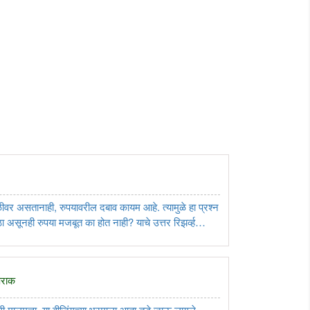
ीवर असतानाही, रुपयावरील दबाव कायम आहे. त्यामुळे हा प्रश्न
असूनही रुपया मजबूत का होत नाही? याचे उत्तर रिझर्व्ह
थव्यवस्थेच्या संरचनेत, व्यापारात ..
पराक
ी मालमत्ता, या बीजिंगच्या भ्रमाला आता तडे जाऊ लागले