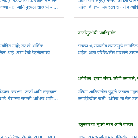
 कच्चा माल आणि पुरवठा साखळी यांची
आहेत. चीनच्या अवास्तव सागरी दाव्यां
िटलयुगातील ..
तरी त्याची दहशत आता कमी झालेली आहे, 
ऊर्जासुरक्षेची अपरिहार्यता
 मर्यादित नाही; तर तो आर्थिक
वाढत्या भू-राजकीय तणावामुळे जागतिक 
लेला आहे. अशा वेळी पेट्रोलमध्ये
आहेत. अशा परिस्थितीत भारताने आपल्य
र्जा-संक्रमणातील ..
शिफारस एका संशोधन अहवालाने केली आहे
अमेरिका- इराण संघर्ष: कोणी कमावले, 
डवल, संरक्षण, ऊर्जा आणि तंत्रज्ञान
पश्चिम आशियातील युद्धाने जगाला महागा
य आहे. देशाच्या समष्टी-आर्थिक आणि
कमाईदेखील केली. ‌‘ओपेक‌’ या तेल उत्प
चनात्मक ..
तब्बल 200 अब्ज डॉलर्सहून अधिक कमाई
‘ब्लूमबर्ग‌’चा ‌‘सुवर्ण‌’भ्रम आणि वास्तव
सने ‌‘इनोव्हेशन रोडमॅप 2030‌’, तसेच
पाश्चात्त्य माध्यमांचा भारताविषयीचा पूर