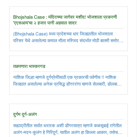
Bhojshala Case : मंदिराच्या जागेवर मशीद! भोजशाला प्रकरणी
'एएसआय'चा २ हजार पानी अहवाल सादर
(Bhojshala Case) मध्य प्रदेशच्या धार जिल्ह्यातील भोजशाला
परिसर येथे असलेल्या कमाल मौला मस्जिद संदर्भात मोठी बातमी समोर
आली आहे. भारतीय पुरातत्व सर्वेक्षण (एएसआय) ने आपल्या सविस्तर
तपास अहवालात निष्कर्ष काढला आहे की या मशिदीचे बांधकाम प्राचीन
मंदिरांच्या ..
तळपणारा भास्करगड
नाशिक जिल्हा म्हणजे दुर्गप्रेमींसाठी एक प्रकारची पर्वणीच !! नाशिक
जिल्ह्यात असलेल्या अनेक प्रसिद्ध डोंगररांगा म्हणजे सेलबारी, डोलबारी,
अजिंठा - सातमाळा, त्रिंबक रांग इत्यादी असून यातलीच त्रिंबक रांग
त्यातल्या ब्रह्मगिरी, अंजनेरी व सध्या इंस्टा रिल्समुळे ..
दुर्गम दुर्ग-अलंग
सह्याद्रीतील सर्वात थरारक अशी डोंगरयात्रा म्हणजे कळसूबाई रांगेतील
अलंग-मदन-कुलंग हे गिरिदुर्ग. यातील अलंग हा किल्ला आकार, तसेच