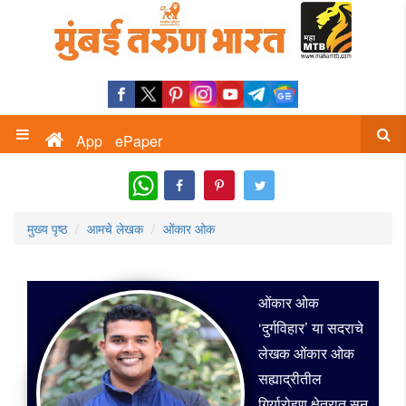
App
ePaper
WhatsApp
मुख्य पृष्ठ
आमचे लेखक
ओंकार ओक
ओंकार ओक
‘दुर्गविहार’ या सदराचे
लेखक ओंकार ओक
सह्याद्रीतील
गिर्यारोहण क्षेत्रात सन