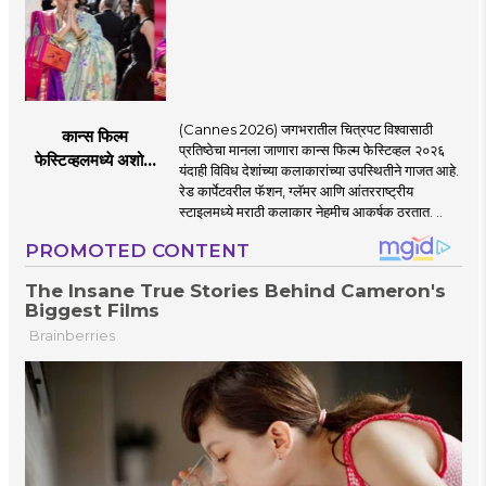
(Cannes 2026) जगभरातील चित्रपट विश्वासाठी
कान्स फिल्म
प्रतिष्ठेचा मानला जाणारा कान्स फिल्म फेस्टिव्हल २०२६
फेस्टिव्हलमध्ये अशोक
यंदाही विविध देशांच्या कलाकारांच्या उपस्थितीने गाजत आहे.
सराफ आणि निवेदिता
रेड कार्पेटवरील फॅशन, ग्लॅमर आणि आंतरराष्ट्रीय
सराफ यांचा मराठमोळा
स्टाइलमध्ये मराठी कलाकार नेहमीच आकर्षक ठरतात. ..
रेड कार्पेट लूक