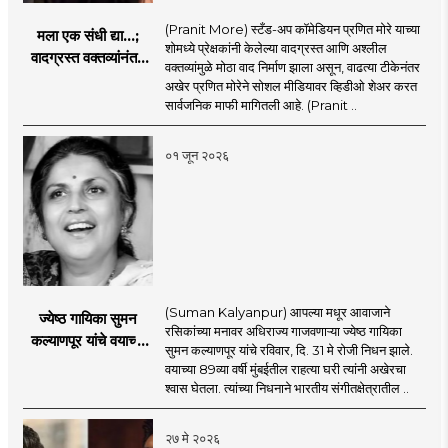
(Pranit More) स्टँड-अप कॉमेडियन प्रणित मोरे याच्या
मला एक संधी द्या...;
शोमध्ये प्रेक्षकांनी केलेल्या वादग्रस्त आणि अश्लील
वादग्रस्त वक्तव्यांनंतर
वक्तव्यांमुळे मोठा वाद निर्माण झाला असून, वाढत्या टीकेनंतर
प्रणित मोरे बॅकफूटवर,
अखेर प्रणित मोरेने सोशल मीडियावर व्हिडीओ शेअर करत
व्हिडिओमध्ये नेमकं काय
सार्वजनिक माफी मागितली आहे. (Pranit ..
म्हणाला?
०१ जून २०२६
(Suman Kalyanpur) आपल्या मधूर आवाजाने
ज्येष्ठ गायिका सुमन
रसिकांच्या मनावर अधिराज्य गाजवणाऱ्या ज्येष्ठ गायिका
कल्याणपूर यांचे वयाच्या
सुमन कल्याणपूर यांचे रविवार, दि. 31 मे रोजी निधन झाले.
८९ व्या वर्षी निधन
वयाच्या 89व्या वर्षी मुंबईतील राहत्या घरी त्यांनी अखेरचा
श्वास घेतला. त्यांच्या निधनाने भारतीय संगीतक्षेत्रातील ..
२७ मे २०२६