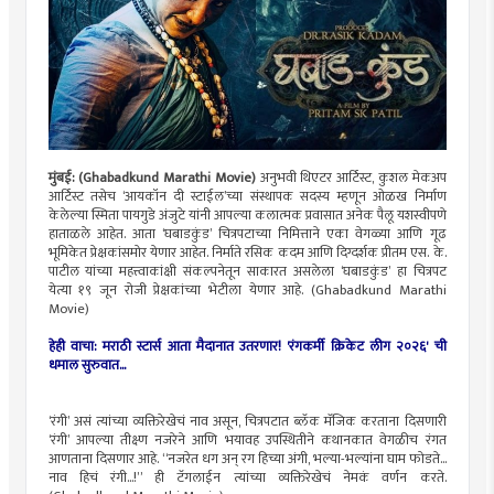
मुंबई: (Ghabadkund Marathi Movie)
अनुभवी थिएटर आर्टिस्ट, कुशल मेकअप
आर्टिस्ट तसेच ‘आयकॉन दी स्टाईल’च्या संस्थापक सदस्य म्हणून ओळख निर्माण
केलेल्या स्मिता पायगुडे अंजुटे यांनी आपल्या कलात्मक प्रवासात अनेक पैलू यशस्वीपणे
हाताळले आहेत. आता ‘घबाडकुंड’ चित्रपटाच्या निमित्ताने एका वेगळ्या आणि गूढ
भूमिकेत प्रेक्षकांसमोर येणार आहेत. निर्माते रसिक कदम आणि दिग्दर्शक प्रीतम एस. के.
पाटील यांच्या महत्त्वाकांक्षी संकल्पनेतून साकारत असलेला ‘घबाडकुंड’ हा चित्रपट
येत्या १९ जून रोजी प्रेक्षकांच्या भेटीला येणार आहे. (Ghabadkund Marathi
Movie)
हेही वाचा: मराठी स्टार्स आता मैदानात उतरणार! 'रंगकर्मी क्रिकेट लीग २०२६' ची
धमाल सुरुवात...
‘रंगी’ असं त्यांच्या व्यक्तिरेखेचं नाव असून, चित्रपटात ब्लॅक मॅजिक करताना दिसणारी
‘रंगी’ आपल्या तीक्ष्ण नजरेने आणि भयावह उपस्थितीने कथानकात वेगळीच रंगत
आणताना दिसणार आहे. “नजरेत धग अन् रग हिच्या अंगी, भल्या-भल्यांना घाम फोडते...
नाव हिचं रंगी...!” ही टॅगलाईन त्यांच्या व्यक्तिरेखेचं नेमकं वर्णन करते.