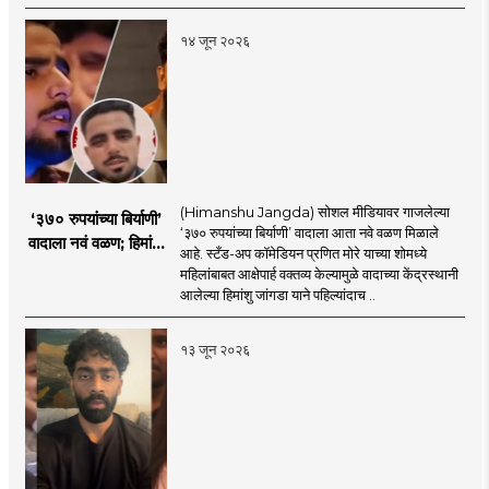
हळहळ
१४ जून २०२६
(Himanshu Jangda) सोशल मीडियावर गाजलेल्या
‘३७० रुपयांच्या बिर्याणी’
‘३७० रुपयांच्या बिर्याणी’ वादाला आता नवे वळण मिळाले
वादाला नवं वळण; हिमांशू
आहे. स्टँड-अप कॉमेडियन प्रणित मोरे याच्या शोमध्ये
जांगडाची पहिली
महिलांबाबत आक्षेपार्ह वक्तव्य केल्यामुळे वादाच्या केंद्रस्थानी
प्रतिक्रिया, नेमकं काय
आलेल्या हिमांशु जांगडा याने पहिल्यांदाच ..
म्हणाला?
१३ जून २०२६