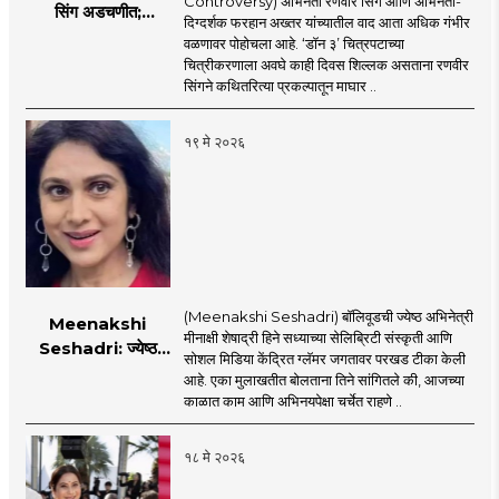
Controversy) अभिनेता रणवीर सिंग आणि अभिनेता-
सिंग अडचणीत;
दिग्दर्शक फरहान अख्तर यांच्यातील वाद आता अधिक गंभीर
FWICE ने घेतला मोठा
वळणावर पोहोचला आहे. ‘डॉन ३’ चित्रपटाच्या
निर्णय?
चित्रीकरणाला अवघे काही दिवस शिल्लक असताना रणवीर
सिंगने कथितरित्या प्रकल्पातून माघार ..
१९ मे २०२६
(Meenakshi Seshadri) बॉलिवूडची ज्येष्ठ अभिनेत्री
Meenakshi
मीनाक्षी शेषाद्री हिने सध्याच्या सेलिब्रिटी संस्कृती आणि
Seshadri: ज्येष्ठ
सोशल मिडिया केंद्रित ग्लॅमर जगतावर परखड टीका केली
अभिनेत्री मीनाक्षी
आहे. एका मुलाखतीत बोलताना तिने सांगितले की, आजच्या
शेषाद्रीची सध्याच्या
काळात काम आणि अभिनयपेक्षा चर्चेत राहणे ..
सेलिब्रिटी संस्कृतीवर
जोरदार टीका, नेमकं
१८ मे २०२६
काय म्हणाली?