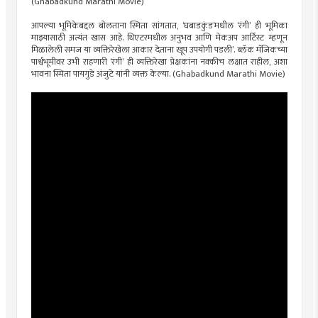
(Ghabadkund Marathi Movie)
आपल्या भूमिकेबद्दल बोलताना स्मिता सांगतात, ‘घबाडकुंड’मधील ‘रंगी’ ही भूमिका
माझ्यासाठी अत्यंत खास आहे. थिएटरमधील अनुभव आणि मेकअप आर्टिस्ट म्हणून
मिळालेली समज या व्यक्तिरेखेला आकार देताना खूप उपयोगी पडली’. ब्लॅक मॅजिकच्या
पार्श्वभूमीवर उभी राहणारी ‘रंगी’ ही व्यक्तिरेखा प्रेक्षकांना नक्कीच लक्षात राहील, अशा
भावना स्मिता पायगुडे अंजुटे यांनी व्यक्त केल्या. (Ghabadkund Marathi Movie)