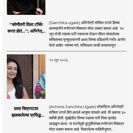
through social media and advanced avatar
abundance in the Internet-enabled
content. We are coming before you. Role in
information explosion. However, there is a
the new era, 'smart' journalism with a view,
need for complementary knowledge to
(Sanchita ugale) अभिनेत्री संचिता उगले हिच्या
“कोणीतरी तिला टॉर्चर
'smart' multimedia for the new era, and
determine a modern role and approach
आत्महत्येने मनोरंजन विश्वाला मोठा धक्का बसला आहे. १४
करत होतं...”; अभिनेत्री
journalism for a 'smart' Maharashtra will
जून रोजी राहत्या घरी गळफास घेऊन जीवन संपवलेल्या
that is compatible with culture,
संचिता उगलेच्या वडिलांचा
संचिताच्या मृत्यूप्रकरणी आता तिच्या वडिलांनी गंभीर आरोप
be the side of the game.
motionlessness and tradition.
गंभीर आरोप
केले आहेत. त्यांच्या मते, संचिताला काही काळापासून ..
१५ जून २०२६
(Actress Sanchita Ugale) लोकप्रिय अभिनेत्री
छावा चित्रपटात
संचिता उगले हिने आपले आयुष्य संपवले आहे. ती अवघ्या ३०
झळकलेल्या प्रसिद्ध
वर्षांची होती. मुंबईतील तिच्या राहत्या घरी तिचा मृतदेह
अभिनेत्रीने आयुष्य
आढळून आला. या घटनेमुळे कुटुंबीयांसह मनोरंजन विश्वाला
संपवलं; मनोरंजन विश्वात
मोठा धक्का बसला आहे. मिळालेल्या माहितीनुसार, ..