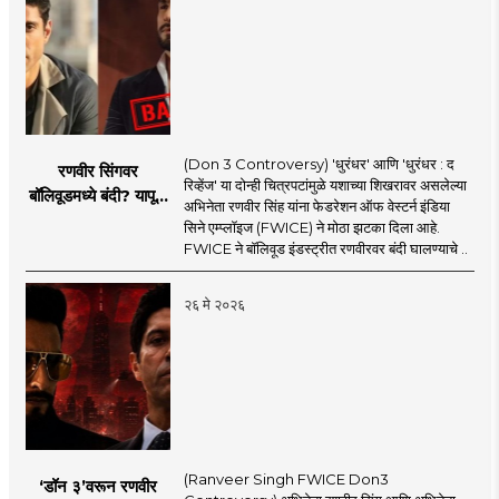
(Don 3 Controversy) 'धुरंधर' आणि 'धुरंधर : द
रणवीर सिंगवर
रिव्हेंज' या दोन्ही चित्रपटांमुळे यशाच्या शिखरावर असलेल्या
बॉलिवूडमध्ये बंदी? यापूर्वी
अभिनेता रणवीर सिंह यांना फेडरेशन ऑफ वेस्टर्न इंडिया
कुणाकुणावर आली होती
सिने एम्प्लॉइज (FWICE) ने मोठा झटका दिला आहे.
बंदी?
FWICE ने बॉलिवूड इंडस्ट्रीत रणवीरवर बंदी घालण्याचे ..
२६ मे २०२६
(Ranveer Singh FWICE Don3
‘डॉन ३’वरून रणवीर