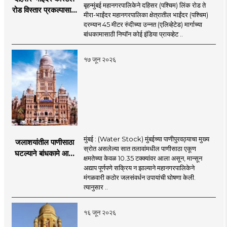
बृहन्मुंबई महानगरपालिकेने दहिसर (पश्चिम) लिंक रोड ते
रोड विस्तार प्रकल्पासाठी
मीरा-भाईंदर महानगरपालिका क्षेत्रातील भाईंदर (पश्चिम)
52.50 कोटी रुपयांच्या
दरम्यान 45 मीटर रुंदीच्या उन्नत (एलिव्हेटेड) मार्गाच्या
पीएमसी प्रस्तावाला
बांधकामासाठी निप्पॉन कोई इंडिया प्रायव्हेट ..
मंजुरीची प्रतीक्षा
१७ जून २०२६
मुंबई : (Water Stock) मुंबईच्या पाणीपुरवठ्याचा मुख्य
जलाशयांतील पाणीसाठा
स्रोत असलेल्या सात तलावांमधील पाणीसाठा एकूण
घटल्याने बांधकामे आणि
क्षमतेच्या केवळ 10.35 टक्क्यांवर आला असून, मान्सून
जलतरण तलावांना
अद्याप पूर्णपणे सक्रिय न झाल्याने महानगरपालिकेने
पाणीपुरवठा बंद;
मंगळवारी कठोर जलसंवर्धन उपायांची घोषणा केली.
व्यावसायिक वापरावरही
त्यानुसार ..
निर्बंध
१६ जून २०२६