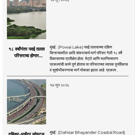
मुंबई : (Powai Lake) पवई तलावाच्या दक्षिण
१८ वर्षांनंतर पवई तलाव
किनाऱ्यावरील आदि शंकराचार्य मार्ग परिसर गेली १८ वर्षे
परिसराचा होणार
विकासाच्या प्रतीक्षेत होता. मेट्रो आणि मलनिस्सारण
कायापालट; मेट्रोचे काम
प्रकल्पांची कामे पूर्ण होताच या परिसराच्या व्यापक पुनर्विकास
पूर्ण होताच पुनर्विकासाला
व सुशोभीकरणाचा मार्ग मोकळा झाला आहे. प्रकल्प ..
सुरुवात;
१७ जून २०२६
मुंबई : (Dahisar Bhayander Coastal Road)
दहिसर-भाईंदर कोस्टल