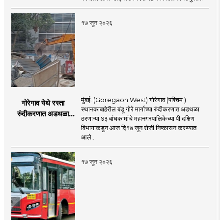
१७ जून २०२६
मुंबई: (Goregaon West) गोरेगाव (पश्चिम )
गोरेगाव येथे रस्ता
स्थानकाबाहेरील बंडू गोरे मार्गाच्या रुंदीकरणात अडथळा
रुंदीकरणात अडथळा
ठरणाऱ्या ४३ बांधकामांचे महानगरपालिकेच्या पी दक्षिण
ठरणाऱ्या ४३ बांधकामांचे
विभागाकडून आज दि१७ जून रोजी निष्कासन करण्यात
निष्कासन
आले...
१७ जून २०२६