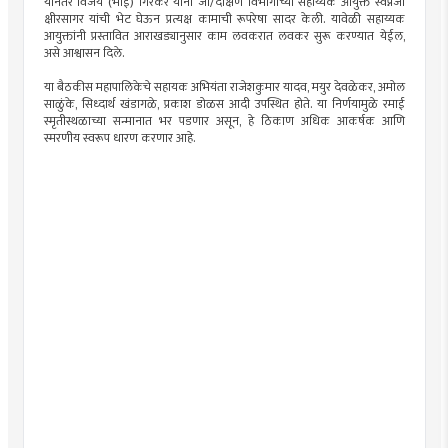
यानंतर विजय (भाई) गिरकर यांनी जी/दक्षिण विभागाच्या सहाय्यक आयुक्त स्वप्नजा
क्षीरसागर यांची भेट घेऊन प्रत्यक्ष कामाची रूपरेषा सादर केली. यावेळी सहाय्यक
आयुक्तांनी प्रस्तावित आराखड्यानुसार काम लवकरात लवकर सुरू करण्यात येईल,
असे आश्वासन दिले.
या बैठकीस महापालिकेचे सहायक अभियंता राजेशकुमार यादव, मयुर देवळेकर, अमोल
साळुंके, सिध्दार्थ खंडागळे, प्रकाश डोळस आदी उपस्थित होते. या निर्णयामुळे रमाई
स्मृतीस्थळाच्या सन्मानात भर पडणार असून, हे ठिकाण अधिक आकर्षक आणि
स्मरणीय स्वरूप धारण करणार आहे.