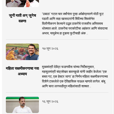
‘उबाठा’ गटात चार वर्षांनंतर पुन्हा अपेक्षेप्रमााणे मोठी फूट
जुनी माती अन् जुनेच
पडली आणि सहा खासदारांनी शिंदेंच्या शिवसेनेत
वळण!
विलीनीकरण केल्याने उद्धव ठाकरेंचे राजकीय अस्तित्वच
धोक्यात आले. ठाकरेंचा पराकोटीचा अहंकार आणि संवादाचा
अभाव, यामुळेच हा दुसर्‍या फुटीचाही अंक ..
१७ जून २०२६
मुख्यमंत्री देवेंद्र फडणवीस यांच्या निर्देशानुसार,
महिला सक्षमीकरणाचा नवा
महसूलमंत्री चंद्रशेखर बावनकुळे यांनी जाहीर केलेला ‘एक
अध्याय
बचत गट, एक हेक्टर जागा’ हा निर्णय महिला सक्षमीकरणाच्या
दिशेने टाकलेले एक ऐतिहासिक पाऊल म्हणावे लागेल. बांबू
आणि चारा लागवडीतून महिलांसाठी शाश्वत ..
१६ जून २०२६