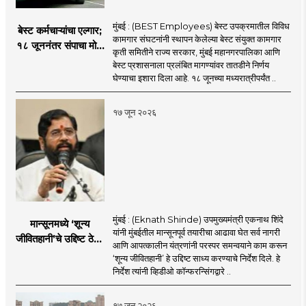
मुंबई : (BEST Employees) बेस्ट उपक्रमातील विविध
बेस्ट कर्मचाऱ्यांचा एल्गार;
कामगार संघटनांनी स्थापन केलेल्या बेस्ट संयुक्त कामगार
१८ जूननंतर संपाचा मोठा
कृती समितीने राज्य सरकार, मुंबई महानगरपालिका आणि
इशारा
बेस्ट प्रशासनाला प्रलंबित मागण्यांवर तातडीने निर्णय
घेण्याचा इशारा दिला आहे. १८ जूनच्या मध्यरात्रीपर्यंत ..
१७ जून २०२६
मुंबई : (Eknath Shinde) उपमुख्यमंत्री एकनाथ शिंदे
मान्सूनमध्ये ‘शून्य
यांनी मुंबईतील मान्सूनपूर्व तयारीचा आढावा घेत सर्व नागरी
जीवितहानी’चे उद्दिष्ट ठेवून
आणि आपत्कालीन यंत्रणांनी परस्पर समन्वयाने काम करून
सर्व यंत्रणांनी काम करावे
‘शून्य जीवितहानी’ हे उद्दिष्ट साध्य करण्याचे निर्देश दिले. हे
: उपमुख्यमंत्री एकनाथ
निर्देश त्यांनी व्हिडीओ कॉन्फरन्सिंगद्वारे ..
शिंदे
१७ जून २०२६