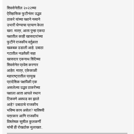
शिवसेनेतील २०२२च्या
ऐतिहासिक फुटीनंतर उद्धव
ठाकरे यांच्या पक्षाने नव्याने
उभारी घेण्याचा प्रयत्न केला
खरा. मात्र, आता पुन्हा एकदा
पक्षातील काही खासदारांच्या
फुटीने राजकीय वर्तुळात
खळबळ उडाली आहे. उबाठा
गटातील नऊपैकी सहा
खासदार एकनाथ शिंदेंच्या
शिवसेनेत प्रवेश करणार
आहेत. मात्र, एकेकाळी
महाराष्ट्रातील प्रमुख
प्रादेशिक पक्षांपैकी एक
असलेल्या उद्धव ठाकरेंच्या
पक्षाला आता आपले स्थान
टिकवणे अवघड का झाले
आहे? उबाठाचे राजकीय
भविष्य काय असेल? याविषयी
पत्रकार आणि राजकीय
विश्लेषक सुशील कुलकर्णी
यांची ही रोखठोक मुलाखत..