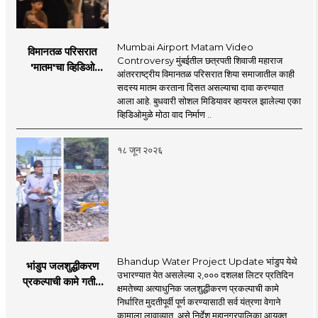
abundance in the Internet-enabled
content. We are coming before you. Role in
information explosion. However, there is a
the new era, 'smart' journalism with a view,
need for complementary knowledge to
Mumbai Airport Matam Video
विमानतळ परिसरात
'smart' multimedia for the new era, and
determine a modern role and approach
Controversy मुंबईतील छत्रपती शिवाजी महाराज
'मातम'चा व्हिडिओ
journalism for a 'smart' Maharashtra will
आंतरराष्ट्रीय विमानतळ परिसरात शिया समाजातील काही
that is compatible with culture,
व्हायरल; सुरक्षा व्यवस्थेवर
सदस्य मातम करताना दिसत असल्याचा दावा करण्यात
be the side of the game.
motionlessness and tradition.
गंभीर प्रश्नचिन्ह
आला आहे. बुधवारी सोशल मिडियावर व्हायरल झालेल्या एका
व्हिडिओमुळे मोठा वाद निर्माण ..
१८ जून २०२६
Bhandup Water Project Update भांडुप येथे
भांडुप जलशुद्धीकरण
उभारण्यात येत असलेल्या २,००० दशलक्ष लिटर प्रतिदिन
प्रकल्पाची कामे गतीने
क्षमतेच्या अत्याधुनिक जलशुद्धीकरण प्रकल्पाची कामे
पूर्ण करा - आयुक्त
निर्धारित मुदतीपूर्वी पूर्ण करण्यासाठी सर्व यंत्रणा वेगाने
अश्विनी भिडे यांचे निर्देश
कामाला लावाव्यात, असे निर्देश महानगरपालिका आयुक्त ..