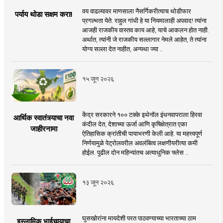
वय वाढल्यावर माणसाला नैसर्गिकरीत्याच थोडीफार
पर्याय थोडा सक्षम करा!
प्रगल्भता येते. राहुल गांधी हे या नियमालाही अपवाद! त्यांना
आजही राजकीय वास्तव काय आहे, याचे आकलन होत नाही.
अर्थात, त्यांनी जे राजकीय सल्लागार नेमले आहेत, ते त्यांना
योग्य सल्ला देत नाहीत, अन्यथा ज्या ..
१५ जून २०२६
केंद्र सरकारने १०० टक्के इथेनॉल इंधनवापराला हिरवा
आर्थिक स्वातंत्र्याचा नवा
कंदील देत, देशाच्या ऊर्जा आणि कृषिक्षेत्रात एका
जाहीरनामा
ऐतिहासिक क्रांतीची पायाभरणी केली आहे. या महत्त्वपूर्ण
निर्णयामुळे पेट्रोलवरील अवलंबित्व लक्षणीयरीत्या कमी
होईल. पुढील दोन महिन्यांतच अत्याधुनिक फ्लेस ..
१३ जून २०२६
घुसखोरांना मायदेशी परत पाठवण्याच्या भारताच्या ठाम
इस्लामिक भाईचार्‍याचा