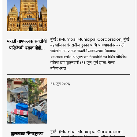
मुंबई : (Mumbai Municipal Corporation) मुंबई
मराठी नामफलक सक्तीची
महापालिका क्षेत्रातील दुकाने आणि आस्थापनांवर मराठी
पालिकेची धडक मोहीम;
भाषेतील नामफलक सक्तीने लावण्याच्या नियमाच्या
१,१२४ दुकानदारांवर
अंमलबजावणीसाठी प्रशासनाने राबविलेल्या विशेष मोहिमेचा
कारवाई
पहिला टप्पा शुक्रवारी (१३ जून) पूर्ण झाला. गेल्या
महिनाभरात ..
१६ जून २०२६
मुंबई : (Mumbai Municipal Corporation)
कुलाब्यात सिंगापूरच्या