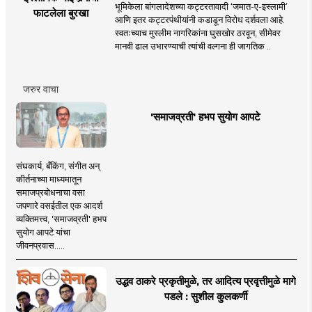
भूमिकेला बांगलादेशच्या कट्टरतावादी ‘जमात-ए-इस्लामी’
फाटलेला बुरखा
आणि इतर कट्टरपंथीयांनी कडाडून विरोध दर्शवला आहे.
स्वतःच्याच मुस्लीम नागरिकांना घुसखोर ठरवून, सीमेवर
मानवी ढाल उभारण्याची त्यांची वल्गना ही जागतिक ..
जरुर वाचा
'समाजव्रती' हभप सुयोग आपटे
संघकार्य, बँकिंग, संगीत अन्
कीर्तनाच्या माध्यमातून
समाजप्रबोधनाचा वसा
जपणारे वसईतील एक आदर्श
व्यक्तिमत्त्व, 'समाजव्रती' हभप
सुयोग आपटे यांचा
जीवनप्रवास.....
उद्धव ठाकरे प्रकृतीमुळे, तर आदित्य प्रवृत्तीमुळे मागे
पडले : सुशील कुलकर्णी