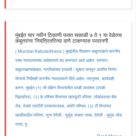
मुंबईत चार नवीन ठिकाणी फक्त सकाळी ७ ते ९ या वेळेतच
कबुतरांना 'नियंत्रितरित्या दाणे टाकण्यास परवानगी
( Mumbai Kabutarkhana ) मुंबईतील विद्यमान कबुतरखाने माननीय
उच्च न्यायालयाच्या आदेशान्वये बंद करण्यात आले आहेत. दरम्यान,
कबुतरखान्यांबाबत, नागरिकांच्या हरकती / सूचना मागवून अंतरिम निर्णय
घेण्याचे निर्देशही माननीय न्यायालयाने दिले आहेत. त्यानुसार, कार्यवाही
करुन, मुंबईत (१) जी दक्षिण विभागातील वरळी जलाशय (वरळी
रिझर्व्हायर), (२) के पश्चिम विभागात खारफुटी परिसर, लोखंडवाला बॅक
रोड, वेसावे एसटीपी प्रकल्पाजवळ, अंधेरी पश्चिम, (३) टी विभागात
खाडीकडील परिसर, जुना ऐरोली - मुलुंड जकात नाका, ऐरोली - मुलुंड जोड
रस्ता, मु