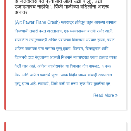
अजितदादांसोबत प्रवासात आहे! उद्या बोलू!, उद्या
उजाडणारच नाहीये!", पिंकी माळीच्या वडिलांना अश्रू
अनावर
(Ajit Pawar Plane Crash) महाराष्ट्र झोपेतून उठून आपल्या कामाला
निघण्याची तयारी करत असतानाच, एक धक्कादायक बातमी समोर आली,
बारामतीत उपमुख्यमंत्री अजित पवारांच्या विमानाला अपघात झाला, ज्यात
अजित पवारांसह पाच जणांचा मृत्यू झाला. दिलदार, दिलखुलास आणि
व्हिजनरी दादा नेतृत्वाच्या अकाली निधनाने महाराष्ट्रात एकच हळहळ व्यक्त
केली जात आहे. अजित पवारांसमवेत या विमानात दोन पायलट, १ क्रू
मेंबर आणि अजित पवारांचे सुरक्षा रक्षक विदीप जाधव यांचाही अपघातात
मृत्यू झाला आहे. त्यामध्ये, पिंकी माळी या तरुण क्रू मेंबर युवतीचा मृ्त्
Read More