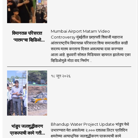
click!
mahamtb.com
Telegram, MahaMTB WhatsApp Group etc.
'smart' era, information is available in
nation and the national interest...
through social media and advanced avatar
abundance in the Internet-enabled
content. We are coming before you. Role in
information explosion. However, there is a
the new era, 'smart' journalism with a view,
need for complementary knowledge to
Mumbai Airport Matam Video
विमानतळ परिसरात
'smart' multimedia for the new era, and
determine a modern role and approach
Controversy मुंबईतील छत्रपती शिवाजी महाराज
'मातम'चा व्हिडिओ
journalism for a 'smart' Maharashtra will
आंतरराष्ट्रीय विमानतळ परिसरात शिया समाजातील काही
that is compatible with culture,
व्हायरल; सुरक्षा व्यवस्थेवर
सदस्य मातम करताना दिसत असल्याचा दावा करण्यात
be the side of the game.
motionlessness and tradition.
गंभीर प्रश्नचिन्ह
आला आहे. बुधवारी सोशल मिडियावर व्हायरल झालेल्या एका
व्हिडिओमुळे मोठा वाद निर्माण ..
१८ जून २०२६
Bhandup Water Project Update भांडुप येथे
भांडुप जलशुद्धीकरण
उभारण्यात येत असलेल्या २,००० दशलक्ष लिटर प्रतिदिन
प्रकल्पाची कामे गतीने
क्षमतेच्या अत्याधुनिक जलशुद्धीकरण प्रकल्पाची कामे