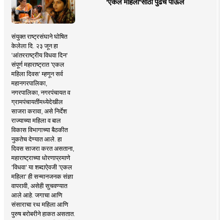
'एकल महिलां'साठी पुढचे पाऊल
संयुक्त राष्ट्रसंघाने घोषित
केलेला दि. २३ जून हा
'आंतरराष्ट्रीय विधवा दिन'
संपूर्ण महाराष्ट्रात 'एकल
महिला दिवस' म्हणून सर्व
महानगरपालिका,
नगरपालिका, नगरपंचायत व
ग्रामपंचायतींमध्येदेखील
साजरा करावा, असे निर्देश
राज्याच्या महिला व बाल
विकास विभागाच्या बैठकीत
नुकतेच देण्यात आले. हा
दिवस साजरा करत असताना,
महाराष्ट्राच्या धोरणाप्रमाणे
'विधवा' या शब्दाऐवजी 'एकल
महिला' ही सन्मानजनक संज्ञा
वापरावी, असेही सुचवण्यात
आले आहे. जगाचा आणि
संसाराचा रथ महिला आणि
पुरुष बरोबरीने हाकत असतात.