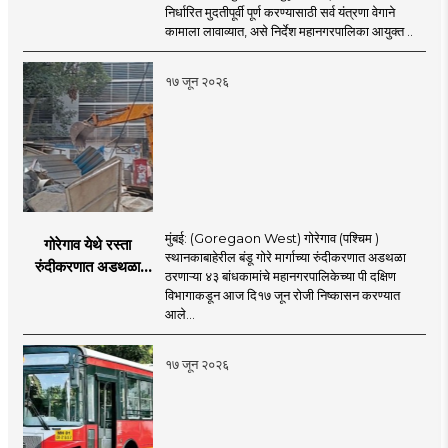
पूर्ण करा - आयुक्त
निर्धारित मुदतीपूर्वी पूर्ण करण्यासाठी सर्व यंत्रणा वेगाने
अश्विनी भिडे यांचे निर्देश
कामाला लावाव्यात, असे निर्देश महानगरपालिका आयुक्त ..
१७ जून २०२६
मुंबई: (Goregaon West) गोरेगाव (पश्चिम )
गोरेगाव येथे रस्ता
स्थानकाबाहेरील बंडू गोरे मार्गाच्या रुंदीकरणात अडथळा
रुंदीकरणात अडथळा
ठरणाऱ्या ४३ बांधकामांचे महानगरपालिकेच्या पी दक्षिण
ठरणाऱ्या ४३ बांधकामांचे
विभागाकडून आज दि१७ जून रोजी निष्कासन करण्यात
निष्कासन
आले...
१७ जून २०२६