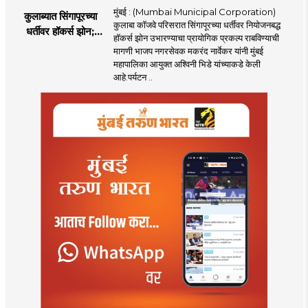
मुंबई : (Mumbai Municipal Corporation)
कुलाब्यात सिंगापूरच्या
कुलाबा कॉजवे परिसरात सिंगापूरच्या धर्तीवर नियोजनबद्ध
धर्तीवर हॉकर्स झोन;
हॉकर्स झोन उभारण्याचा प्रायोगिक प्रकल्प राबविण्याची
पर्यटन आणि
मागणी भाजप नगरसेवक मकरंद नार्वेकर यांनी मुंबई
महसूलवाढीच्या दृष्टीने
महापालिका आयुक्त अश्विनी भिडे यांच्याकडे केली
मकरंद नार्वेकर यांचे
आहे.पर्यटन ..
आयुक्तांना पत्र