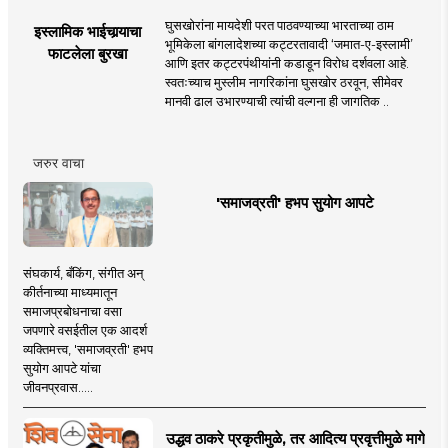
घुसखोरांना मायदेशी परत पाठवण्याच्या भारताच्या ठाम
इस्लामिक भाईचार्‍याचा
भूमिकेला बांगलादेशच्या कट्टरतावादी ‘जमात-ए-इस्लामी’
फाटलेला बुरखा
आणि इतर कट्टरपंथीयांनी कडाडून विरोध दर्शवला आहे.
स्वतःच्याच मुस्लीम नागरिकांना घुसखोर ठरवून, सीमेवर
मानवी ढाल उभारण्याची त्यांची वल्गना ही जागतिक ..
जरुर वाचा
'समाजव्रती' हभप सुयोग आपटे
संघकार्य, बँकिंग, संगीत अन्
कीर्तनाच्या माध्यमातून
समाजप्रबोधनाचा वसा
जपणारे वसईतील एक आदर्श
व्यक्तिमत्त्व, 'समाजव्रती' हभप
सुयोग आपटे यांचा
जीवनप्रवास.....
उद्धव ठाकरे प्रकृतीमुळे, तर आदित्य प्रवृत्तीमुळे मागे