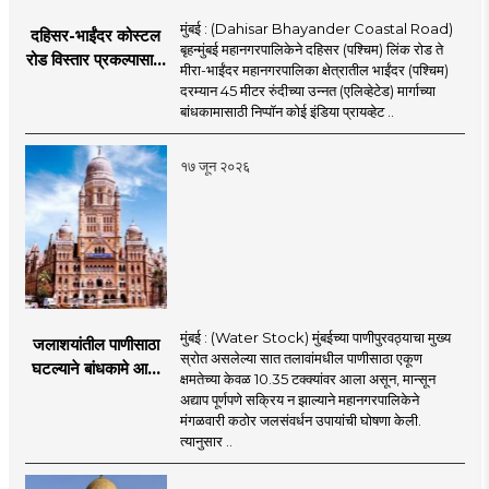
मुंबई : (Dahisar Bhayander Coastal Road)
दहिसर-भाईंदर कोस्टल
बृहन्मुंबई महानगरपालिकेने दहिसर (पश्चिम) लिंक रोड ते
रोड विस्तार प्रकल्पासाठी
मीरा-भाईंदर महानगरपालिका क्षेत्रातील भाईंदर (पश्चिम)
52.50 कोटी रुपयांच्या
दरम्यान 45 मीटर रुंदीच्या उन्नत (एलिव्हेटेड) मार्गाच्या
पीएमसी प्रस्तावाला
बांधकामासाठी निप्पॉन कोई इंडिया प्रायव्हेट ..
मंजुरीची प्रतीक्षा
१७ जून २०२६
मुंबई : (Water Stock) मुंबईच्या पाणीपुरवठ्याचा मुख्य
जलाशयांतील पाणीसाठा
स्रोत असलेल्या सात तलावांमधील पाणीसाठा एकूण
घटल्याने बांधकामे आणि
क्षमतेच्या केवळ 10.35 टक्क्यांवर आला असून, मान्सून
जलतरण तलावांना
अद्याप पूर्णपणे सक्रिय न झाल्याने महानगरपालिकेने
पाणीपुरवठा बंद;
मंगळवारी कठोर जलसंवर्धन उपायांची घोषणा केली.
व्यावसायिक वापरावरही
त्यानुसार ..
निर्बंध