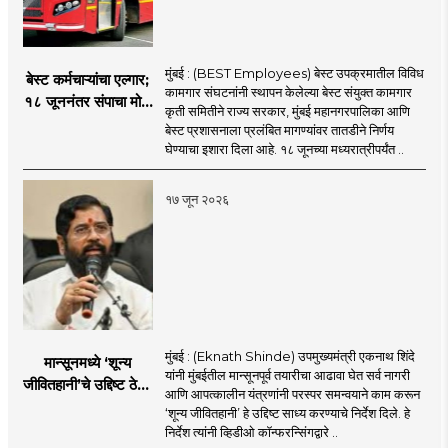
मुंबई : (BEST Employees) बेस्ट उपक्रमातील विविध
बेस्ट कर्मचाऱ्यांचा एल्गार;
कामगार संघटनांनी स्थापन केलेल्या बेस्ट संयुक्त कामगार
१८ जूननंतर संपाचा मोठा
कृती समितीने राज्य सरकार, मुंबई महानगरपालिका आणि
इशारा
बेस्ट प्रशासनाला प्रलंबित मागण्यांवर तातडीने निर्णय
घेण्याचा इशारा दिला आहे. १८ जूनच्या मध्यरात्रीपर्यंत ..
१७ जून २०२६
मुंबई : (Eknath Shinde) उपमुख्यमंत्री एकनाथ शिंदे
मान्सूनमध्ये ‘शून्य
यांनी मुंबईतील मान्सूनपूर्व तयारीचा आढावा घेत सर्व नागरी
जीवितहानी’चे उद्दिष्ट ठेवून
आणि आपत्कालीन यंत्रणांनी परस्पर समन्वयाने काम करून
सर्व यंत्रणांनी काम करावे
‘शून्य जीवितहानी’ हे उद्दिष्ट साध्य करण्याचे निर्देश दिले. हे
: उपमुख्यमंत्री एकनाथ
निर्देश त्यांनी व्हिडीओ कॉन्फरन्सिंगद्वारे ..