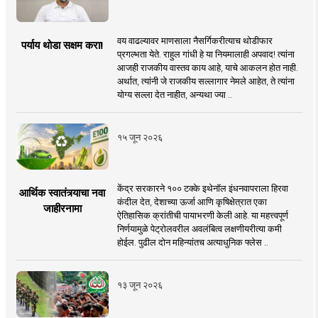
वय वाढल्यावर माणसाला नैसर्गिकरीत्याच थोडीफार
पर्याय थोडा सक्षम करा!
प्रगल्भता येते. राहुल गांधी हे या नियमालाही अपवाद! त्यांना
आजही राजकीय वास्तव काय आहे, याचे आकलन होत नाही.
अर्थात, त्यांनी जे राजकीय सल्लागार नेमले आहेत, ते त्यांना
योग्य सल्ला देत नाहीत, अन्यथा ज्या ..
१५ जून २०२६
केंद्र सरकारने १०० टक्के इथेनॉल इंधनवापराला हिरवा
आर्थिक स्वातंत्र्याचा नवा
कंदील देत, देशाच्या ऊर्जा आणि कृषिक्षेत्रात एका
जाहीरनामा
ऐतिहासिक क्रांतीची पायाभरणी केली आहे. या महत्त्वपूर्ण
निर्णयामुळे पेट्रोलवरील अवलंबित्व लक्षणीयरीत्या कमी
होईल. पुढील दोन महिन्यांतच अत्याधुनिक फ्लेस ..
१३ जून २०२६