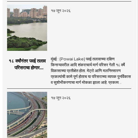
शिंदे
१७ जून २०२६
मुंबई : (Powai Lake) पवई तलावाच्या दक्षिण
१८ वर्षांनंतर पवई तलाव
किनाऱ्यावरील आदि शंकराचार्य मार्ग परिसर गेली १८ वर्षे
परिसराचा होणार
विकासाच्या प्रतीक्षेत होता. मेट्रो आणि मलनिस्सारण
कायापालट; मेट्रोचे काम
प्रकल्पांची कामे पूर्ण होताच या परिसराच्या व्यापक पुनर्विकास
पूर्ण होताच पुनर्विकासाला
व सुशोभीकरणाचा मार्ग मोकळा झाला आहे. प्रकल्प ..
सुरुवात;
१७ जून २०२६