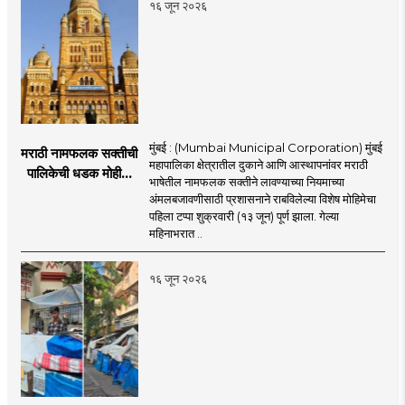
१६ जून २०२६
मुंबई : (Mumbai Municipal Corporation) मुंबई
मराठी नामफलक सक्तीची
महापालिका क्षेत्रातील दुकाने आणि आस्थापनांवर मराठी
पालिकेची धडक मोहीम;
भाषेतील नामफलक सक्तीने लावण्याच्या नियमाच्या
१,१२४ दुकानदारांवर
अंमलबजावणीसाठी प्रशासनाने राबविलेल्या विशेष मोहिमेचा
कारवाई
पहिला टप्पा शुक्रवारी (१३ जून) पूर्ण झाला. गेल्या
महिनाभरात ..
१६ जून २०२६