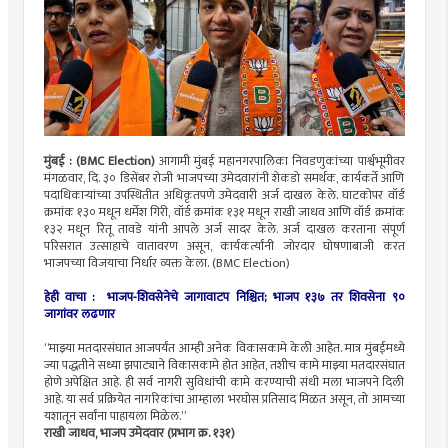
मुंबई : (BMC Election)
आगामी मुंबई महानगरपालिका निवडणुकांच्या पार्श्वभूमीवर
मंगळवार, दि. ३० डिसेंबर रोजी भाजपच्या उमेदवारांनी शेकडो समर्थक, कार्यकर्ते आणि
पदाधिकाऱ्यांच्या उपस्थितीत अधिकृतपणे उमेदवारी अर्ज दाखल केले. घाटकोपर वॉर्ड
क्रमांक १३० मधून धर्मेश गिरी, वॉर्ड क्रमांक १३१ मधून राखी जाधव आणि वॉर्ड क्रमांक
१३२ मधून रितू तावडे यांनी आपले अर्ज सादर केले. अर्ज दाखल करताना संपूर्ण
परिसरात उत्साहाचे वातावरण असून, कार्यकर्त्यांनी जोरदार घोषणाबाजी करत
भाजपच्या विजयाचा निर्धार व्यक्त केला. (BMC Election)
हेही वाचा : भाजप-शिवसेनेचे जागावाटप निश्चित; भाजप १३७ तर शिवसेना ९०
जागांवर लढणार
“माझ्या मतदारसंघात आजपर्यंत आम्ही अनेक विकासकामे केली आहेत. मात्र मुंबईमध्ये
ज्या पद्धतीने सध्या झपाट्याने विकासकामे होत आहेत, तशीच कामे माझ्या मतदारसंघात
होणे अपेक्षित आहे. ही सर्व नागरी सुविधांची कामे करण्याची संधी मला भाजपने दिली
आहे. या सर्व प्रक्रियेत नागरिकांचा आम्हाला भरघोस प्रतिसाद मिळत असून, तो आमच्या
यशातून सर्वांना पाहायला मिळेल.”
राखी जाधव, भाजप उमेदवार (प्रभाग क्र. १३१)