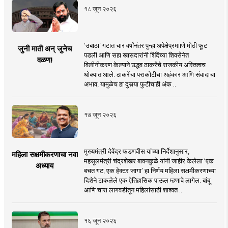
१८ जून २०२६
‘उबाठा’ गटात चार वर्षांनंतर पुन्हा अपेक्षेप्रमााणे मोठी फूट
जुनी माती अन् जुनेच
पडली आणि सहा खासदारांनी शिंदेंच्या शिवसेनेत
वळण!
विलीनीकरण केल्याने उद्धव ठाकरेंचे राजकीय अस्तित्वच
धोक्यात आले. ठाकरेंचा पराकोटीचा अहंकार आणि संवादाचा
अभाव, यामुळेच हा दुसर्‍या फुटीचाही अंक ..
१७ जून २०२६
मुख्यमंत्री देवेंद्र फडणवीस यांच्या निर्देशानुसार,
महिला सक्षमीकरणाचा नवा
महसूलमंत्री चंद्रशेखर बावनकुळे यांनी जाहीर केलेला ‘एक
अध्याय
बचत गट, एक हेक्टर जागा’ हा निर्णय महिला सक्षमीकरणाच्या
दिशेने टाकलेले एक ऐतिहासिक पाऊल म्हणावे लागेल. बांबू
आणि चारा लागवडीतून महिलांसाठी शाश्वत ..
१६ जून २०२६