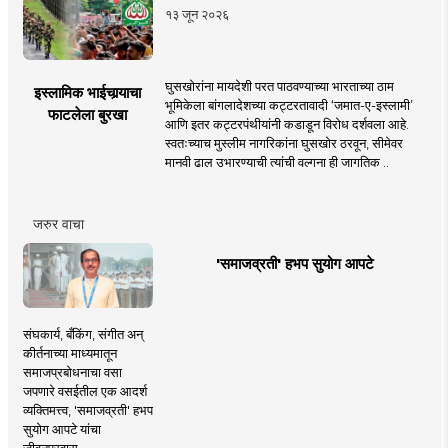
१३ जून २०२६
घुसखोरांना मायदेशी परत पाठवण्याच्या भारताच्या ठाम
इस्लामिक भाईचार्‍याचा
भूमिकेला बांगलादेशच्या कट्टरतावादी ‘जमात-ए-इस्लामी’
फाटलेला बुरखा
आणि इतर कट्टरपंथीयांनी कडाडून विरोध दर्शवला आहे.
स्वतःच्याच मुस्लीम नागरिकांना घुसखोर ठरवून, सीमेवर
मानवी ढाल उभारण्याची त्यांची वल्गना ही जागतिक ..
जरुर वाचा
'समाजव्रती' हभप सुयोग आपटे
संघकार्य, बँकिंग, संगीत अन्
कीर्तनाच्या माध्यमातून
समाजप्रबोधनाचा वसा
जपणारे वसईतील एक आदर्श
व्यक्तिमत्त्व, 'समाजव्रती' हभप
सुयोग आपटे यांचा
जीवनप्रवास.....