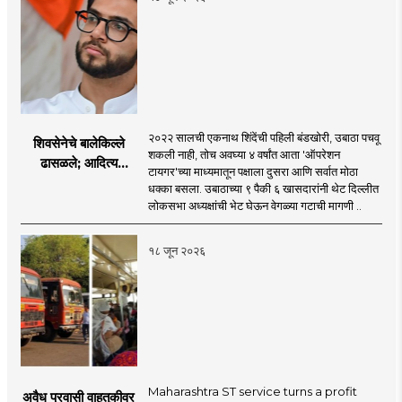
२०२२ सालची एकनाथ शिंदेंची पहिली बंडखोरी, उबाठा पचवू
शिवसेनेचे बालेकिल्ले
शकली नाही, तोच अवघ्या ४ वर्षांत आता 'ऑपरेशन
ढासळले; आदित्य
टायगर'च्या माध्यमातून पक्षाला दुसरा आणि सर्वात मोठा
ठाकरेंच्या नेतृत्वावरच
धक्का बसला. उबाठाच्या ९ पैकी ६ खासदारांनी थेट दिल्लीत
प्रश्नचिन्ह? ठाकरे ब्रँड
लोकसभा अध्यक्षांची भेट घेऊन वेगळ्या गटाची मागणी ..
नेमका कुठे चुकला?
१८ जून २०२६
Maharashtra ST service turns a profit
अवैध प्रवासी वाहतुकीवर