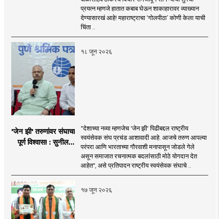
देण्यासारखा राऊत यांचा
प्रयत्न म्हणजे हातात कबाब घेऊन शाकाहारावर व्याख्यान
प्रयत्न - नवनाथ बन
देण्यासारखं आहे! महाराष्ट्राचा ‘गोलपीठा’ कोणी केला याची
चिंता ..
१८ जून २०२६
"देशाच्या नव्या म्हणजेच 'जेन झी' पिढीबद्दल राष्ट्रीय
'जेन झी' तरुणांवर संघाचा
स्वयंसेवक संघ प्रचंड आशावादी आहे. आजचे तरुण आपल्या
पूर्ण विश्वास! : सुनील
परंपरा आणि भारताच्या गौरवाशी मनापासून जोडले गेले
आंबेकर
असून समाजात रचनात्मक बदलांसाठी मोठे योगदान देत
आहेत", असे प्रतिपादन राष्ट्रीय स्वयंसेवक संघाचे ..
१७ जून २०२६