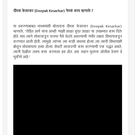
दीपक केसरकर (Deepak Kesarkar) नेमकं काय म्हणाले ?
या प्रकरणाबाबत माध्यमांशी बोलताना दीपक केसरकर (Deepak Kesarkar)
म्हणाले, "रोहित आर्य यांना आम्ही 'माझी शाळा सुंदर शाळा' या उपक्रमात काम दिले
होते. मात्र त्याने लोकांकडून परस्पर पैसे घेतले असल्याची गंभीर तक्रार विभागाकडून
करण्यात आली होती. त्यामुळे त्यांच्या ज्या काही समस्या होत्या त्या त्यांनी विभागाशी
बोलून सोडवायला हव्या होत्या. शेवटी सरकारची काम करण्याची एक पद्धत असते,
त्यांनी देखील तसंच काम करायला हवं होतं. असं लहान मुलांना ओलीस ठेवणं हे
चुकीचे आहे."