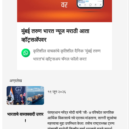
मुंबई तरुण भारत न्यूज मराठी आता
व्हॉट्सॲपवर
कृतिशील वाचकांचे कृतिशील दैनिक 'मुंबई तरुण
भारत'चं व्हॉट्सअप चॅनल फॉलो करा!
अग्रलेख
१९ जून २०२६
पंतप्रधान नरेंद्र मोदी यांनी 'जी- ७ परिषदेत जागतिक
भारताचे वास्तववादी उत्तर
आर्थिक विकासाचे नवे प्रारूप मांडताना, सागरी सुरक्षेचा
!
महत्त्वाचा मुद्दा उपस्थित केला. तसेच राष्ट्राध्यक्ष ट्रम्प
यांच्याशी झालेली द्विपक्षीय चर्चा भारताचे वाढते सामर्थ