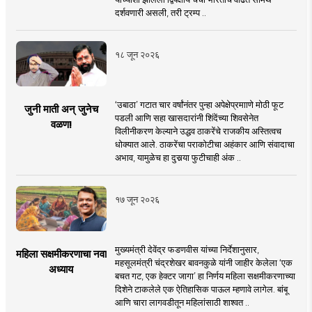
दर्शवणारी असली, तरी ट्रम्प ..
१८ जून २०२६
‘उबाठा’ गटात चार वर्षांनंतर पुन्हा अपेक्षेप्रमााणे मोठी फूट
जुनी माती अन् जुनेच
पडली आणि सहा खासदारांनी शिंदेंच्या शिवसेनेत
वळण!
विलीनीकरण केल्याने उद्धव ठाकरेंचे राजकीय अस्तित्वच
धोक्यात आले. ठाकरेंचा पराकोटीचा अहंकार आणि संवादाचा
अभाव, यामुळेच हा दुसर्‍या फुटीचाही अंक ..
१७ जून २०२६
मुख्यमंत्री देवेंद्र फडणवीस यांच्या निर्देशानुसार,
महिला सक्षमीकरणाचा नवा
महसूलमंत्री चंद्रशेखर बावनकुळे यांनी जाहीर केलेला ‘एक
अध्याय
बचत गट, एक हेक्टर जागा’ हा निर्णय महिला सक्षमीकरणाच्या
दिशेने टाकलेले एक ऐतिहासिक पाऊल म्हणावे लागेल. बांबू
आणि चारा लागवडीतून महिलांसाठी शाश्वत ..