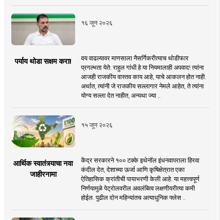
१६ जून २०२६
वय वाढल्यावर माणसाला नैसर्गिकरीत्याच थोडीफार
पर्याय थोडा सक्षम करा!
प्रगल्भता येते. राहुल गांधी हे या नियमालाही अपवाद! त्यांना
आजही राजकीय वास्तव काय आहे, याचे आकलन होत नाही.
अर्थात, त्यांनी जे राजकीय सल्लागार नेमले आहेत, ते त्यांना
योग्य सल्ला देत नाहीत, अन्यथा ज्या ..
१५ जून २०२६
केंद्र सरकारने १०० टक्के इथेनॉल इंधनवापराला हिरवा
आर्थिक स्वातंत्र्याचा नवा
कंदील देत, देशाच्या ऊर्जा आणि कृषिक्षेत्रात एका
जाहीरनामा
ऐतिहासिक क्रांतीची पायाभरणी केली आहे. या महत्त्वपूर्ण
निर्णयामुळे पेट्रोलवरील अवलंबित्व लक्षणीयरीत्या कमी
होईल. पुढील दोन महिन्यांतच अत्याधुनिक फ्लेस ..