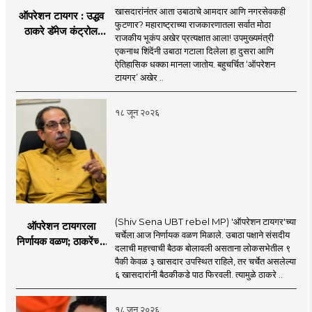
खासदारांनंतर आता उबाठाचे आमदार आणि नगरसेवकही
ऑपरेशन टायगर : उद्धव
फुटणार? महाराष्ट्राच्या राजकारणातला सर्वात मोठा
ठाकरे डॅमेज कंट्रोल
राजकीय भूकंप अखेर प्रत्यक्षात आला! उपमुख्यमंत्री
करण्यात सपशेल अपयशी!
एकनाथ शिंदेंनी उबाठा गटाला दिलेला हा दुसरा आणि
सहा खासदारांनंतर
ऐतिहासिक धक्का मानला जातोय. बहुचर्चित ‘ऑपरेशन
आमदारांसह नगरसेवकही
टायगर’ अखेर ..
शिंदेंकडे जाण्याच्या चर्चा
सुरू
१८ जून २०२६
(Shiv Sena UBT rebel MP) 'ऑपरेशन टायगर'च्या
ऑपरेशन टायगरला
चर्चेला आज निर्णायक वळण मिळाले. उबाठा पक्षाने संसदीय
निर्णायक वळण; ठाकरेंच्या
दलाची महत्त्वाची बैठक बोलावली असताना लोकसभेतील ९
बैठकीला ६ खासदार
पैकी केवळ ३ खासदार उपस्थित राहिले, तर चर्चेत असलेल्या
गैरहजर, थेट शिंदे सेनेत
६ खासदारांनी बैठकीकडे पाठ फिरवली. त्यामुळे ठाकरे ..
विलीन होण्याचा प्रस्ताव?
१८ जून २०२६