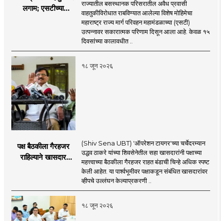
राज्यातील बसस्थानक परिसरातील अवैध प्रवासी
लगाम; एसटीच्या
वाहतुकीविरोधात राबविण्यात आलेल्या विशेष मोहिमेचा
उत्पन्नात १५ दिवसांत
महाराष्ट्र राज्य मार्ग परिवहन महामंडळाच्या (एसटी)
४३.८३ कोटींची वाढ!
उत्पन्नावर सकारात्मक परिणाम दिसून आला आहे. केवळ १५
दिवसांच्या कालावधीत ..
१८ जून २०२६
(Shiv Sena UBT) 'ऑपरेशन टायगर'च्या चर्चेदरम्यान
पक्ष बैठकीला गैरहजर
उद्धव ठाकरे यांच्या शिवसेनेतील सहा खासदारांनी पक्षाच्या
राहिल्याने खासदार
महत्त्वाच्या बैठकीला गैरहजर राहत बंडाची चिन्हे अधिक स्पष्ट
अपात्र ठरू शकतात का?
केली आहेत. या पार्श्वभूमीवर पक्षाकडून संबंधित खासदारांवर
व्हीप आणि कायदा नेमकं
व्हीपचे उल्लंघन केल्याप्रकरणी ..
काय सांगतो?
१८ जून २०२६