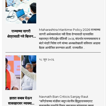
Maharashtra Maritime Policy 2026 राज्याच्या
राज्याच्या सागरी
सागरी अर्थव्यवस्थेला नवी दिशा देण्यासाठी प्रस्तावित
क्षेत्रासाठी नवे व्हिजन;
महाराष्ट्र मेरीटाईम पॉलिसी २०२६ संदर्भात मत्स्यव्यवसाय व
'महाराष्ट्र मेरीटाईम
बंदरे मंत्री नितेश राणे यांच्या अध्यक्षतेखाली सविस्तर आढावा
पॉलिसी २०२६'चा
बैठक आयोजित करण्यात आली. राज्यातील ..
प्रस्ताव
१८ जून २०२६
Navnath Ban Criticis Sanjay Raut
हातात कबाब घेऊन
"काँग्रेसच्या मांडीवर बसून वंदनीय हिंदुह्रदयसम्राट
शाकाहारावर व्याख्यान
बाळासाहेब ठाकरेंचे विचार समजावून सांगण्याचा तुमचा